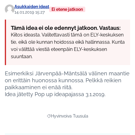
Asukkaiden ideat
Ei etene jatkoon
14.01.2019 15:27
Tämä idea ei ole edennyt jatkoon. Vastaus:
Kiitos ideasta. Valitettavasti tämä on ELY-keskuksen
tie, eikä ole kunnan hoidossa eikä hallinnassa. Kunta
voi välittää viestiä eteenpäin ELY-keskuksen
suuntaan.
Esimerkiksi Järvenpää-Mäntsälä välinen maantie
on erittäin huonossa kunnossa. Pelkkä reikien
paikkaaminen ei enää riitä.
Idea jätetty Pop up ideapajassa 3.1.2019.
Hyvinvoiva Tuusula
Rajaa tulokset aihepiirin mukaan: Hyvinvoiva