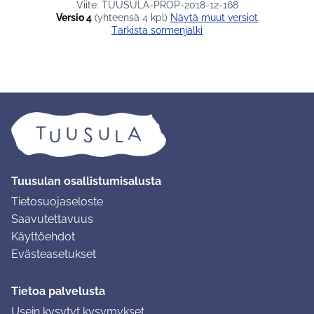
Viite: TUUSULA-PROP-2018-12-168
Versio 4
(yhteensä 4 kpl)
näytä muut versiot
Tarkista sormenjälki
Tuusulan osallistumisalusta
Tietosuojaseloste
Saavutettavuus
Käyttöehdot
Evästeasetukset
Tietoa palvelusta
Usein kysytyt kysymykset