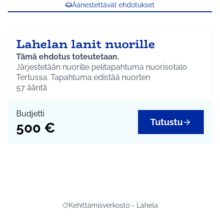
Äänestettävät ehdotukset
Lahelan lanit nuorille
Tämä ehdotus toteutetaan.
Järjestetään nuorille pelitapahtuma nuorisotalo
Tertussa. Tapahtuma edistää nuorten
yhteisöllisyyttä ja tuo nuoret mielekkään tekemisen
57
ääntä
pariin. Päihteetöntä ja vaihtoehtoista toimintaa
nuorille. Kustannusarvio sisältää ulkopuolisen
Budjetti
asiantuntijan, tarjoilut ja elokuvan vuokran,
Tutustu
500 €
toteutuksesta vastaa alueellisen nuorisotyön
ohjaajat.
Kehittämisverkosto - Lahela
Rajaa tulokset aihepiirin mukaan: Kehittämisverko