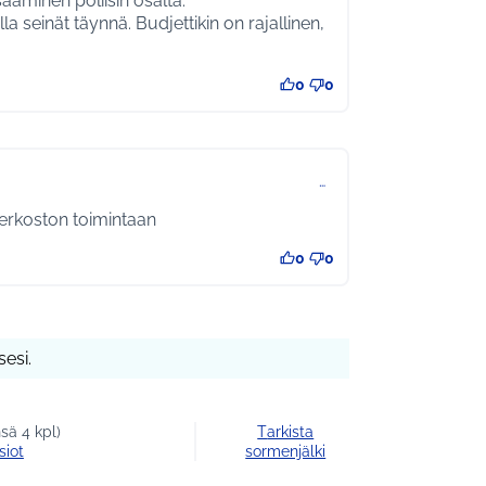
ääminen poliisin osalta.
olla seinät täynnä. Budjettikin on rajallinen,
0
0
…
verkoston toimintaan
0
0
esi.
sä 4 kpl)
Tarkista
siot
sormenjälki