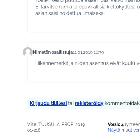
Toinen keino puuttua asiaan olisi valvonnan lis
Ei tarvitse rumia ja epävirallisia kieltokylttejä 
asian saisi hoidettua ilmaiseksi.
Nimetön osallistuja
11.01.2019 16:39
Kommentti 76
Liikennemerkit ja niiden asennus eivät kuulu 
Kirjaudu tilillesi
tai
rekisteröidy
kommentoidaks
Viite: TUUSULA-PROP-2019-
Versio 4
(yhteen
01-218
näytä muut ver