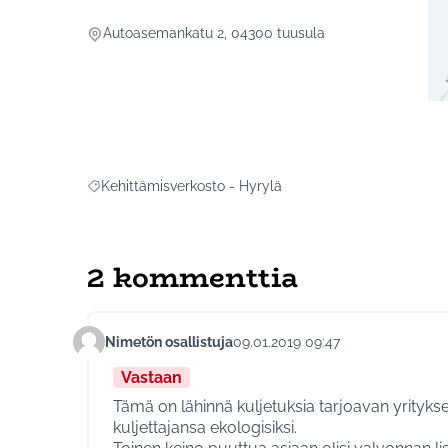
Autoasemankatu 2, 04300 tuusula
(Ul
Kehittämisverkosto - Hyrylä
Rajaa tulokset aihepiirin mukaan: Kehittämisverkosto - 
2 kommenttia
Nimetön osallistuja
09.01.2019 09:47
Kommentti 35
Vastaan
Tämä on lähinnä kuljetuksia tarjoavan yrityk
kuljettajansa ekologisiksi.