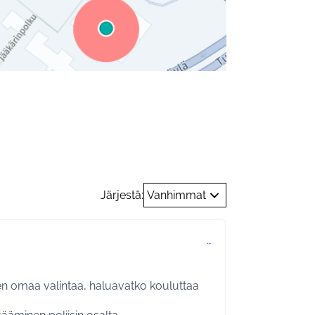
koinen linkki)
Hyrylä
Järjestä:
Vanhimmat
…
sen omaa valintaa, haluavatko kouluttaa