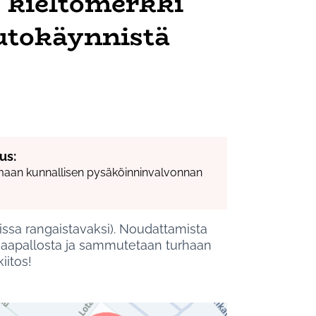
 kieltomerkki
outokäynnistä
us:
maan kunnallisen pysäköinninvalvonnan
aissa rangaistavaksi). Noudattamista
 maapallosta ja sammutetaan turhaan
iitos!