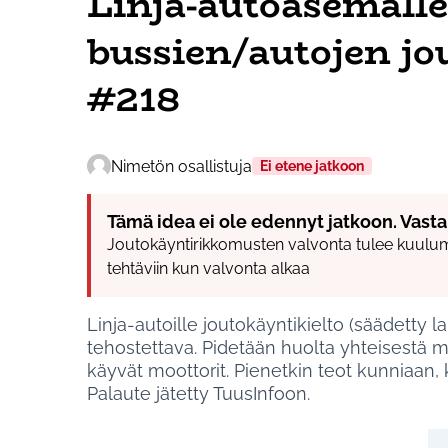
Linja-autoasemalle
bussien/autojen j
#218
Nimetön osallistuja
Ei etene jatkoon
Tämä idea ei ole edennyt jatkoon. Vasta
Joutokäyntirikkomusten valvonta tulee kuulu
tehtäviin kun valvonta alkaa
Linja-autoille joutokäyntikielto (säädetty l
tehostettava. Pidetään huolta yhteisestä
käyvät moottorit. Pienetkin teot kunniaan, k
Palaute jätetty TuusInfoon.