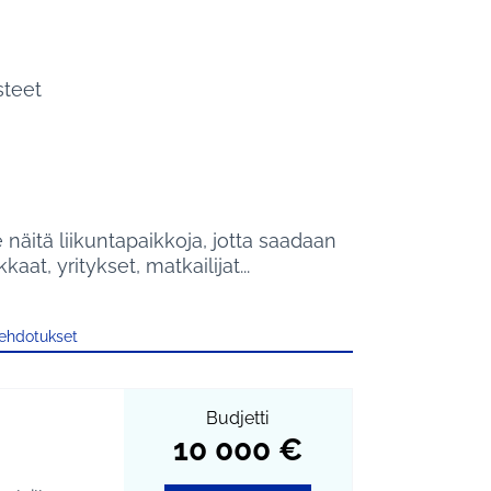
steet
 näitä liikuntapaikkoja, jotta saadaan
at, yritykset, matkailijat...
 ehdotukset
Budjetti
10 000 €