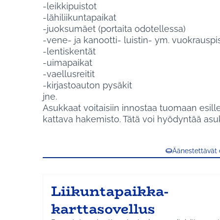
-leikkipuistot
-lähiliikuntapaikat
-juoksumäet (portaita odotellessa)
-vene- ja kanootti- luistin- ym. vuokrauspi
-lentiskentät
-uimapaikat
-vaellusreitit
-kirjastoauton pysäkit
jne.
Asukkaat voitaisiin innostaa tuomaan esille
kattava hakemisto. Tätä voi hyödyntää asukka
Äänestettävät
Liikuntapaikka-
karttasovellus