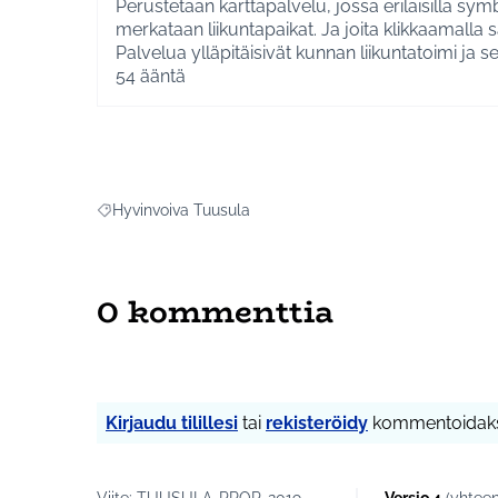
Perustetaan karttapalvelu, jossa erilaisilla symb
merkataan liikuntapaikat. Ja joita klikkaamalla sai
Palvelua ylläpitäisivät kunnan liikuntatoimi ja s
myös kuntalaiset voisi päivittää.
54
ääntä
Hyvinvoiva Tuusula
Rajaa tulokset aihepiirin mukaan: Hyvinvoiva Tuusula
0 kommenttia
Kirjaudu tilillesi
tai
rekisteröidy
kommentoidaks