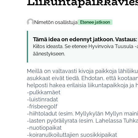
Liikuntapaikkavie
Nimetön osallistuja
Etenee jatkoon
Tämä idea on edennyt jatkoon. Vastaus:
Kiitos ideasta. Se etenee Hyvinvoiva Tuusula -a
äänestykseen.
Meillä on valtavasti kivoja paikkoja lähilii
asukkaat eivät tiedä. Ehdotan, että kootaan 
helposti hakea erilaisia liikuntapaikkoja ja
-pulkkamäet
-luistinradat
-frisbeegolf
-hiihtoladut (esim. Myllykylän Myllyn mainio
-lasten pyöräilyrata (esim. Lahelassa Tuhk
-nuotiopaikat
-koiranulkoiluttajien suosikkipaikat