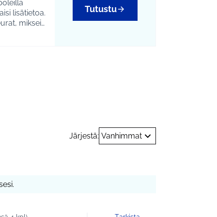
oleilla
Tutustu
si lisätietoa.
eurat, miksei
Järjestä:
Vanhimmat
esi.