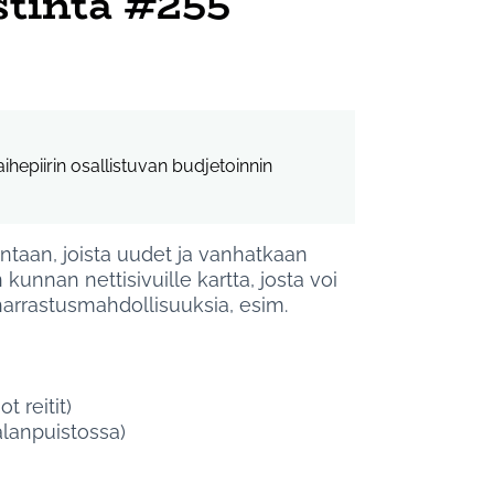
stintä #255
ihepiirin osallistuvan budjetoinnin
kuntaan, joista uudet ja vanhatkaan
kunnan nettisivuille kartta, josta voi
 harrastusmahdollisuuksia, esim.
t reitit)
alanpuistossa)