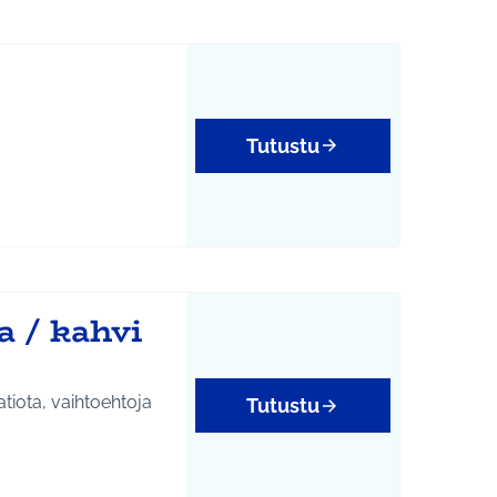
Tutustu
a / kahvi
atiota, vaihtoehtoja
Tutustu