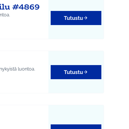
ilu #4869
ontoa.
Tutustu
 nykyistä luontoa.
Tutustu