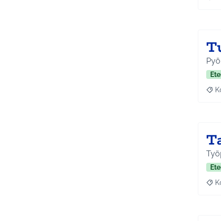
Raj
T
Pyör
Ete
K
Raj
T
Työp
Ete
K
Raj