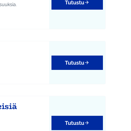
Tutustu
suuksia.
Tutustu
isiä
Tutustu