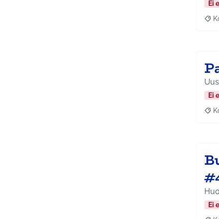
Ei 
K
Raj
P
Uusi
Ei 
K
Raj
B
#
Huon
Ei 