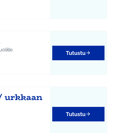
1
olille.
Tutustu
 / urkkaan
Tutustu