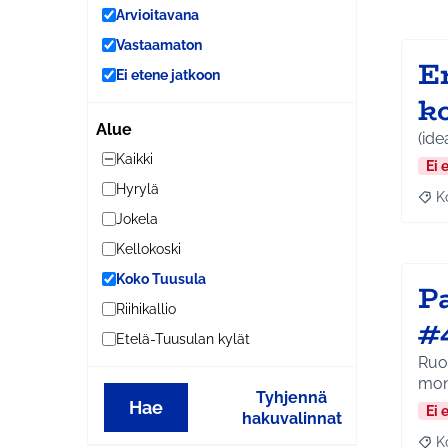
Arvioitavana
Vastaamaton
E
Ei etene jatkoon
k
Alue
(ide
Kaikki
Ei 
Hyrylä
K
Raj
Jokela
Kellokoski
Koko Tuusula
P
Riihikallio
#
Etelä-Tuusulan kylät
Ruok
mon
Tyhjennä
Hae
Ei 
hakuvalinnat
K