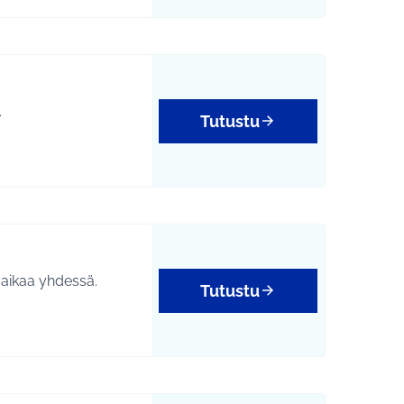
.
Tutustu
ä aikaa yhdessä.
Tutustu