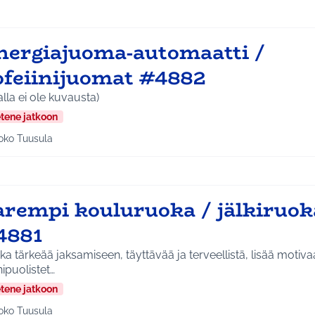
nergiajuoma-automaatti /
ofeiinijuomat #4882
alla ei ole kuvausta)
etene jatkoon
oko Tuusula
aa tulokset teeman mukaan: Koko Tuusula
arempi kouluruoka / jälkiruok
4881
a tärkeää jaksamiseen, täyttävää ja terveellistä, lisää motiva
ipuolistet…
etene jatkoon
oko Tuusula