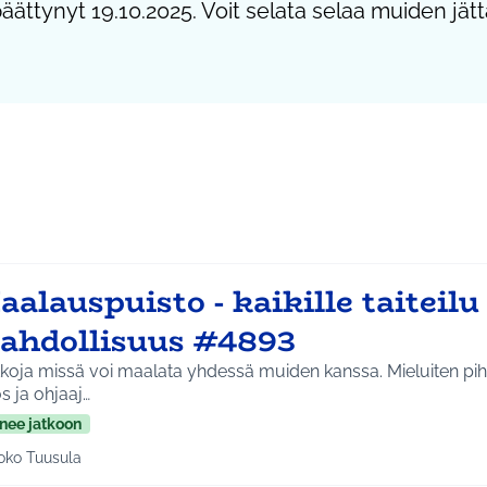
päättynyt 19.10.2025. Voit selata selaa muiden jätt
alauspuisto - kaikille taiteilu
ahdollisuus #4893
koja missä voi maalata yhdessä muiden kanssa. Mieluiten pihall
s ja ohjaaj…
nee jatkoon
oko Tuusula
aa tulokset teeman mukaan: Koko Tuusula