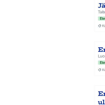
J
Tait
Ete
K
Raj
E
Luon
Ete
K
Raj
E
u