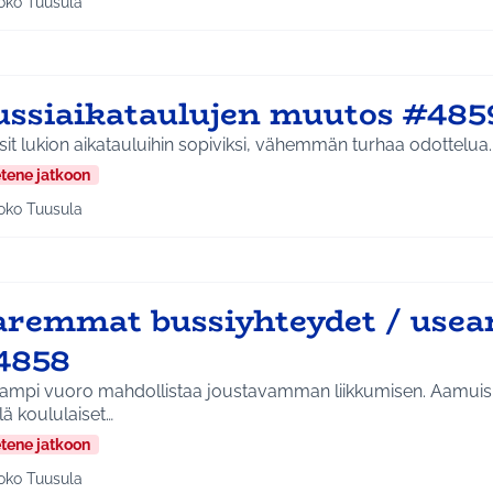
oko Tuusula
aa tulokset teeman mukaan: Koko Tuusula
ussiaikataulujen muutos #485
it lukion aikatauluihin sopiviksi, vähemmän turhaa odottelua.
etene jatkoon
oko Tuusula
aa tulokset teeman mukaan: Koko Tuusula
aremmat bussiyhteydet / usea
4858
ampi vuoro mahdollistaa joustavamman liikkumisen. Aamuisi
llä koululaiset…
etene jatkoon
oko Tuusula
aa tulokset teeman mukaan: Koko Tuusula