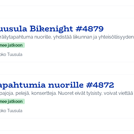
aa tulokset teeman mukaan: Koko Tuusula
uusula Bikenight #4879
äilytapahtuma nuorille, yhdistää liikunnan ja yhteisöllisyyden
nee jatkoon
oko Tuusula
aa tulokset teeman mukaan: Koko Tuusula
apahtumia nuorille #4872
ajoja, pelejä, konsertteja. Nuoret eivät tylsisty, voivat viettä
nee jatkoon
oko Tuusula
aa tulokset teeman mukaan: Koko Tuusula