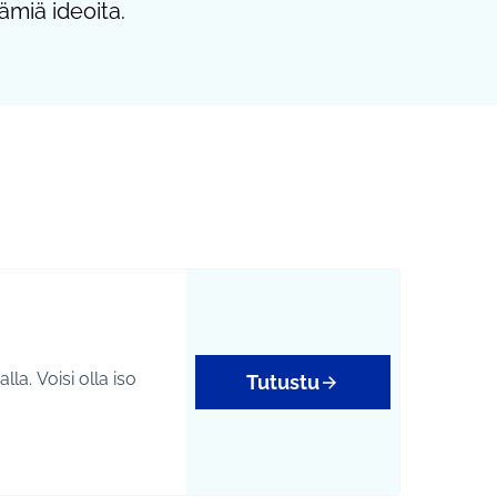
ämiä ideoita.
a. Voisi olla iso
Tutustu