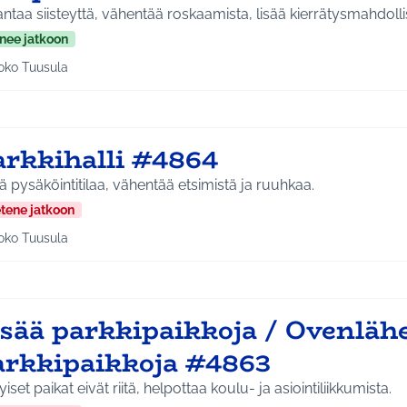
ntaa siisteyttä, vähentää roskaamista, lisää kierrätysmahdolli
nee jatkoon
oko Tuusula
aa tulokset teeman mukaan: Koko Tuusula
arkkihalli #4864
ä pysäköintitilaa, vähentää etsimistä ja ruuhkaa.
etene jatkoon
oko Tuusula
aa tulokset teeman mukaan: Koko Tuusula
isää parkkipaikkoja / Ovenlähe
arkkipaikkoja #4863
iset paikat eivät riitä, helpottaa koulu- ja asiointiliikkumista.