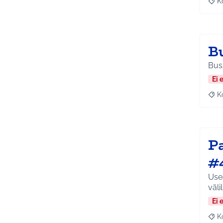
K
Raj
B
Buss
Ei 
K
Raj
P
#
Use
väli
Ei 
K
Raj