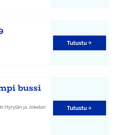
9
Tutustu
mpi bussi
n Hyrylän ja Jokelan
Tutustu