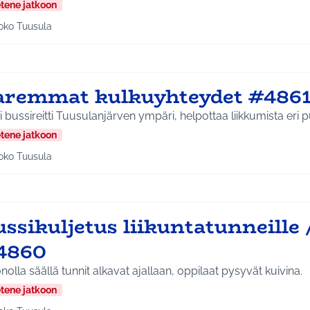
etene jatkoon
oko Tuusula
aa tulokset teeman mukaan: Koko Tuusula
aremmat kulkuyhteydet #486
 bussireitti Tuusulanjärven ympäri, helpottaa liikkumista eri pu
etene jatkoon
oko Tuusula
aa tulokset teeman mukaan: Koko Tuusula
ussikuljetus liikuntatunneille
4860
olla säällä tunnit alkavat ajallaan, oppilaat pysyvät kuivina.
etene jatkoon