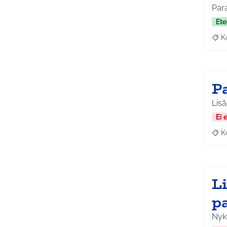
Para
Ete
K
Raj
P
Lisä
Ei 
K
Raj
L
p
Nyky