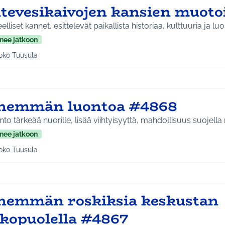
ätevesikaivojen kansien muoto
eelliset kannet, esittelevät paikallista historiaa, kulttuuria ja lu
nee jatkoon
oko Tuusula
aa tulokset teeman mukaan: Koko Tuusula
nemmän luontoa #4868
to tärkeää nuorille, lisää viihtyisyyttä, mahdollisuus suojella
nee jatkoon
oko Tuusula
aa tulokset teeman mukaan: Koko Tuusula
nemmän roskiksia keskustan
lkopuolella #4867