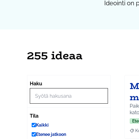
Ideointi on 
255 ideaa
Ma
Haku
m
Paik
kato
Tila
Ete
Kaikki
K
Raj
Etenee jatkoon