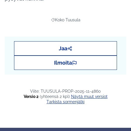
Koko Tuusula
Rajaa tulokset teeman mukaan: Koko Tuus
Jaa
Ilmoita
Viite: TUUSULA-PROP-2025-11-4860
Versio 2
(yhteensä 2 kpl)
näytä muut versiot
Tarkista sormenjälki