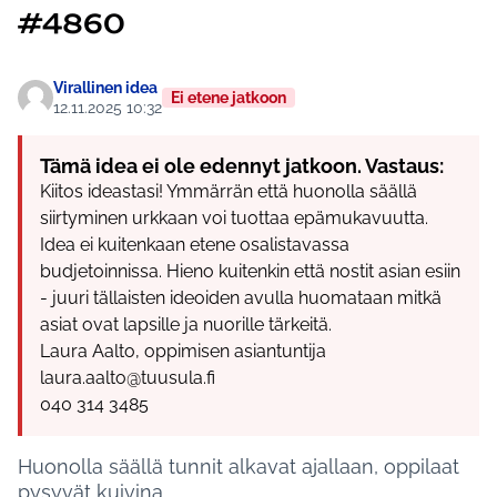
#4860
Virallinen idea
Ei etene jatkoon
12.11.2025 10:32
Tämä idea ei ole edennyt jatkoon. Vastaus:
Kiitos ideastasi! Ymmärrän että huonolla säällä
siirtyminen urkkaan voi tuottaa epämukavuutta.
Idea ei kuitenkaan etene osalistavassa
budjetoinnissa. Hieno kuitenkin että nostit asian esiin
- juuri tällaisten ideoiden avulla huomataan mitkä
asiat ovat lapsille ja nuorille tärkeitä.
Laura Aalto, oppimisen asiantuntija
laura.aalto@tuusula.fi
040 314 3485
Huonolla säällä tunnit alkavat ajallaan, oppilaat
pysyvät kuivina.