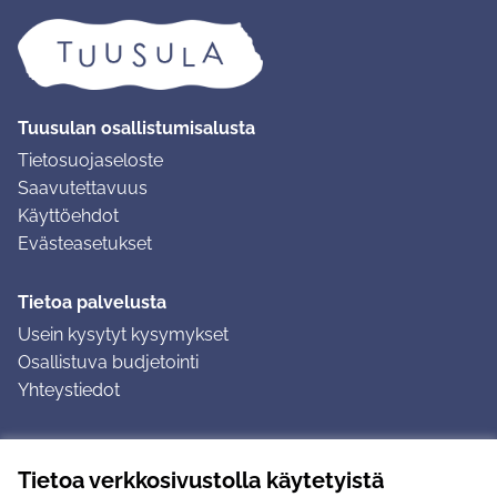
Tuusulan osallistumisalusta
Tietosuojaseloste
Saavutettavuus
Käyttöehdot
Evästeasetukset
Tietoa palvelusta
Usein kysytyt kysymykset
Osallistuva budjetointi
Yhteystiedot
Ohjeet
Tietoa verkkosivustolla käytetyistä
Ohjeet kirjautumiseen