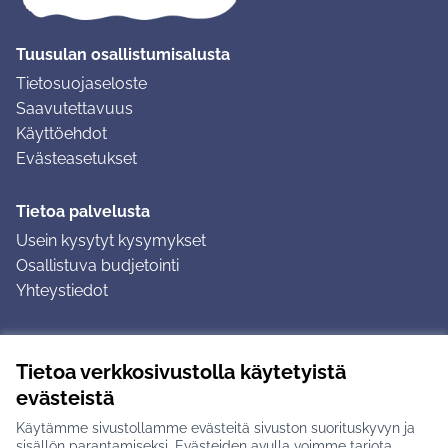
Tuusulan osallistumisalusta
Tietosuojaseloste
Saavutettavuus
Käyttöehdot
Evästeasetukset
Tietoa palvelusta
Usein kysytyt kysymykset
Osallistuva budjetointi
Yhteystiedot
Ohjeet
Tietoa verkkosivustolla käytetyistä
Ohjeet kirjautumiseen
evästeistä
Ohjeet kommentin jättämiseen
Käytämme sivustollamme evästeitä sivuston suorituskyvyn ja
sisällön parantamiseksi. Evästeiden avulla voimme tarjota