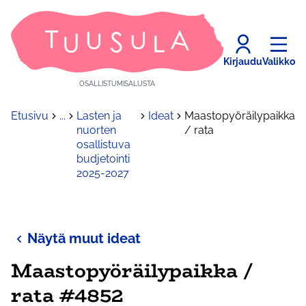
Kirjaudu
Valikko
OSALLISTUMISALUSTA
Etusivu
...
Lasten ja
Ideat
Maastopyöräilypaikka
nuorten
/ rata
osallistuva
budjetointi
2025-2027
Näytä muut ideat
Maastopyöräilypaikka /
rata #4852