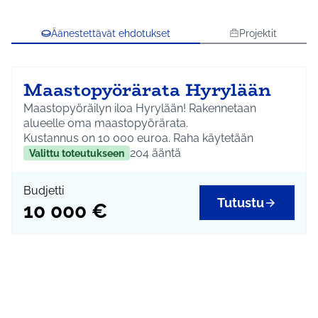
Äänestettävät ehdotukset
Projektit
Maastopyörärata Hyrylään
Maastopyöräilyn iloa Hyrylään! Rakennetaan
alueelle oma maastopyörärata.
Kustannus on 10 000 euroa. Raha käytetään
suunnitteluun, urakointiin ja materiaalikuluihin.
204
ääntä
Valittu toteutukseen
Budjetti
Tutustu
10 000 €