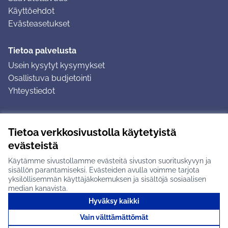
Käyttöehdot
Evästeasetukset
Tietoa palvelusta
Usein kysytyt kysymykset
Osallistuva budjetointi
Yhteystiedot
Ohjeet
Tietoa verkkosivustolla käytetyistä
Ohjeet kirjautumiseen
evästeistä
Ohjeet kommentin jättämiseen
Käytämme sivustollamme evästeitä sivuston suorituskyvyn ja
sisällön parantamiseksi. Evästeiden avulla voimme tarjota
yksilöllisemmän käyttäjäkokemuksen ja sisältöjä sosiaalisen
median kanavista.
Hyväksy kaikki
Tuusulan osallistumisalusta X-palvelussa
Tuusula
Vain välttämättömät
Creative Commons -lisenssi
(Ulkoinen linkki)
(Ulkoinen linkki)
(Ulkoine
Verkkosivusto luotu
vapaan ohjelmiston