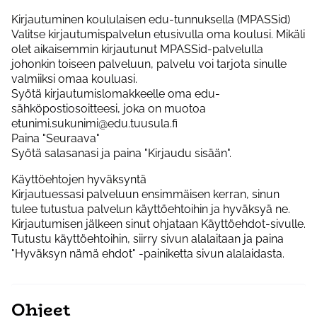
Kirjautuminen koululaisen edu-tunnuksella (MPASSid)
Valitse kirjautumispalvelun etusivulla oma koulusi. Mikäli
olet aikaisemmin kirjautunut MPASSid-palvelulla
johonkin toiseen palveluun, palvelu voi tarjota sinulle
valmiiksi omaa kouluasi.
Syötä kirjautumislomakkeelle oma edu-
sähköpostiosoitteesi, joka on muotoa
etunimi.sukunimi@edu.tuusula.fi
Paina "Seuraava"
Syötä salasanasi ja paina "Kirjaudu sisään".
Käyttöehtojen hyväksyntä
Kirjautuessasi palveluun ensimmäisen kerran, sinun
tulee tutustua palvelun käyttöehtoihin ja hyväksyä ne.
Kirjautumisen jälkeen sinut ohjataan Käyttöehdot-sivulle.
Tutustu käyttöehtoihin, siirry sivun alalaitaan ja paina
"Hyväksyn nämä ehdot" -painiketta sivun alalaidasta.
Ohjeet