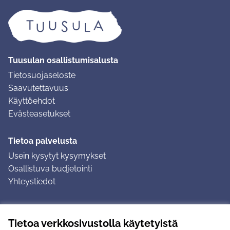
Tuusulan osallistumisalusta
Tietosuojaseloste
Saavutettavuus
Käyttöehdot
Evästeasetukset
Tietoa palvelusta
Usein kysytyt kysymykset
Osallistuva budjetointi
Yhteystiedot
Ohjeet
Tietoa verkkosivustolla käytetyistä
Ohjeet kirjautumiseen