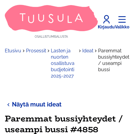
Kirjaudu
Valikko
OSALLISTUMISALUSTA
Etusivu
Prosessit
Lasten ja
Ideat
Paremmat
nuorten
bussiyhteydet
osallistuva
/ useampi
budjetointi
bussi
2025-2027
Näytä muut ideat
Paremmat bussiyhteydet /
useampi bussi #4858