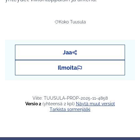
Koko Tuusula
Rajaa tulokset teeman mukaan: Koko Tuus
Jaa
Ilmoita
Viite: TUUSULA-PROP-2025-11-4858
Versio 2
(yhteensä 2 kpl)
näytä muut versiot
Tarkista sormenjälki