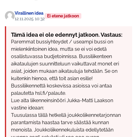
Virallinen idea
Ei etene jatkoon
12.11.2025 10:32
Tämä idea ei ole edennyt jatkoon. Vastaus:
Paremmat bussiyhteydet / useampi bussi on
mielenkiintoinen idea, mutta se ei voi edetä
osallistuvassa budjetoinnissa. Bussiliikenteen
aikataulujen suunnitteluun vaikuttavat monet eri
asiat, joiden mukaan aikatauluja tehdään. Se on
kuitenkin hienoa, että toit asian esille!
Bussiliikennettä koskevissa asioissa voi antaa
palautetta hsl.fi/palaute.
Lue alta liikenneinsinööri Jukka-Matti Laakson
vastine ideaan:
Tuusulassa tällä hetkellä joukkoliikennetarjonnan
parantamista haastaa tarve säästää kunnan
menoista. Joukkoliikennekuluista edellytetään