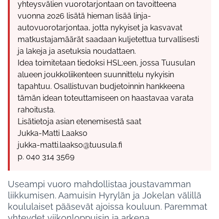
yhteysvälien vuorotarjontaan on tavoitteena
vuonna 2026 lisätä hieman lisää linja-
autovuorotarjontaa, jotta nykyiset ja kasvavat
matkustajamäärät saadaan kuljetettua turvallisesti
ja lakeja ja asetuksia noudattaen.
Idea toimitetaan tiedoksi HSL:een, jossa Tuusulan
alueen joukkoliikenteen suunnittelu nykyisin
tapahtuu. Osallistuvan budjetoinnin hankkeena
tämän idean toteuttamiseen on haastavaa varata
rahoitusta.
Lisätietoja asian etenemisestä saat
Jukka-Matti Laakso
jukka-matti.laakso@tuusula.fi
p. 040 314 3569
Useampi vuoro mahdollistaa joustavamman
liikkumisen. Aamuisin Hyrylän ja Jokelan välillä
koululaiset pääsevät ajoissa kouluun. Paremmat
yhteydet viikonloppuisin ja arkena.