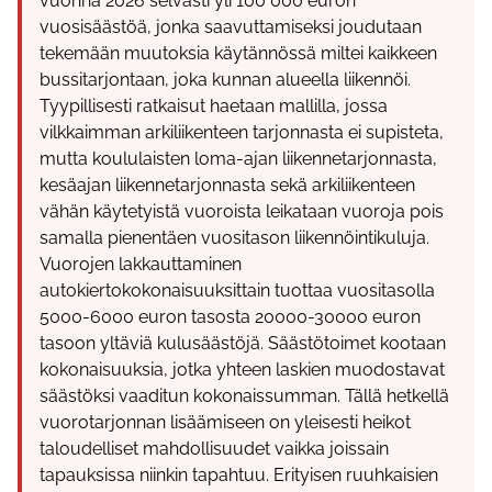
vuonna 2026 selvästi yli 100 000 euron
vuosisäästöä, jonka saavuttamiseksi joudutaan
tekemään muutoksia käytännössä miltei kaikkeen
bussitarjontaan, joka kunnan alueella liikennöi.
Tyypillisesti ratkaisut haetaan mallilla, jossa
vilkkaimman arkiliikenteen tarjonnasta ei supisteta,
mutta koululaisten loma-ajan liikennetarjonnasta,
kesäajan liikennetarjonnasta sekä arkiliikenteen
vähän käytetyistä vuoroista leikataan vuoroja pois
samalla pienentäen vuositason liikennöintikuluja.
Vuorojen lakkauttaminen
autokiertokokonaisuuksittain tuottaa vuositasolla
5000-6000 euron tasosta 20000-30000 euron
tasoon yltäviä kulusäästöjä. Säästötoimet kootaan
kokonaisuuksia, jotka yhteen laskien muodostavat
säästöksi vaaditun kokonaissumman. Tällä hetkellä
vuorotarjonnan lisäämiseen on yleisesti heikot
taloudelliset mahdollisuudet vaikka joissain
tapauksissa niinkin tapahtuu. Erityisen ruuhkaisien