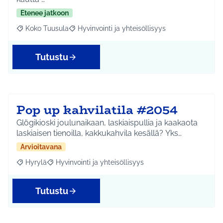
Etenee jatkoon
Koko Tuusula
Hyvinvointi ja yhteisöllisyys
Rajaa tulokset aihepiirin mukaan: Koko Tuusula
Rajaa tulokset teeman mukaan: Hyvinvointi ja y
Tutustu
Pop up kahvilatila #2054
Glögikioski joulunaikaan, laskiaispullia ja kaakaota
laskiaisen tienoilla, kakkukahvila kesällä? Yks…
Arvioitavana
Hyrylä
Hyvinvointi ja yhteisöllisyys
Rajaa tulokset aihepiirin mukaan: Hyrylä
Rajaa tulokset teeman mukaan: Hyvinvointi ja yhteisöl
Tutustu