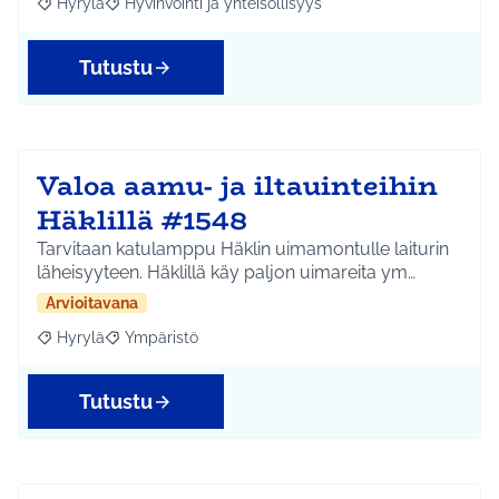
Hyrylä
Hyvinvointi ja yhteisöllisyys
Rajaa tulokset aihepiirin mukaan: Hyrylä
Rajaa tulokset teeman mukaan: Hyvinvointi ja yhteisöl
Tutustu
Valoa aamu- ja iltauinteihin
Häklillä #1548
Tarvitaan katulamppu Häklin uimamontulle laiturin
läheisyyteen. Häklillä käy paljon uimareita ym…
Arvioitavana
Hyrylä
Ympäristö
Rajaa tulokset aihepiirin mukaan: Hyrylä
Rajaa tulokset teeman mukaan: Ympäristö
Tutustu