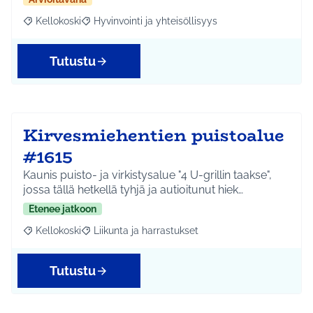
Kellokoski
Hyvinvointi ja yhteisöllisyys
Rajaa tulokset aihepiirin mukaan: Kellokoski
Rajaa tulokset teeman mukaan: Hyvinvointi ja yhtei
Tutustu
Kirvesmiehentien puistoalue
#1615
Kaunis puisto- ja virkistysalue "4 U-grillin taakse",
jossa tällä hetkellä tyhjä ja autioitunut hiek…
Etenee jatkoon
Kellokoski
Liikunta ja harrastukset
Rajaa tulokset aihepiirin mukaan: Kellokoski
Rajaa tulokset teeman mukaan: Liikunta ja harrast
Tutustu