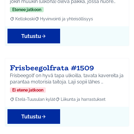
jokin muukin (ulkona) oleva paikka, jossa nuore…
Etenee jatkoon
Kellokoski
Hyvinvointi ja yhteisöllisyys
Rajaa tulokset aihepiirin mukaan: Kellokoski
Rajaa tulokset teeman mukaan: Hyvinvointi ja yhtei
Tutustu
Frisbeegolfrata #1509
Frisbeegolf on hyvä tapa ulkoilla, tavata kavereita ja
parantaa motorisia taitoja. Laji sopii lähes …
Ei etene jatkoon
Etelä-Tuusulan kylät
Liikunta ja harrastukset
Rajaa tulokset aihepiirin mukaan: Etelä-Tuusulan kylät
Rajaa tulokset teeman mukaan: Liikunta
Tutustu