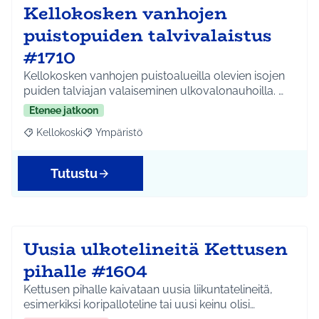
Kellokosken vanhojen
puistopuiden talvivalaistus
#1710
Kellokosken vanhojen puistoalueilla olevien isojen
puiden talviajan valaiseminen ulkovalonauhoilla. …
Etenee jatkoon
Kellokoski
Ympäristö
Rajaa tulokset aihepiirin mukaan: Kellokoski
Rajaa tulokset teeman mukaan: Ympäristö
Tutustu
Uusia ulkotelineitä Kettusen
pihalle #1604
Kettusen pihalle kaivataan uusia liikuntatelineitä,
esimerkiksi koripalloteline tai uusi keinu olisi…