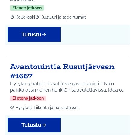
Etenee jatkoon
Kellokoski
Kulttuuri ja tapahtumat
Rajaa tulokset aihepiirin mukaan: Kellokoski
Rajaa tulokset teeman mukaan: Kulttuuri ja tapah
Tutustu
Avantouintia Rusutjärveen
#1667
Hyrylän päähän Rusutjärveä avantouintia! Näin
paikka olisi monen henkilön saavutettavissa. Idea o…
Ei etene jatkoon
Hyrylä
Liikunta ja harrastukset
Rajaa tulokset aihepiirin mukaan: Hyrylä
Rajaa tulokset teeman mukaan: Liikunta ja harrastuks
Tutustu