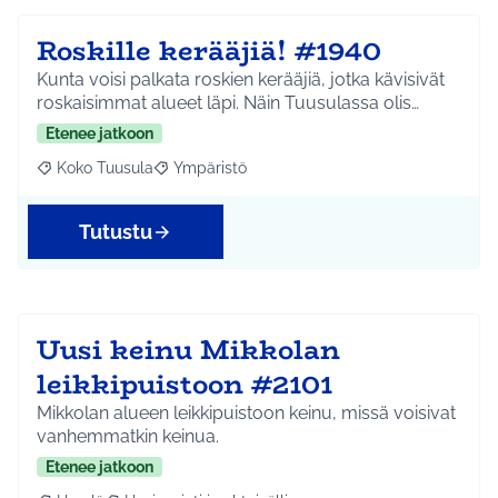
Roskille kerääjiä! #1940
Kunta voisi palkata roskien kerääjiä, jotka kävisivät
roskaisimmat alueet läpi. Näin Tuusulassa olis…
Etenee jatkoon
Koko Tuusula
Ympäristö
Rajaa tulokset aihepiirin mukaan: Koko Tuusula
Rajaa tulokset teeman mukaan: Ympäristö
Tutustu
Uusi keinu Mikkolan
leikkipuistoon #2101
Mikkolan alueen leikkipuistoon keinu, missä voisivat
vanhemmatkin keinua.
Etenee jatkoon