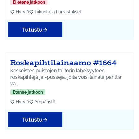
Ei etene jatkoon
Hyrylä
Liikunta ja harrastukset
Rajaa tulokset aihepiirin mukaan: Hyrylä
Rajaa tulokset teeman mukaan: Liikunta ja harrastuks
Tutustu
Roskapihtilainaamo #1664
Keskeisten puistojen tai torin läheisyyteen
roskapihtejä ja -pusseja, joita voisi lainata panttia
va…
Etenee jatkoon
Hyrylä
Ympäristö
Rajaa tulokset aihepiirin mukaan: Hyrylä
Rajaa tulokset teeman mukaan: Ympäristö
Tutustu