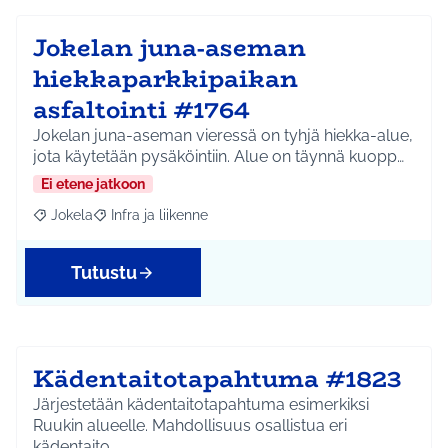
Jokelan juna-aseman
hiekkaparkkipaikan
asfaltointi #1764
Jokelan juna-aseman vieressä on tyhjä hiekka-alue,
jota käytetään pysäköintiin. Alue on täynnä kuopp…
Ei etene jatkoon
Jokela
Infra ja liikenne
Rajaa tulokset aihepiirin mukaan: Jokela
Rajaa tulokset teeman mukaan: Infra ja liikenne
Tutustu
Kädentaitotapahtuma #1823
Järjestetään kädentaitotapahtuma esimerkiksi
Ruukin alueelle. Mahdollisuus osallistua eri
kädentaito…