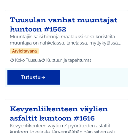
Tuusulan vanhat muuntajat
kuntoon #1562
Muuntajiin saisi hienoja maalauksi sekä koristeita
muuntajia on nahkelassa, lahelassa, myllykylässä,…
Arvioitavana
Koko Tuusula
Kulttuuri ja tapahtumat
Rajaa tulokset aihepiirin mukaan: Koko Tuusula
Rajaa tulokset teeman mukaan: Kulttuuri ja ta
Tutustu
Kevyenliikenteen väylien
asfaltit kuntoon #1616
Kevyenliikenteen väylien / pyöräteiden asfaltit
kuntoon Jokelasta Järvenpäähän päin siihen asti