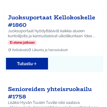
Juoksuportaat Kellokoskelle
#1860
Juoksuportaat hyödyttäisivät kaikkia alueen
kuntoilijoita ja kannustaisivat ulkoliikuntaan. Idea …
Ei etene jatkoon
Kellokoski
Liikunta ja harrastukset
Rajaa tulokset aihepiirin mukaan: Kellokoski
Rajaa tulokset teeman mukaan: Liikunta ja harrast
Tutustu
Senioreiden yhteisruokailu
#1758
Lisäksi Hyvän Tuulen Tuville olisi saatava