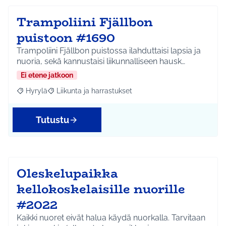
Trampoliini Fjällbon
puistoon #1690
Trampoliini Fjällbon puistossa ilahduttaisi lapsia ja
nuoria, sekä kannustaisi liikunnalliseen hausk…
Ei etene jatkoon
Hyrylä
Liikunta ja harrastukset
Rajaa tulokset aihepiirin mukaan: Hyrylä
Rajaa tulokset teeman mukaan: Liikunta ja harrastuks
Tutustu
Oleskelupaikka
kellokoskelaisille nuorille
#2022
Kaikki nuoret eivät halua käydä nuorkalla. Tarvitaan