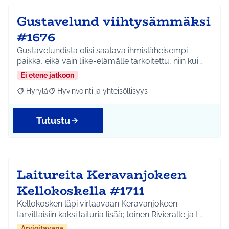
Gustavelund viihtysämmäksi
#1676
Gustavelundista olisi saatava ihmisläheisempi
paikka, eikä vain liike-elämälle tarkoitettu, niin kui…
Ei etene jatkoon
Hyrylä
Hyvinvointi ja yhteisöllisyys
Rajaa tulokset aihepiirin mukaan: Hyrylä
Rajaa tulokset teeman mukaan: Hyvinvointi ja yhteisöl
Tutustu
Laitureita Keravanjokeen
Kellokoskella #1711
Kellokosken läpi virtaavaan Keravanjokeen
tarvittaisiin kaksi laituria lisää; toinen Rivieralle ja t…
Arvioitavana