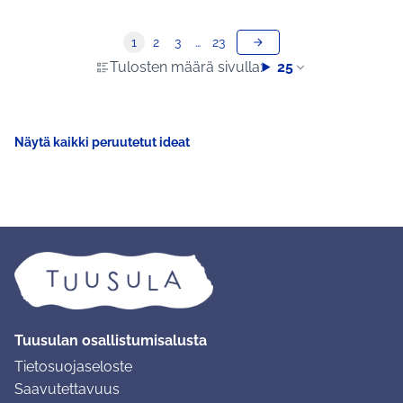
1
2
3
…
23
Tulosten määrä sivulla:
25
Näytä kaikki peruutetut ideat
Tuusulan osallistumisalusta
Tietosuojaseloste
Saavutettavuus