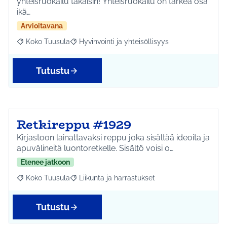
yhteisruokailu takaisin! Yhteisruokailu on tärkeä osa
ikä…
Arvioitavana
Koko Tuusula
Hyvinvointi ja yhteisöllisyys
Rajaa tulokset aihepiirin mukaan: Koko Tuusula
Rajaa tulokset teeman mukaan: Hyvinvointi ja y
Tutustu
Retkireppu #1929
Kirjastoon lainattavaksi reppu joka sisältää ideoita ja
apuvälineitä luontoretkelle. Sisältö voisi o…
Etenee jatkoon
Koko Tuusula
Liikunta ja harrastukset
Rajaa tulokset aihepiirin mukaan: Koko Tuusula
Rajaa tulokset teeman mukaan: Liikunta ja harr
Tutustu