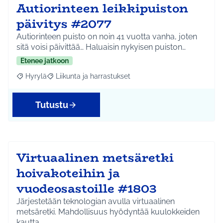
Autiorinteen leikkipuiston
päivitys #2077
Autiorinteen puisto on noin 41 vuotta vanha, joten
sitä voisi päivittää… Haluaisin nykyisen puiston…
Etenee jatkoon
Hyrylä
Liikunta ja harrastukset
Rajaa tulokset aihepiirin mukaan: Hyrylä
Rajaa tulokset teeman mukaan: Liikunta ja harrastuks
Tutustu
Virtuaalinen metsäretki
hoivakoteihin ja
vuodeosastoille #1803
Järjestetään teknologian avulla virtuaalinen
metsäretki. Mahdollisuus hyödyntää kuulokkeiden
kautta …