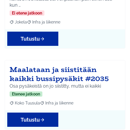
kun …
Ei etene jatkoon
Jokela
Infra ja liikenne
Rajaa tulokset aihepiirin mukaan: Jokela
Rajaa tulokset teeman mukaan: Infra ja liikenne
Tutustu
Maalataan ja siistitään
kaikki bussipysäkit #2035
Osa pysäkeistä on jo siistitty, mutta ei kaikki
Etenee jatkoon
Koko Tuusula
Infra ja liikenne
Rajaa tulokset aihepiirin mukaan: Koko Tuusula
Rajaa tulokset teeman mukaan: Infra ja liikenne
Tutustu