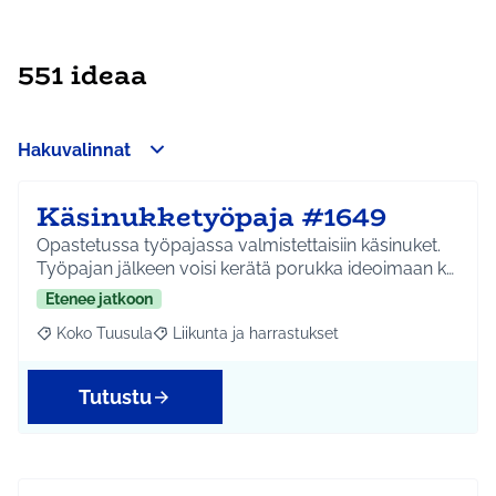
551 ideaa
Hakuvalinnat
Käsinukketyöpaja #1649
Opastetussa työpajassa valmistettaisiin käsinuket.
Työpajan jälkeen voisi kerätä porukka ideoimaan k…
Etenee jatkoon
Koko Tuusula
Liikunta ja harrastukset
Rajaa tulokset aihepiirin mukaan: Koko Tuusula
Rajaa tulokset teeman mukaan: Liikunta ja harr
Tutustu