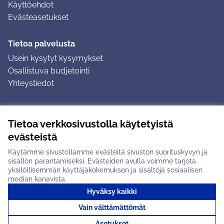
Käyttöehdot
Evästeasetukset
Tietoa palvelusta
Usein kysytyt kysymykset
Osallistuva budjetointi
Yhteystiedot
Ohjeet
Tietoa verkkosivustolla käytetyistä
Ohjeet kirjautumiseen
evästeistä
Ohjeet kommentin jättämiseen
Käytämme sivustollamme evästeitä sivuston suorituskyvyn ja
sisällön parantamiseksi. Evästeiden avulla voimme tarjota
yksilöllisemmän käyttäjäkokemuksen ja sisältöjä sosiaalisen
median kanavista.
Hyväksy kaikki
Tuusulan osallistumisalusta X-palvelussa
Tuusula
Vain välttämättömät
Creative Commons -lisenssi
(Ulkoinen linkki)
(Ulkoinen linkki)
(Ulkoine
Verkkosivusto luotu
vapaan ohjelmiston
(Ulkoinen
Asetukset