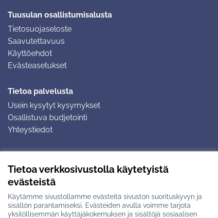
Tuusulan osallistumisalusta
Tietosuojaseloste
Saavutettavuus
Käyttöehdot
Evästeasetukset
Tietoa palvelusta
Usein kysytyt kysymykset
Osallistuva budjetointi
Yhteystiedot
Ohjeet
Tietoa verkkosivustolla käytetyistä
Ohjeet kirjautumiseen
evästeistä
Ohjeet kommentin jättämiseen
Käytämme sivustollamme evästeitä sivuston suorituskyvyn ja
sisällön parantamiseksi. Evästeiden avulla voimme tarjota
yksilöllisemmän käyttäjäkokemuksen ja sisältöjä sosiaalisen