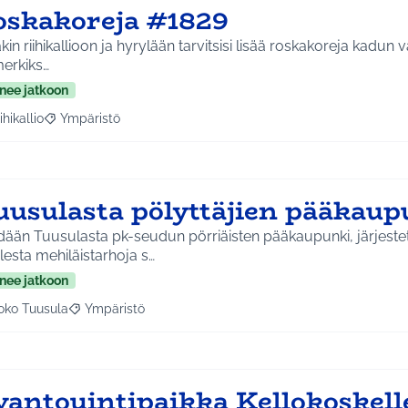
oskakoreja #1829
kin riihikallioon ja hyrylään tarvitsisi lisää roskakoreja kadun v
merkiks…
nee jatkoon
ihikallio
Ympäristö
a tulokset aihepiirin mukaan: Riihikallio
Rajaa tulokset teeman mukaan: Ympäristö
uusulasta pölyttäjien pääkaup
dään Tuusulasta pk-seudun pörriäisten pääkaupunki, järjest
esta mehiläistarhoja s…
nee jatkoon
oko Tuusula
Ympäristö
aa tulokset aihepiirin mukaan: Koko Tuusula
Rajaa tulokset teeman mukaan: Ympäristö
vantouintipaikka Kellokoskell