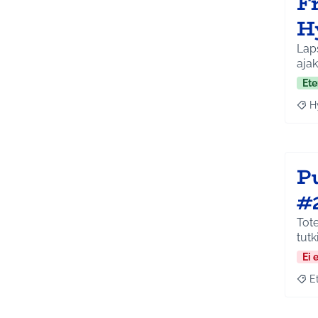
Fr
H
Laps
ajak
Ete
H
Raja
P
#
Tot
tut
Ei 
E
Raja