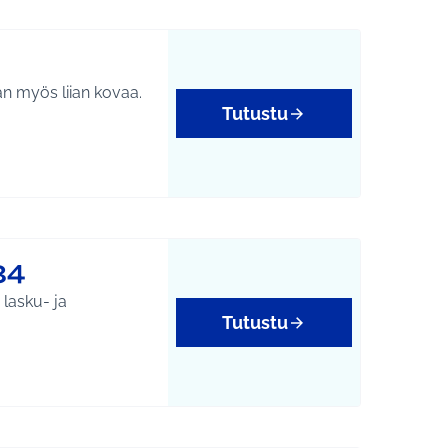
aan myös liian kovaa.
Tutustu
34
 lasku- ja
Tutustu