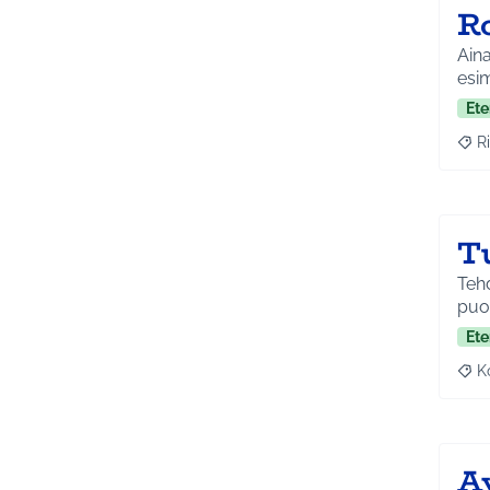
R
Aina
esi
Ete
Ri
Raja
T
Teh
puol
Ete
K
Raj
A