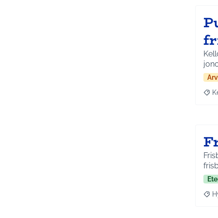
P
fr
Kell
jon
Arv
K
Raja
Fr
Fris
fris
Ete
H
Raja