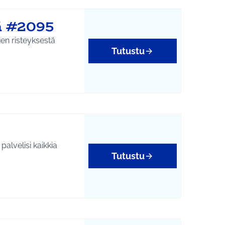
ä #2095
en risteyksestä
Tutustu
alvelisi kaikkia
Tutustu