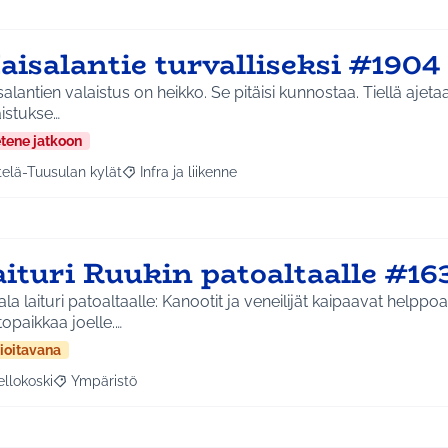
aisalantie turvalliseksi #1904
alantien valaistus on heikko. Se pitäisi kunnostaa. Tiellä ajet
istukse…
etene jatkoon
telä-Tuusulan kylät
Infra ja liikenne
a tulokset aihepiirin mukaan: Etelä-Tuusulan kylät
Rajaa tulokset teeman mukaan: Infra ja liikenne
aituri Ruukin patoaltaalle #16
la laituri patoaltaalle: Kanootit ja veneilijät kaipaavat helppoa
opaikkaa joelle.…
ioitavana
ellokoski
Ympäristö
a tulokset aihepiirin mukaan: Kellokoski
Rajaa tulokset teeman mukaan: Ympäristö