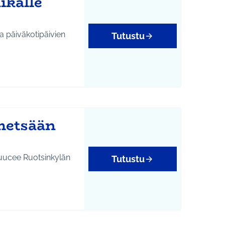
ikalle
a päiväkotipäivien
Tutustu
metsään
Puucee Ruotsinkylän
Tutustu