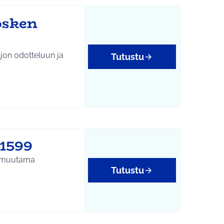
osken
ljon odotteluun ja
Tutustu
#1599
in muutama
Tutustu