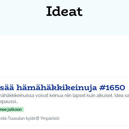
Ideat
isää hämähäkkikeinuja #1650
kkikeinuissa voivat keinua niin lapset kuin aikuiset. Idea saatu Murupuiston ja
fepaussi…
nee jatkoon
telä-Tuusulan kylät
Ympäristö
a tulokset aihepiirin mukaan: Etelä-Tuusulan kylät
Rajaa tulokset teeman mukaan: Ympäristö