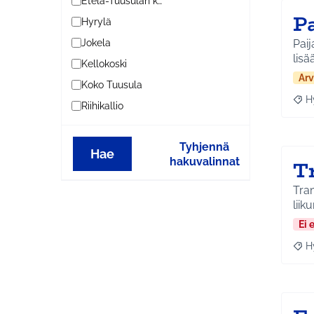
Etelä-Tuusulan kylät
P
Hyrylä
Paij
Jokela
lisä
Kellokoski
Arv
Koko Tuusula
H
Raja
Riihikallio
Tyhjennä
Hae
hakuvalinnat
T
Tram
liik
Ei 
H
Raja