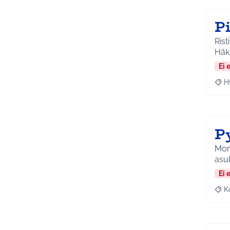
P
Rist
Häkl
Ei 
H
Raja
P
Moni
asuk
Ei 
K
Raj