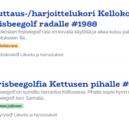
uttaus-/harjoittelukori Kellok
isbeegolf radalle #1988
okosken frisbeegolf rata on kovalla käytöllä ja aikaa kuluu pa
otukseen. Ra…
ioitavana
ellokoski
Liikunta ja harrastukset
a tulokset aihepiirin mukaan: Kellokoski
Rajaa tulokset teeman mukaan: Liikunta ja harrastukset
isbeegolfia Kettusen pihalle 
beegolf on suosittu harrastus Kettusessa. Pihalle sopisi hyv
beegolf-kori. Samalla…
nee jatkoon
yrylä
Liikunta ja harrastukset
a tulokset aihepiirin mukaan: Hyrylä
Rajaa tulokset teeman mukaan: Liikunta ja harrastukset