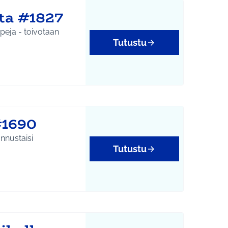
ita #1827
peja - toivotaan
Tutustu
#1690
annustaisi
Tutustu