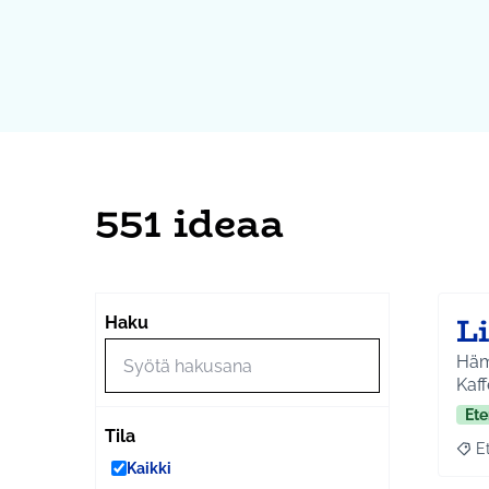
551 ideaa
L
Haku
Hämähä
Kaf
Ete
Tila
E
Raja
Kaikki