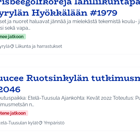
isbeegolfkoreja lähiliikuntapa
yrylän Hyökkälään #1979
et ja nuoret haluavat jännää ja mielekästä tekemistä koulu- j
si sekä vapa…
nee jatkoon
yrylä
Liikunta ja harrastukset
a tulokset aihepiirin mukaan: Hyrylä
Rajaa tulokset teeman mukaan: Liikunta ja harrastukset
uucee Ruotsinkylän tutkimus
2046
eutuspaikka: Etelä-Tuusula Ajankohta: Kevät 2022 Toteutus: 
kimusmetsän n…
etene jatkoon
telä-Tuusulan kylät
Ympäristö
a tulokset aihepiirin mukaan: Etelä-Tuusulan kylät
Rajaa tulokset teeman mukaan: Ympäristö