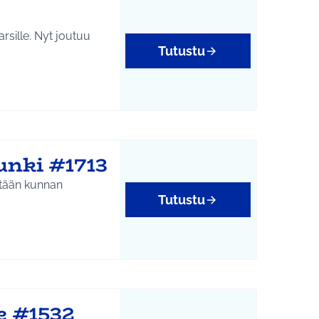
arsille. Nyt joutuu
Tutustu
unki #1713
etään kunnan
Tutustu
e #1532