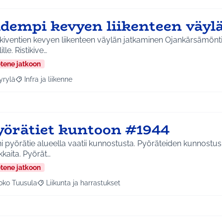
idempi kevyen liikenteen väyl
ikiventien kevyen liikenteen väylän jatkaminen Ojankärsämönti
ille. Ristikive…
etene jatkoon
yrylä
Infra ja liikenne
a tulokset aihepiirin mukaan: Hyrylä
Rajaa tulokset teeman mukaan: Infra ja liikenne
yörätiet kuntoon #1944
 pyörätie alueella vaatii kunnostusta. Pyöräteiden kunnostus p
kaita. Pyörät…
etene jatkoon
oko Tuusula
Liikunta ja harrastukset
aa tulokset aihepiirin mukaan: Koko Tuusula
Rajaa tulokset teeman mukaan: Liikunta ja harrastukset