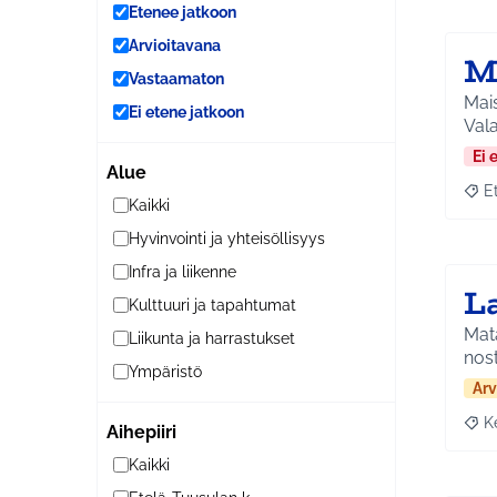
Etenee jatkoon
Arvioitavana
M
Vastaamaton
Mais
Ei etene jatkoon
Vala
Ei 
Alue
E
Raja
Kaikki
Hyvinvointi ja yhteisöllisyys
Infra ja liikenne
L
Kulttuuri ja tapahtumat
Mata
Liikunta ja harrastukset
nost
Ympäristö
Arv
K
Aihepiiri
Raja
Kaikki