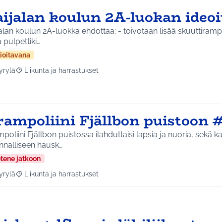
aijalan koulun 2A-luokan ideo
alan koulun 2A-luokka ehdottaa: - toivotaan lisää skuuttiramp
ä pulpettiki…
ioitavana
yrylä
Liikunta ja harrastukset
a tulokset aihepiirin mukaan: Hyrylä
Rajaa tulokset teeman mukaan: Liikunta ja harrastukset
rampoliini Fjällbon puistoon 
poliini Fjällbon puistossa ilahduttaisi lapsia ja nuoria, sekä k
unnalliseen hausk…
etene jatkoon
yrylä
Liikunta ja harrastukset
a tulokset aihepiirin mukaan: Hyrylä
Rajaa tulokset teeman mukaan: Liikunta ja harrastukset