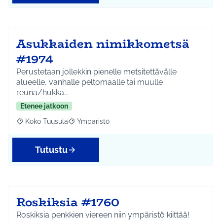
Asukkaiden nimikkometsä
#1974
Perustetaan jollekkin pienelle metsitettävälle
alueelle, vanhalle peltomaalle tai muulle
reuna/hukka…
Etenee jatkoon
Koko Tuusula
Ympäristö
Rajaa tulokset aihepiirin mukaan: Koko Tuusula
Rajaa tulokset teeman mukaan: Ympäristö
Tutustu
Roskiksia #1760
Roskiksia penkkien viereen niin ympäristö kiittää!