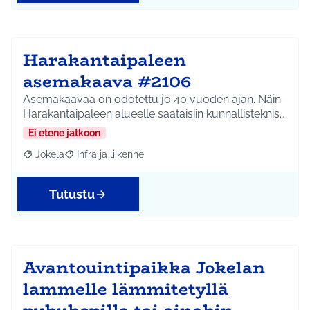
Harakantaipaleen
asemakaava #2106
Asemakaavaa on odotettu jo 40 vuoden ajan. Näin
Harakantaipaleen alueelle saataisiin kunnallisteknis…
Ei etene jatkoon
Jokela
Infra ja liikenne
Rajaa tulokset aihepiirin mukaan: Jokela
Rajaa tulokset teeman mukaan: Infra ja liikenne
Tutustu
Avantouintipaikka Jokelan
lammelle lämmitetyllä