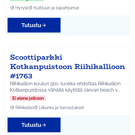
Hyrylä
Kulttuuri ja tapahtumat
Rajaa tulokset aihepiirin mukaan: Hyrylä
Rajaa tulokset teeman mukaan: Kulttuuri ja tapahtum
Tutustu
Scoottiparkki
Kotkanpuistoon Riihikallioon
#1763
Riihikallion koulun 5bc-luokka ehdottaa Riihikallion
Kotkanpuistossa vähällä käytöllä olevan beach v…
Ei etene jatkoon
Riihikallio
Liikunta ja harrastukset
Rajaa tulokset aihepiirin mukaan: Riihikallio
Rajaa tulokset teeman mukaan: Liikunta ja harrastu
Tutustu