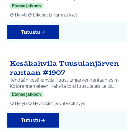
Etenee jatkoon
Hyrylä
Liikunta ja harrastukset
Rajaa tulokset aihepiirin mukaan: Hyrylä
Rajaa tulokset teeman mukaan: Liikunta ja harrastuks
Tutustu
Kesäkahvila Tuusulanjärven
rantaan #1907
Tehdään kesäkahvila Tuusulanjärven rantaan esim.
Kotorannan eteen. Kahvila toisi tuusulalaisille lis…
Etenee jatkoon
Hyrylä
Hyvinvointi ja yhteisöllisyys
Rajaa tulokset aihepiirin mukaan: Hyrylä
Rajaa tulokset teeman mukaan: Hyvinvointi ja yhteisöl
Tutustu