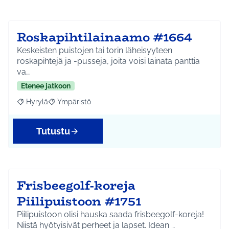
Roskapihtilainaamo #1664
Keskeisten puistojen tai torin läheisyyteen
roskapihtejä ja -pusseja, joita voisi lainata panttia
va…
Etenee jatkoon
Hyrylä
Ympäristö
Rajaa tulokset aihepiirin mukaan: Hyrylä
Rajaa tulokset teeman mukaan: Ympäristö
Tutustu
Frisbeegolf-koreja
Piilipuistoon #1751
Piilipuistoon olisi hauska saada frisbeegolf-koreja!
Niistä hyötyisivät perheet ja lapset. Idean …