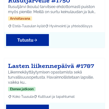
Rusutjärvelle #1750
Rusutjärvi (koulu) tarvitsee ehdottomasti puiston
myös pienille. Meillä on surtu keinulaudan ja liuk…
Arvioitavana
Etelä-Tuusulan kylät
Hyvinvointi ja yhteisöllisyys
Rajaa tulokset aihepiirin mukaan: Etelä-Tuusulan kylät
Rajaa tulokset teeman mukaan: Hyvinvoin
Tutustu
Lasten liikennepäivä #1787
Liikennekäyttäytymisen opastamista sekä
turvallisuusopetusta. Havainnollistetaan lapsille,
vaikka ku…
Etenee jatkoon
Koko Tuusula
Kulttuuri ja tapahtumat
Rajaa tulokset aihepiirin mukaan: Koko Tuusula
Rajaa tulokset teeman mukaan: Kulttuuri ja ta