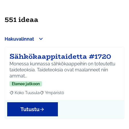
551 ideaa
Hakuvalinnat
Sähkökaappitaidetta #1720
Monessa kunnassa sähkökaappeihin on toteutettu
taideteoksia. Taideteoksia ovat maalanneet niin
ammat…
Etenee jatkoon
Koko Tuusula
Ympäristö
Rajaa tulokset aihepiirin mukaan: Koko Tuusula
Rajaa tulokset teeman mukaan: Ympäristö
Tutustu