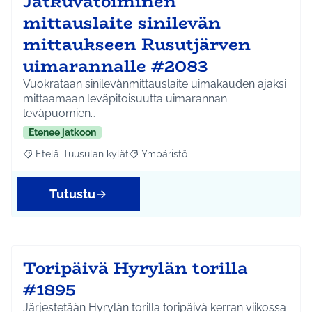
Jatkuvatoiminen
mittauslaite sinilevän
mittaukseen Rusutjärven
uimarannalle #2083
Vuokrataan sinilevänmittauslaite uimakauden ajaksi
mittaamaan leväpitoisuutta uimarannan
leväpuomien…
Etenee jatkoon
Etelä-Tuusulan kylät
Ympäristö
Rajaa tulokset aihepiirin mukaan: Etelä-Tuusulan kylät
Rajaa tulokset teeman mukaan: Ympäri
Tutustu
Toripäivä Hyrylän torilla
#1895
Järjestetään Hyrylän torilla toripäivä kerran viikossa