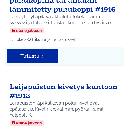
pukukopilla tai ainakin
lämmitetty pukukoppi #1916
Terveyttä ylläpitävä aktivitetti Jokelan lammelle
syksyksi ja talveksi. Edistää kuntalaisten hyvinvo…
Ei etene jatkoon
Jokela
Liikunta ja harrastukset
Rajaa tulokset aihepiirin mukaan: Jokela
Rajaa tulokset teeman mukaan: Liikunta ja harrastuks
Tutustu
Leijapuiston kivetys kuntoon
#1912
Leijapuiston läpi kulkevan polun kivet ovat
epätasaisia. Kivet rikkovat mm. pyörän kumit
helposti. K…
Ei etene jatkoon