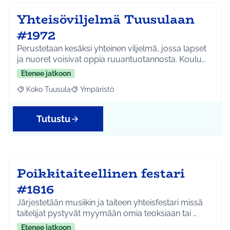
Yhteisöviljelmä Tuusulaan
#1972
Perustetaan kesäksi yhteinen viljelmä, jossa lapset
ja nuoret voisivat oppia ruuantuotannosta. Koulu…
Etenee jatkoon
Koko Tuusula
Ympäristö
Rajaa tulokset aihepiirin mukaan: Koko Tuusula
Rajaa tulokset teeman mukaan: Ympäristö
Tutustu
Poikkitaiteellinen festari
#1816
Järjestetään musiikin ja taiteen yhteisfestari missä
taitelijat pystyvät myymään omia teoksiaan tai …
Etenee jatkoon