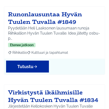
Runonlausuntaa Hyvän
Tuulen Tuvalla #1849
Pyydetään Heli Laaksonen lausumaan runoja
Riihikallion Hyvän Tuulen Tuvalle. Idea jätetty osbu-
p…
Etenee jatkoon
Riihikallio
Kulttuuri ja tapahtumat
Rajaa tulokset aihepiirin mukaan: Riihikallio
Rajaa tulokset teeman mukaan: Kulttuuri ja tapaht
Tutustu
Virkistystä ikäihmisille
Hyvän Tuulen Tuvalla #1834
Järjestetään Kellokosken Hyvän Tuulen Tuvalle