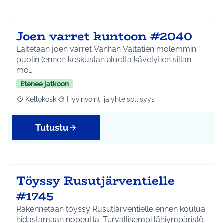
Joen varret kuntoon #2040
Laitetaan joen varret Vanhan Valtatien molemmin
puolin (ennen keskustan aluetta kävelytien sillan
mo…
Etenee jatkoon
Kellokoski
Hyvinvointi ja yhteisöllisyys
Rajaa tulokset aihepiirin mukaan: Kellokoski
Rajaa tulokset teeman mukaan: Hyvinvointi ja yhtei
Tutustu
Töyssy Rusutjärventielle
#1745
Rakennetaan töyssy Rusutjärventielle ennen koulua
hidastamaan nopeutta. Turvallisempi lähiympäristö