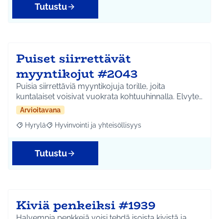
Tutustu
Puiset siirrettävät
myyntikojut #2043
Puisia siirrettäviä myyntikojuja torille, joita
kuntalaiset voisivat vuokrata kohtuuhinnalla. Elvyte…
Arvioitavana
Hyrylä
Hyvinvointi ja yhteisöllisyys
Rajaa tulokset aihepiirin mukaan: Hyrylä
Rajaa tulokset teeman mukaan: Hyvinvointi ja yhteisöl
Tutustu
Kiviä penkeiksi #1939
Halvempia penkkejä voisi tehdä isoista kivistä ja