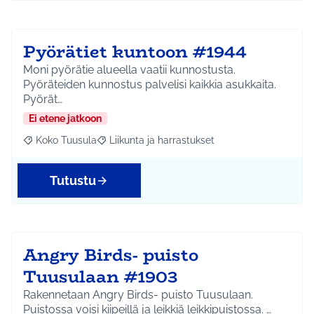
Pyörätiet kuntoon #1944
Moni pyörätie alueella vaatii kunnostusta.
Pyöräteiden kunnostus palvelisi kaikkia asukkaita.
Pyörät…
Ei etene jatkoon
Koko Tuusula
Liikunta ja harrastukset
Rajaa tulokset aihepiirin mukaan: Koko Tuusula
Rajaa tulokset teeman mukaan: Liikunta ja harr
Tutustu
Angry Birds- puisto
Tuusulaan #1903
Rakennetaan Angry Birds- puisto Tuusulaan.
Puistossa voisi kiipeillä ja leikkiä leikkipuistossa. …