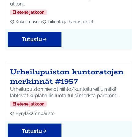
ulkon…
Ei etene jatkoon
Koko Tuusula
Liikunta ja harrastukset
Rajaa tulokset aihepiirin mukaan: Koko Tuusula
Rajaa tulokset teeman mukaan: Liikunta ja harr
Tutustu
Urheilupuiston kuntoratojen
merkinnät #1957
Urheilupuiston hienot hiihto/kuntoilureitit, mitkä
lähtevät kuplahallin luota tulisi merkitä paremmi…
Ei etene jatkoon
Hyrylä
Ympäristö
Rajaa tulokset aihepiirin mukaan: Hyrylä
Rajaa tulokset teeman mukaan: Ympäristö
Tutustu