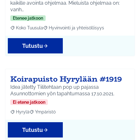
kaikille avointa ohjelmaa. Mieluista ohjelmaa on:
vanh…
Etenee jatkoon
Koko Tuusula
Hyvinvointi ja yhteisöllisyys
Rajaa tulokset aihepiirin mukaan: Koko Tuusula
Rajaa tulokset teeman mukaan: Hyvinvointi ja y
Tutustu
Koirapuisto Hyrylään #1919
Idea jätetty Tiilitehtaan pop up pajassa
Asunnottomien yön tapahtumassa 17.10.2021.
Ei etene jatkoon
Hyrylä
Ympäristö
Rajaa tulokset aihepiirin mukaan: Hyrylä
Rajaa tulokset teeman mukaan: Ympäristö
Tutustu