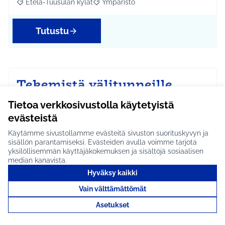
Etelä-Tuusulan kylät
Ympäristö
Rajaa tulokset aihepiirin mukaan: Etelä-Tuusulan kylät
Rajaa tulokset teeman mukaan: Ympäri
Tutustu
Tekemistä välitunneille
#1949
Tietoa verkkosivustolla käytetyistä
Kirkonkylän koululla (Hyrylän torin väistötiloihin) olisi
evästeistä
tarve saada lisää välituntivälineitä. Esim…
Käytämme sivustollamme evästeitä sivuston suorituskyvyn ja
Etenee jatkoon
sisällön parantamiseksi. Evästeiden avulla voimme tarjota
yksilöllisemmän käyttäjäkokemuksen ja sisältöjä sosiaalisen
Hyrylä
Hyvinvointi ja yhteisöllisyys
Rajaa tulokset aihepiirin mukaan: Hyrylä
Rajaa tulokset teeman mukaan: Hyvinvointi ja yhteisöl
median kanavista.
Hyväksy kaikki
Tutustu
Vain välttämättömät
Asetukset