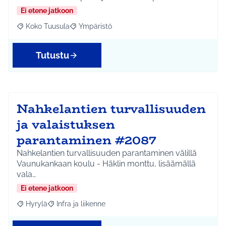
Ei etene jatkoon
Koko Tuusula
Ympäristö
Rajaa tulokset aihepiirin mukaan: Koko Tuusula
Rajaa tulokset teeman mukaan: Ympäristö
Tutustu
Nahkelantien turvallisuuden
ja valaistuksen
parantaminen #2087
Nahkelantien turvallisuuden parantaminen välillä
Vaunukankaan koulu - Häklin monttu, lisäämällä
vala…
Ei etene jatkoon
Hyrylä
Infra ja liikenne
Rajaa tulokset aihepiirin mukaan: Hyrylä
Rajaa tulokset teeman mukaan: Infra ja liikenne