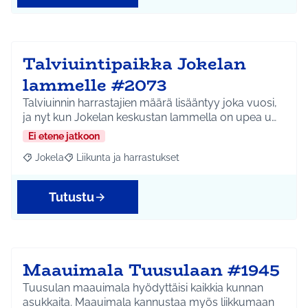
Talviuintipaikka Jokelan
lammelle #2073
Talviuinnin harrastajien määrä lisääntyy joka vuosi,
ja nyt kun Jokelan keskustan lammella on upea u…
Ei etene jatkoon
Jokela
Liikunta ja harrastukset
Rajaa tulokset aihepiirin mukaan: Jokela
Rajaa tulokset teeman mukaan: Liikunta ja harrastuks
Tutustu
Maauimala Tuusulaan #1945
Tuusulan maauimala hyödyttäisi kaikkia kunnan
asukkaita. Maauimala kannustaa myös liikkumaan