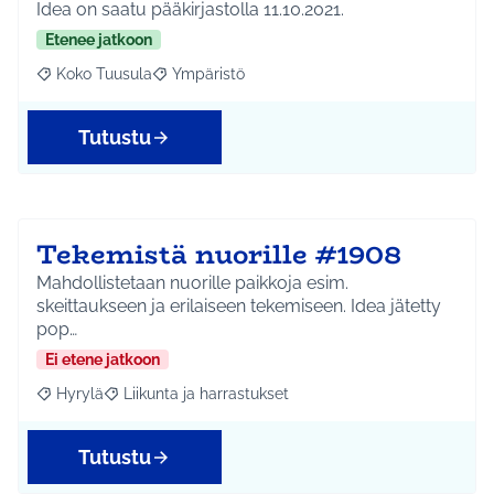
Idea on saatu pääkirjastolla 11.10.2021.
Etenee jatkoon
Koko Tuusula
Ympäristö
Rajaa tulokset aihepiirin mukaan: Koko Tuusula
Rajaa tulokset teeman mukaan: Ympäristö
Tutustu
Tekemistä nuorille #1908
Mahdollistetaan nuorille paikkoja esim.
skeittaukseen ja erilaiseen tekemiseen. Idea jätetty
pop…
Ei etene jatkoon
Hyrylä
Liikunta ja harrastukset
Rajaa tulokset aihepiirin mukaan: Hyrylä
Rajaa tulokset teeman mukaan: Liikunta ja harrastuks
Tutustu