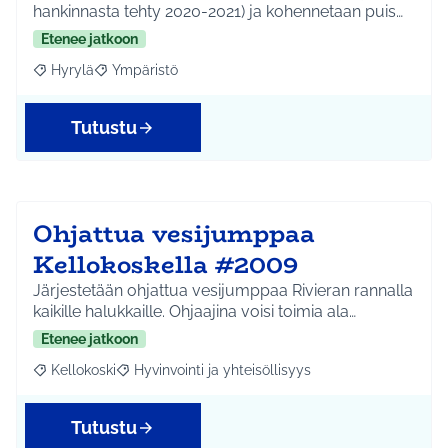
hankinnasta tehty 2020-2021) ja kohennetaan puis…
Etenee jatkoon
Hyrylä
Ympäristö
Rajaa tulokset aihepiirin mukaan: Hyrylä
Rajaa tulokset teeman mukaan: Ympäristö
Tutustu
Ohjattua vesijumppaa
Kellokoskella #2009
Järjestetään ohjattua vesijumppaa Rivieran rannalla
kaikille halukkaille. Ohjaajina voisi toimia ala…
Etenee jatkoon
Kellokoski
Hyvinvointi ja yhteisöllisyys
Rajaa tulokset aihepiirin mukaan: Kellokoski
Rajaa tulokset teeman mukaan: Hyvinvointi ja yhtei
Tutustu