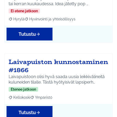
tai kerran kuukaudessa. Idea jätetty pop …
Ei etene jatkoon
Hyrylä
Hyvinvointi ja yhteisöllisyys
Rajaa tulokset aihepiirin mukaan: Hyrylä
Rajaa tulokset teeman mukaan: Hyvinvointi ja yhteisöl
Tutustu
Laivapuiston kunnostaminen
#1866
Laivapuistoon olisi hyvä saada uusia leikkivälineitä
kuluneiden tilalle. Tästä hyötyisivät lapsiperh…
Etenee jatkoon
Kellokoski
Ympäristö
Rajaa tulokset aihepiirin mukaan: Kellokoski
Rajaa tulokset teeman mukaan: Ympäristö
Tutustu