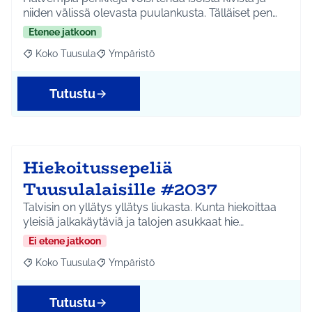
niiden välissä olevasta puulankusta. Tälläiset pen…
Etenee jatkoon
Koko Tuusula
Ympäristö
Rajaa tulokset aihepiirin mukaan: Koko Tuusula
Rajaa tulokset teeman mukaan: Ympäristö
Tutustu
Hiekoitussepeliä
Tuusulalaisille #2037
Talvisin on yllätys yllätys liukasta. Kunta hiekoittaa
yleisiä jalkakäytäviä ja talojen asukkaat hie…
Ei etene jatkoon
Koko Tuusula
Ympäristö
Rajaa tulokset aihepiirin mukaan: Koko Tuusula
Rajaa tulokset teeman mukaan: Ympäristö
Tutustu