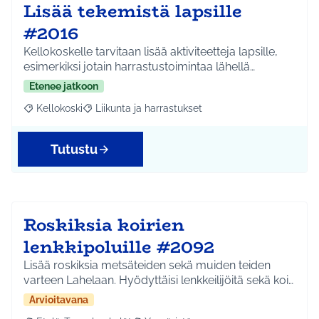
Lisää tekemistä lapsille
#2016
Kellokoskelle tarvitaan lisää aktiviteetteja lapsille,
esimerkiksi jotain harrastustoimintaa lähellä…
Etenee jatkoon
Kellokoski
Liikunta ja harrastukset
Rajaa tulokset aihepiirin mukaan: Kellokoski
Rajaa tulokset teeman mukaan: Liikunta ja harrast
Tutustu
Roskiksia koirien
lenkkipoluille #2092
Lisää roskiksia metsäteiden sekä muiden teiden
varteen Lahelaan. Hyödyttäisi lenkkeilijöitä sekä koi…
Arvioitavana