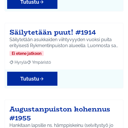
Tutustu
Säilytetään puut! #1914
Säilytetään asukkaiden viihtyvyyden vuoksi puita
erityisesti Rykmentinpuiston alueella. Luonnosta sa…
Ei etene jatkoon
Hyrylä
Ympäristö
Rajaa tulokset aihepiirin mukaan: Hyrylä
Rajaa tulokset teeman mukaan: Ympäristö
Tutustu
Augustanpuiston kohennus
#1955
Hankitaan lapsille ns. hämppiskeinu (selvitystyö jo