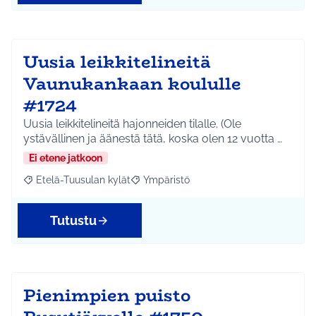
Uusia leikkitelineitä
Vaunukankaan koululle
#1724
Uusia leikkitelineitä hajonneiden tilalle. (Ole
ystävällinen ja äänestä tätä, koska olen 12 vuotta …
Ei etene jatkoon
Etelä-Tuusulan kylät
Ympäristö
Rajaa tulokset aihepiirin mukaan: Etelä-Tuusulan kylät
Rajaa tulokset teeman mukaan: Ympäri
Tutustu
Pienimpien puisto