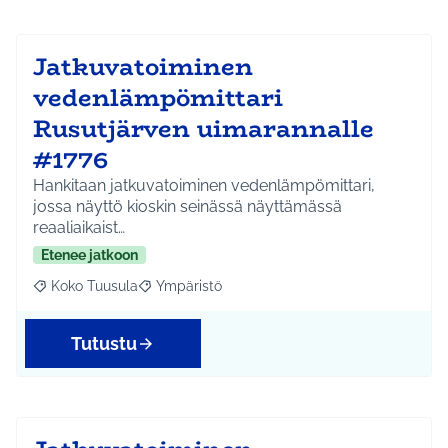
Jatkuvatoiminen
vedenlämpömittari
Rusutjärven uimarannalle
#1776
Hankitaan jatkuvatoiminen vedenlämpömittari,
jossa näyttö kioskin seinässä näyttämässä
reaaliaikaist…
Etenee jatkoon
Koko Tuusula
Ympäristö
Rajaa tulokset aihepiirin mukaan: Koko Tuusula
Rajaa tulokset teeman mukaan: Ympäristö
Tutustu