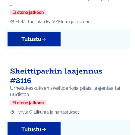
…
Ei etene jatkoon
Etelä-Tuusulan kylät
Infra ja liikenne
Rajaa tulokset aihepiirin mukaan: Etelä-Tuusulan kylät
Rajaa tulokset teeman mukaan: Infra ja 
Tutustu
Skeittiparkin laajennus
#2116
Urheilukeskuksen skeittiparkkia pitäisi laajentaa tai
uudistaa.
Ei etene jatkoon
Hyrylä
Liikunta ja harrastukset
Rajaa tulokset aihepiirin mukaan: Hyrylä
Rajaa tulokset teeman mukaan: Liikunta ja harrastuks
Tutustu