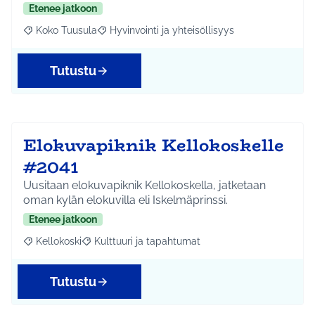
Etenee jatkoon
Koko Tuusula
Hyvinvointi ja yhteisöllisyys
Rajaa tulokset aihepiirin mukaan: Koko Tuusula
Rajaa tulokset teeman mukaan: Hyvinvointi ja y
Tutustu
Elokuvapiknik Kellokoskelle
#2041
Uusitaan elokuvapiknik Kellokoskella, jatketaan
oman kylän elokuvilla eli Iskelmäprinssi.
Etenee jatkoon
Kellokoski
Kulttuuri ja tapahtumat
Rajaa tulokset aihepiirin mukaan: Kellokoski
Rajaa tulokset teeman mukaan: Kulttuuri ja tapah
Tutustu