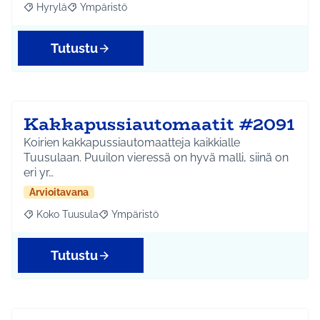
Hyrylä
Ympäristö
Rajaa tulokset aihepiirin mukaan: Hyrylä
Rajaa tulokset teeman mukaan: Ympäristö
Tutustu
Kakkapussiautomaatit #2091
Koirien kakkapussiautomaatteja kaikkialle
Tuusulaan. Puuilon vieressä on hyvä malli, siinä on
eri yr…
Arvioitavana
Koko Tuusula
Ympäristö
Rajaa tulokset aihepiirin mukaan: Koko Tuusula
Rajaa tulokset teeman mukaan: Ympäristö
Tutustu