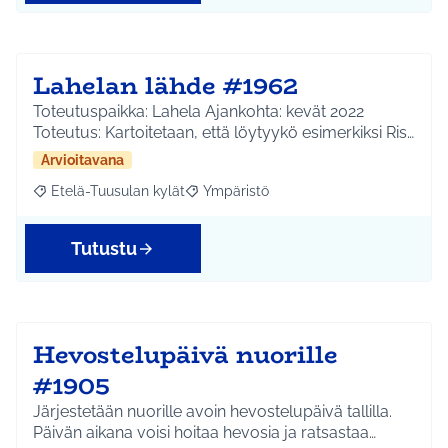
Lahelan lähde #1962
Toteutuspaikka: Lahela Ajankohta: kevät 2022
Toteutus: Kartoitetaan, että löytyykö esimerkiksi Ris…
Arvioitavana
Etelä-Tuusulan kylät
Ympäristö
Rajaa tulokset aihepiirin mukaan: Etelä-Tuusulan kylät
Rajaa tulokset teeman mukaan: Ympäri
Tutustu
Hevostelupäivä nuorille
#1905
Järjestetään nuorille avoin hevostelupäivä tallilla.
Päivän aikana voisi hoitaa hevosia ja ratsastaa…