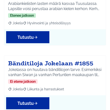
Arabiankielisten lasten määrä kasvaa Tuusulassa.
Lapsille voisi perustaa arabian kielen kerhon. Kerh…
Etenee jatkoon
Jokela
Hyvinvointi ja yhteisöllisyys
Rajaa tulokset aihepiirin mukaan: Jokela
Rajaa tulokset teeman mukaan: Hyvinvointi ja yhteisöl
Tutustu
Bänditiloja Jokelaan #1855
Jokelassa on huutava bänditilojen tarve. Esimerkiksi
vanhan Siwan ja vanhan Pertuntien maakaupan til…
Ei etene jatkoon
Jokela
Liikunta ja harrastukset
Rajaa tulokset aihepiirin mukaan: Jokela
Rajaa tulokset teeman mukaan: Liikunta ja harrastuks
Tutustu