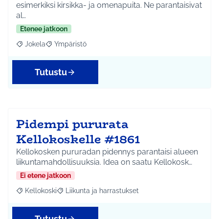
esimerkiksi kirsikka- ja omenapuita. Ne parantaisivat
al…
Etenee jatkoon
Jokela
Ympäristö
Rajaa tulokset aihepiirin mukaan: Jokela
Rajaa tulokset teeman mukaan: Ympäristö
Tutustu
Pidempi pururata
Kellokoskelle #1861
Kellokosken pururadan pidennys parantaisi alueen
liikuntamahdollisuuksia. Idea on saatu Kellokosk…
Ei etene jatkoon
Kellokoski
Liikunta ja harrastukset
Rajaa tulokset aihepiirin mukaan: Kellokoski
Rajaa tulokset teeman mukaan: Liikunta ja harrast
Tutustu