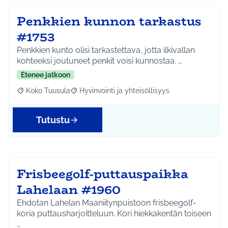
Penkkien kunnon tarkastus
#1753
Penkkien kunto olisi tarkastettava, jotta ilkivallan
kohteeksi joutuneet penkit voisi kunnostaa. …
Etenee jatkoon
Koko Tuusula
Hyvinvointi ja yhteisöllisyys
Rajaa tulokset aihepiirin mukaan: Koko Tuusula
Rajaa tulokset teeman mukaan: Hyvinvointi ja y
Tutustu
Frisbeegolf-puttauspaikka
Lahelaan #1960
Ehdotan Lahelan Maaniitynpuistoon frisbeegolf-
koria puttausharjoitteluun. Kori hiekkakentän toiseen
…