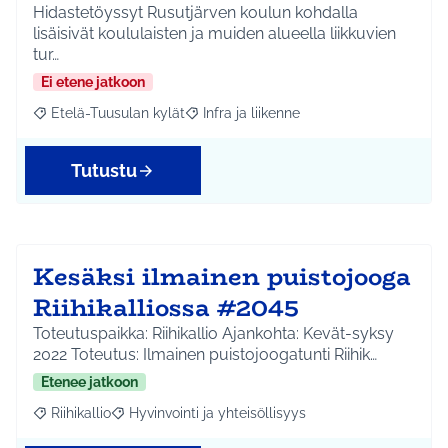
Hidastetöyssyt Rusutjärven koulun kohdalla
lisäisivät koululaisten ja muiden alueella liikkuvien
tur…
Ei etene jatkoon
Etelä-Tuusulan kylät
Infra ja liikenne
Rajaa tulokset aihepiirin mukaan: Etelä-Tuusulan kylät
Rajaa tulokset teeman mukaan: Infra ja 
Tutustu
Kesäksi ilmainen puistojooga
Riihikalliossa #2045
Toteutuspaikka: Riihikallio Ajankohta: Kevät-syksy
2022 Toteutus: Ilmainen puistojoogatunti Riihik…
Etenee jatkoon
Riihikallio
Hyvinvointi ja yhteisöllisyys
Rajaa tulokset aihepiirin mukaan: Riihikallio
Rajaa tulokset teeman mukaan: Hyvinvointi ja yhtei