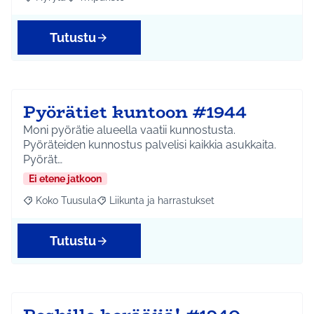
Rajaa tulokset aihepiirin mukaan: Hyrylä
Rajaa tulokset teeman mukaan: Ympäristö
Tutustu
Pyörätiet kuntoon #1944
Moni pyörätie alueella vaatii kunnostusta.
Pyöräteiden kunnostus palvelisi kaikkia asukkaita.
Pyörät…
Ei etene jatkoon
Koko Tuusula
Liikunta ja harrastukset
Rajaa tulokset aihepiirin mukaan: Koko Tuusula
Rajaa tulokset teeman mukaan: Liikunta ja harr
Tutustu