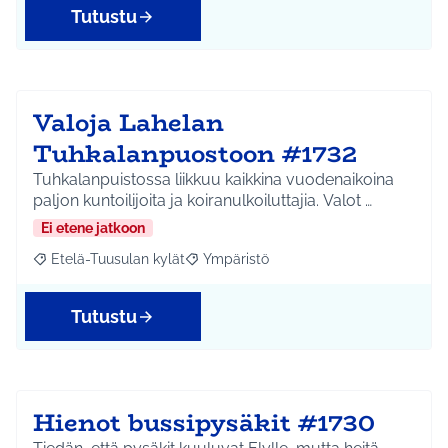
Tutustu
Valoja Lahelan
Tuhkalanpuostoon #1732
Tuhkalanpuistossa liikkuu kaikkina vuodenaikoina
paljon kuntoilijoita ja koiranulkoiluttajia. Valot …
Ei etene jatkoon
Etelä-Tuusulan kylät
Ympäristö
Rajaa tulokset aihepiirin mukaan: Etelä-Tuusulan kylät
Rajaa tulokset teeman mukaan: Ympäri
Tutustu
Hienot bussipysäkit #1730