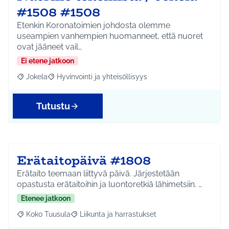
#1508 #1508
Etenkin Koronatoimien johdosta olemme
useampien vanhempien huomanneet, että nuoret
ovat jääneet vail…
Ei etene jatkoon
Jokela
Hyvinvointi ja yhteisöllisyys
Rajaa tulokset aihepiirin mukaan: Jokela
Rajaa tulokset teeman mukaan: Hyvinvointi ja yhteisöl
Tutustu
Erätaitopäivä #1808
Erätaito teemaan liittyvä päivä. Järjestetään
opastusta erätaitoihin ja luontoretkiä lähimetsiin. …
Etenee jatkoon
Koko Tuusula
Liikunta ja harrastukset
Rajaa tulokset aihepiirin mukaan: Koko Tuusula
Rajaa tulokset teeman mukaan: Liikunta ja harr