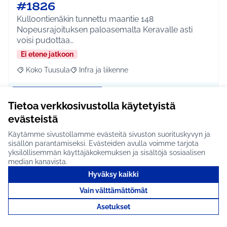
#1826
Kulloontienäkin tunnettu maantie 148
Nopeusrajoituksen paloasemalta Keravalle asti
voisi pudottaa…
Ei etene jatkoon
Koko Tuusula
Infra ja liikenne
Rajaa tulokset aihepiirin mukaan: Koko Tuusula
Rajaa tulokset teeman mukaan: Infra ja liikenne
Tutustu
Tietoa verkkosivustolla käytetyistä
evästeistä
Käytämme sivustollamme evästeitä sivuston suorituskyvyn ja
sisällön parantamiseksi. Evästeiden avulla voimme tarjota
HSL:n reittiverkoston
yksilöllisemmän käyttäjäkokemuksen ja sisältöjä sosiaalisen
median kanavista.
uudistus #1684
Hyväksy kaikki
Uudistetaan HSL:n reittiverkosto palvelemaan
Vain välttämättömät
asukkaita paremmin. Lisää suoria yhteyksiä.
Asukkaat ot…
Asetukset
Ei etene jatkoon