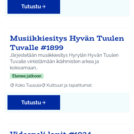
Tutustu
Musiikkiesitys Hyvän Tuulen
Tuvalle #1899
Järjestetään musiikkiesitys Hyrylän Hyvän Tuulen
Tuvalle virkistämään ikäihmisten arkea ja
kokoamaan…
Etenee jatkoon
Koko Tuusula
Kulttuuri ja tapahtumat
Rajaa tulokset aihepiirin mukaan: Koko Tuusula
Rajaa tulokset teeman mukaan: Kulttuuri ja ta
Tutustu