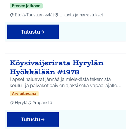
Etenee jatkoon
Etelä-Tuusulan kylät
Liikunta ja harrastukset
Rajaa tulokset aihepiirin mukaan: Etelä-Tuusulan kylät
Rajaa tulokset teeman mukaan: Liikunta
Tutustu
Köysivaijerirata Hyrylän
Hyökkälään #1978
Lapset haluavat jännää ja mielekästä tekemistä
koulu- ja päiväkotipäivien ajaksi sekä vapaa-ajalle. …
Arvioitavana
Hyrylä
Ympäristö
Rajaa tulokset aihepiirin mukaan: Hyrylä
Rajaa tulokset teeman mukaan: Ympäristö
Tutustu