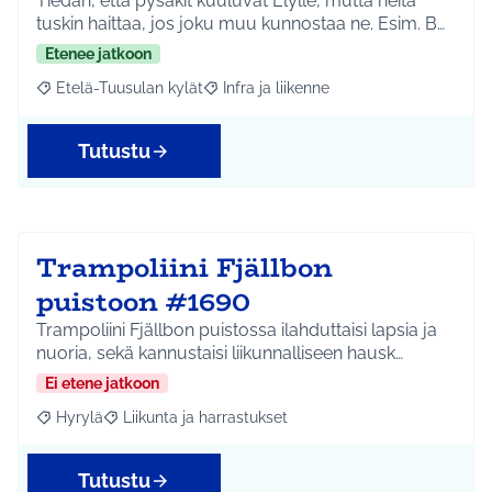
Tiedän, että pysäkit kuuluvat Elylle, mutta heitä
tuskin haittaa, jos joku muu kunnostaa ne. Esim. B…
Etenee jatkoon
Etelä-Tuusulan kylät
Infra ja liikenne
Rajaa tulokset aihepiirin mukaan: Etelä-Tuusulan kylät
Rajaa tulokset teeman mukaan: Infra ja 
Tutustu
Trampoliini Fjällbon
puistoon #1690
Trampoliini Fjällbon puistossa ilahduttaisi lapsia ja
nuoria, sekä kannustaisi liikunnalliseen hausk…
Ei etene jatkoon
Hyrylä
Liikunta ja harrastukset
Rajaa tulokset aihepiirin mukaan: Hyrylä
Rajaa tulokset teeman mukaan: Liikunta ja harrastuks
Tutustu