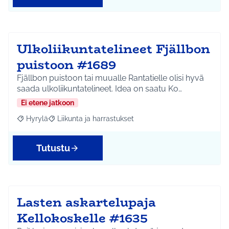
Ulkoliikuntatelineet Fjällbon
puistoon #1689
Fjällbon puistoon tai muualle Rantatielle olisi hyvä
saada ulkoliikuntatelineet. Idea on saatu Ko…
Ei etene jatkoon
Hyrylä
Liikunta ja harrastukset
Rajaa tulokset aihepiirin mukaan: Hyrylä
Rajaa tulokset teeman mukaan: Liikunta ja harrastuks
Tutustu
Lasten askartelupaja
Kellokoskelle #1635