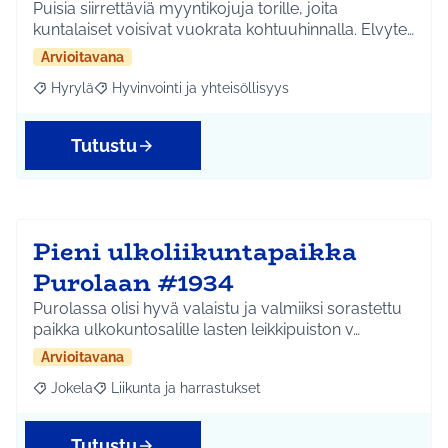
Puisia siirrettäviä myyntikojuja torille, joita
kuntalaiset voisivat vuokrata kohtuuhinnalla. Elvyte…
Arvioitavana
Hyrylä
Hyvinvointi ja yhteisöllisyys
Rajaa tulokset aihepiirin mukaan: Hyrylä
Rajaa tulokset teeman mukaan: Hyvinvointi ja yhteisöl
Tutustu
Pieni ulkoliikuntapaikka
Purolaan #1934
Purolassa olisi hyvä valaistu ja valmiiksi sorastettu
paikka ulkokuntosalille lasten leikkipuiston v…
Arvioitavana
Jokela
Liikunta ja harrastukset
Rajaa tulokset aihepiirin mukaan: Jokela
Rajaa tulokset teeman mukaan: Liikunta ja harrastuks
Tutustu