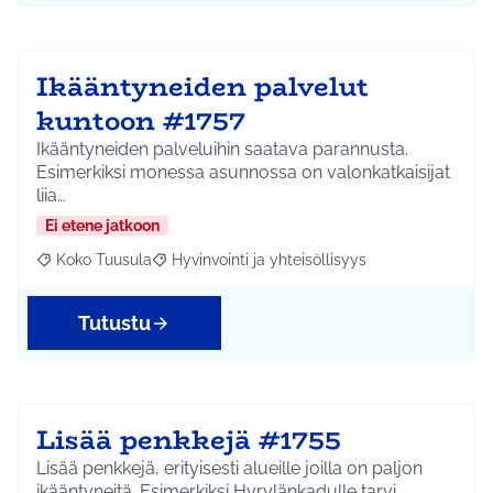
Ikääntyneiden palvelut
kuntoon #1757
Ikääntyneiden palveluihin saatava parannusta.
Esimerkiksi monessa asunnossa on valonkatkaisijat
liia…
Ei etene jatkoon
Koko Tuusula
Hyvinvointi ja yhteisöllisyys
Rajaa tulokset aihepiirin mukaan: Koko Tuusula
Rajaa tulokset teeman mukaan: Hyvinvointi ja y
Tutustu
Lisää penkkejä #1755
Lisää penkkejä, erityisesti alueille joilla on paljon
ikääntyneitä. Esimerkiksi Hyrylänkadulle tarvi…