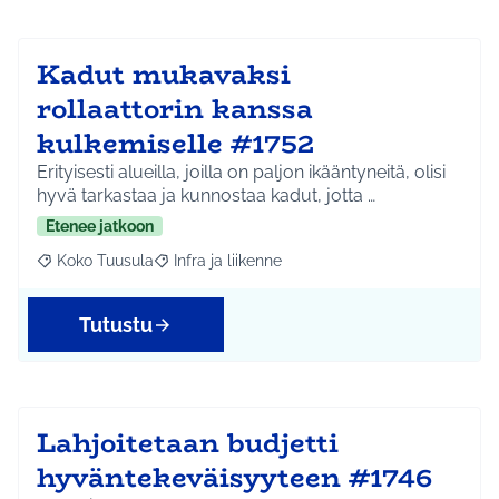
Kadut mukavaksi
rollaattorin kanssa
kulkemiselle #1752
Erityisesti alueilla, joilla on paljon ikääntyneitä, olisi
hyvä tarkastaa ja kunnostaa kadut, jotta …
Etenee jatkoon
Koko Tuusula
Infra ja liikenne
Rajaa tulokset aihepiirin mukaan: Koko Tuusula
Rajaa tulokset teeman mukaan: Infra ja liikenne
Tutustu
Lahjoitetaan budjetti
hyväntekeväisyyteen #1746