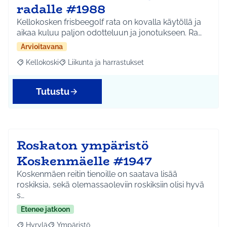
radalle #1988
Kellokosken frisbeegolf rata on kovalla käytöllä ja
aikaa kuluu paljon odotteluun ja jonotukseen. Ra…
Arvioitavana
Kellokoski
Liikunta ja harrastukset
Rajaa tulokset aihepiirin mukaan: Kellokoski
Rajaa tulokset teeman mukaan: Liikunta ja harrast
Tutustu
Roskaton ympäristö
Koskenmäelle #1947
Koskenmäen reitin tienoille on saatava lisää
roskiksia, sekä olemassaoleviin roskiksiin olisi hyvä
s…
Etenee jatkoon
Hyrylä
Ympäristö