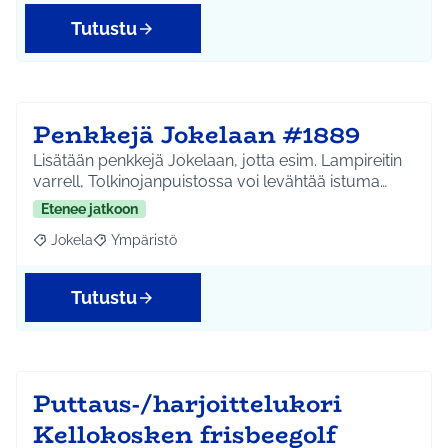
Tutustu
Penkkejä Jokelaan #1889
Lisätään penkkejä Jokelaan, jotta esim. Lampireitin
varrell, Tolkinojanpuistossa voi levähtää istuma…
Etenee jatkoon
Jokela
Ympäristö
Rajaa tulokset aihepiirin mukaan: Jokela
Rajaa tulokset teeman mukaan: Ympäristö
Tutustu
Puttaus-/harjoittelukori
Kellokosken frisbeegolf