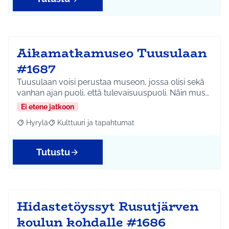
Aikamatkamuseo Tuusulaan
#1687
Tuusulaan voisi perustaa museon, jossa olisi sekä
vanhan ajan puoli, että tulevaisuuspuoli. Näin mus…
Ei etene jatkoon
Hyrylä
Kulttuuri ja tapahtumat
Rajaa tulokset aihepiirin mukaan: Hyrylä
Rajaa tulokset teeman mukaan: Kulttuuri ja tapahtum
Tutustu
Hidastetöyssyt Rusutjärven
koulun kohdalle #1686