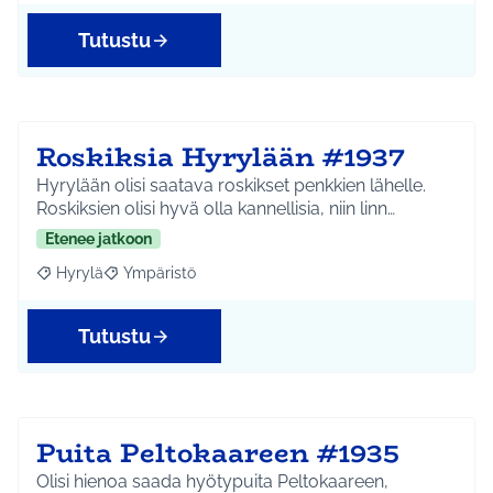
Tutustu
Roskiksia Hyrylään #1937
Hyrylään olisi saatava roskikset penkkien lähelle.
Roskiksien olisi hyvä olla kannellisia, niin linn…
Etenee jatkoon
Hyrylä
Ympäristö
Rajaa tulokset aihepiirin mukaan: Hyrylä
Rajaa tulokset teeman mukaan: Ympäristö
Tutustu
Puita Peltokaareen #1935
Olisi hienoa saada hyötypuita Peltokaareen,