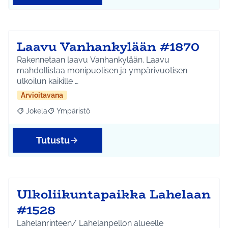
Laavu Vanhankylään #1870
Rakennetaan laavu Vanhankylään. Laavu
mahdollistaa monipuolisen ja ympärivuotisen
ulkoilun kaikille …
Arvioitavana
Jokela
Ympäristö
Rajaa tulokset aihepiirin mukaan: Jokela
Rajaa tulokset teeman mukaan: Ympäristö
Tutustu
Ulkoliikuntapaikka Lahelaan
#1528
Lahelanrinteen/ Lahelanpellon alueelle