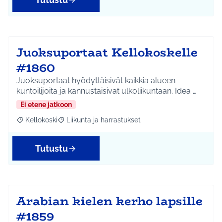
Juoksuportaat Kellokoskelle
#1860
Juoksuportaat hyödyttäisivät kaikkia alueen
kuntoilijoita ja kannustaisivat ulkoliikuntaan. Idea …
Ei etene jatkoon
Kellokoski
Liikunta ja harrastukset
Rajaa tulokset aihepiirin mukaan: Kellokoski
Rajaa tulokset teeman mukaan: Liikunta ja harrast
Tutustu
Arabian kielen kerho lapsille
#1859