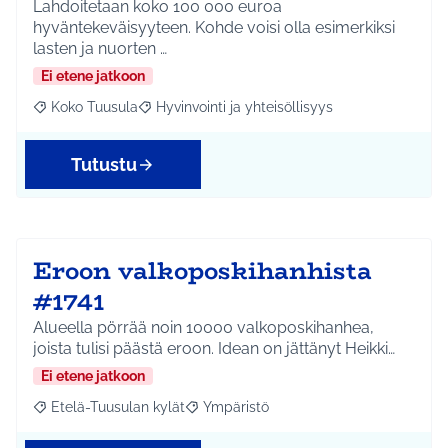
Lahdoitetaan koko 100 000 euroa
hyväntekeväisyyteen. Kohde voisi olla esimerkiksi
lasten ja nuorten …
Ei etene jatkoon
Koko Tuusula
Hyvinvointi ja yhteisöllisyys
Rajaa tulokset aihepiirin mukaan: Koko Tuusula
Rajaa tulokset teeman mukaan: Hyvinvointi ja y
Tutustu
Eroon valkoposkihanhista
#1741
Alueella pörrää noin 10000 valkoposkihanhea,
joista tulisi päästä eroon. Idean on jättänyt Heikki…
Ei etene jatkoon
Etelä-Tuusulan kylät
Ympäristö
Rajaa tulokset aihepiirin mukaan: Etelä-Tuusulan kylät
Rajaa tulokset teeman mukaan: Ympäri