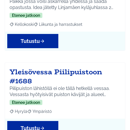
Paikka jossa voisi askarrella yhdessä ja saada
opastusta. Idea jätetty Linjamäen kyläjuhlassa 2…
Etenee jatkoon
Kellokoski
Liikunta ja harrastukset
Rajaa tulokset aihepiirin mukaan: Kellokoski
Rajaa tulokset teeman mukaan: Liikunta ja harrast
Tutustu
Yleisövessa Piilipuistoon
#1688
Piilipuiston lähistöllä ei ole tällä hetkellä vessaa.
Vessasta hyötyisivät puiston kävijät ja alueel…
Etenee jatkoon
Hyrylä
Ympäristö
Rajaa tulokset aihepiirin mukaan: Hyrylä
Rajaa tulokset teeman mukaan: Ympäristö
Tutustu