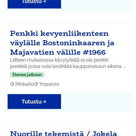
Tutustu
Penkki kevyenliikenteen
väylälle Bostoninkaaren ja
Majavatien välille #1966
Liitteen mukaisessa kävylytiellä ei ole penkin
penkkiä jossa voisi levähtää kauppareissun aikana. …
Etenee jatkoon
Riihikallio
Ympäristö
Rajaa tulokset aihepiirin mukaan: Riihikallio
Rajaa tulokset teeman mukaan: Ympäristö
Tutustu
Nuorille tekemistä / Jokela