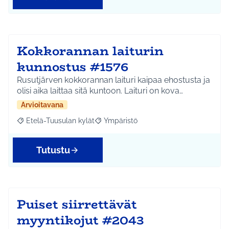
Kokkorannan laiturin
kunnostus #1576
Rusutjärven kokkorannan laituri kaipaa ehostusta ja
olisi aika laittaa sitä kuntoon. Laituri on kova…
Arvioitavana
Etelä-Tuusulan kylät
Ympäristö
Rajaa tulokset aihepiirin mukaan: Etelä-Tuusulan kylät
Rajaa tulokset teeman mukaan: Ympäri
Tutustu
Puiset siirrettävät
myyntikojut #2043