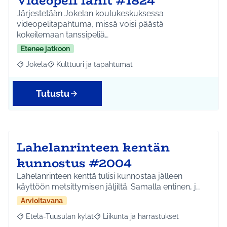
Videopeli lanit #1824
Järjestetään Jokelan koulukeskuksessa
videopelitapahtuma, missä voisi päästä
kokeilemaan tanssipeliä…
Etenee jatkoon
Jokela
Kulttuuri ja tapahtumat
Rajaa tulokset aihepiirin mukaan: Jokela
Rajaa tulokset teeman mukaan: Kulttuuri ja tapahtum
Tutustu
Lahelanrinteen kentän
kunnostus #2004
Lahelanrinteen kenttä tulisi kunnostaa jälleen
käyttöön metsittymisen jäljiltä. Samalla entinen, j…
Arvioitavana
Etelä-Tuusulan kylät
Liikunta ja harrastukset
Rajaa tulokset aihepiirin mukaan: Etelä-Tuusulan kylät
Rajaa tulokset teeman mukaan: Liikunta