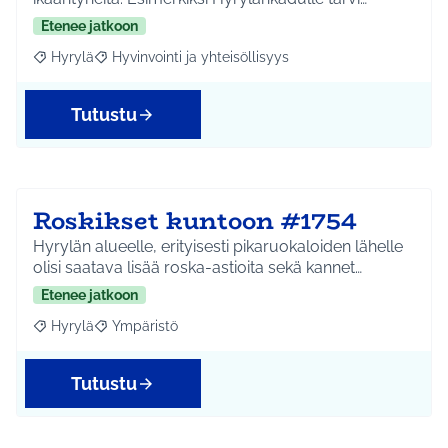
Etenee jatkoon
Hyrylä
Hyvinvointi ja yhteisöllisyys
Rajaa tulokset aihepiirin mukaan: Hyrylä
Rajaa tulokset teeman mukaan: Hyvinvointi ja yhteisöl
Tutustu
Roskikset kuntoon #1754
Hyrylän alueelle, erityisesti pikaruokaloiden lähelle
olisi saatava lisää roska-astioita sekä kannet…
Etenee jatkoon
Hyrylä
Ympäristö
Rajaa tulokset aihepiirin mukaan: Hyrylä
Rajaa tulokset teeman mukaan: Ympäristö
Tutustu