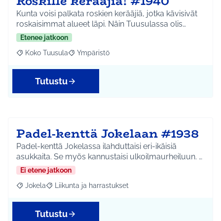
Roskille kerääjiä! #1940
Kunta voisi palkata roskien kerääjiä, jotka kävisivät
roskaisimmat alueet läpi. Näin Tuusulassa olis…
Etenee jatkoon
Koko Tuusula
Ympäristö
Rajaa tulokset aihepiirin mukaan: Koko Tuusula
Rajaa tulokset teeman mukaan: Ympäristö
Tutustu
Padel-kenttä Jokelaan #1938
Padel-kenttä Jokelassa ilahduttaisi eri-ikäisiä
asukkaita. Se myös kannustaisi ulkoilmaurheiluun. …
Ei etene jatkoon
Jokela
Liikunta ja harrastukset
Rajaa tulokset aihepiirin mukaan: Jokela
Rajaa tulokset teeman mukaan: Liikunta ja harrastuks
Tutustu