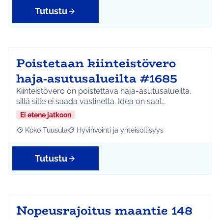
Tutustu
Poistetaan kiinteistövero
haja-asutusalueilta #1685
Kiinteistövero on poistettava haja-asutusalueilta,
sillä sille ei saada vastinetta. Idea on saat…
Ei etene jatkoon
Koko Tuusula
Hyvinvointi ja yhteisöllisyys
Rajaa tulokset aihepiirin mukaan: Koko Tuusula
Rajaa tulokset teeman mukaan: Hyvinvointi ja y
Tutustu
Nopeusrajoitus maantie 148