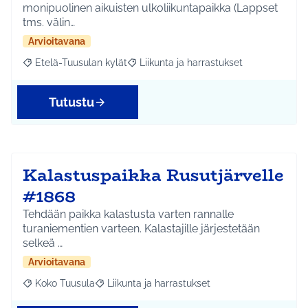
monipuolinen aikuisten ulkoliikuntapaikka (Lappset
tms. välin…
Arvioitavana
Etelä-Tuusulan kylät
Liikunta ja harrastukset
Rajaa tulokset aihepiirin mukaan: Etelä-Tuusulan kylät
Rajaa tulokset teeman mukaan: Liikunta
Tutustu
Kalastuspaikka Rusutjärvelle
#1868
Tehdään paikka kalastusta varten rannalle
turaniementien varteen. Kalastajille järjestetään
selkeä …
Arvioitavana
Koko Tuusula
Liikunta ja harrastukset
Rajaa tulokset aihepiirin mukaan: Koko Tuusula
Rajaa tulokset teeman mukaan: Liikunta ja harr