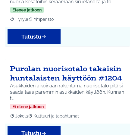
nuoria kesätöihin keräämään siruetanoita ja to…
Etenee jatkoon
Hyrylä
Ympäristö
Rajaa tulokset aihepiirin mukaan: Hyrylä
Rajaa tulokset teeman mukaan: Ympäristö
Tutustu
Purolan nuorisotalo takaisin
kuntalaisten käyttöön #1204
Asukkaiden aikoinaan rakentama nuorisotalo pitäisi
saada taas paremmin asukkaiden käyttöön. Kunnan
t…
Ei etene jatkoon
Jokela
Kulttuuri ja tapahtumat
Rajaa tulokset aihepiirin mukaan: Jokela
Rajaa tulokset teeman mukaan: Kulttuuri ja tapahtum
Tutustu