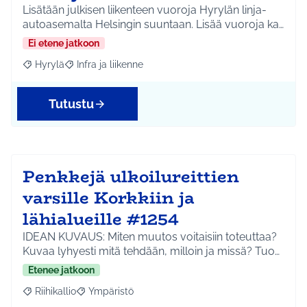
Lisätään julkisen liikenteen vuoroja Hyrylän linja-
autoasemalta Helsingin suuntaan. Lisää vuoroja ka…
Ei etene jatkoon
Hyrylä
Infra ja liikenne
Rajaa tulokset aihepiirin mukaan: Hyrylä
Rajaa tulokset teeman mukaan: Infra ja liikenne
Tutustu
Penkkejä ulkoilureittien
varsille Korkkiin ja
lähialueille #1254
IDEAN KUVAUS: Miten muutos voitaisiin toteuttaa?
Kuvaa lyhyesti mitä tehdään, milloin ja missä? Tuo…
Etenee jatkoon
Riihikallio
Ympäristö
Rajaa tulokset aihepiirin mukaan: Riihikallio
Rajaa tulokset teeman mukaan: Ympäristö