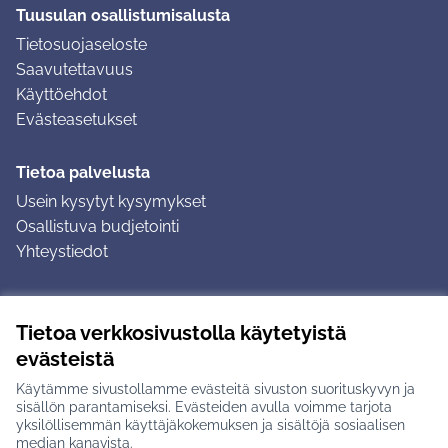
Tuusulan osallistumisalusta
Tietosuojaseloste
Saavutettavuus
Käyttöehdot
Evästeasetukset
Tietoa palvelusta
Usein kysytyt kysymykset
Osallistuva budjetointi
Yhteystiedot
Ohjeet
Tietoa verkkosivustolla käytetyistä
Ohjeet kirjautumiseen
evästeistä
Ohjeet kommentin jättämiseen
Käytämme sivustollamme evästeitä sivuston suorituskyvyn ja
sisällön parantamiseksi. Evästeiden avulla voimme tarjota
yksilöllisemmän käyttäjäkokemuksen ja sisältöjä sosiaalisen
median kanavista.