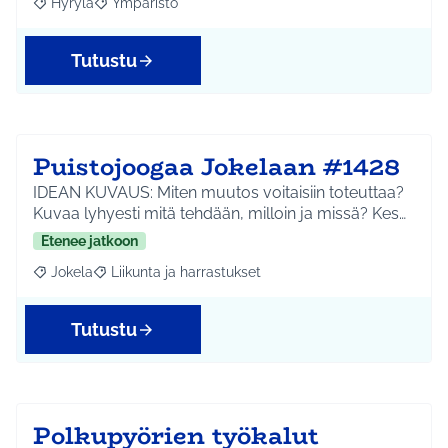
Hyrylä
Ympäristö
Rajaa tulokset aihepiirin mukaan: Hyrylä
Rajaa tulokset teeman mukaan: Ympäristö
Tutustu
Puistojoogaa Jokelaan #1428
IDEAN KUVAUS: Miten muutos voitaisiin toteuttaa?
Kuvaa lyhyesti mitä tehdään, milloin ja missä? Kes…
Etenee jatkoon
Jokela
Liikunta ja harrastukset
Rajaa tulokset aihepiirin mukaan: Jokela
Rajaa tulokset teeman mukaan: Liikunta ja harrastuks
Tutustu
Polkupyörien työkalut