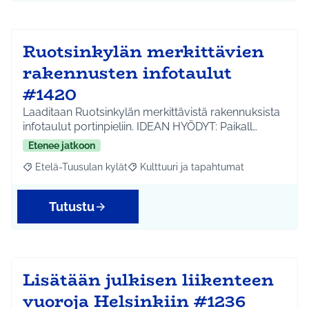
Ruotsinkylän merkittävien
rakennusten infotaulut
#1420
Laaditaan Ruotsinkylän merkittävistä rakennuksista
infotaulut portinpieliin. IDEAN HYÖDYT: Paikall…
Etenee jatkoon
Etelä-Tuusulan kylät
Kulttuuri ja tapahtumat
Rajaa tulokset aihepiirin mukaan: Etelä-Tuusulan kylät
Rajaa tulokset teeman mukaan: Kulttuur
Tutustu
Lisätään julkisen liikenteen
vuoroja Helsinkiin #1236