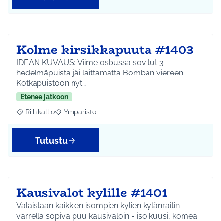
Kolme kirsikkapuuta #1403
IDEAN KUVAUS: Viime osbussa sovitut 3
hedelmäpuista jäi laittamatta Bomban viereen
Kotkapuistoon nyt…
Etenee jatkoon
Riihikallio
Ympäristö
Rajaa tulokset aihepiirin mukaan: Riihikallio
Rajaa tulokset teeman mukaan: Ympäristö
Tutustu
Kausivalot kylille #1401
Valaistaan kaikkien isompien kylien kylänraitin
varrella sopiva puu kausivaloin - iso kuusi, komea