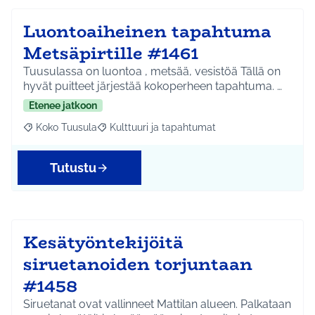
Luontoaiheinen tapahtuma
Metsäpirtille #1461
Tuusulassa on luontoa , metsää, vesistöä Tällä on
hyvät puitteet järjestää kokoperheen tapahtuma. …
Etenee jatkoon
Koko Tuusula
Kulttuuri ja tapahtumat
Rajaa tulokset aihepiirin mukaan: Koko Tuusula
Rajaa tulokset teeman mukaan: Kulttuuri ja ta
Tutustu
Kesätyöntekijöitä
siruetanoiden torjuntaan
#1458
Siruetanat ovat vallinneet Mattilan alueen. Palkataan