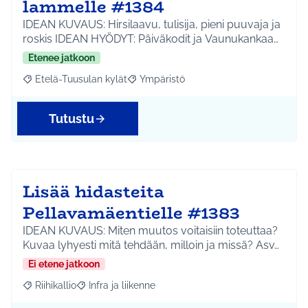
lammelle #1384
IDEAN KUVAUS: Hirsilaavu, tulisija, pieni puuvaja ja
roskis IDEAN HYÖDYT: Päiväkodit ja Vaunukankaa…
Etenee jatkoon
Etelä-Tuusulan kylät
Ympäristö
Rajaa tulokset aihepiirin mukaan: Etelä-Tuusulan kylät
Rajaa tulokset teeman mukaan: Ympäri
Tutustu
Lisää hidasteita
Pellavamäentielle #1383
IDEAN KUVAUS: Miten muutos voitaisiin toteuttaa?
Kuvaa lyhyesti mitä tehdään, milloin ja missä? Asv…
Ei etene jatkoon
Riihikallio
Infra ja liikenne
Rajaa tulokset aihepiirin mukaan: Riihikallio
Rajaa tulokset teeman mukaan: Infra ja liikenne