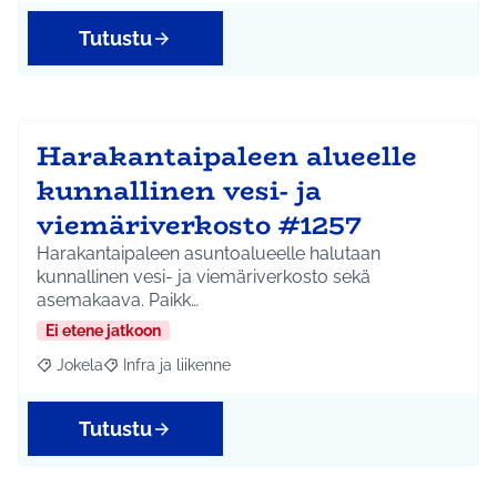
Tutustu
Harakantaipaleen alueelle
kunnallinen vesi- ja
viemäriverkosto #1257
Harakantaipaleen asuntoalueelle halutaan
kunnallinen vesi- ja viemäriverkosto sekä
asemakaava. Paikk…
Ei etene jatkoon
Jokela
Infra ja liikenne
Rajaa tulokset aihepiirin mukaan: Jokela
Rajaa tulokset teeman mukaan: Infra ja liikenne
Tutustu