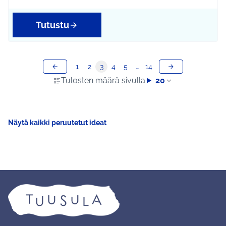
Tutustu
1
2
3
4
5
…
14
Tulosten määrä sivulla:
20
Näytä kaikki peruutetut ideat