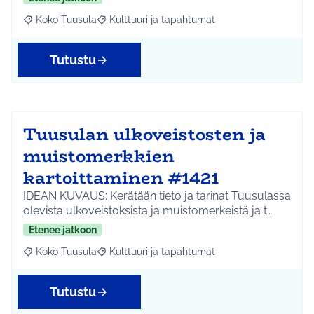
Koko Tuusula
Kulttuuri ja tapahtumat
Rajaa tulokset aihepiirin mukaan: Koko Tuusula
Rajaa tulokset teeman mukaan: Kulttuuri ja ta
Tutustu
Tuusulan ulkoveistosten ja
muistomerkkien
kartoittaminen #1421
IDEAN KUVAUS: Kerätään tieto ja tarinat Tuusulassa
olevista ulkoveistoksista ja muistomerkeistä ja t…
Etenee jatkoon
Koko Tuusula
Kulttuuri ja tapahtumat
Rajaa tulokset aihepiirin mukaan: Koko Tuusula
Rajaa tulokset teeman mukaan: Kulttuuri ja ta
Tutustu