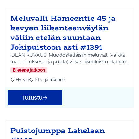
Meluvalli Hämeentie 45 ja
kevyen liikenteenväylän
väliin etelän suuntaan
Jokipuistoon asti #1391
IDEAN KUVAUS: Muodostettaisiin meluvalli (vaikka
maa-aineksesta ja puista) vilkas liikenteisen Hämee…
Ei etene jatkoon
Hyrylä
Infra ja liikenne
Rajaa tulokset aihepiirin mukaan: Hyrylä
Rajaa tulokset teeman mukaan: Infra ja liikenne
Tutustu
Puistojumppa Lahelaan