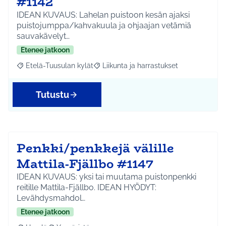
#1142
IDEAN KUVAUS: Lahelan puistoon kesän ajaksi
puistojumppa/kahvakuula ja ohjaajan vetämiä
sauvakävelyt…
Etenee jatkoon
Etelä-Tuusulan kylät
Liikunta ja harrastukset
Rajaa tulokset aihepiirin mukaan: Etelä-Tuusulan kylät
Rajaa tulokset teeman mukaan: Liikunta
Tutustu
Penkki/penkkejä välille
Mattila-Fjällbo #1147
IDEAN KUVAUS: yksi tai muutama puistonpenkki
reitille Mattila-Fjällbo. IDEAN HYÖDYT:
Levähdysmahdol…
Etenee jatkoon