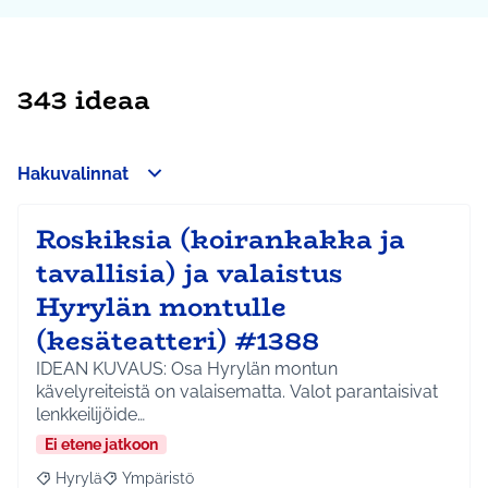
343 ideaa
Hakuvalinnat
Roskiksia (koirankakka ja
tavallisia) ja valaistus
Hyrylän montulle
(kesäteatteri) #1388
IDEAN KUVAUS: Osa Hyrylän montun
kävelyreiteistä on valaisematta. Valot parantaisivat
lenkkeilijöide…
Ei etene jatkoon
Hyrylä
Ympäristö
Rajaa tulokset aihepiirin mukaan: Hyrylä
Rajaa tulokset teeman mukaan: Ympäristö