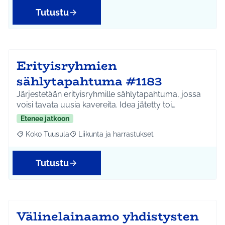
Tutustu
Erityisryhmien
sählytapahtuma #1183
Järjestetään erityisryhmille sählytapahtuma, jossa
voisi tavata uusia kavereita. Idea jätetty toi…
Etenee jatkoon
Koko Tuusula
Liikunta ja harrastukset
Rajaa tulokset aihepiirin mukaan: Koko Tuusula
Rajaa tulokset teeman mukaan: Liikunta ja harr
Tutustu
Välinelainaamo yhdistysten