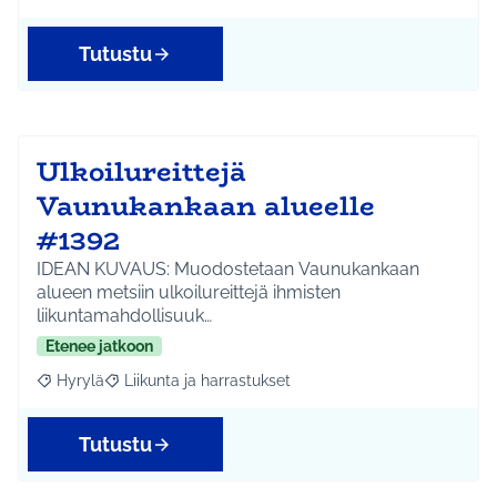
Tutustu
Ulkoilureittejä
Vaunukankaan alueelle
#1392
IDEAN KUVAUS: Muodostetaan Vaunukankaan
alueen metsiin ulkoilureittejä ihmisten
liikuntamahdollisuuk…
Etenee jatkoon
Hyrylä
Liikunta ja harrastukset
Rajaa tulokset aihepiirin mukaan: Hyrylä
Rajaa tulokset teeman mukaan: Liikunta ja harrastuks
Tutustu