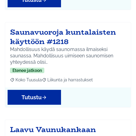
Saunavuoroja kuntalaisten
käyttöön #1218
Mahdollisuus käydä saunomassa ilmaiseksi
saunassa. Mahdollisuus uimiseen saunomisen
yhteydessä olisi…
Etenee jatkoon
Koko Tuusula
Liikunta ja harrastukset
Rajaa tulokset aihepiirin mukaan: Koko Tuusula
Rajaa tulokset teeman mukaan: Liikunta ja harr
Tutustu
Laavu Vaunukankaan