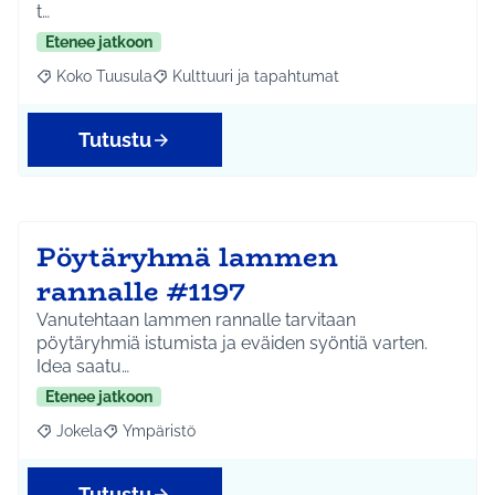
t…
Etenee jatkoon
Koko Tuusula
Kulttuuri ja tapahtumat
Rajaa tulokset aihepiirin mukaan: Koko Tuusula
Rajaa tulokset teeman mukaan: Kulttuuri ja ta
Tutustu
Pöytäryhmä lammen
rannalle #1197
Vanutehtaan lammen rannalle tarvitaan
pöytäryhmiä istumista ja eväiden syöntiä varten.
Idea saatu…
Etenee jatkoon
Jokela
Ympäristö
Rajaa tulokset aihepiirin mukaan: Jokela
Rajaa tulokset teeman mukaan: Ympäristö
Tutustu