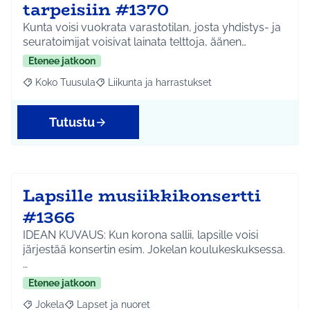
tarpeisiin #1370
Kunta voisi vuokrata varastotilan, josta yhdistys- ja
seuratoimijat voisivat lainata telttoja, äänen…
Etenee jatkoon
Koko Tuusula
Liikunta ja harrastukset
Rajaa tulokset aihepiirin mukaan: Koko Tuusula
Rajaa tulokset teeman mukaan: Liikunta ja harr
Tutustu
Lapsille musiikkikonsertti
#1366
IDEAN KUVAUS: Kun korona sallii, lapsille voisi
järjestää konsertin esim. Jokelan koulukeskuksessa.
…
Etenee jatkoon
Jokela
Lapset ja nuoret
Rajaa tulokset aihepiirin mukaan: Jokela
Rajaa tulokset teeman mukaan: Lapset ja nuoret