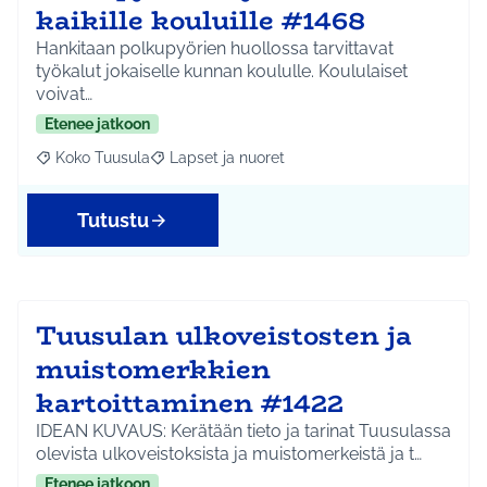
kaikille kouluille #1468
Hankitaan polkupyörien huollossa tarvittavat
työkalut jokaiselle kunnan koululle. Koululaiset
voivat…
Etenee jatkoon
Koko Tuusula
Lapset ja nuoret
Rajaa tulokset aihepiirin mukaan: Koko Tuusula
Rajaa tulokset teeman mukaan: Lapset ja nuor
Tutustu
Tuusulan ulkoveistosten ja
muistomerkkien
kartoittaminen #1422
IDEAN KUVAUS: Kerätään tieto ja tarinat Tuusulassa
olevista ulkoveistoksista ja muistomerkeistä ja t…
Etenee jatkoon