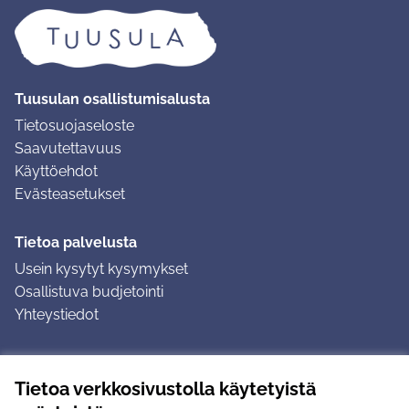
Tuusulan osallistumisalusta
Tietosuojaseloste
Saavutettavuus
Käyttöehdot
Evästeasetukset
Tietoa palvelusta
Usein kysytyt kysymykset
Osallistuva budjetointi
Yhteystiedot
Ohjeet
Tietoa verkkosivustolla käytetyistä
Ohjeet kirjautumiseen