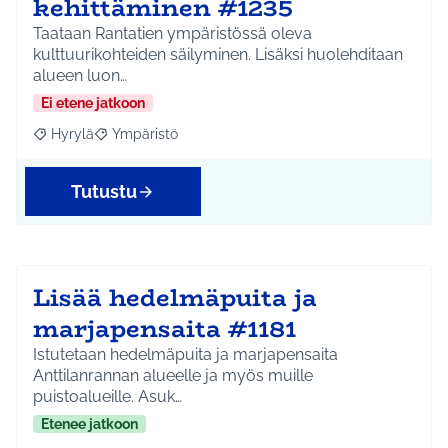
kehittäminen #1235
Taataan Rantatien ympäristössä oleva
kulttuurikohteiden säilyminen. Lisäksi huolehditaan
alueen luon…
Ei etene jatkoon
Hyrylä
Ympäristö
Rajaa tulokset aihepiirin mukaan: Hyrylä
Rajaa tulokset teeman mukaan: Ympäristö
Tutustu
Lisää hedelmäpuita ja
marjapensaita #1181
Istutetaan hedelmäpuita ja marjapensaita
Anttilanrannan alueelle ja myös muille
puistoalueille. Asuk…
Etenee jatkoon