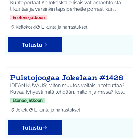
Kuntoportaat Kellokoskelle lisäisivät omaehtoista
liikuntaa ja varsinkin lapsiperheille porrasliikun…
Ei etene jatkoon
Kellokoski
Liikunta ja harrastukset
Rajaa tulokset aihepiirin mukaan: Kellokoski
Rajaa tulokset teeman mukaan: Liikunta ja harrast
Tutustu
Puistojoogaa Jokelaan #1428
IDEAN KUVAUS: Miten muutos voitaisiin toteuttaa?
Kuvaa lyhyesti mitä tehdään, milloin ja missä? Kes…
Etenee jatkoon
Jokela
Liikunta ja harrastukset
Rajaa tulokset aihepiirin mukaan: Jokela
Rajaa tulokset teeman mukaan: Liikunta ja harrastuks
Tutustu