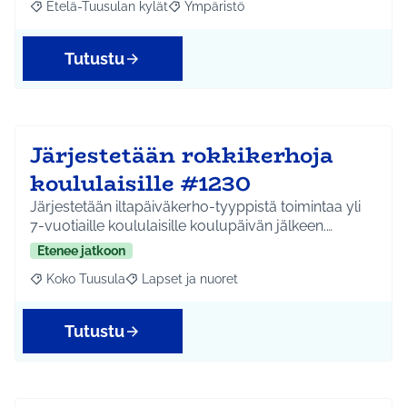
Etelä-Tuusulan kylät
Ympäristö
Rajaa tulokset aihepiirin mukaan: Etelä-Tuusulan kylät
Rajaa tulokset teeman mukaan: Ympäri
Tutustu
Järjestetään rokkikerhoja
koululaisille #1230
Järjestetään iltapäiväkerho-tyyppistä toimintaa yli
7-vuotiaille koululaisille koulupäivän jälkeen.…
Etenee jatkoon
Koko Tuusula
Lapset ja nuoret
Rajaa tulokset aihepiirin mukaan: Koko Tuusula
Rajaa tulokset teeman mukaan: Lapset ja nuor
Tutustu