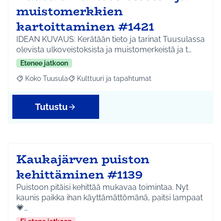
muistomerkkien
kartoittaminen #1421
IDEAN KUVAUS: Kerätään tieto ja tarinat Tuusulassa
olevista ulkoveistoksista ja muistomerkeistä ja t…
Etenee jatkoon
Koko Tuusula
Kulttuuri ja tapahtumat
Rajaa tulokset aihepiirin mukaan: Koko Tuusula
Rajaa tulokset teeman mukaan: Kulttuuri ja ta
Tutustu
Kaukajärven puiston
kehittäminen #1139
Puistoon pitäisi kehittää mukavaa toimintaa. Nyt
kaunis paikka ihan käyttämättömänä, paitsi lampaat
💗…