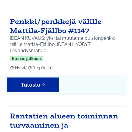
Penkki/penkkejä välille
Mattila-Fjällbo #1147
IDEAN KUVAUS: yksi tai muutama puistonpenkki
reitille Mattila-Fjällbo. IDEAN HYÖDYT:
Levähdysmahdol…
Etenee jatkoon
Hyrylä
Ympäristö
Rajaa tulokset aihepiirin mukaan: Hyrylä
Rajaa tulokset teeman mukaan: Ympäristö
Tutustu
Rantatien alueen toiminnan
turvaaminen ja