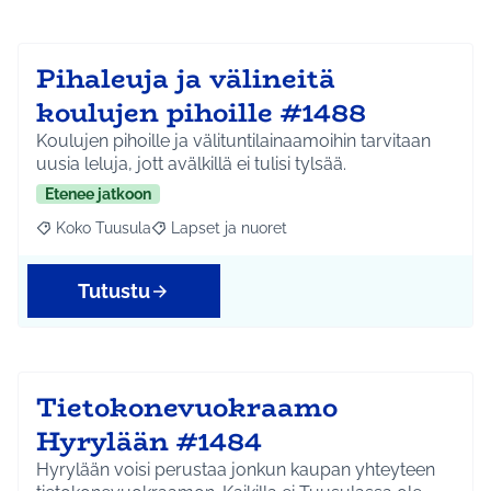
Pihaleuja ja välineitä
koulujen pihoille #1488
Koulujen pihoille ja välituntilainaamoihin tarvitaan
uusia leluja, jott avälkillä ei tulisi tylsää.
Etenee jatkoon
Koko Tuusula
Lapset ja nuoret
Rajaa tulokset aihepiirin mukaan: Koko Tuusula
Rajaa tulokset teeman mukaan: Lapset ja nuor
Tutustu
Tietokonevuokraamo
Hyrylään #1484
Hyrylään voisi perustaa jonkun kaupan yhteyteen