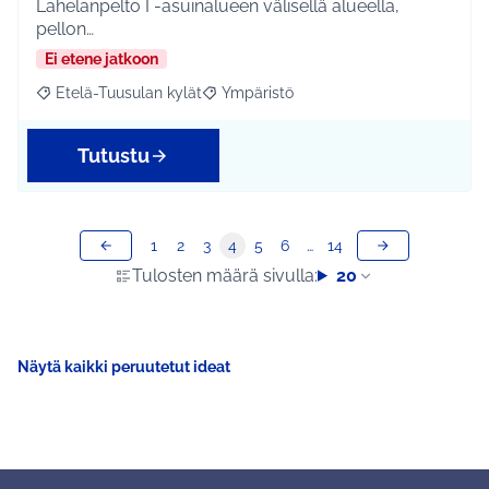
Lahelanpelto I -asuinalueen välisellä alueella,
pellon…
Ei etene jatkoon
Etelä-Tuusulan kylät
Ympäristö
Rajaa tulokset aihepiirin mukaan: Etelä-Tuusulan kylät
Rajaa tulokset teeman mukaan: Ympäri
Tutustu
1
2
3
4
5
6
…
14
Tulosten määrä sivulla:
20
Näytä kaikki peruutetut ideat