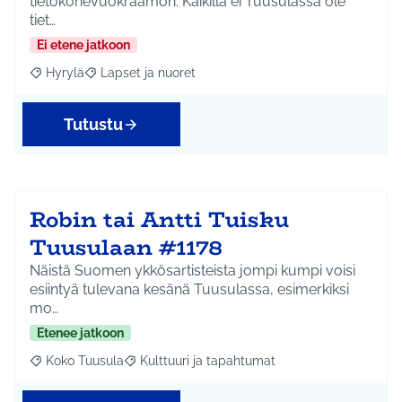
tietokonevuokraamon. Kaikilla ei Tuusulassa ole
tiet…
Ei etene jatkoon
Hyrylä
Lapset ja nuoret
Rajaa tulokset aihepiirin mukaan: Hyrylä
Rajaa tulokset teeman mukaan: Lapset ja nuoret
Tutustu
Robin tai Antti Tuisku
Tuusulaan #1178
Näistä Suomen ykkösartisteista jompi kumpi voisi
esiintyä tulevana kesänä Tuusulassa, esimerkiksi
mo…
Etenee jatkoon
Koko Tuusula
Kulttuuri ja tapahtumat
Rajaa tulokset aihepiirin mukaan: Koko Tuusula
Rajaa tulokset teeman mukaan: Kulttuuri ja ta