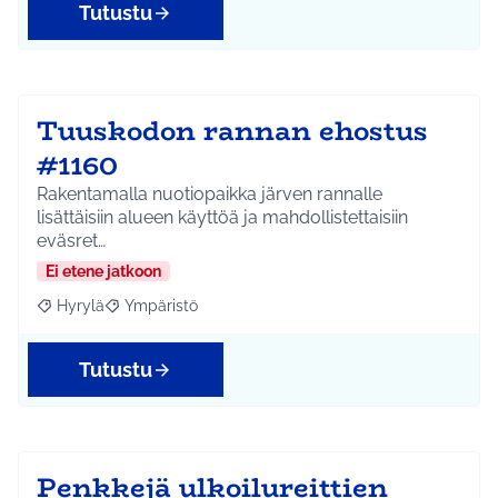
Tutustu
Tuuskodon rannan ehostus
#1160
Rakentamalla nuotiopaikka järven rannalle
lisättäisiin alueen käyttöä ja mahdollistettaisiin
eväsret…
Ei etene jatkoon
Hyrylä
Ympäristö
Rajaa tulokset aihepiirin mukaan: Hyrylä
Rajaa tulokset teeman mukaan: Ympäristö
Tutustu
Penkkejä ulkoilureittien