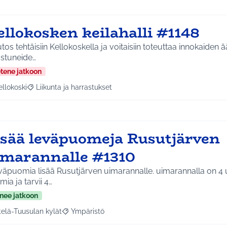
ellokosken keilahalli #1148
os tehtäisiin Kellokoskella ja voitaisiin toteuttaa innokaiden ään
ostuneide…
etene jatkoon
ellokoski
Liikunta ja harrastukset
a tulokset aihepiirin mukaan: Kellokoski
Rajaa tulokset teeman mukaan: Liikunta ja harrastukset
isää leväpuomeja Rusutjärven
imarannalle #1310
väpuomia lisää Rusutjärven uimarannalle. uimarannalla on 4 
ia ja tarvii 4…
nee jatkoon
telä-Tuusulan kylät
Ympäristö
a tulokset aihepiirin mukaan: Etelä-Tuusulan kylät
Rajaa tulokset teeman mukaan: Ympäristö