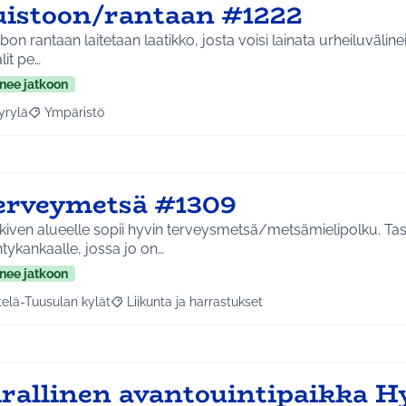
uistoon/rantaan #1222
lbon rantaan laitetaan laatikko, josta voisi lainata urheiluväline
it pe…
nee jatkoon
yrylä
Ympäristö
a tulokset aihepiirin mukaan: Hyrylä
Rajaa tulokset teeman mukaan: Ympäristö
erveymetsä #1309
ikiven alueelle sopii hyvin terveysmetsä/metsämielipolku. Tas
ykankaalle, jossa jo on…
nee jatkoon
telä-Tuusulan kylät
Liikunta ja harrastukset
a tulokset aihepiirin mukaan: Etelä-Tuusulan kylät
Rajaa tulokset teeman mukaan: Liikunta ja harras
irallinen avantouintipaikka H