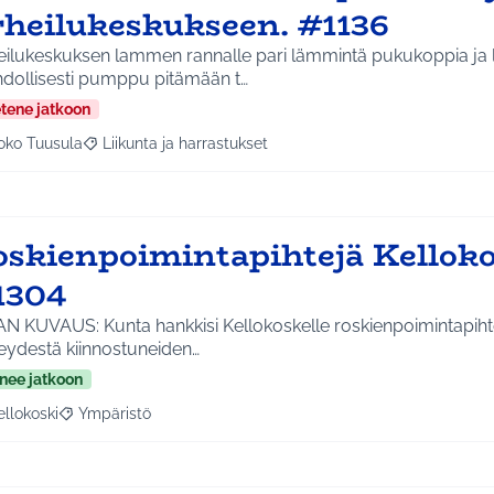
rheilukeskukseen. #1136
eilukeskuksen lammen rannalle pari lämmintä pukukoppia ja
dollisesti pumppu pitämään t…
etene jatkoon
oko Tuusula
Liikunta ja harrastukset
aa tulokset aihepiirin mukaan: Koko Tuusula
Rajaa tulokset teeman mukaan: Liikunta ja harrastukset
oskienpoimintapihtejä Kelloko
1304
AN KUVAUS: Kunta hankkisi Kellokoskelle roskienpoimintapiht
teydestä kiinnostuneiden…
nee jatkoon
ellokoski
Ympäristö
a tulokset aihepiirin mukaan: Kellokoski
Rajaa tulokset teeman mukaan: Ympäristö