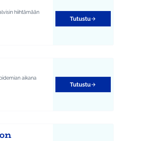
lvisin hiihtämään
Tutustu
epidemian aikana
Tutustu
bon