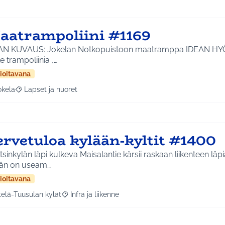
aatrampoliini #1169
 KUVAUS: Jokelan Notkopuistoon maatramppa IDEAN HYÖDYT: Lapsilla joilla
le trampoliinia ,…
ioitavana
okela
Lapset ja nuoret
a tulokset aihepiirin mukaan: Jokela
Rajaa tulokset teeman mukaan: Lapset ja nuoret
ervetuloa kylään-kyltit #1400
sinkylän läpi kulkeva Maisalantie kärsii raskaan liikenteen läp
ään on useam…
ioitavana
telä-Tuusulan kylät
Infra ja liikenne
a tulokset aihepiirin mukaan: Etelä-Tuusulan kylät
Rajaa tulokset teeman mukaan: Infra ja liikenne