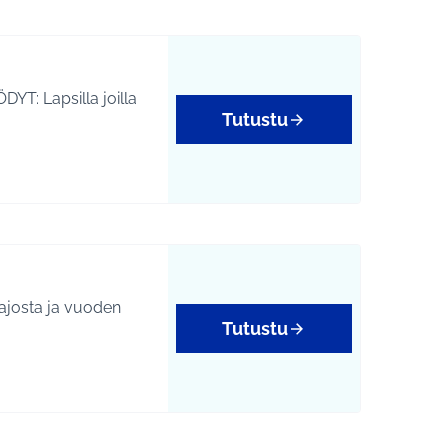
Tutustu
iajosta ja vuoden
Tutustu