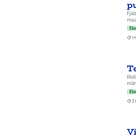
p
Fjäl
maal
Ete
H
Raja
T
Rist
mänt
Ete
E
Raja
V