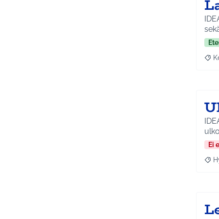
La
IDEA
sekä
Ete
K
Raja
U
IDEA
ulko
Ei 
H
Raja
L