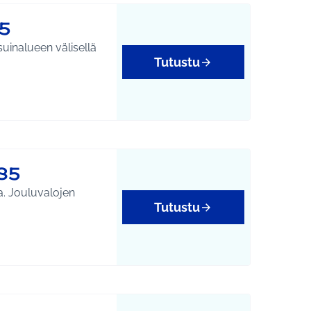
5
uinalueen välisellä
Tutustu
85
a. Jouluvalojen
Tutustu