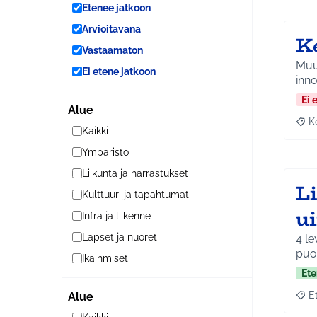
Etenee jatkoon
Arvioitavana
K
Vastaamaton
Muut
Ei etene jatkoon
inn
Ei 
Alue
K
Raja
Kaikki
Ympäristö
Liikunta ja harrastukset
L
Kulttuuri ja tapahtumat
u
Infra ja liikenne
Lapset ja nuoret
4 le
puom
Ikäihmiset
Ete
E
Alue
Raja