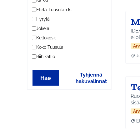
Kaikki
Etelä-Tuusulan kylät
M
Hyrylä
Jokela
IDEAN
ei o
Kellokoski
Arv
Koko Tuusula
J
Riihikallio
Raja
Tyhjennä
Hae
hakuvalinnat
T
Ruot
sis
Arv
E
Raja