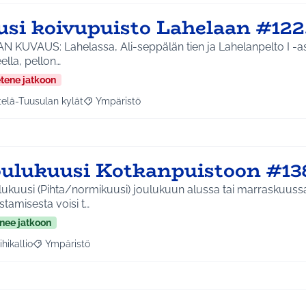
usi koivupuisto Lahelaan #122
N KUVAUS: Lahelassa, Ali-seppälän tien ja Lahelanpelto I -as
ella, pellon…
etene jatkoon
telä-Tuusulan kylät
Ympäristö
a tulokset aihepiirin mukaan: Etelä-Tuusulan kylät
Rajaa tulokset teeman mukaan: Ympäristö
oulukuusi Kotkanpuistoon #13
lukuusi (Pihta/normikuusi) joulukuun alussa tai marraskuuss
stamisesta voisi t…
nee jatkoon
ihikallio
Ympäristö
a tulokset aihepiirin mukaan: Riihikallio
Rajaa tulokset teeman mukaan: Ympäristö