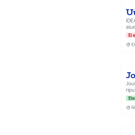
U
IDEA
alue
Ei 
E
Raja
J
Jou
ripu
Ete
Ri
Raja