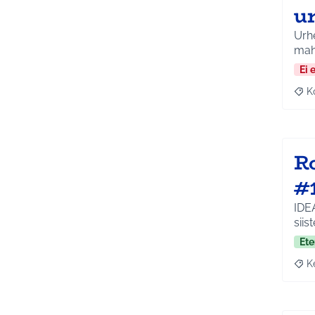
u
Urh
mah
Ei 
K
Raj
R
#
IDE
siis
Ete
K
Raja