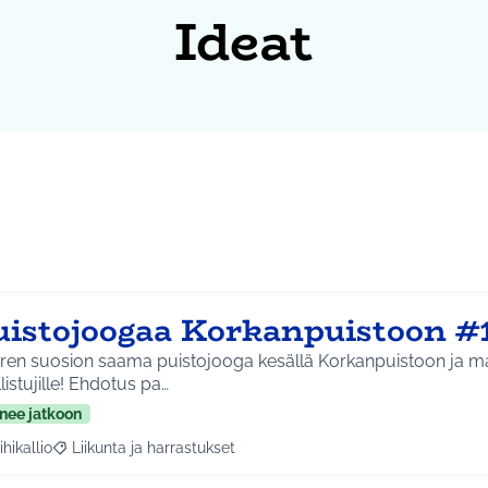
Ideat
uistojoogaa Korkanpuistoon #
ren suosion saama puistojooga kesällä Korkanpuistoon ja m
listujille! Ehdotus pa…
nee jatkoon
ihikallio
Liikunta ja harrastukset
a tulokset aihepiirin mukaan: Riihikallio
Rajaa tulokset teeman mukaan: Liikunta ja harrastukset