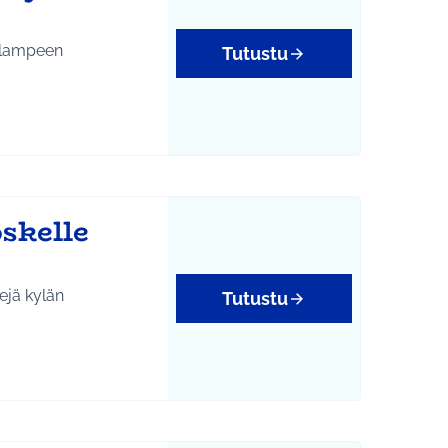
 lampeen
Tutustu
skelle
ejä kylän
Tutustu