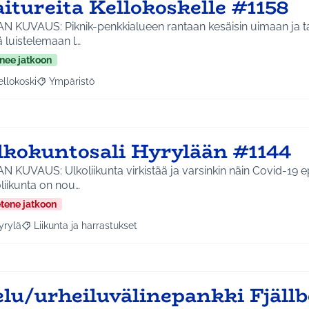
itureita Kellokoskelle #1158
N KUVAUS: Piknik-penkkialueen rantaan kesäisin uimaan ja ta
 luistelemaan l…
nee jatkoon
ellokoski
Ympäristö
a tulokset aihepiirin mukaan: Kellokoski
Rajaa tulokset teeman mukaan: Ympäristö
lkokuntosali Hyrylään #1144
N KUVAUS: Ulkoliikunta virkistää ja varsinkin näin Covid-19 
liikunta on nou…
etene jatkoon
yrylä
Liikunta ja harrastukset
a tulokset aihepiirin mukaan: Hyrylä
Rajaa tulokset teeman mukaan: Liikunta ja harrastukset
elu/urheiluvälinepankki Fjäll