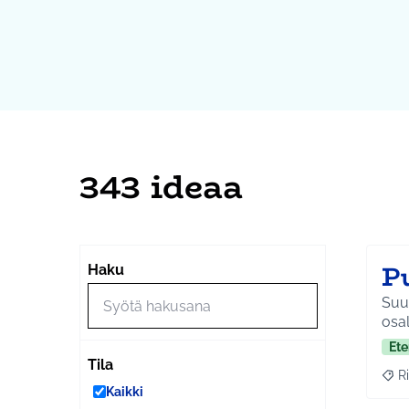
343 ideaa
P
Haku
Suu
osal
Ete
Tila
Ri
Raja
Kaikki