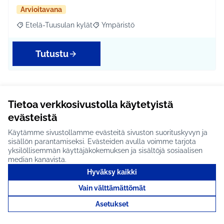
Arvioitavana
Etelä-Tuusulan kylät
Ympäristö
Rajaa tulokset aihepiirin mukaan: Etelä-Tuusulan kylät
Rajaa tulokset teeman mukaan: Ympäri
Tutustu
Valoteos Jokelan lukion
Tietoa verkkosivustolla käytetyistä
evästeistä
puoleiselle lammelle #1463
Käytämme sivustollamme evästeitä sivuston suorituskyvyn ja
IDEAN KUVAUS: Jokelan lukion vieressä olevalle
sisällön parantamiseksi. Evästeiden avulla voimme tarjota
lammelle voitaisiin toteuttaa Jokelalle
yksilöllisemmän käyttäjäkokemuksen ja sisältöjä sosiaalisen
tunnuksenomai…
median kanavista.
Arvioitavana
Hyväksy kaikki
Jokela
Kulttuuri ja tapahtumat
Vain välttämättömät
Rajaa tulokset aihepiirin mukaan: Jokela
Rajaa tulokset teeman mukaan: Kulttuuri ja tapahtum
Asetukset
Tutustu