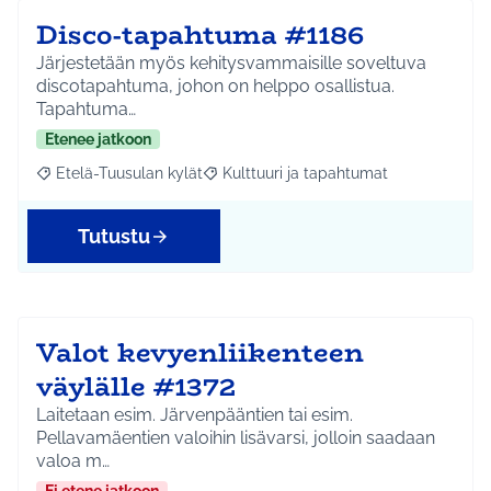
Disco-tapahtuma #1186
Järjestetään myös kehitysvammaisille soveltuva
discotapahtuma, johon on helppo osallistua.
Tapahtuma…
Etenee jatkoon
Etelä-Tuusulan kylät
Kulttuuri ja tapahtumat
Rajaa tulokset aihepiirin mukaan: Etelä-Tuusulan kylät
Rajaa tulokset teeman mukaan: Kulttuur
Tutustu
Valot kevyenliikenteen
väylälle #1372
Laitetaan esim. Järvenpääntien tai esim.
Pellavamäentien valoihin lisävarsi, jolloin saadaan
valoa m…