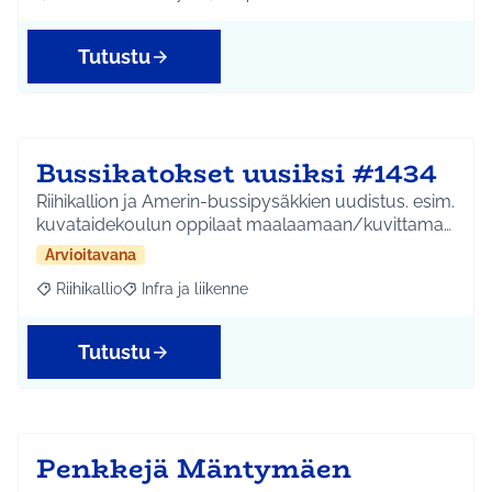
Rajaa tulokset aihepiirin mukaan: Etelä-Tuusulan kylät
Rajaa tulokset teeman mukaan: Ympäri
Tutustu
Bussikatokset uusiksi #1434
Riihikallion ja Amerin-bussipysäkkien uudistus. esim.
kuvataidekoulun oppilaat maalaamaan/kuvittama…
Arvioitavana
Riihikallio
Infra ja liikenne
Rajaa tulokset aihepiirin mukaan: Riihikallio
Rajaa tulokset teeman mukaan: Infra ja liikenne
Tutustu
Penkkejä Mäntymäen