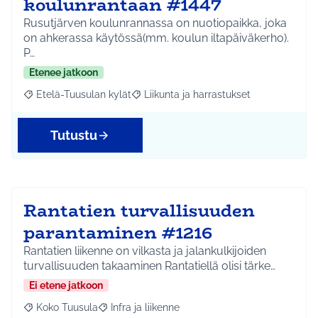
koulunrantaan #1447
Rusutjärven koulunrannassa on nuotiopaikka, joka
on ahkerassa käytössä(mm. koulun iltapäiväkerho).
P…
Etenee jatkoon
Etelä-Tuusulan kylät
Liikunta ja harrastukset
Rajaa tulokset aihepiirin mukaan: Etelä-Tuusulan kylät
Rajaa tulokset teeman mukaan: Liikunta
Tutustu
Rantatien turvallisuuden
parantaminen #1216
Rantatien liikenne on vilkasta ja jalankulkijoiden
turvallisuuden takaaminen Rantatiellä olisi tärke…
Ei etene jatkoon
Koko Tuusula
Infra ja liikenne
Rajaa tulokset aihepiirin mukaan: Koko Tuusula
Rajaa tulokset teeman mukaan: Infra ja liikenne