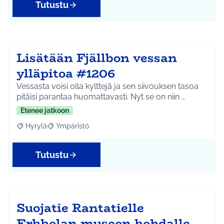
Tutustu
Lisätään Fjällbon vessan
ylläpitoa #1206
Vessasta voisi olla kylttejä ja sen siivouksen tasoa
pitäisi parantaa huomattavasti. Nyt se on niin …
Etenee jatkoon
Hyrylä
Ympäristö
Rajaa tulokset aihepiirin mukaan: Hyrylä
Rajaa tulokset teeman mukaan: Ympäristö
Tutustu
Suojatie Rantatielle
Erkkolan museon kohdalle.