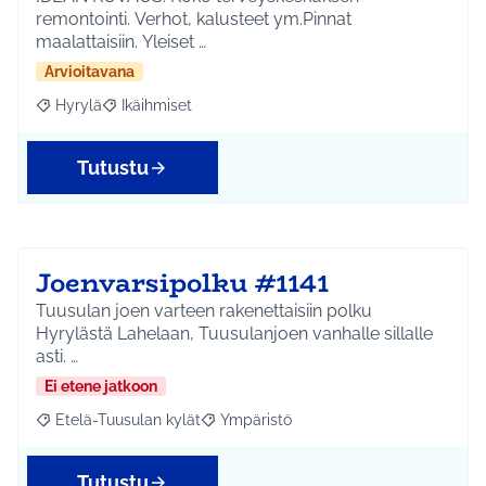
remontointi. Verhot, kalusteet ym.Pinnat
maalattaisiin. Yleiset …
Arvioitavana
Hyrylä
Ikäihmiset
Rajaa tulokset aihepiirin mukaan: Hyrylä
Rajaa tulokset teeman mukaan: Ikäihmiset
Tutustu
Joenvarsipolku #1141
Tuusulan joen varteen rakenettaisiin polku
Hyrylästä Lahelaan, Tuusulanjoen vanhalle sillalle
asti. …
Ei etene jatkoon
Etelä-Tuusulan kylät
Ympäristö
Rajaa tulokset aihepiirin mukaan: Etelä-Tuusulan kylät
Rajaa tulokset teeman mukaan: Ympäri
Tutustu