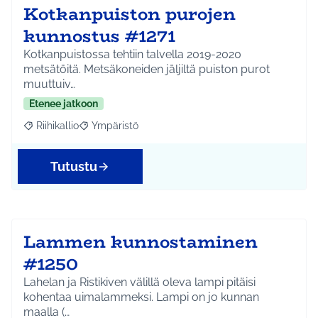
Kotkanpuiston purojen
kunnostus #1271
Kotkanpuistossa tehtiin talvella 2019-2020
metsätöitä. Metsäkoneiden jäljiltä puiston purot
muuttuiv…
Etenee jatkoon
Riihikallio
Ympäristö
Rajaa tulokset aihepiirin mukaan: Riihikallio
Rajaa tulokset teeman mukaan: Ympäristö
Tutustu
Lammen kunnostaminen
#1250
Lahelan ja Ristikiven välillä oleva lampi pitäisi
kohentaa uimalammeksi. Lampi on jo kunnan
maalla (…