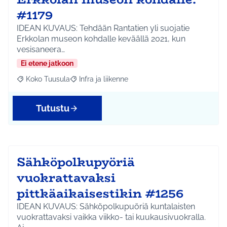
#1179
IDEAN KUVAUS: Tehdään Rantatien yli suojatie
Erkkolan museon kohdalle keväällä 2021, kun
vesisaneera…
Ei etene jatkoon
Koko Tuusula
Infra ja liikenne
Rajaa tulokset aihepiirin mukaan: Koko Tuusula
Rajaa tulokset teeman mukaan: Infra ja liikenne
Tutustu
Sähköpolkupyöriä
vuokrattavaksi
pittkäaikaisestikin #1256
IDEAN KUVAUS: Sähköpolkupuöriä kuntalaisten
vuokrattavaksi vaikka viikko- tai kuukausivuokralla.