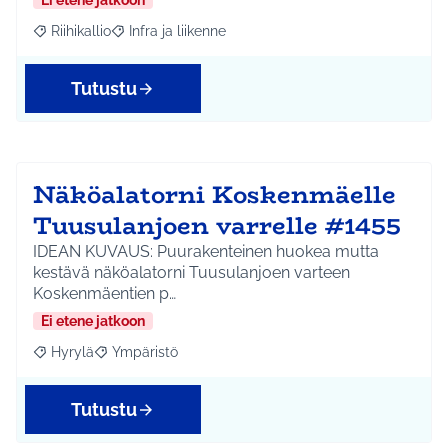
Ei etene jatkoon
Riihikallio
Infra ja liikenne
Rajaa tulokset aihepiirin mukaan: Riihikallio
Rajaa tulokset teeman mukaan: Infra ja liikenne
Tutustu
Näköalatorni Koskenmäelle
Tuusulanjoen varrelle #1455
IDEAN KUVAUS: Puurakenteinen huokea mutta
kestävä näköalatorni Tuusulanjoen varteen
Koskenmäentien p…
Ei etene jatkoon
Hyrylä
Ympäristö
Rajaa tulokset aihepiirin mukaan: Hyrylä
Rajaa tulokset teeman mukaan: Ympäristö
Tutustu