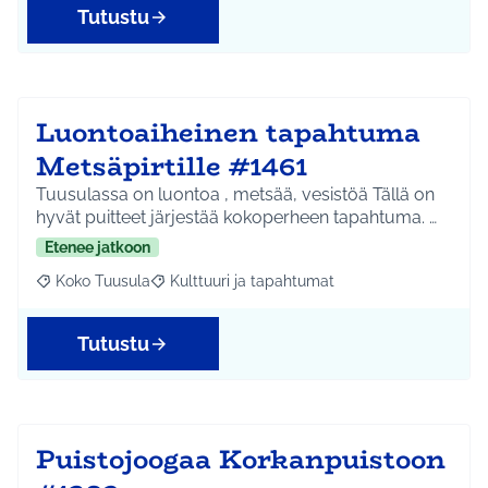
Tutustu
Luontoaiheinen tapahtuma
Metsäpirtille #1461
Tuusulassa on luontoa , metsää, vesistöä Tällä on
hyvät puitteet järjestää kokoperheen tapahtuma. …
Etenee jatkoon
Koko Tuusula
Kulttuuri ja tapahtumat
Rajaa tulokset aihepiirin mukaan: Koko Tuusula
Rajaa tulokset teeman mukaan: Kulttuuri ja ta
Tutustu
Puistojoogaa Korkanpuistoon