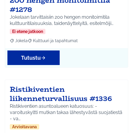
200 hengen monitoimitila
#1278
Jokelaan tarvittaisiin 200 hengen monitoimitila
kulttuuritilaisuuksia, taidenäyttelyitä, esitelmöiji…
Ei etene jatkoon
Jokela
Kulttuuri ja tapahtumat
Rajaa tulokset aihepiirin mukaan: Jokela
Rajaa tulokset teeman mukaan: Kulttuuri ja tapahtum
Tutustu
Ristikiventien
liikenneturvallisuus #1336
Ristikiventien asuntoalueen katuosuus: -
varoituskyltti mutkan takaa lähestyvästä suojatiestä
- va…
Arvioitavana