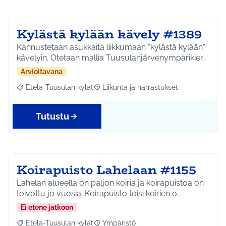
Kylästä kylään kävely #1389
Kannustetaan asukkaita liikkumaan "kylästä kylään"
kävelyin. Otetaan mallia Tuusulanjärvenympärikier…
Arvioitavana
Etelä-Tuusulan kylät
Liikunta ja harrastukset
Rajaa tulokset aihepiirin mukaan: Etelä-Tuusulan kylät
Rajaa tulokset teeman mukaan: Liikunta
Tutustu
Koirapuisto Lahelaan #1155
Lahelan alueella on paljon koiria ja koirapuistoa on
toivottu jo vuosia. Koirapuisto toisi koirien o…
Ei etene jatkoon
Etelä-Tuusulan kylät
Ympäristö