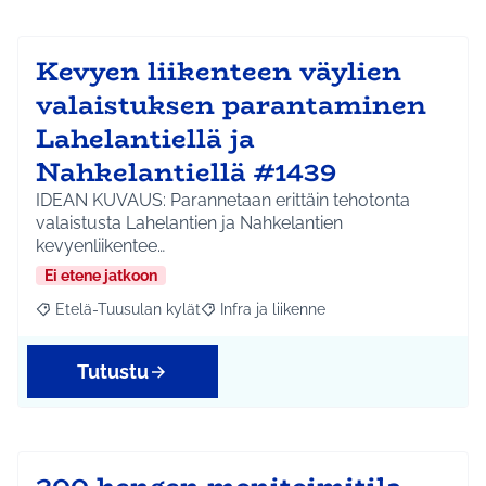
Kevyen liikenteen väylien
valaistuksen parantaminen
Lahelantiellä ja
Nahkelantiellä #1439
IDEAN KUVAUS: Parannetaan erittäin tehotonta
valaistusta Lahelantien ja Nahkelantien
kevyenliikentee…
Ei etene jatkoon
Etelä-Tuusulan kylät
Infra ja liikenne
Rajaa tulokset aihepiirin mukaan: Etelä-Tuusulan kylät
Rajaa tulokset teeman mukaan: Infra ja 
Tutustu