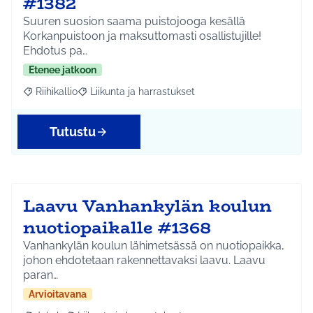
#1382
Suuren suosion saama puistojooga kesällä
Korkanpuistoon ja maksuttomasti osallistujille!
Ehdotus pa…
Etenee jatkoon
Riihikallio
Liikunta ja harrastukset
Rajaa tulokset aihepiirin mukaan: Riihikallio
Rajaa tulokset teeman mukaan: Liikunta ja harrastu
Tutustu
Laavu Vanhankylän koulun
nuotiopaikalle #1368
Vanhankylän koulun lähimetsässä on nuotiopaikka,
johon ehdotetaan rakennettavaksi laavu. Laavu
paran…
Arvioitavana