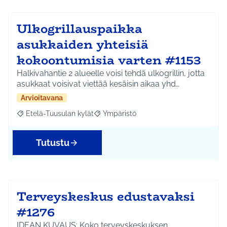
Ulkogrillauspaikka
asukkaiden yhteisiä
kokoontumisia varten #1153
Halkivahantie 2 alueelle voisi tehdä ulkogrillin, jotta
asukkaat voisivat viettää kesäisin aikaa yhd…
Arvioitavana
Etelä-Tuusulan kylät
Ympäristö
Rajaa tulokset aihepiirin mukaan: Etelä-Tuusulan kylät
Rajaa tulokset teeman mukaan: Ympäri
Tutustu
Terveyskeskus edustavaksi
#1276
IDEAN KUVAUS: Koko terveyskeskuksen