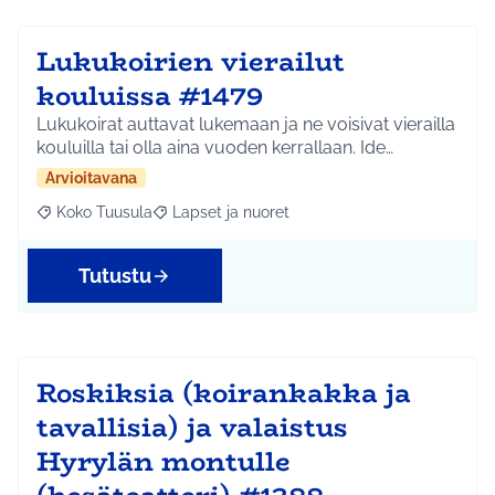
Lukukoirien vierailut
kouluissa #1479
Lukukoirat auttavat lukemaan ja ne voisivat vierailla
kouluilla tai olla aina vuoden kerrallaan. Ide…
Arvioitavana
Koko Tuusula
Lapset ja nuoret
Rajaa tulokset aihepiirin mukaan: Koko Tuusula
Rajaa tulokset teeman mukaan: Lapset ja nuor
Tutustu
Roskiksia (koirankakka ja
tavallisia) ja valaistus
Hyrylän montulle