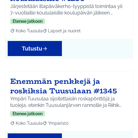
Järjestetään iltapäiväkerho-tyyppistä toimintaa yli
7-vuotiaille koululaisille koulupäivän jälkeen.…
Etenee jatkoon
Koko Tuusula
Lapset ja nuoret
Rajaa tulokset aihepiirin mukaan: Koko Tuusula
Rajaa tulokset teeman mukaan: Lapset ja nuor
Tutustu
Enemmän penkkejä ja
roskiksia Tuusulaan #1345
Ympäri Tuusulaa sijoitettaisiin roskapönttöjä ja
tuoleja, etenkin Tuusulanjärven rannoille ja Riihik…
Etenee jatkoon
Koko Tuusula
Ympäristö
Rajaa tulokset aihepiirin mukaan: Koko Tuusula
Rajaa tulokset teeman mukaan: Ympäristö