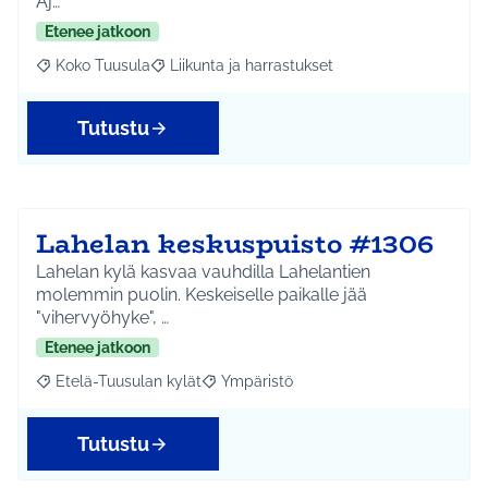
Aj…
Etenee jatkoon
Koko Tuusula
Liikunta ja harrastukset
Rajaa tulokset aihepiirin mukaan: Koko Tuusula
Rajaa tulokset teeman mukaan: Liikunta ja harr
Tutustu
Lahelan keskuspuisto #1306
Lahelan kylä kasvaa vauhdilla Lahelantien
molemmin puolin. Keskeiselle paikalle jää
"vihervyöhyke", …
Etenee jatkoon
Etelä-Tuusulan kylät
Ympäristö
Rajaa tulokset aihepiirin mukaan: Etelä-Tuusulan kylät
Rajaa tulokset teeman mukaan: Ympäri
Tutustu