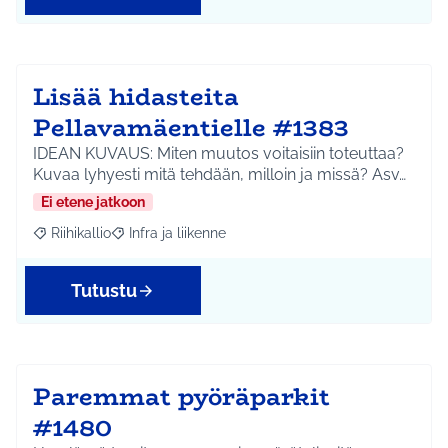
Lisää hidasteita
Pellavamäentielle #1383
IDEAN KUVAUS: Miten muutos voitaisiin toteuttaa?
Kuvaa lyhyesti mitä tehdään, milloin ja missä? Asv…
Ei etene jatkoon
Riihikallio
Infra ja liikenne
Rajaa tulokset aihepiirin mukaan: Riihikallio
Rajaa tulokset teeman mukaan: Infra ja liikenne
Tutustu
Paremmat pyöräparkit
#1480