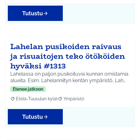
Tutustu
Lahelan pusikoiden raivaus
ja risuaitojen teko ötököiden
hyväksi #1313
Lahelassa on paljon pusikoituvia kunnan omistamia
alueita. Esim. Lahelanniityn kentän ympäristö, Lah…
Etenee jatkoon
Etelä-Tuusulan kylät
Ympäristö
Rajaa tulokset aihepiirin mukaan: Etelä-Tuusulan kylät
Rajaa tulokset teeman mukaan: Ympäri
Tutustu