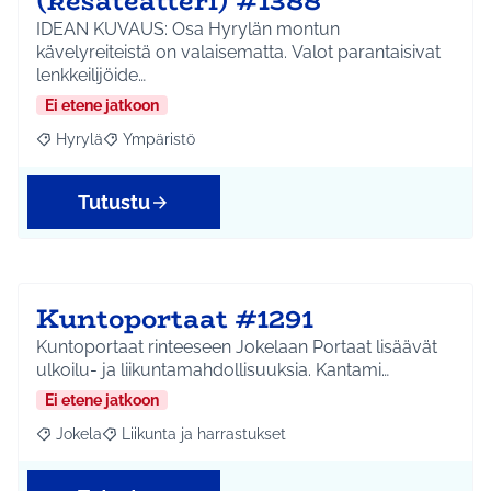
(kesäteatteri) #1388
IDEAN KUVAUS: Osa Hyrylän montun
kävelyreiteistä on valaisematta. Valot parantaisivat
lenkkeilijöide…
Ei etene jatkoon
Hyrylä
Ympäristö
Rajaa tulokset aihepiirin mukaan: Hyrylä
Rajaa tulokset teeman mukaan: Ympäristö
Tutustu
Kuntoportaat #1291
Kuntoportaat rinteeseen Jokelaan Portaat lisäävät
ulkoilu- ja liikuntamahdollisuuksia. Kantami…
Ei etene jatkoon
Jokela
Liikunta ja harrastukset
Rajaa tulokset aihepiirin mukaan: Jokela
Rajaa tulokset teeman mukaan: Liikunta ja harrastuks