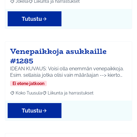
Jokela
Liikunta ja harrastukset
Rajaa tulokset aihepiirin mukaan: Jokela
Rajaa tulokset teeman mukaan: Liikunta ja harrastuks
Tutustu
Venepaikkoja asukkaille
#1285
IDEAN KUVAUS: Voisi olla enemmän venepaikkoja.
Esim. sellaisia jotka olisi vain määräajan --> kierto…
Ei etene jatkoon
Koko Tuusula
Liikunta ja harrastukset
Rajaa tulokset aihepiirin mukaan: Koko Tuusula
Rajaa tulokset teeman mukaan: Liikunta ja harr
Tutustu