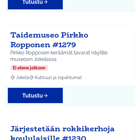
Tutustu
Taidemuseo Pirkko
Ropponen #1279
Pirkko Ropposen keräämät tavarat näytille
museoon Jokelassa
Ei etene jatkoon
Jokela
Kulttuuri ja tapahtumat
Rajaa tulokset aihepiirin mukaan: Jokela
Rajaa tulokset teeman mukaan: Kulttuuri ja tapahtum
Tutustu
Järjestetään rokkikerhoja
koululaisille #1230