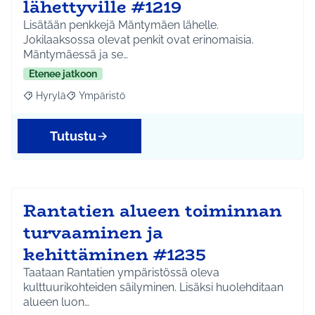
lähettyville #1219
Lisätään penkkejä Mäntymäen lähelle.
Jokilaaksossa olevat penkit ovat erinomaisia.
Mäntymäessä ja se…
Etenee jatkoon
Hyrylä
Ympäristö
Rajaa tulokset aihepiirin mukaan: Hyrylä
Rajaa tulokset teeman mukaan: Ympäristö
Tutustu
Rantatien alueen toiminnan
turvaaminen ja
kehittäminen #1235
Taataan Rantatien ympäristössä oleva
kulttuurikohteiden säilyminen. Lisäksi huolehditaan
alueen luon…