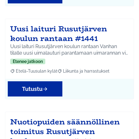
Uusi laituri Rusutjärven
koulun rantaan #1441
Uusi laituri Rusutjärven koulun rantaan Vanhan
tilalle uusi uimalauturi parantamaan uimarannan vi…
Etenee jatkoon
Etelä-Tuusulan kylät
Liikunta ja harrastukset
Rajaa tulokset aihepiirin mukaan: Etelä-Tuusulan kylät
Rajaa tulokset teeman mukaan: Liikunta
Tutustu
Nuotiopuiden säännöllinen
toimitus Rusutjärven