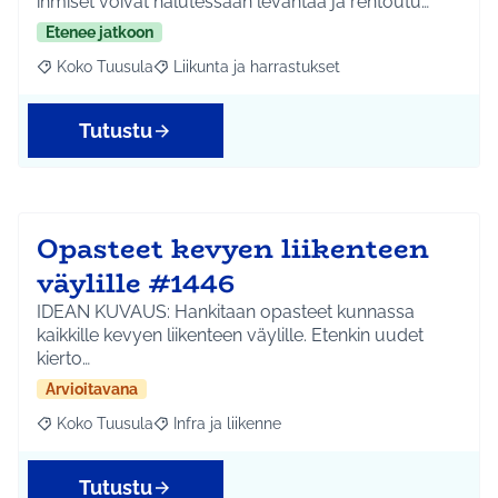
ihmiset voivat halutessaan levähtää ja rentoutu…
Etenee jatkoon
Koko Tuusula
Liikunta ja harrastukset
Rajaa tulokset aihepiirin mukaan: Koko Tuusula
Rajaa tulokset teeman mukaan: Liikunta ja harr
Tutustu
Opasteet kevyen liikenteen
väylille #1446
IDEAN KUVAUS: Hankitaan opasteet kunnassa
kaikkille kevyen liikenteen väylille. Etenkin uudet
kierto…
Arvioitavana
Koko Tuusula
Infra ja liikenne
Rajaa tulokset aihepiirin mukaan: Koko Tuusula
Rajaa tulokset teeman mukaan: Infra ja liikenne
Tutustu