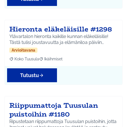
Hieronta eläkeläisille #1298
Ylävartalon hieronta kaikille kunnan eläkeläisille!
Tästä tulisi joustavuutta ja elämäniloa päiviin…
Arvioitavana
Koko Tuusula
Ikäihmiset
Rajaa tulokset aihepiirin mukaan: Koko Tuusula
Rajaa tulokset teeman mukaan: Ikäihmiset
Tutustu
Riippumattoja Tuusulan
puistoihin #1180
Ripustetaan riippumattoja Tuusulan puistoihin, jotta