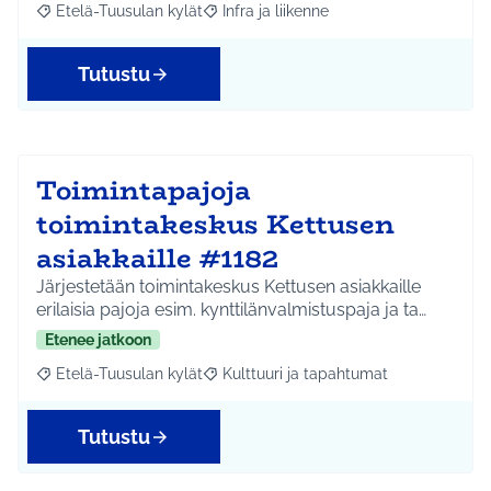
Etelä-Tuusulan kylät
Infra ja liikenne
Rajaa tulokset aihepiirin mukaan: Etelä-Tuusulan kylät
Rajaa tulokset teeman mukaan: Infra ja 
Tutustu
Toimintapajoja
toimintakeskus Kettusen
asiakkaille #1182
Järjestetään toimintakeskus Kettusen asiakkaille
erilaisia pajoja esim. kynttilänvalmistuspaja ja ta…
Etenee jatkoon
Etelä-Tuusulan kylät
Kulttuuri ja tapahtumat
Rajaa tulokset aihepiirin mukaan: Etelä-Tuusulan kylät
Rajaa tulokset teeman mukaan: Kulttuur
Tutustu