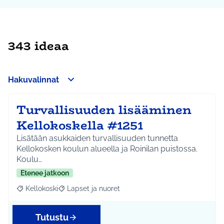
343 ideaa
Hakuvalinnat
Turvallisuuden lisääminen
Kellokoskella #1251
Lisätään asukkaiden turvallisuuden tunnetta
Kellokosken koulun alueella ja Roinilan puistossa.
Koulu…
Etenee jatkoon
Kellokoski
Lapset ja nuoret
Rajaa tulokset aihepiirin mukaan: Kellokoski
Rajaa tulokset teeman mukaan: Lapset ja nuoret
Tutustu