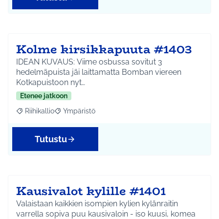
Kolme kirsikkapuuta #1403
IDEAN KUVAUS: Viime osbussa sovitut 3
hedelmäpuista jäi laittamatta Bomban viereen
Kotkapuistoon nyt…
Etenee jatkoon
Riihikallio
Ympäristö
Rajaa tulokset aihepiirin mukaan: Riihikallio
Rajaa tulokset teeman mukaan: Ympäristö
Tutustu
Kausivalot kylille #1401
Valaistaan kaikkien isompien kylien kylänraitin
varrella sopiva puu kausivaloin - iso kuusi, komea