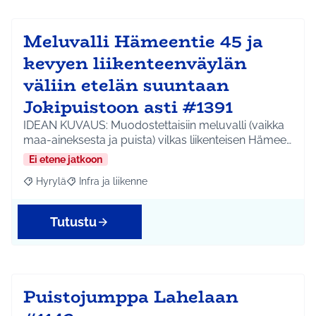
Meluvalli Hämeentie 45 ja
kevyen liikenteenväylän
väliin etelän suuntaan
Jokipuistoon asti #1391
IDEAN KUVAUS: Muodostettaisiin meluvalli (vaikka
maa-aineksesta ja puista) vilkas liikenteisen Hämee…
Ei etene jatkoon
Hyrylä
Infra ja liikenne
Rajaa tulokset aihepiirin mukaan: Hyrylä
Rajaa tulokset teeman mukaan: Infra ja liikenne
Tutustu
Puistojumppa Lahelaan