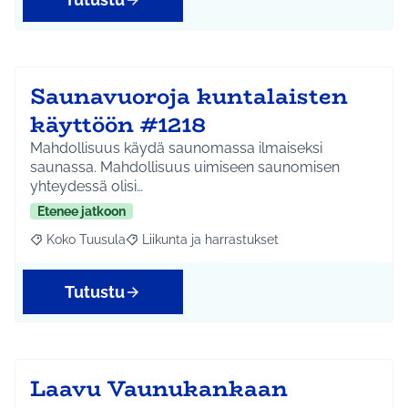
Saunavuoroja kuntalaisten
käyttöön #1218
Mahdollisuus käydä saunomassa ilmaiseksi
saunassa. Mahdollisuus uimiseen saunomisen
yhteydessä olisi…
Etenee jatkoon
Koko Tuusula
Liikunta ja harrastukset
Rajaa tulokset aihepiirin mukaan: Koko Tuusula
Rajaa tulokset teeman mukaan: Liikunta ja harr
Tutustu
Laavu Vaunukankaan