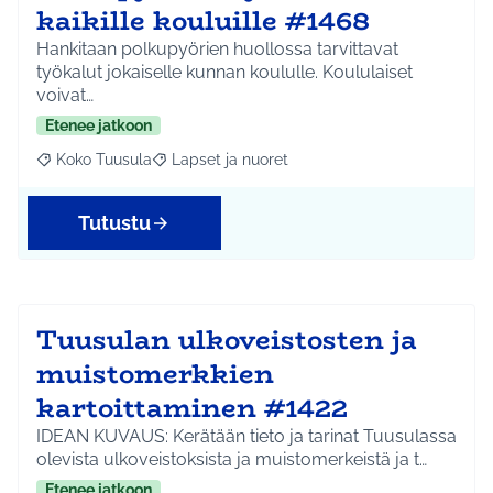
kaikille kouluille #1468
Hankitaan polkupyörien huollossa tarvittavat
työkalut jokaiselle kunnan koululle. Koululaiset
voivat…
Etenee jatkoon
Koko Tuusula
Lapset ja nuoret
Rajaa tulokset aihepiirin mukaan: Koko Tuusula
Rajaa tulokset teeman mukaan: Lapset ja nuor
Tutustu
Tuusulan ulkoveistosten ja
muistomerkkien
kartoittaminen #1422
IDEAN KUVAUS: Kerätään tieto ja tarinat Tuusulassa
olevista ulkoveistoksista ja muistomerkeistä ja t…
Etenee jatkoon