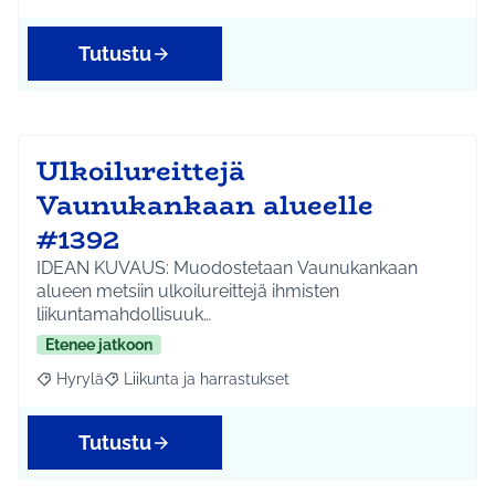
Tutustu
Ulkoilureittejä
Vaunukankaan alueelle
#1392
IDEAN KUVAUS: Muodostetaan Vaunukankaan
alueen metsiin ulkoilureittejä ihmisten
liikuntamahdollisuuk…
Etenee jatkoon
Hyrylä
Liikunta ja harrastukset
Rajaa tulokset aihepiirin mukaan: Hyrylä
Rajaa tulokset teeman mukaan: Liikunta ja harrastuks
Tutustu