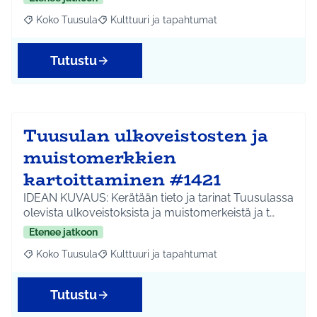
Koko Tuusula
Kulttuuri ja tapahtumat
Rajaa tulokset aihepiirin mukaan: Koko Tuusula
Rajaa tulokset teeman mukaan: Kulttuuri ja ta
Tutustu
Tuusulan ulkoveistosten ja
muistomerkkien
kartoittaminen #1421
IDEAN KUVAUS: Kerätään tieto ja tarinat Tuusulassa
olevista ulkoveistoksista ja muistomerkeistä ja t…
Etenee jatkoon
Koko Tuusula
Kulttuuri ja tapahtumat
Rajaa tulokset aihepiirin mukaan: Koko Tuusula
Rajaa tulokset teeman mukaan: Kulttuuri ja ta
Tutustu