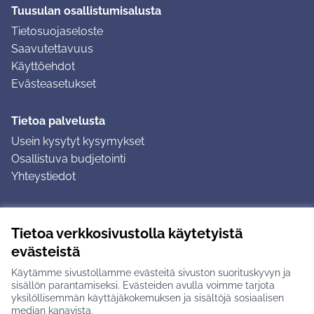
Tuusulan osallistumisalusta
Tietosuojaseloste
Saavutettavuus
Käyttöehdot
Evästeasetukset
Tietoa palvelusta
Usein kysytyt kysymykset
Osallistuva budjetointi
Yhteystiedot
Ohjeet
Tietoa verkkosivustolla käytetyistä
Ohjeet kirjautumiseen
evästeistä
Ohjeet kommentin jättämiseen
Käytämme sivustollamme evästeitä sivuston suorituskyvyn ja
sisällön parantamiseksi. Evästeiden avulla voimme tarjota
yksilöllisemmän käyttäjäkokemuksen ja sisältöjä sosiaalisen
median kanavista.