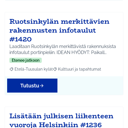
Ruotsinkylän merkittävien
rakennusten infotaulut
#1420
Laaditaan Ruotsinkylän merkittävistä rakennuksista
infotaulut portinpieliin. IDEAN HYÖDYT: Paikall…
Etenee jatkoon
Etelä-Tuusulan kylät
Kulttuuri ja tapahtumat
Rajaa tulokset aihepiirin mukaan: Etelä-Tuusulan kylät
Rajaa tulokset teeman mukaan: Kulttuur
Tutustu
Lisätään julkisen liikenteen
vuoroja Helsinkiin #1236