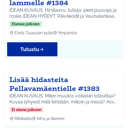
lammelle #1384
IDEAN KUVAUS: Hirsilaavu, tulisija, pieni puuvaja ja
roskis IDEAN HYÖDYT: Päiväkodit ja Vaunukankaa…
Etenee jatkoon
Etelä-Tuusulan kylät
Ympäristö
Rajaa tulokset aihepiirin mukaan: Etelä-Tuusulan kylät
Rajaa tulokset teeman mukaan: Ympäri
Tutustu
Lisää hidasteita
Pellavamäentielle #1383
IDEAN KUVAUS: Miten muutos voitaisiin toteuttaa?
Kuvaa lyhyesti mitä tehdään, milloin ja missä? Asv…
Ei etene jatkoon
Riihikallio
Infra ja liikenne
Rajaa tulokset aihepiirin mukaan: Riihikallio
Rajaa tulokset teeman mukaan: Infra ja liikenne