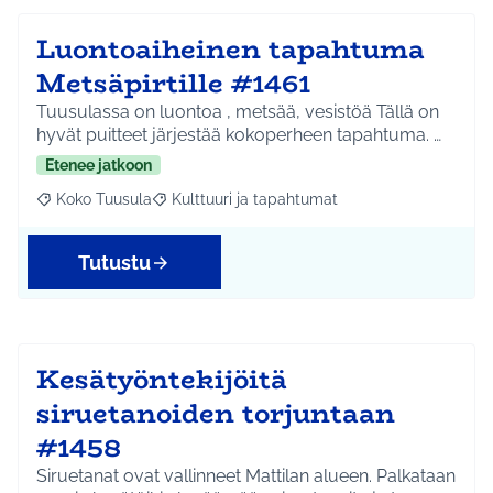
Luontoaiheinen tapahtuma
Metsäpirtille #1461
Tuusulassa on luontoa , metsää, vesistöä Tällä on
hyvät puitteet järjestää kokoperheen tapahtuma. …
Etenee jatkoon
Koko Tuusula
Kulttuuri ja tapahtumat
Rajaa tulokset aihepiirin mukaan: Koko Tuusula
Rajaa tulokset teeman mukaan: Kulttuuri ja ta
Tutustu
Kesätyöntekijöitä
siruetanoiden torjuntaan
#1458
Siruetanat ovat vallinneet Mattilan alueen. Palkataan