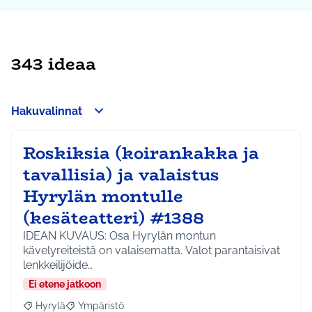
343 ideaa
Hakuvalinnat
Roskiksia (koirankakka ja
tavallisia) ja valaistus
Hyrylän montulle
(kesäteatteri) #1388
IDEAN KUVAUS: Osa Hyrylän montun
kävelyreiteistä on valaisematta. Valot parantaisivat
lenkkeilijöide…
Ei etene jatkoon
Hyrylä
Ympäristö
Rajaa tulokset aihepiirin mukaan: Hyrylä
Rajaa tulokset teeman mukaan: Ympäristö