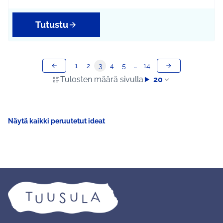
Tutustu
1
2
3
4
5
…
14
Tulosten määrä sivulla:
20
Näytä kaikki peruutetut ideat