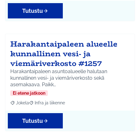
Tutustu
Harakantaipaleen alueelle
kunnallinen vesi- ja
viemäriverkosto #1257
Harakantaipaleen asuntoalueelle halutaan
kunnallinen vesi- ja viemäriverkosto sekä
asemakaava. Paikk…
Ei etene jatkoon
Jokela
Infra ja liikenne
Rajaa tulokset aihepiirin mukaan: Jokela
Rajaa tulokset teeman mukaan: Infra ja liikenne
Tutustu