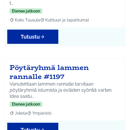
t…
Etenee jatkoon
Koko Tuusula
Kulttuuri ja tapahtumat
Rajaa tulokset aihepiirin mukaan: Koko Tuusula
Rajaa tulokset teeman mukaan: Kulttuuri ja ta
Tutustu
Pöytäryhmä lammen
rannalle #1197
Vanutehtaan lammen rannalle tarvitaan
pöytäryhmiä istumista ja eväiden syöntiä varten.
Idea saatu…
Etenee jatkoon
Jokela
Ympäristö
Rajaa tulokset aihepiirin mukaan: Jokela
Rajaa tulokset teeman mukaan: Ympäristö
Tutustu