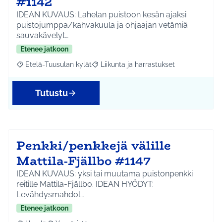
#1142
IDEAN KUVAUS: Lahelan puistoon kesän ajaksi
puistojumppa/kahvakuula ja ohjaajan vetämiä
sauvakävelyt…
Etenee jatkoon
Etelä-Tuusulan kylät
Liikunta ja harrastukset
Rajaa tulokset aihepiirin mukaan: Etelä-Tuusulan kylät
Rajaa tulokset teeman mukaan: Liikunta
Tutustu
Penkki/penkkejä välille
Mattila-Fjällbo #1147
IDEAN KUVAUS: yksi tai muutama puistonpenkki
reitille Mattila-Fjällbo. IDEAN HYÖDYT:
Levähdysmahdol…
Etenee jatkoon