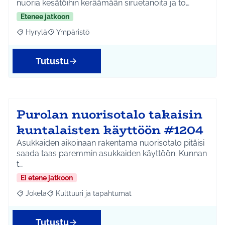
nuoria kesätöihin keräämään siruetanoita ja to…
Etenee jatkoon
Hyrylä
Ympäristö
Rajaa tulokset aihepiirin mukaan: Hyrylä
Rajaa tulokset teeman mukaan: Ympäristö
Tutustu
Purolan nuorisotalo takaisin
kuntalaisten käyttöön #1204
Asukkaiden aikoinaan rakentama nuorisotalo pitäisi
saada taas paremmin asukkaiden käyttöön. Kunnan
t…
Ei etene jatkoon
Jokela
Kulttuuri ja tapahtumat
Rajaa tulokset aihepiirin mukaan: Jokela
Rajaa tulokset teeman mukaan: Kulttuuri ja tapahtum
Tutustu