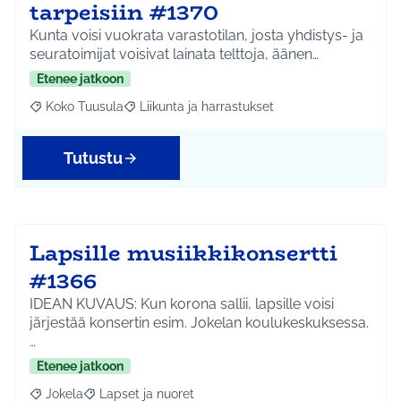
tarpeisiin #1370
Kunta voisi vuokrata varastotilan, josta yhdistys- ja
seuratoimijat voisivat lainata telttoja, äänen…
Etenee jatkoon
Koko Tuusula
Liikunta ja harrastukset
Rajaa tulokset aihepiirin mukaan: Koko Tuusula
Rajaa tulokset teeman mukaan: Liikunta ja harr
Tutustu
Lapsille musiikkikonsertti
#1366
IDEAN KUVAUS: Kun korona sallii, lapsille voisi
järjestää konsertin esim. Jokelan koulukeskuksessa.
…
Etenee jatkoon
Jokela
Lapset ja nuoret
Rajaa tulokset aihepiirin mukaan: Jokela
Rajaa tulokset teeman mukaan: Lapset ja nuoret