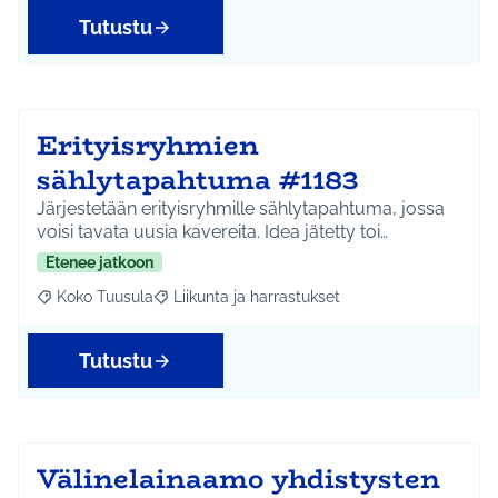
Tutustu
Erityisryhmien
sählytapahtuma #1183
Järjestetään erityisryhmille sählytapahtuma, jossa
voisi tavata uusia kavereita. Idea jätetty toi…
Etenee jatkoon
Koko Tuusula
Liikunta ja harrastukset
Rajaa tulokset aihepiirin mukaan: Koko Tuusula
Rajaa tulokset teeman mukaan: Liikunta ja harr
Tutustu
Välinelainaamo yhdistysten