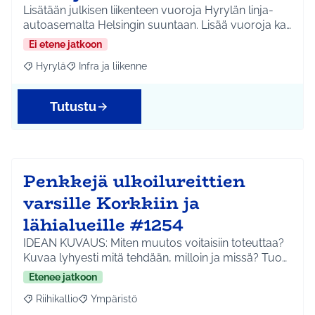
Lisätään julkisen liikenteen vuoroja Hyrylän linja-
autoasemalta Helsingin suuntaan. Lisää vuoroja ka…
Ei etene jatkoon
Hyrylä
Infra ja liikenne
Rajaa tulokset aihepiirin mukaan: Hyrylä
Rajaa tulokset teeman mukaan: Infra ja liikenne
Tutustu
Penkkejä ulkoilureittien
varsille Korkkiin ja
lähialueille #1254
IDEAN KUVAUS: Miten muutos voitaisiin toteuttaa?
Kuvaa lyhyesti mitä tehdään, milloin ja missä? Tuo…
Etenee jatkoon
Riihikallio
Ympäristö
Rajaa tulokset aihepiirin mukaan: Riihikallio
Rajaa tulokset teeman mukaan: Ympäristö