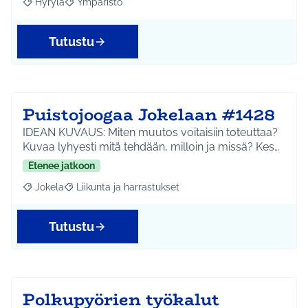
Hyrylä
Ympäristö
Rajaa tulokset aihepiirin mukaan: Hyrylä
Rajaa tulokset teeman mukaan: Ympäristö
Tutustu
Puistojoogaa Jokelaan #1428
IDEAN KUVAUS: Miten muutos voitaisiin toteuttaa?
Kuvaa lyhyesti mitä tehdään, milloin ja missä? Kes…
Etenee jatkoon
Jokela
Liikunta ja harrastukset
Rajaa tulokset aihepiirin mukaan: Jokela
Rajaa tulokset teeman mukaan: Liikunta ja harrastuks
Tutustu
Polkupyörien työkalut