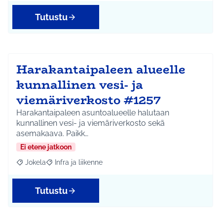
Tutustu
Harakantaipaleen alueelle
kunnallinen vesi- ja
viemäriverkosto #1257
Harakantaipaleen asuntoalueelle halutaan
kunnallinen vesi- ja viemäriverkosto sekä
asemakaava. Paikk…
Ei etene jatkoon
Jokela
Infra ja liikenne
Rajaa tulokset aihepiirin mukaan: Jokela
Rajaa tulokset teeman mukaan: Infra ja liikenne
Tutustu