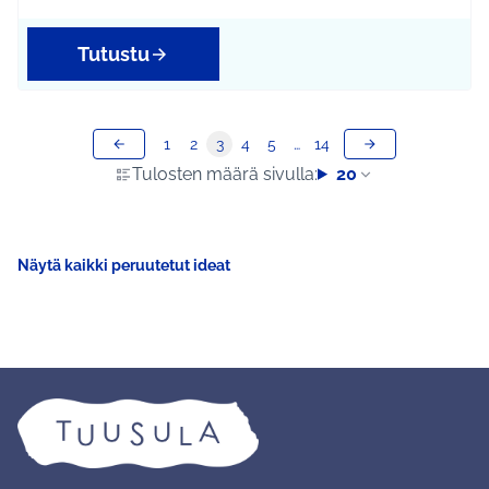
Tutustu
1
2
3
4
5
…
14
Tulosten määrä sivulla:
20
Näytä kaikki peruutetut ideat