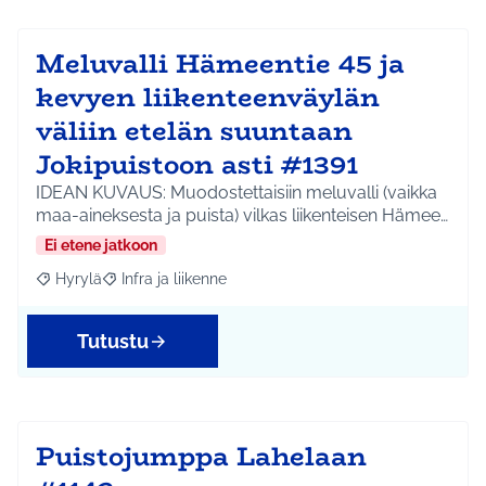
Meluvalli Hämeentie 45 ja
kevyen liikenteenväylän
väliin etelän suuntaan
Jokipuistoon asti #1391
IDEAN KUVAUS: Muodostettaisiin meluvalli (vaikka
maa-aineksesta ja puista) vilkas liikenteisen Hämee…
Ei etene jatkoon
Hyrylä
Infra ja liikenne
Rajaa tulokset aihepiirin mukaan: Hyrylä
Rajaa tulokset teeman mukaan: Infra ja liikenne
Tutustu
Puistojumppa Lahelaan