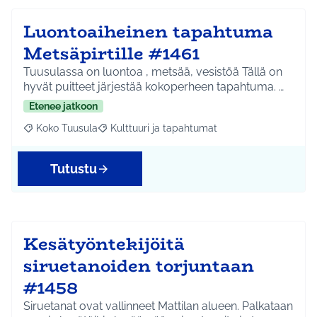
Luontoaiheinen tapahtuma
Metsäpirtille #1461
Tuusulassa on luontoa , metsää, vesistöä Tällä on
hyvät puitteet järjestää kokoperheen tapahtuma. …
Etenee jatkoon
Koko Tuusula
Kulttuuri ja tapahtumat
Rajaa tulokset aihepiirin mukaan: Koko Tuusula
Rajaa tulokset teeman mukaan: Kulttuuri ja ta
Tutustu
Kesätyöntekijöitä
siruetanoiden torjuntaan
#1458
Siruetanat ovat vallinneet Mattilan alueen. Palkataan