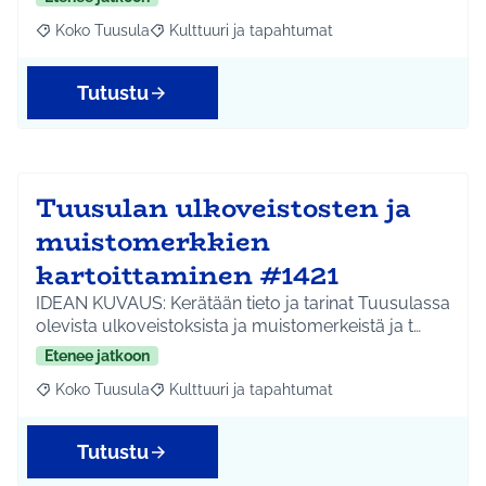
Koko Tuusula
Kulttuuri ja tapahtumat
Rajaa tulokset aihepiirin mukaan: Koko Tuusula
Rajaa tulokset teeman mukaan: Kulttuuri ja ta
Tutustu
Tuusulan ulkoveistosten ja
muistomerkkien
kartoittaminen #1421
IDEAN KUVAUS: Kerätään tieto ja tarinat Tuusulassa
olevista ulkoveistoksista ja muistomerkeistä ja t…
Etenee jatkoon
Koko Tuusula
Kulttuuri ja tapahtumat
Rajaa tulokset aihepiirin mukaan: Koko Tuusula
Rajaa tulokset teeman mukaan: Kulttuuri ja ta
Tutustu