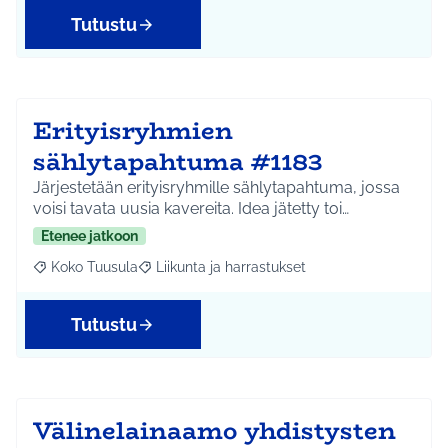
Tutustu
Erityisryhmien
sählytapahtuma #1183
Järjestetään erityisryhmille sählytapahtuma, jossa
voisi tavata uusia kavereita. Idea jätetty toi…
Etenee jatkoon
Koko Tuusula
Liikunta ja harrastukset
Rajaa tulokset aihepiirin mukaan: Koko Tuusula
Rajaa tulokset teeman mukaan: Liikunta ja harr
Tutustu
Välinelainaamo yhdistysten