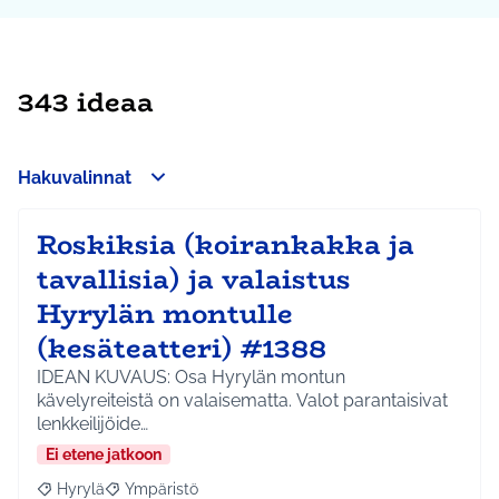
343 ideaa
Hakuvalinnat
Roskiksia (koirankakka ja
tavallisia) ja valaistus
Hyrylän montulle
(kesäteatteri) #1388
IDEAN KUVAUS: Osa Hyrylän montun
kävelyreiteistä on valaisematta. Valot parantaisivat
lenkkeilijöide…
Ei etene jatkoon
Hyrylä
Ympäristö
Rajaa tulokset aihepiirin mukaan: Hyrylä
Rajaa tulokset teeman mukaan: Ympäristö