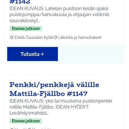
#1142
IDEAN KUVAUS: Lahelan puistoon kesän ajaksi
puistojumppa/kahvakuula ja ohjaajan vetämiä
sauvakävelyt…
Etenee jatkoon
Etelä-Tuusulan kylät
Liikunta ja harrastukset
Rajaa tulokset aihepiirin mukaan: Etelä-Tuusulan kylät
Rajaa tulokset teeman mukaan: Liikunta
Tutustu
Penkki/penkkejä välille
Mattila-Fjällbo #1147
IDEAN KUVAUS: yksi tai muutama puistonpenkki
reitille Mattila-Fjällbo. IDEAN HYÖDYT:
Levähdysmahdol…
Etenee jatkoon