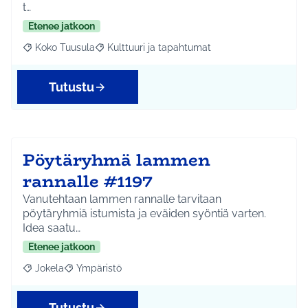
t…
Etenee jatkoon
Koko Tuusula
Kulttuuri ja tapahtumat
Rajaa tulokset aihepiirin mukaan: Koko Tuusula
Rajaa tulokset teeman mukaan: Kulttuuri ja ta
Tutustu
Pöytäryhmä lammen
rannalle #1197
Vanutehtaan lammen rannalle tarvitaan
pöytäryhmiä istumista ja eväiden syöntiä varten.
Idea saatu…
Etenee jatkoon
Jokela
Ympäristö
Rajaa tulokset aihepiirin mukaan: Jokela
Rajaa tulokset teeman mukaan: Ympäristö
Tutustu