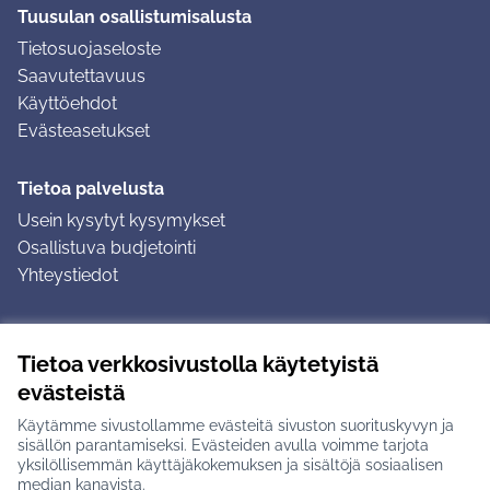
Tuusulan osallistumisalusta
Tietosuojaseloste
Saavutettavuus
Käyttöehdot
Evästeasetukset
Tietoa palvelusta
Usein kysytyt kysymykset
Osallistuva budjetointi
Yhteystiedot
Ohjeet
Tietoa verkkosivustolla käytetyistä
Ohjeet kirjautumiseen
evästeistä
Ohjeet kommentin jättämiseen
Käytämme sivustollamme evästeitä sivuston suorituskyvyn ja
sisällön parantamiseksi. Evästeiden avulla voimme tarjota
yksilöllisemmän käyttäjäkokemuksen ja sisältöjä sosiaalisen
median kanavista.