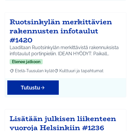
Ruotsinkylän merkittävien
rakennusten infotaulut
#1420
Laaditaan Ruotsinkylän merkittävistä rakennuksista
infotaulut portinpieliin. IDEAN HYÖDYT: Paikall…
Etenee jatkoon
Etelä-Tuusulan kylät
Kulttuuri ja tapahtumat
Rajaa tulokset aihepiirin mukaan: Etelä-Tuusulan kylät
Rajaa tulokset teeman mukaan: Kulttuur
Tutustu
Lisätään julkisen liikenteen
vuoroja Helsinkiin #1236