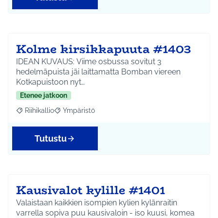
Kolme kirsikkapuuta #1403
IDEAN KUVAUS: Viime osbussa sovitut 3
hedelmäpuista jäi laittamatta Bomban viereen
Kotkapuistoon nyt…
Etenee jatkoon
Riihikallio
Ympäristö
Rajaa tulokset aihepiirin mukaan: Riihikallio
Rajaa tulokset teeman mukaan: Ympäristö
Tutustu
Kausivalot kylille #1401
Valaistaan kaikkien isompien kylien kylänraitin
varrella sopiva puu kausivaloin - iso kuusi, komea