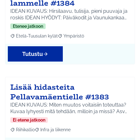
lammelle #1384
IDEAN KUVAUS: Hirsilaavu, tulisija, pieni puuvaja ja
roskis IDEAN HYÖDYT: Päiväkodit ja Vaunukankaa…
Etenee jatkoon
Etelä-Tuusulan kylät
Ympäristö
Rajaa tulokset aihepiirin mukaan: Etelä-Tuusulan kylät
Rajaa tulokset teeman mukaan: Ympäri
Tutustu
Lisää hidasteita
Pellavamäentielle #1383
IDEAN KUVAUS: Miten muutos voitaisiin toteuttaa?
Kuvaa lyhyesti mitä tehdään, milloin ja missä? Asv…
Ei etene jatkoon
Riihikallio
Infra ja liikenne
Rajaa tulokset aihepiirin mukaan: Riihikallio
Rajaa tulokset teeman mukaan: Infra ja liikenne