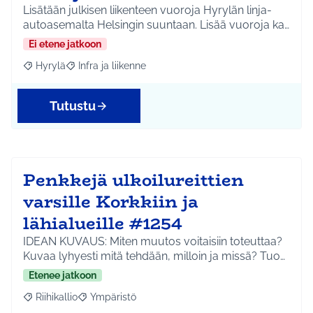
Lisätään julkisen liikenteen vuoroja Hyrylän linja-
autoasemalta Helsingin suuntaan. Lisää vuoroja ka…
Ei etene jatkoon
Hyrylä
Infra ja liikenne
Rajaa tulokset aihepiirin mukaan: Hyrylä
Rajaa tulokset teeman mukaan: Infra ja liikenne
Tutustu
Penkkejä ulkoilureittien
varsille Korkkiin ja
lähialueille #1254
IDEAN KUVAUS: Miten muutos voitaisiin toteuttaa?
Kuvaa lyhyesti mitä tehdään, milloin ja missä? Tuo…
Etenee jatkoon
Riihikallio
Ympäristö
Rajaa tulokset aihepiirin mukaan: Riihikallio
Rajaa tulokset teeman mukaan: Ympäristö