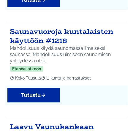
Saunavuoroja kuntalaisten
käyttöön #1218
Mahdollisuus käydä saunomassa ilmaiseksi
saunassa. Mahdollisuus uimiseen saunomisen
yhteydessä olisi…
Etenee jatkoon
Koko Tuusula
Liikunta ja harrastukset
Rajaa tulokset aihepiirin mukaan: Koko Tuusula
Rajaa tulokset teeman mukaan: Liikunta ja harr
Tutustu
Laavu Vaunukankaan