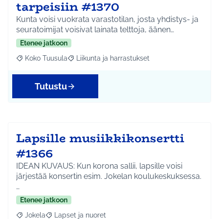
tarpeisiin #1370
Kunta voisi vuokrata varastotilan, josta yhdistys- ja
seuratoimijat voisivat lainata telttoja, äänen…
Etenee jatkoon
Koko Tuusula
Liikunta ja harrastukset
Rajaa tulokset aihepiirin mukaan: Koko Tuusula
Rajaa tulokset teeman mukaan: Liikunta ja harr
Tutustu
Lapsille musiikkikonsertti
#1366
IDEAN KUVAUS: Kun korona sallii, lapsille voisi
järjestää konsertin esim. Jokelan koulukeskuksessa.
…
Etenee jatkoon
Jokela
Lapset ja nuoret
Rajaa tulokset aihepiirin mukaan: Jokela
Rajaa tulokset teeman mukaan: Lapset ja nuoret