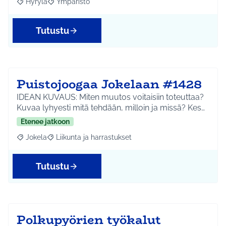
Hyrylä
Ympäristö
Rajaa tulokset aihepiirin mukaan: Hyrylä
Rajaa tulokset teeman mukaan: Ympäristö
Tutustu
Puistojoogaa Jokelaan #1428
IDEAN KUVAUS: Miten muutos voitaisiin toteuttaa?
Kuvaa lyhyesti mitä tehdään, milloin ja missä? Kes…
Etenee jatkoon
Jokela
Liikunta ja harrastukset
Rajaa tulokset aihepiirin mukaan: Jokela
Rajaa tulokset teeman mukaan: Liikunta ja harrastuks
Tutustu
Polkupyörien työkalut