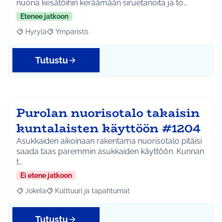
nuoria kesätöihin keräämään siruetanoita ja to…
Etenee jatkoon
Hyrylä
Ympäristö
Rajaa tulokset aihepiirin mukaan: Hyrylä
Rajaa tulokset teeman mukaan: Ympäristö
Tutustu
Purolan nuorisotalo takaisin
kuntalaisten käyttöön #1204
Asukkaiden aikoinaan rakentama nuorisotalo pitäisi
saada taas paremmin asukkaiden käyttöön. Kunnan
t…
Ei etene jatkoon
Jokela
Kulttuuri ja tapahtumat
Rajaa tulokset aihepiirin mukaan: Jokela
Rajaa tulokset teeman mukaan: Kulttuuri ja tapahtum
Tutustu