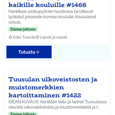
kaikille kouluille #1468
Hankitaan polkupyörien huollossa tarvittavat
työkalut jokaiselle kunnan koululle. Koululaiset
voivat…
Etenee jatkoon
Koko Tuusula
Lapset ja nuoret
Rajaa tulokset aihepiirin mukaan: Koko Tuusula
Rajaa tulokset teeman mukaan: Lapset ja nuor
Tutustu
Tuusulan ulkoveistosten ja
muistomerkkien
kartoittaminen #1422
IDEAN KUVAUS: Kerätään tieto ja tarinat Tuusulassa
olevista ulkoveistoksista ja muistomerkeistä ja t…
Etenee jatkoon