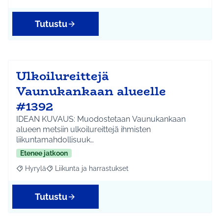
Tutustu
Ulkoilureittejä
Vaunukankaan alueelle
#1392
IDEAN KUVAUS: Muodostetaan Vaunukankaan
alueen metsiin ulkoilureittejä ihmisten
liikuntamahdollisuuk…
Etenee jatkoon
Hyrylä
Liikunta ja harrastukset
Rajaa tulokset aihepiirin mukaan: Hyrylä
Rajaa tulokset teeman mukaan: Liikunta ja harrastuks
Tutustu