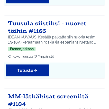
Tuusula siistiksi - nuoret
töihin #1166
IDEAN KUVAUS: Kesällä palkattaisiin nuoria (esim.
13-16v.) keräämään roskia (ja espanjansiruetanoi…
Etenee jatkoon
Koko Tuusula
Ympäristö
Rajaa tulokset aihepiirin mukaan: Koko Tuusula
Rajaa tulokset teeman mukaan: Ympäristö
Tutustu
MM-lätkäkisat screeniltä
#1184