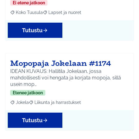
Ei etene jatkoon
Koko Tuusula
Lapset ja nuoret
Rajaa tulokset aihepiirin mukaan: Koko Tuusula
Rajaa tulokset teeman mukaan: Lapset ja nuor
Tutustu
Mopopaja Jokelaan #1174
IDEAN KUVAUS: Hallitila Jokelaan, jossa
mahdollisesti voi hengata ja korjata mopoja, sillä
usein mop…
Etenee jatkoon
Jokela
Liikunta ja harrastukset
Rajaa tulokset aihepiirin mukaan: Jokela
Rajaa tulokset teeman mukaan: Liikunta ja harrastuks
Tutustu