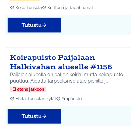
Koko Tuusula
Kulttuuri ja tapahtumat
Rajaa tulokset aihepiirin mukaan: Koko Tuusula
Rajaa tulokset teeman mukaan: Kulttuuri ja ta
Tutustu
Koirapuisto Paijalaan
Halkivahan alueelle #1156
Paijalan alueella on paljon koiria, mutta koirapuisto
puuttuu. Aidattu tarpeeksi iso alue pienille j…
Ei etene jatkoon
Etelä-Tuusulan kylät
Ympäristö
Rajaa tulokset aihepiirin mukaan: Etelä-Tuusulan kylät
Rajaa tulokset teeman mukaan: Ympäri
Tutustu