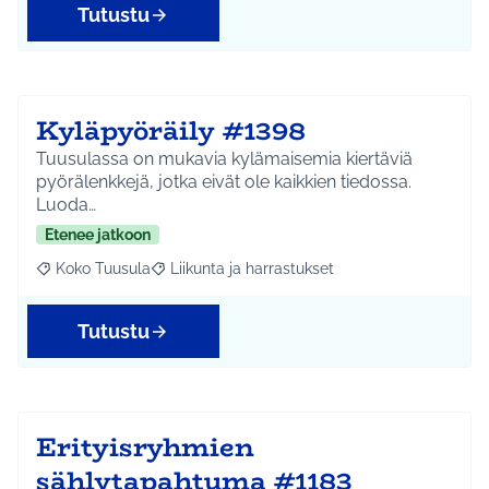
Tutustu
Kyläpyöräily #1398
Tuusulassa on mukavia kylämaisemia kiertäviä
pyörälenkkejä, jotka eivät ole kaikkien tiedossa.
Luoda…
Etenee jatkoon
Koko Tuusula
Liikunta ja harrastukset
Rajaa tulokset aihepiirin mukaan: Koko Tuusula
Rajaa tulokset teeman mukaan: Liikunta ja harr
Tutustu
Erityisryhmien
sählytapahtuma #1183