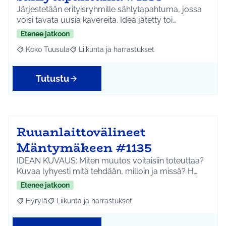
Järjestetään erityisryhmille sählytapahtuma, jossa
voisi tavata uusia kavereita. Idea jätetty toi…
Etenee jatkoon
Koko Tuusula
Liikunta ja harrastukset
Rajaa tulokset aihepiirin mukaan: Koko Tuusula
Rajaa tulokset teeman mukaan: Liikunta ja harr
Tutustu
Ruuanlaittovälineet
Mäntymäkeen #1135
IDEAN KUVAUS: Miten muutos voitaisiin toteuttaa?
Kuvaa lyhyesti mitä tehdään, milloin ja missä? H…
Etenee jatkoon
Hyrylä
Liikunta ja harrastukset
Rajaa tulokset aihepiirin mukaan: Hyrylä
Rajaa tulokset teeman mukaan: Liikunta ja harrastuks