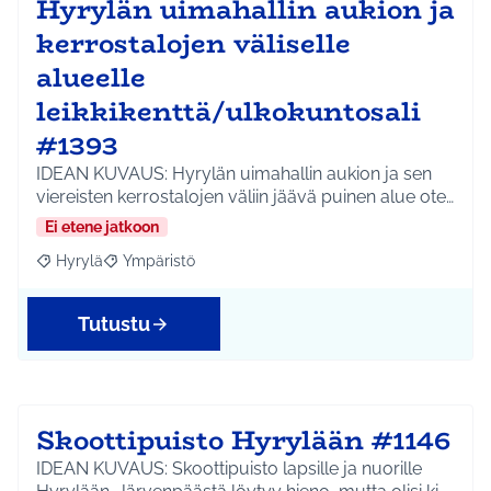
Hyrylän uimahallin aukion ja
kerrostalojen väliselle
alueelle
leikkikenttä/ulkokuntosali
#1393
IDEAN KUVAUS: Hyrylän uimahallin aukion ja sen
viereisten kerrostalojen väliin jäävä puinen alue ote…
Ei etene jatkoon
Hyrylä
Ympäristö
Rajaa tulokset aihepiirin mukaan: Hyrylä
Rajaa tulokset teeman mukaan: Ympäristö
Tutustu
Skoottipuisto Hyrylään #1146
IDEAN KUVAUS: Skoottipuisto lapsille ja nuorille