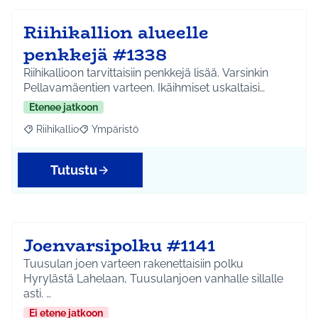
Riihikallion alueelle
penkkejä #1338
Riihikallioon tarvittaisiin penkkejä lisää. Varsinkin
Pellavamäentien varteen. Ikäihmiset uskaltaisi…
Etenee jatkoon
Riihikallio
Ympäristö
Rajaa tulokset aihepiirin mukaan: Riihikallio
Rajaa tulokset teeman mukaan: Ympäristö
Tutustu
Joenvarsipolku #1141
Tuusulan joen varteen rakenettaisiin polku
Hyrylästä Lahelaan, Tuusulanjoen vanhalle sillalle
asti. …
Ei etene jatkoon