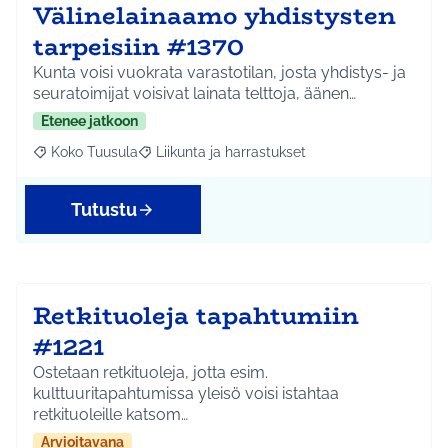
Välinelainaamo yhdistysten
tarpeisiin #1370
Kunta voisi vuokrata varastotilan, josta yhdistys- ja
seuratoimijat voisivat lainata telttoja, äänen…
Etenee jatkoon
Koko Tuusula
Liikunta ja harrastukset
Rajaa tulokset aihepiirin mukaan: Koko Tuusula
Rajaa tulokset teeman mukaan: Liikunta ja harr
Tutustu
Retkituoleja tapahtumiin
#1221
Ostetaan retkituoleja, jotta esim.
kulttuuritapahtumissa yleisö voisi istahtaa
retkituoleille katsom…
Arvioitavana