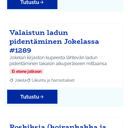
Tutustu
Valaistun ladun
pidentäminen Jokelassa
#1289
Jokelan kirjaston kupeesta lähtevän ladun
pidentäminen takaisin alkuperäiseen mittaansa
Ei etene jatkoon
Jokela
Liikunta ja harrastukset
Rajaa tulokset aihepiirin mukaan: Jokela
Rajaa tulokset teeman mukaan: Liikunta ja harrastuks
Tutustu
Roskiksia (koirankakka ja