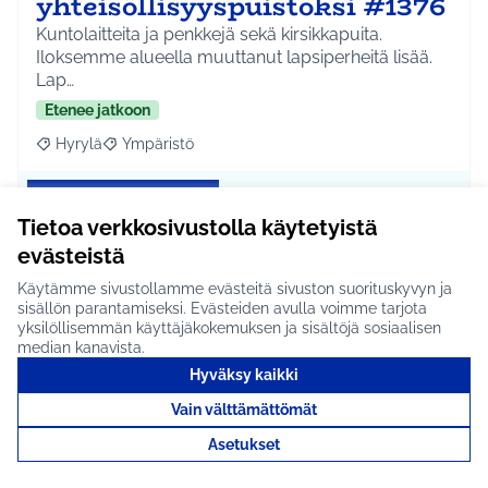
yhteisöllisyyspuistoksi #1376
Kuntolaitteita ja penkkejä sekä kirsikkapuita.
Iloksemme alueella muuttanut lapsiperheitä lisää.
Lap…
Etenee jatkoon
Hyrylä
Ympäristö
Rajaa tulokset aihepiirin mukaan: Hyrylä
Rajaa tulokset teeman mukaan: Ympäristö
Tutustu
Tietoa verkkosivustolla käytetyistä
evästeistä
Käytämme sivustollamme evästeitä sivuston suorituskyvyn ja
sisällön parantamiseksi. Evästeiden avulla voimme tarjota
Kuntoportaat Kellokoskelle
yksilöllisemmän käyttäjäkokemuksen ja sisältöjä sosiaalisen
#1243
median kanavista.
Hyväksy kaikki
Kuntoportaat Kellokoskelle lisäisivät omaehtoista
liikuntaa ja varsinkin lapsiperheille porrasliikun…
Vain välttämättömät
Ei etene jatkoon
Asetukset
Kellokoski
Liikunta ja harrastukset
Rajaa tulokset aihepiirin mukaan: Kellokoski
Rajaa tulokset teeman mukaan: Liikunta ja harrast