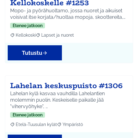
Kellokoskelle #1253
Mopo- ja pyörähuoltamo, jossa nuoret ja aikuiset
voisivat itse korjata/huoltaa mopoja, skoottereita,…
Etenee jatkoon
Kellokoski
Lapset ja nuoret
Rajaa tulokset aihepiirin mukaan: Kellokoski
Rajaa tulokset teeman mukaan: Lapset ja nuoret
Tutustu
Lahelan keskuspuisto #1306
Lahelan kylä kasvaa vauhdilla Lahelantien
molemmin puolin. Keskeiselle paikalle jää
"vihervyöhyke", …
Etenee jatkoon
Etelä-Tuusulan kylät
Ympäristö
Rajaa tulokset aihepiirin mukaan: Etelä-Tuusulan kylät
Rajaa tulokset teeman mukaan: Ympäri