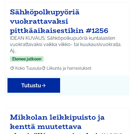
Sähköpolkupyöriä
vuokrattavaksi
pittkäaikaisestikin #1256
IDEAN KUVAUS: Sähköpolkupuöriä kuntalaisten
vuokrattavaksi vaikka viikko- tai kuukausivuokralla.
Aj…
Etenee jatkoon
Koko Tuusula
Liikunta ja harrastukset
Rajaa tulokset aihepiirin mukaan: Koko Tuusula
Rajaa tulokset teeman mukaan: Liikunta ja harr
Tutustu
Mikkolan leikkipuisto ja
kenttä muutettava