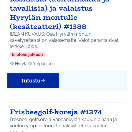
tavallisia) ja valaistus
Hyrylän montulle
(kesäteatteri) #1388
IDEAN KUVAUS: Osa Hyrylän montun
kävelyreiteistä on valaisematta. Valot parantaisivat
lenkkeilijöide…
Ei etene jatkoon
Hyrylä
Ympäristö
Rajaa tulokset aihepiirin mukaan: Hyrylä
Rajaa tulokset teeman mukaan: Ympäristö
Tutustu
Frisbeegolf-koreja #1374
Fresbee-golfkoreja Vanhankylän koulun pihaan ja
koulun ympäristöön. Lisäaktiviteetteja koulun
oppila…