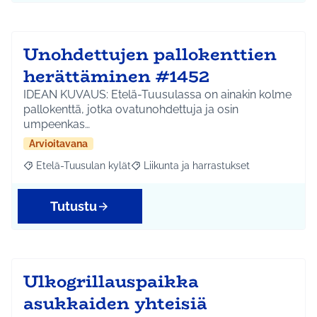
Unohdettujen pallokenttien
herättäminen #1452
IDEAN KUVAUS: Etelä-Tuusulassa on ainakin kolme
pallokenttä, jotka ovatunohdettuja ja osin
umpeenkas…
Arvioitavana
Etelä-Tuusulan kylät
Liikunta ja harrastukset
Rajaa tulokset aihepiirin mukaan: Etelä-Tuusulan kylät
Rajaa tulokset teeman mukaan: Liikunta
Tutustu
Ulkogrillauspaikka
asukkaiden yhteisiä