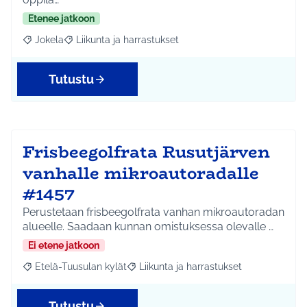
Etenee jatkoon
Jokela
Liikunta ja harrastukset
Rajaa tulokset aihepiirin mukaan: Jokela
Rajaa tulokset teeman mukaan: Liikunta ja harrastuks
Tutustu
Frisbeegolfrata Rusutjärven
vanhalle mikroautoradalle
#1457
Perustetaan frisbeegolfrata vanhan mikroautoradan
alueelle. Saadaan kunnan omistuksessa olevalle …
Ei etene jatkoon
Etelä-Tuusulan kylät
Liikunta ja harrastukset
Rajaa tulokset aihepiirin mukaan: Etelä-Tuusulan kylät
Rajaa tulokset teeman mukaan: Liikunta
Tutustu