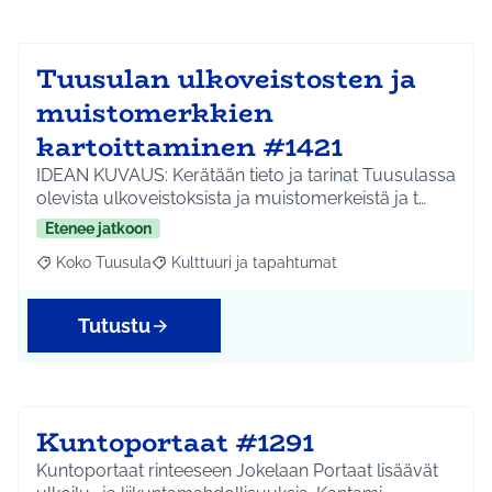
Tuusulan ulkoveistosten ja
muistomerkkien
kartoittaminen #1421
IDEAN KUVAUS: Kerätään tieto ja tarinat Tuusulassa
olevista ulkoveistoksista ja muistomerkeistä ja t…
Etenee jatkoon
Koko Tuusula
Kulttuuri ja tapahtumat
Rajaa tulokset aihepiirin mukaan: Koko Tuusula
Rajaa tulokset teeman mukaan: Kulttuuri ja ta
Tutustu
Kuntoportaat #1291
Kuntoportaat rinteeseen Jokelaan Portaat lisäävät