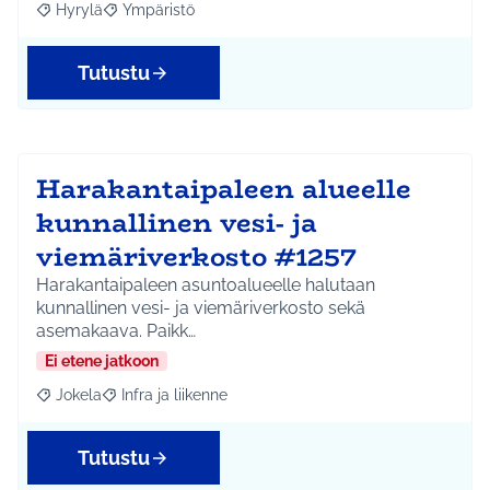
Hyrylä
Ympäristö
Rajaa tulokset aihepiirin mukaan: Hyrylä
Rajaa tulokset teeman mukaan: Ympäristö
Tutustu
Harakantaipaleen alueelle
kunnallinen vesi- ja
viemäriverkosto #1257
Harakantaipaleen asuntoalueelle halutaan
kunnallinen vesi- ja viemäriverkosto sekä
asemakaava. Paikk…
Ei etene jatkoon
Jokela
Infra ja liikenne
Rajaa tulokset aihepiirin mukaan: Jokela
Rajaa tulokset teeman mukaan: Infra ja liikenne
Tutustu