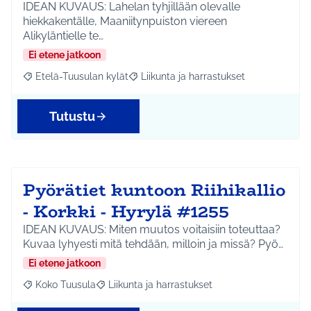
IDEAN KUVAUS: Lahelan tyhjillään olevalle
hiekkakentälle, Maaniitynpuiston viereen
Alikyläntielle te…
Ei etene jatkoon
Etelä-Tuusulan kylät
Liikunta ja harrastukset
Rajaa tulokset aihepiirin mukaan: Etelä-Tuusulan kylät
Rajaa tulokset teeman mukaan: Liikunta
Tutustu
Pyörätiet kuntoon Riihikallio
- Korkki - Hyrylä #1255
IDEAN KUVAUS: Miten muutos voitaisiin toteuttaa?
Kuvaa lyhyesti mitä tehdään, milloin ja missä? Pyö…
Ei etene jatkoon
Koko Tuusula
Liikunta ja harrastukset
Rajaa tulokset aihepiirin mukaan: Koko Tuusula
Rajaa tulokset teeman mukaan: Liikunta ja harr