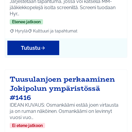
Järjestetään tapahtuma, jossa voi katsella MM-
jääkiekkopelejä isolta screeniltä. Screeni tuodaan
Hyr…
Etenee jatkoon
Hyrylä
Kulttuuri ja tapahtumat
Rajaa tulokset aihepiirin mukaan: Hyrylä
Rajaa tulokset teeman mukaan: Kulttuuri ja tapahtum
Tutustu
Tuusulanjoen perkaaminen
Jokipolun ympäristössä
#1416
IDEAN KUVAUS: Osmankäämi estää joen virtausta
ja on ruman näköinen. Osmankäämi on levinnyt
vuosi vuo…
Ei etene jatkoon