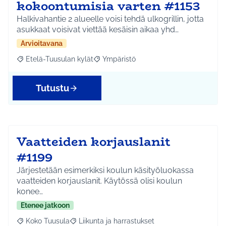
kokoontumisia varten #1153
Halkivahantie 2 alueelle voisi tehdä ulkogrillin, jotta
asukkaat voisivat viettää kesäisin aikaa yhd…
Arvioitavana
Etelä-Tuusulan kylät
Ympäristö
Rajaa tulokset aihepiirin mukaan: Etelä-Tuusulan kylät
Rajaa tulokset teeman mukaan: Ympäri
Tutustu
Vaatteiden korjauslanit
#1199
Järjestetään esimerkiksi koulun käsityöluokassa
vaatteiden korjauslanit. Käytössä olisi koulun
konee…
Etenee jatkoon
Koko Tuusula
Liikunta ja harrastukset
Rajaa tulokset aihepiirin mukaan: Koko Tuusula
Rajaa tulokset teeman mukaan: Liikunta ja harr