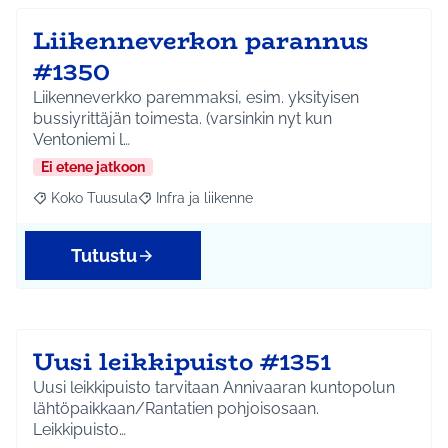
Liikenneverkon parannus
#1350
Liikenneverkko paremmaksi, esim. yksityisen
bussiyrittäjän toimesta. (varsinkin nyt kun
Ventoniemi l…
Ei etene jatkoon
Koko Tuusula
Infra ja liikenne
Rajaa tulokset aihepiirin mukaan: Koko Tuusula
Rajaa tulokset teeman mukaan: Infra ja liikenne
Tutustu
Uusi leikkipuisto #1351
Uusi leikkipuisto tarvitaan Annivaaran kuntopolun
lähtöpaikkaan/Rantatien pohjoisosaan.
Leikkipuisto…