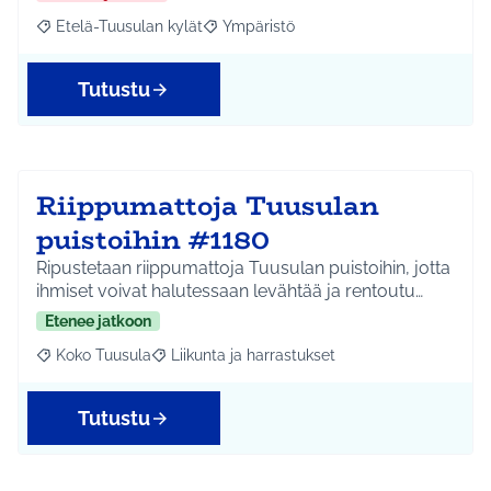
Etelä-Tuusulan kylät
Ympäristö
Rajaa tulokset aihepiirin mukaan: Etelä-Tuusulan kylät
Rajaa tulokset teeman mukaan: Ympäri
Tutustu
Riippumattoja Tuusulan
puistoihin #1180
Ripustetaan riippumattoja Tuusulan puistoihin, jotta
ihmiset voivat halutessaan levähtää ja rentoutu…
Etenee jatkoon
Koko Tuusula
Liikunta ja harrastukset
Rajaa tulokset aihepiirin mukaan: Koko Tuusula
Rajaa tulokset teeman mukaan: Liikunta ja harr
Tutustu