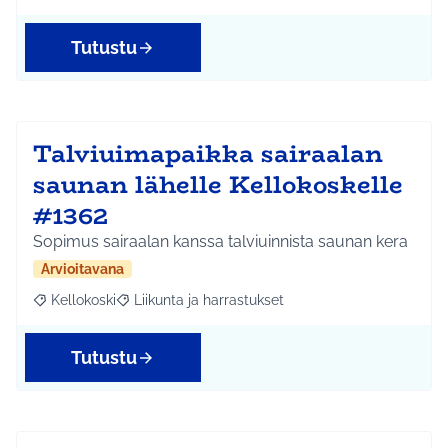
Tutustu
Talviuimapaikka sairaalan
saunan lähelle Kellokoskelle
#1362
Sopimus sairaalan kanssa talviuinnista saunan kera
Arvioitavana
Kellokoski
Liikunta ja harrastukset
Rajaa tulokset aihepiirin mukaan: Kellokoski
Rajaa tulokset teeman mukaan: Liikunta ja harrast
Tutustu