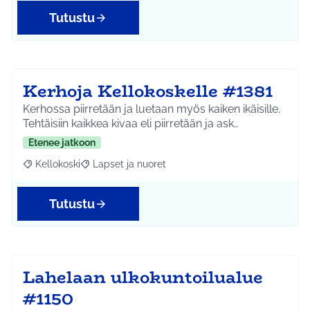
Tutustu
Kerhoja Kellokoskelle #1381
Kerhossa piirretään ja luetaan myös kaiken ikäisille.
Tehtäisiin kaikkea kivaa eli piirretään ja ask…
Etenee jatkoon
Kellokoski
Lapset ja nuoret
Rajaa tulokset aihepiirin mukaan: Kellokoski
Rajaa tulokset teeman mukaan: Lapset ja nuoret
Tutustu
Lahelaan ulkokuntoilualue
#1150