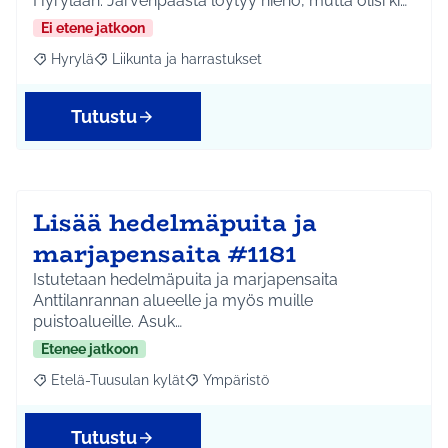
Hyrylään. Järvenpäästä löytyy hieno, mutta olisi ki…
Ei etene jatkoon
Hyrylä
Liikunta ja harrastukset
Rajaa tulokset aihepiirin mukaan: Hyrylä
Rajaa tulokset teeman mukaan: Liikunta ja harrastuks
Tutustu
Lisää hedelmäpuita ja
marjapensaita #1181
Istutetaan hedelmäpuita ja marjapensaita
Anttilanrannan alueelle ja myös muille
puistoalueille. Asuk…
Etenee jatkoon
Etelä-Tuusulan kylät
Ympäristö
Rajaa tulokset aihepiirin mukaan: Etelä-Tuusulan kylät
Rajaa tulokset teeman mukaan: Ympäri
Tutustu