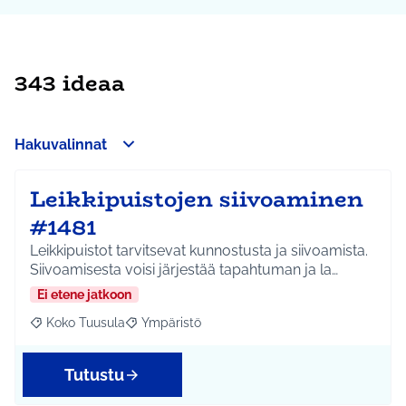
343 ideaa
Hakuvalinnat
Leikkipuistojen siivoaminen
#1481
Leikkipuistot tarvitsevat kunnostusta ja siivoamista.
Siivoamisesta voisi järjestää tapahtuman ja la…
Ei etene jatkoon
Koko Tuusula
Ympäristö
Rajaa tulokset aihepiirin mukaan: Koko Tuusula
Rajaa tulokset teeman mukaan: Ympäristö
Tutustu