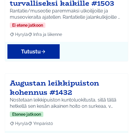
turvalliseksi kaikille #1503
Rantatie/museotie paremmaksi ulkoilijoille ja
museovieraita ajatellen. Rantatielle jalankulkijoille …
Ei etene jatkoon
Hyrylä
Infra ja liikenne
Rajaa tulokset aihepiirin mukaan: Hyrylä
Rajaa tulokset teeman mukaan: Infra ja liikenne
Tutustu
Augustan leikkipuiston
kohennus #1432
Nostetaan leikkipuiston kuntoluokitusta, sillä tällä
hetkellä sen kesän aikainen hoito on surkeaa, v…
Etenee jatkoon
Hyrylä
Ympäristö
Rajaa tulokset aihepiirin mukaan: Hyrylä
Rajaa tulokset teeman mukaan: Ympäristö