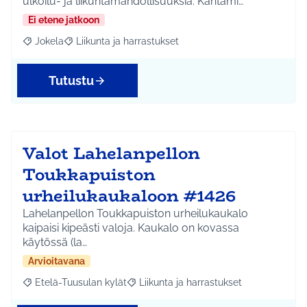
ulkoilu- ja liikuntamahdollisuuksia. Kantami…
Ei etene jatkoon
Jokela
Liikunta ja harrastukset
Rajaa tulokset aihepiirin mukaan: Jokela
Rajaa tulokset teeman mukaan: Liikunta ja harrastuks
Tutustu
Valot Lahelanpellon
Toukkapuiston
urheilukaukaloon #1426
Lahelanpellon Toukkapuiston urheilukaukalo
kaipaisi kipeästi valoja. Kaukalo on kovassa
käytössä (la…
Arvioitavana
Etelä-Tuusulan kylät
Liikunta ja harrastukset
Rajaa tulokset aihepiirin mukaan: Etelä-Tuusulan kylät
Rajaa tulokset teeman mukaan: Liikunta