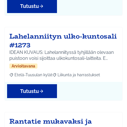
Tutustu
Lahelanniityn ulko-kuntosali
#1273
IDEAN KUVAUS: Lahelanniityssä tyhjillään olevaan
puistoon voisi sijoittaa ulkokuntosali-laitteita. E…
Arvioitavana
Etelä-Tuusulan kylät
Liikunta ja harrastukset
Rajaa tulokset aihepiirin mukaan: Etelä-Tuusulan kylät
Rajaa tulokset teeman mukaan: Liikunta
Tutustu
Rantatie mukavaksi ja