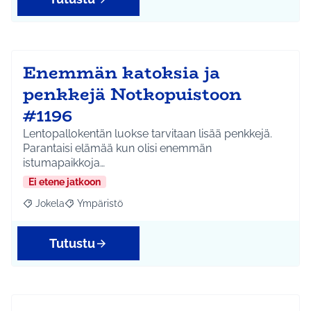
Enemmän katoksia ja
penkkejä Notkopuistoon
#1196
Lentopallokentän luokse tarvitaan lisää penkkejä.
Parantaisi elämää kun olisi enemmän
istumapaikkoja…
Ei etene jatkoon
Jokela
Ympäristö
Rajaa tulokset aihepiirin mukaan: Jokela
Rajaa tulokset teeman mukaan: Ympäristö
Tutustu