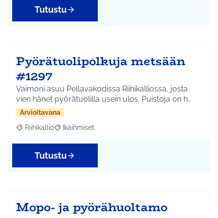
Tutustu
Pyörätuolipolkuja metsään
#1297
Vaimoni asuu Pellavakodissa Riihikalliossa, josta
vien hänet pyörätuolilla usein ulos. Puistoja on h…
Arvioitavana
Riihikallio
Ikäihmiset
Rajaa tulokset aihepiirin mukaan: Riihikallio
Rajaa tulokset teeman mukaan: Ikäihmiset
Tutustu
Mopo- ja pyörähuoltamo