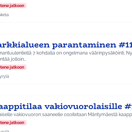
etene jatkoon
okela
a tulokset aihepiirin mukaan: Jokela
arkkialueen parantaminen #1
antuulentiellä 7 kohdalla on ongelmana väärinpysäköinti. Nyk
ntää jolloin…
etene jatkoon
yrylä
a tulokset aihepiirin mukaan: Hyrylä
appitilaa vakiovuorolaisille #
iselle vakiovuoron saaneelle osoitetaan Mäntymäestä kaappiti
etene jatkoon
yrylä