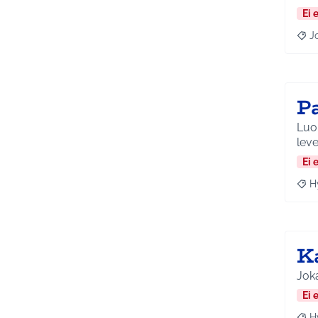
Ei 
J
Raja
P
Luon
leve
Ei 
H
Raja
Ka
Joka
Ei 
H