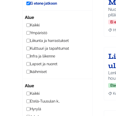
M
Ei etene jatkoon
Nuor
pitä
Alue
Ei 
Kaikki
H
Raja
Ympäristö
Liikunta ja harrastukset
Kulttuuri ja tapahtumat
L
Infra ja liikenne
ul
Lapset ja nuoret
Ikäihmiset
Lenk
houk
Ete
Alue
K
Kaikki
Raj
Etelä-Tuusulan kylät
Hyrylä