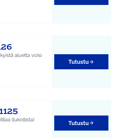
126
yistä aluetta voisi
Tutustu
1125
laa (lukollista)
Tutustu