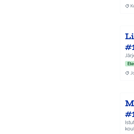
K
Raj
L
#
Jär
Ete
J
Raja
M
#
Ist
kou