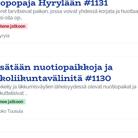
opopaja Hyrylään #1131
et tarvitsevat paikan, jossa voivat yhdessä korjata ja huolta
isi olla op…
etene jatkoon
yrylä
a tulokset aihepiirin mukaan: Hyrylä
isätään nuotiopaikkoja ja
koliikuntavälinitä #1130
keily ja liikkumisväylien läheisyydessä olevat nuotiopaikat ja
uttelisivat …
nee jatkoon
oko Tuusula
aa tulokset aihepiirin mukaan: Koko Tuusula