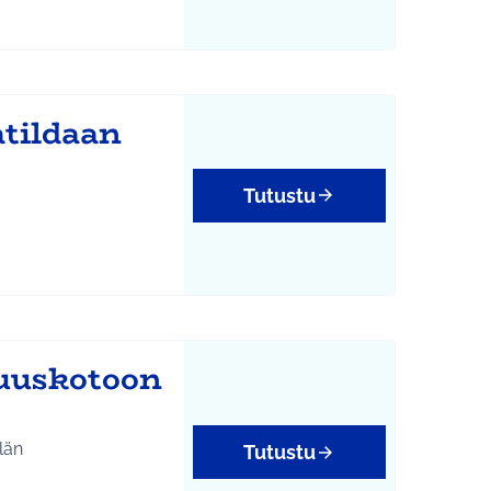
tildaan
Tutustu
uuskotoon
län
Tutustu