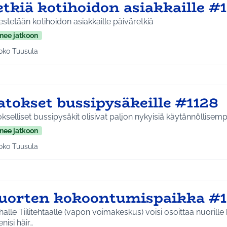
tkiä kotihoidon asiakkaille #
estetään kotihoidon asiakkaille päiväretkiä
nee jatkoon
oko Tuusula
aa tulokset aihepiirin mukaan: Koko Tuusula
atokset bussipysäkeille #1128
kselliset bussipysäkit olisivat paljon nykyisiä käytännöllisempi
nee jatkoon
oko Tuusula
aa tulokset aihepiirin mukaan: Koko Tuusula
uorten kokoontumispaikka #1
alle Tiilitehtaalle (vapon voimakeskus) voisi osoittaa nuoril
nisi häir…