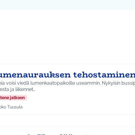
ta kartta
vassa elementissä on kartta, joka esittää tämän sivun tietueet 
107
umenaurauksen tehostaminen
a voisi viedä lumenkaatopaikoille useammin. Nykyisin bussip
sta ja liikennet…
etene jatkoon
oko Tuusula
aa tulokset aihepiirin mukaan: Koko Tuusula