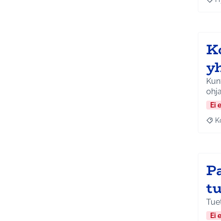
Raja
K
yh
Kunt
ohja
Ei 
K
Raj
P
t
Tuet
Ei 