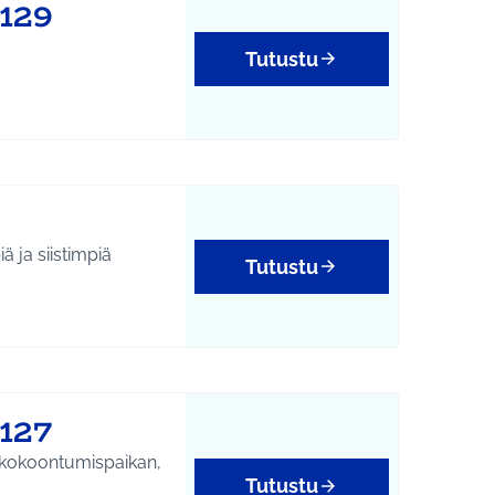
1129
Tutustu
ä ja siistimpiä
Tutustu
127
le kokoontumispaikan,
Tutustu