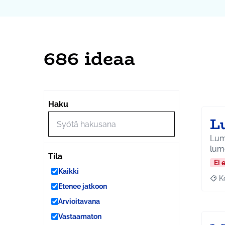
686 ideaa
Ohi
Seuraa
+
Haku
−
L
Lumi
lume
Tila
Ei 
Kaikki
K
Raj
Etenee jatkoon
Arvioitavana
Vastaamaton