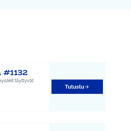
Leaflet
|
©
HERE maps
karttapisteinä. Elementtiä voi käyttää ruudunlukijalla, mutta 
 #1132
ysäkit täyttyvät
Tutustu