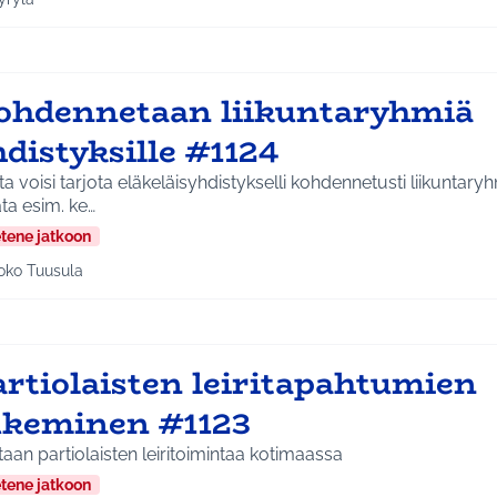
a tulokset aihepiirin mukaan: Hyrylä
ohdennetaan liikuntaryhmiä
distyksille #1124
a voisi tarjota eläkeläisyhdistykselli kohdennetusti liikuntaryh
ta esim. ke…
etene jatkoon
oko Tuusula
aa tulokset aihepiirin mukaan: Koko Tuusula
artiolaisten leiritapahtumien
ukeminen #1123
aan partiolaisten leiritoimintaa kotimaassa
etene jatkoon