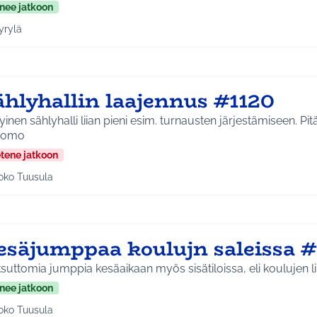
nee jatkoon
yrylä
a tulokset aihepiirin mukaan: Hyrylä
ählyhallin laajennus #1120
inen sählyhalli liian pieni esim. turnausten järjestämiseen. Pit
somo
etene jatkoon
oko Tuusula
aa tulokset aihepiirin mukaan: Koko Tuusula
esäjumppaa koulujn saleissa #
uttomia jumppia kesäaikaan myös sisätiloissa, eli koulujen li
nee jatkoon
oko Tuusula
aa tulokset aihepiirin mukaan: Koko Tuusula