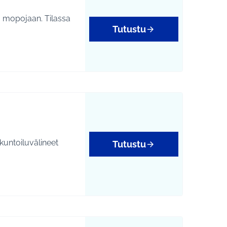
a mopojaan. Tilassa
Tutustu
 kuntoiluvälineet
Tutustu