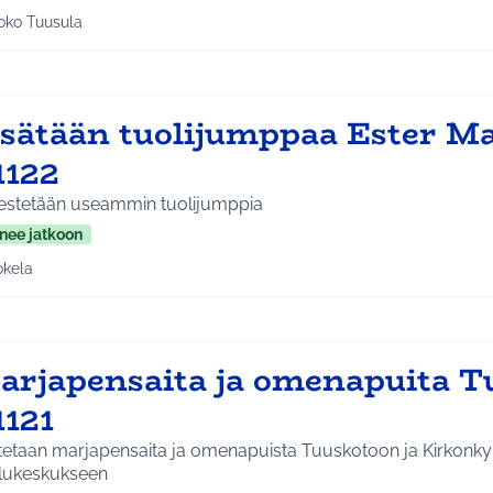
oko Tuusula
aa tulokset aihepiirin mukaan: Koko Tuusula
isätään tuolijumppaa Ester Ma
1122
jestetään useammin tuolijumppia
nee jatkoon
okela
a tulokset aihepiirin mukaan: Jokela
arjapensaita ja omenapuita T
1121
utetaan marjapensaita ja omenapuista Tuuskotoon ja Kirkonky
lukeskukseen