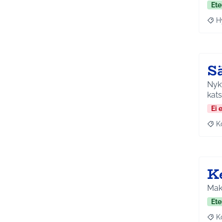
Ete
H
Raja
S
Nyky
kat
Ei 
K
Raj
K
Maks
Ete
K
Raj