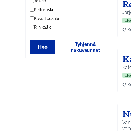
Re
Jokela
Kellokoski
Järj
Koko Tuusula
Ete
Riihikallio
K
Raj
Tyhjennä
Hae
hakuvalinnat
K
Kato
Ete
K
Raj
N
Vanh
vähe