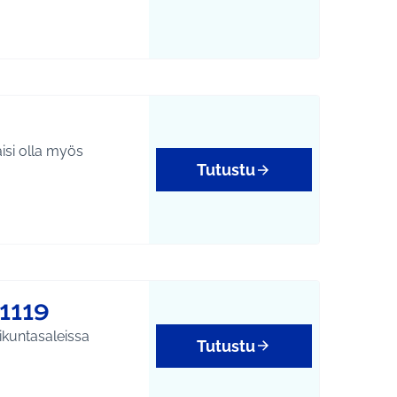
äisi olla myös
Tutustu
1119
ikuntasaleissa
Tutustu