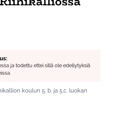
Riihikalliossa
us:
sa ja todettu ettei sillä ole edellytyksiä
issa.
hikallion koulun 5. b. ja 5.c. luokan