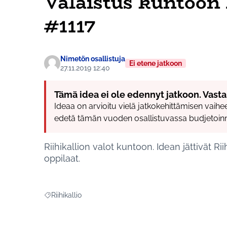
Valaistus kuntoon 
#1117
Nimetön osallistuja
Ei etene jatkoon
27.11.2019 12:40
Tämä idea ei ole edennyt jatkoon. Vasta
Ideaa on arvioitu vielä jatkokehittämisen vaihees
edetä tämän vuoden osallistuvassa budjetoinn
Riihikallion valot kuntoon. Idean jättivät Rii
oppilaat.
Riihikallio
Rajaa tulokset aihepiirin mukaan: Riihikallio