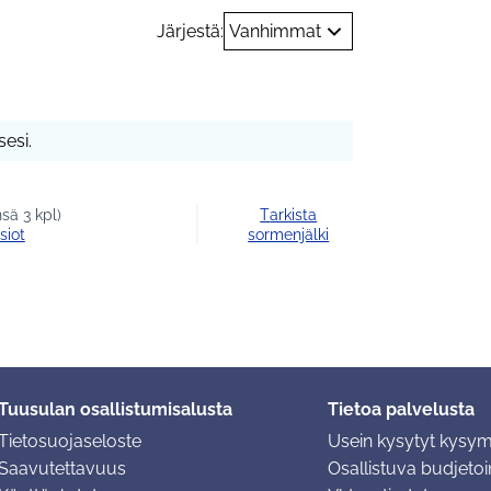
Järjestä:
Vanhimmat
esi.
sä 3 kpl)
Tarkista
siot
sormenjälki
Tuusulan osallistumisalusta
Tietoa palvelusta
Tietosuojaseloste
Usein kysytyt kysy
Saavutettavuus
Osallistuva budjetoin