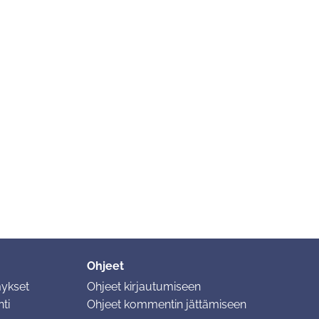
Ohjeet
mykset
Ohjeet kirjautumiseen
ti
Ohjeet kommentin jättämiseen