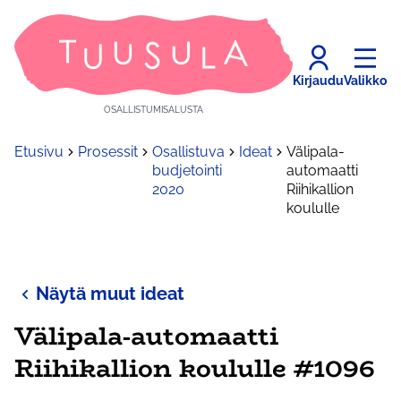
Kirjaudu
Valikko
OSALLISTUMISALUSTA
Etusivu
Prosessit
Osallistuva
Ideat
Välipala-
budjetointi
automaatti
2020
Riihikallion
koululle
Näytä muut ideat
Välipala-automaatti
Riihikallion koululle #1096