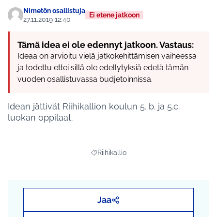
Nimetön osallistuja
Ei etene jatkoon
27.11.2019 12:40
Tämä idea ei ole edennyt jatkoon. Vastaus:
Ideaa on arvioitu vielä jatkokehittämisen vaiheessa
ja todettu ettei sillä ole edellytyksiä edetä tämän
vuoden osallistuvassa budjetoinnissa.
Idean jättivät Riihikallion koulun 5. b. ja 5.c.
luokan oppilaat.
Riihikallio
Rajaa tulokset aihepiirin mukaan: Riihikal
Jaa