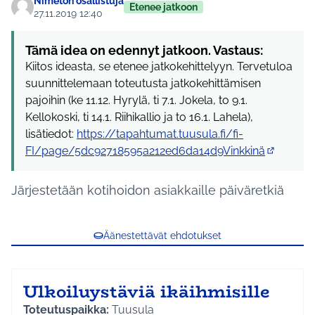
Nimetön osallistuja
Etenee jatkoon
27.11.2019 12:40
Tämä idea on edennyt jatkoon. Vastaus:
Kiitos ideasta, se etenee jatkokehittelyyn. Tervetuloa
suunnittelemaan toteutusta jatkokehittämisen
pajoihin (ke 11.12. Hyrylä, ti 7.1. Jokela, to 9.1.
Kellokoski, ti 14.1. Riihikallio ja to 16.1. Lahela),
lisätiedot:
https://tapahtumat.tuusula.fi/fi-
FI/page/5dc92718595a212ed6da14d9Vinkkinä
(Ulkoinen 
Järjestetään kotihoidon asiakkaille päiväretkiä
Äänestettävät ehdotukset
Ulkoiluystäviä ikäihmisille
Toteutuspaikka:
Tuusula