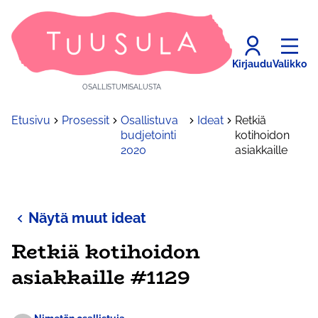
Kirjaudu
Valikko
OSALLISTUMISALUSTA
Etusivu
Prosessit
Osallistuva
Ideat
Retkiä
budjetointi
kotihoidon
2020
asiakkaille
Näytä muut ideat
Retkiä kotihoidon
asiakkaille #1129