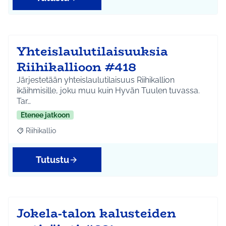
Yhteislaulutilaisuuksia
Riihikallioon #418
Järjestetään yhteislaulutilaisuus Riihikallion
ikäihmisille, joku muu kuin Hyvän Tuulen tuvassa.
Tar…
Etenee jatkoon
Riihikallio
Rajaa tulokset aihepiirin mukaan: Riihikallio
Tutustu
Jokela-talon kalusteiden