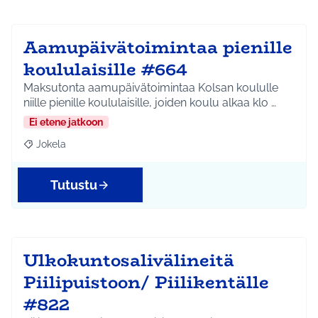
Aamupäivätoimintaa pienille
koululaisille #664
Maksutonta aamupäivätoimintaa Kolsan koululle
niille pienille koululaisille, joiden koulu alkaa klo …
Ei etene jatkoon
Jokela
Rajaa tulokset aihepiirin mukaan: Jokela
Tutustu
Ulkokuntosalivälineitä
Piilipuistoon/ Piilikentälle
#822