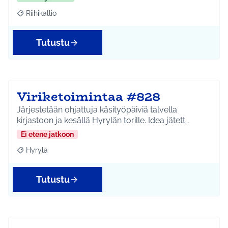
Riihikallio
Rajaa tulokset aihepiirin mukaan: Riihikallio
Tutustu
Viriketoimintaa #828
Järjestetään ohjattuja käsityöpäiviä talvella
kirjastoon ja kesällä Hyrylän torille. Idea jätett…
Ei etene jatkoon
Hyrylä
Rajaa tulokset aihepiirin mukaan: Hyrylä
Tutustu