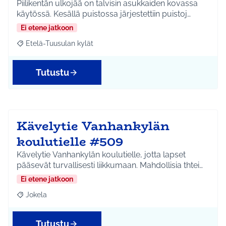
Piilikentän ulkojää on talvisin asukkaiden kovassa
käytössä. Kesällä puistossa järjestettiin puistoj…
Ei etene jatkoon
Etelä-Tuusulan kylät
Rajaa tulokset aihepiirin mukaan: Etelä-Tuusulan kylät
Tutustu
Kävelytie Vanhankylän
koulutielle #509
Kävelytie Vanhankylän koulutielle, jotta lapset
pääsevät turvallisesti liikkumaan. Mahdollisia thtei…
Ei etene jatkoon
Jokela
Rajaa tulokset aihepiirin mukaan: Jokela
Tutustu