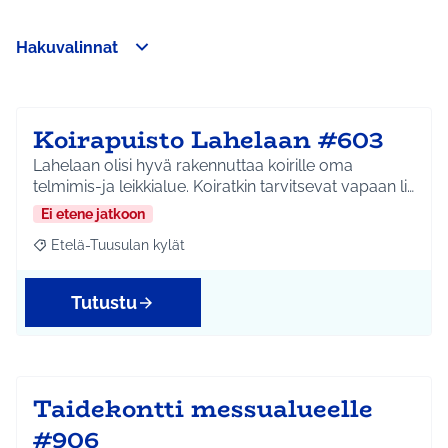
Hakuvalinnat
Ohita kartta
Leaflet
|
©
HERE maps
Seuraavassa elementissä on kartta, joka esittää tämän sivun 
107
+
−
Koirapuisto Lahelaan #603
Lahelaan olisi hyvä rakennuttaa koirille oma
telmimis-ja leikkialue. Koiratkin tarvitsevat vapaan li…
Ei etene jatkoon
Etelä-Tuusulan kylät
Rajaa tulokset aihepiirin mukaan: Etelä-Tuusulan kylät
Tutustu
Taidekontti messualueelle
#906