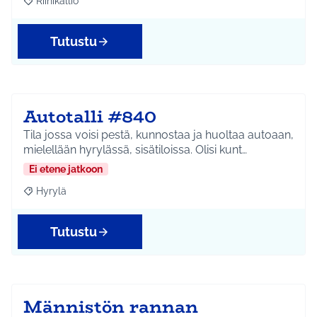
Riihikallio
Rajaa tulokset aihepiirin mukaan: Riihikallio
Tutustu
Autotalli #840
Tila jossa voisi pestä, kunnostaa ja huoltaa autoaan,
mielellään hyrylässä, sisätiloissa. Olisi kunt…
Ei etene jatkoon
Hyrylä
Rajaa tulokset aihepiirin mukaan: Hyrylä
Tutustu
Männistön rannan