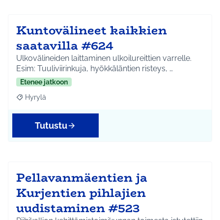
Kuntovälineet kaikkien
saatavilla #624
Ulkovälineiden laittaminen ulkoilureittien varrelle.
Esim: Tuuliviirinkuja, hyökkäläntien risteys, …
Etenee jatkoon
Hyrylä
Rajaa tulokset aihepiirin mukaan: Hyrylä
Tutustu
Pellavanmäentien ja
Kurjentien pihlajien
uudistaminen #523