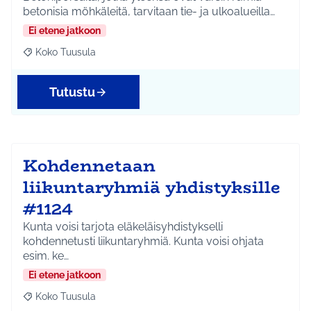
betonisia möhkäleitä, tarvitaan tie- ja ulkoalueilla…
Ei etene jatkoon
Koko Tuusula
Rajaa tulokset aihepiirin mukaan: Koko Tuusula
Tutustu
Kohdennetaan
liikuntaryhmiä yhdistyksille
#1124
Kunta voisi tarjota eläkeläisyhdistykselli
kohdennetusti liikuntaryhmiä. Kunta voisi ohjata
esim. ke…
Ei etene jatkoon
Koko Tuusula
Rajaa tulokset aihepiirin mukaan: Koko Tuusula