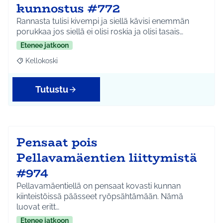
kunnostus #772
Rannasta tulisi kivempi ja siellä kävisi enemmän
porukkaa jos siellä ei olisi roskia ja olisi tasais…
Etenee jatkoon
Kellokoski
Rajaa tulokset aihepiirin mukaan: Kellokoski
Tutustu
Pensaat pois
Pellavamäentien liittymistä
#974
Pellavamäentiellä on pensaat kovasti kunnan
kiinteistöissä päässeet ryöpsähtämään. Nämä
luovat eritt…
Etenee jatkoon