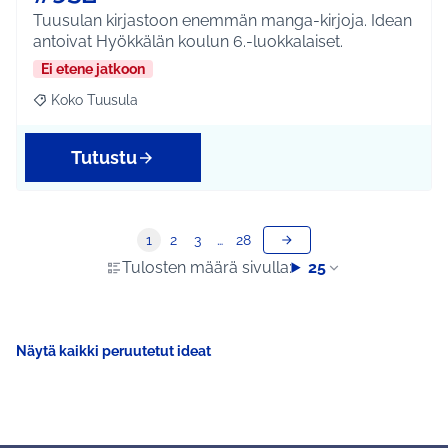
Tuusulan kirjastoon enemmän manga-kirjoja. Idean
antoivat Hyökkälän koulun 6.-luokkalaiset.
Ei etene jatkoon
Koko Tuusula
Rajaa tulokset aihepiirin mukaan: Koko Tuusula
Tutustu
1
2
3
…
28
Tulosten määrä sivulla:
25
Näytä kaikki peruutetut ideat