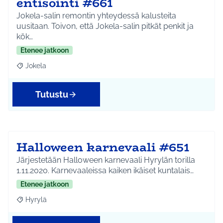
entisöinti #661
Jokela-salin remontin yhteydessä kalusteita
uusitaan. Toivon, että Jokela-salin pitkät penkit ja
kök…
Etenee jatkoon
Jokela
Rajaa tulokset aihepiirin mukaan: Jokela
Tutustu
Halloween karnevaali #651
Järjestetään Halloween karnevaali Hyrylän torilla
1.11.2020. Karnevaaleissa kaiken ikäiset kuntalais…
Etenee jatkoon
Hyrylä
Rajaa tulokset aihepiirin mukaan: Hyrylä