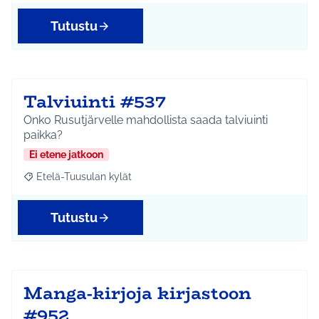
Tutustu
Talviuinti #537
Onko Rusutjärvelle mahdollista saada talviuinti
paikka?
Ei etene jatkoon
Etelä-Tuusulan kylät
Rajaa tulokset aihepiirin mukaan: Etelä-Tuusulan kylät
Tutustu
Manga-kirjoja kirjastoon
#952