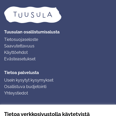
Tuusulan osallistumisalusta
Tietosuojaseloste
Saavutettavuus
Käyttöehdot
Evästeasetukset
Tietoa palvelusta
Usein kysytyt kysymykset
Osallistuva budjetointi
Yhteystiedot
Ohjeet
Tietoa verkkosivustolla käytetyistä