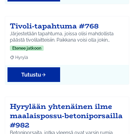
Tivoli-tapahtuma #768
Järjestetään tapahtuma, joissa olisi mahdollista
päästä tivolilaitteisiin. Paikkana voisi olla jokin…
Etenee jatkoon
Hyrylä
Rajaa tulokset aihepiirin mukaan: Hyrylä
Tutustu
Hyrylään yhtenäinen ilme
maalaispossu-betoniporsailla
#982
Betoniporsaita, jotka yleensä ovat varsin rumia