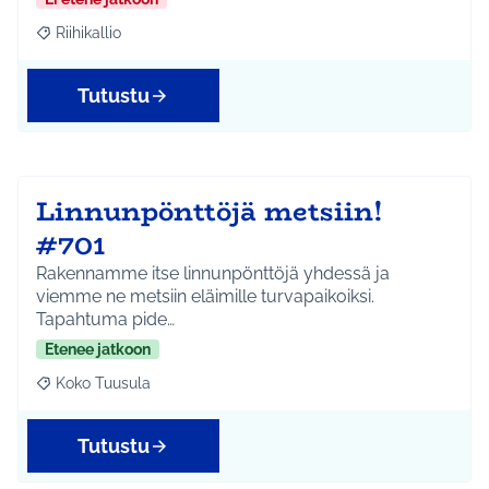
Riihikallio
Rajaa tulokset aihepiirin mukaan: Riihikallio
Tutustu
Linnunpönttöjä metsiin!
#701
Rakennamme itse linnunpönttöjä yhdessä ja
viemme ne metsiin eläimille turvapaikoiksi.
Tapahtuma pide…
Etenee jatkoon
Koko Tuusula
Rajaa tulokset aihepiirin mukaan: Koko Tuusula
Tutustu