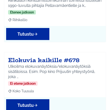
Riihikallion kehittämistoimikunnan toimesta istutettiin
1990-luvulla pihlajia Pellavamäentielle ja k…
Etenee jatkoon
Riihikallio
Rajaa tulokset aihepiirin mukaan: Riihikallio
Tutustu
Elokuvia kaikille #678
Ulkoilma elokuvanäytöksia/elokuvanäytöksiä
sisätiloissa. Esim. Pop kino Prijuutin yhteystyönä,
joka …
Ei etene jatkoon
Koko Tuusula
Rajaa tulokset aihepiirin mukaan: Koko Tuusula
Tutustu