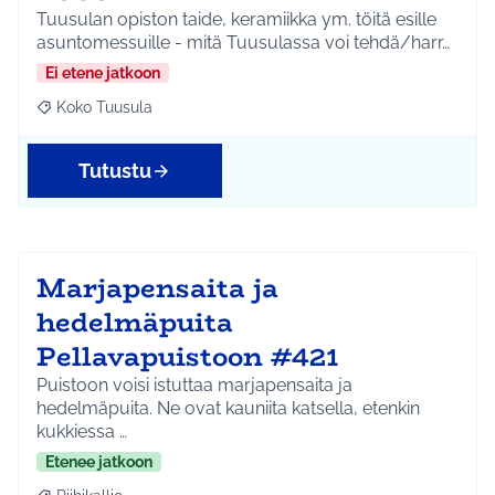
Tuusulan opiston taide, keramiikka ym. töitä esille
asuntomessuille - mitä Tuusulassa voi tehdä/harr…
Ei etene jatkoon
Koko Tuusula
Rajaa tulokset aihepiirin mukaan: Koko Tuusula
Tutustu
Marjapensaita ja
hedelmäpuita
Pellavapuistoon #421
Puistoon voisi istuttaa marjapensaita ja
hedelmäpuita. Ne ovat kauniita katsella, etenkin
kukkiessa …
Etenee jatkoon