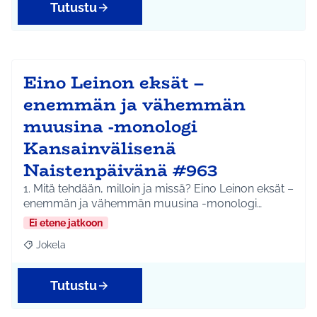
Tutustu
Eino Leinon eksät –
enemmän ja vähemmän
muusina -monologi
Kansainvälisenä
Naistenpäivänä #963
1. Mitä tehdään, milloin ja missä? Eino Leinon eksät –
enemmän ja vähemmän muusina -monologi…
Ei etene jatkoon
Jokela
Rajaa tulokset aihepiirin mukaan: Jokela
Tutustu