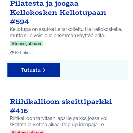
Pilatesta ja joogaa
Kellokosken Kellotupaan
#594
Kellotupa on asukkaille tarkoitettu tila Kellokoskella,
mutta sille voisi olla enemmän käyttöä erila…
Etenee jatkoon
Kellokoski
Rajaa tulokset aihepiirin mukaan: Kellokoski
Tutustu
Riihikallioon skeittiparkki
#416
Riihikallioon tarvitaan lapsille paikka jossa voi
skeitata ja viettää aikaa. Pop up ideapaja 10.…
Ei etene jatkoon