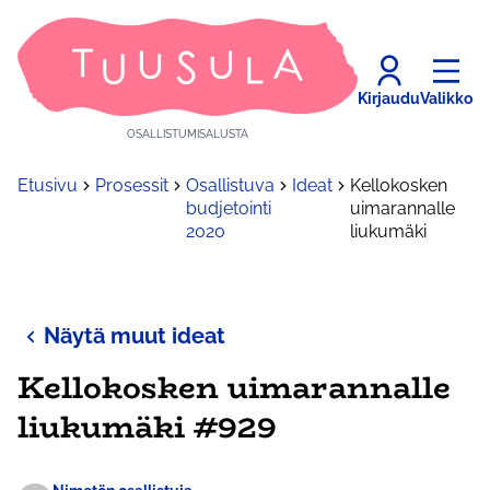
Kirjaudu
Valikko
OSALLISTUMISALUSTA
Etusivu
Prosessit
Osallistuva
Ideat
Kellokosken
budjetointi
uimarannalle
2020
liukumäki
Näytä muut ideat
Kellokosken uimarannalle
liukumäki #929