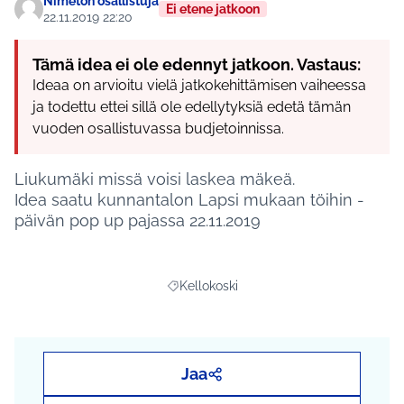
Nimetön osallistuja
Ei etene jatkoon
22.11.2019 22:20
Tämä idea ei ole edennyt jatkoon. Vastaus:
Ideaa on arvioitu vielä jatkokehittämisen vaiheessa
ja todettu ettei sillä ole edellytyksiä edetä tämän
vuoden osallistuvassa budjetoinnissa.
Liukumäki missä voisi laskea mäkeä.
Idea saatu kunnantalon Lapsi mukaan töihin -
päivän pop up pajassa 22.11.2019
Kellokoski
Rajaa tulokset aihepiirin mukaan: Kelloko
Jaa