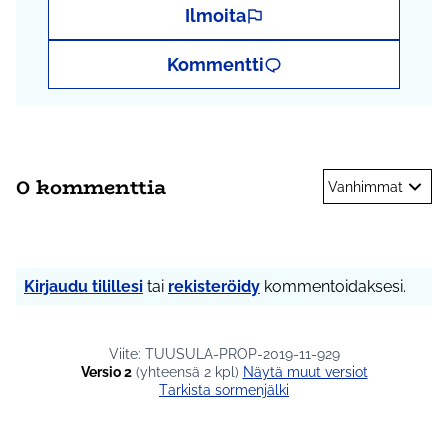
Ilmoita
Kommentti
0 kommenttia
Vanhimmat
Kirjaudu tilillesi
tai
rekisteröidy
kommentoidaksesi.
Viite: TUUSULA-PROP-2019-11-929
Versio 2
(yhteensä 2 kpl)
näytä muut versiot
Tarkista sormenjälki