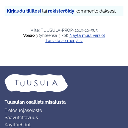
Kirjaudu tilillesi
tai
rekisteröidy
kommentoidaksesi.
Viite: TUUSULA-PROP-2019-10-585
Versio 3
(yhteensä 3 kpl)
näytä muut versiot
Tarkista sormenjälki
Tuusulan osallistumisalusta
Tietosuojaseloste
Saavutettavuus
Käyttöehdot