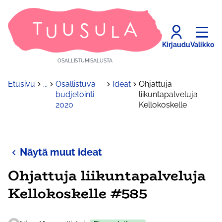
Kirjaudu
Valikko
OSALLISTUMISALUSTA
Etusivu
...
Osallistuva
Ideat
Ohjattuja
budjetointi
liikuntapalveluja
2020
Kellokoskelle
Näytä muut ideat
Ohjattuja liikuntapalveluja
Kellokoskelle #585