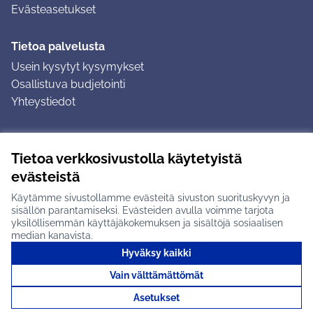
Evästeasetukset
Tietoa palvelusta
Usein kysytyt kysymykset
Osallistuva budjetointi
Yhteystiedot
Ohjeet
Tietoa verkkosivustolla käytetyistä
Ohjeet kirjautumiseen
evästeistä
Ohjeet kommentin jättämiseen
Käytämme sivustollamme evästeitä sivuston suorituskyvyn ja
sisällön parantamiseksi. Evästeiden avulla voimme tarjota
yksilöllisemmän käyttäjäkokemuksen ja sisältöjä sosiaalisen
median kanavista.
Hyväksy kaikki
Tuusulan osallistumisalusta X-palvelussa
Tuusula
Vain välttämättömät
Creative Commons -lisenssi
(Ulkoinen linkki)
(Ulkoinen linkki)
(Ulkoine
Verkkosivusto luotu
vapaan ohjelmiston
(Ulkoinen
Asetukset
avulla.