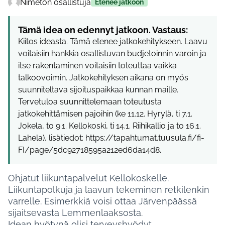
Nimetön osallistuja
Etenee jatkoon
Tämä idea on edennyt jatkoon. Vastaus:
Kiitos ideasta. Tämä etenee jatkokehitykseen. Laavu
voitaisiin hankkia osallistuvan budjetoinnin varoin ja
itse rakentaminen voitaisiin toteuttaa vaikka
talkoovoimin. Jatkokehityksen aikana on myös
suunniteltava sijoituspaikkaa kunnan maille.
Tervetuloa suunnittelemaan toteutusta
jatkokehittämisen pajoihin (ke 11.12. Hyrylä, ti 7.1.
Jokela, to 9.1. Kellokoski, ti 14.1. Riihikallio ja to 16.1.
Lahela), lisätiedot: https://tapahtumat.tuusula.fi/fi-
FI/page/5dc92718595a212ed6da14d8.
Ohjatut liikuntapalvelut Kellokoskelle.
Liikuntapolkuja ja laavun tekeminen retkilenkin
varrelle. Esimerkkiä voisi ottaa Järvenpäässä
sijaitsevasta Lemmenlaaksosta.
Idean hyötynä olisi terveyshyödyt.