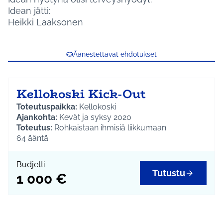
Idean jätti:
Heikki Laaksonen
Äänestettävät ehdotukset
Kellokoski Kick-Out
Toteutuspaikka:
Kellokoski
Ajankohta:
Kevät ja syksy 2020
Toteutus:
Rohkaistaan ihmisiä liikkumaan
järjestämällä opastusta ja ohjattuja liikuntatuokioita
64
ääntä
keväällä ja syksyllä. Kellokosken liikuntapaikoilla
(Roinilanpelto, Rivieran pururata ja koulun
Budjetti
liikuntakenttä) voisi järjestää kolme kick-out
Tutustu
1 000 €
liikuntatuokiota huhti/toukokuussa ja toiset kolme
elo/syyskuussa innostamaan kyläläisiä liikkumaan
Kokonaisbudjetti
: 1 000 €
Lisätiedot:
Erityisliikunnansuunnittelija Sami Liehu,
p. 040 3142 222, sami.liehu@tuusula.fi