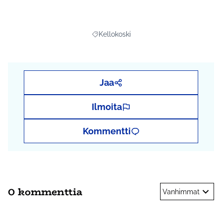
Kerro ja seuraa projektia myös sosiaalisessa
mediassa tunnisteilla
#kickout
,
#kellokoski
ja
#osbu2020
Kellokoski
Rajaa tulokset aihepiirin mukaan: Kelloko
Jaa
Ilmoita
Kommentti
0 kommenttia
Vanhimmat