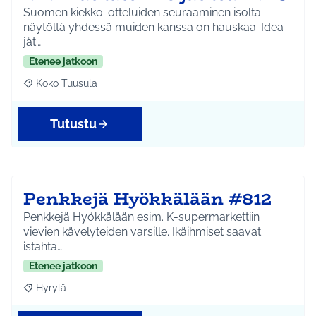
Suomen kiekko-otteluiden seuraaminen isolta
näytöltä yhdessä muiden kanssa on hauskaa. Idea
jät…
Etenee jatkoon
Koko Tuusula
Rajaa tulokset aihepiirin mukaan: Koko Tuusula
Tutustu
Penkkejä Hyökkälään #812
Penkkejä Hyökkälään esim. K-supermarkettiin
vievien kävelyteiden varsille. Ikäihmiset saavat
istahta…
Etenee jatkoon
Hyrylä
Rajaa tulokset aihepiirin mukaan: Hyrylä