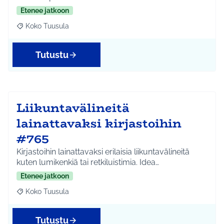
Etenee jatkoon
Koko Tuusula
Rajaa tulokset aihepiirin mukaan: Koko Tuusula
Tutustu
Liikuntavälineitä
lainattavaksi kirjastoihin
#765
Kirjastoihin lainattavaksi erilaisia liikuntavälineitä
kuten lumikenkiä tai retkiluistimia. Idea…
Etenee jatkoon
Koko Tuusula
Rajaa tulokset aihepiirin mukaan: Koko Tuusula
Tutustu