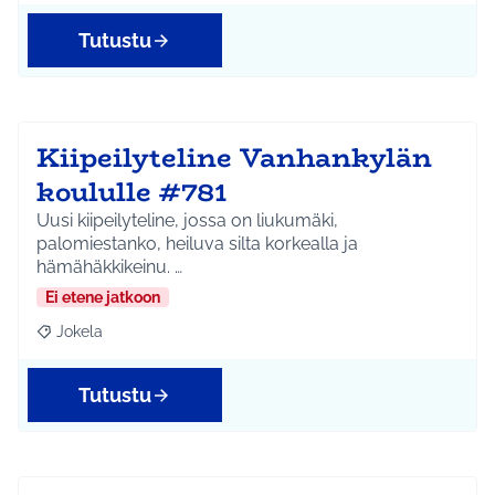
Tutustu
Kiipeilyteline Vanhankylän
koululle #781
Uusi kiipeilyteline, jossa on liukumäki,
palomiestanko, heiluva silta korkealla ja
hämähäkkikeinu. …
Ei etene jatkoon
Jokela
Rajaa tulokset aihepiirin mukaan: Jokela
Tutustu