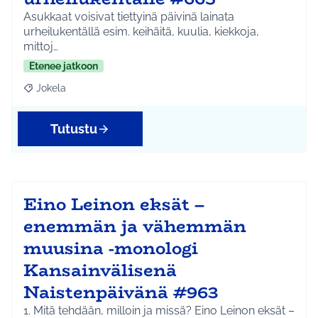
Asukkaat voisivat tiettyinä päivinä lainata
urheilukentällä esim. keihäitä, kuulia, kiekkoja,
mittoj…
Etenee jatkoon
Jokela
Rajaa tulokset aihepiirin mukaan: Jokela
Tutustu
Eino Leinon eksät –
enemmän ja vähemmän
muusina -monologi
Kansainvälisenä
Naistenpäivänä #963
1. Mitä tehdään, milloin ja missä? Eino Leinon eksät –