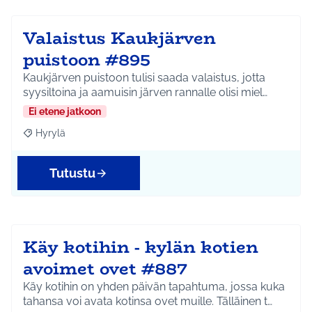
Valaistus Kaukjärven
puistoon #895
Kaukjärven puistoon tulisi saada valaistus, jotta
syysiltoina ja aamuisin järven rannalle olisi miel…
Ei etene jatkoon
Hyrylä
Rajaa tulokset aihepiirin mukaan: Hyrylä
Tutustu
Käy kotihin - kylän kotien
avoimet ovet #887
Käy kotihin on yhden päivän tapahtuma, jossa kuka
tahansa voi avata kotinsa ovet muille. Tälläinen t…