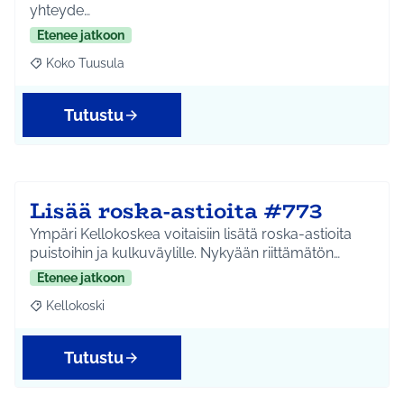
yhteyde…
Etenee jatkoon
Koko Tuusula
Rajaa tulokset aihepiirin mukaan: Koko Tuusula
Tutustu
Lisää roska-astioita #773
Ympäri Kellokoskea voitaisiin lisätä roska-astioita
puistoihin ja kulkuväylille. Nykyään riittämätön…
Etenee jatkoon
Kellokoski
Rajaa tulokset aihepiirin mukaan: Kellokoski
Tutustu