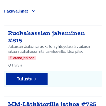
Hakuvalinnat
Ohita kartta
Leaflet
|
©
HERE maps
Seuraavassa elementissä on kartta, joka esittää tämän sivun 
107
+
−
Ruokakassien jakeminen
#815
Jokaisen diakoniaruokailun yhteydessä voitaisiin
jakaa ruokakassi niitä tarvitseville. Idea jäte…
Ei etene jatkoon
Hyrylä
Rajaa tulokset aihepiirin mukaan: Hyrylä
Tutustu
MM-Lätkätorille jatkoa #725