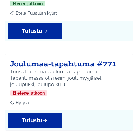
Etenee jatkoon
Etelä-Tuusulan kylät
Rajaa tulokset aihepiirin mukaan: Etelä-Tuusulan kylät
Tutustu
Joulumaa-tapahtuma #771
Tuusulaan oma Joulumaa-tapahtuma.
Tapahtumassa olisi esim. joulumyyjäiset,
joulupukki, joulupolku ul…
Ei etene jatkoon
Hyrylä
Rajaa tulokset aihepiirin mukaan: Hyrylä
Tutustu