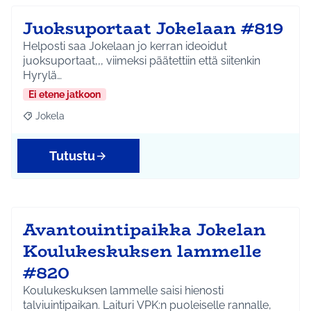
Juoksuportaat Jokelaan #819
Helposti saa Jokelaan jo kerran ideoidut
juoksuportaat,,, viimeksi päätettiin että siitenkin
Hyrylä…
Ei etene jatkoon
Jokela
Rajaa tulokset aihepiirin mukaan: Jokela
Tutustu
Avantouintipaikka Jokelan
Koulukeskuksen lammelle
#820
Koulukeskuksen lammelle saisi hienosti
talviuintipaikan. Laituri VPK:n puoleiselle rannalle,