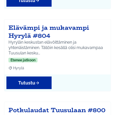
Tutustu
Elävämpi ja mukavampi
Hyrylä #804
Hyrylän keskustan elävöittäminen ja
yhtenäistäminen. Tällöin kesällä olisi mukavampaa
Tuusulan kesku…
Etenee jatkoon
Hyrylä
Rajaa tulokset aihepiirin mukaan: Hyrylä
Tutustu
Potkulaudat Tuusulaan #800