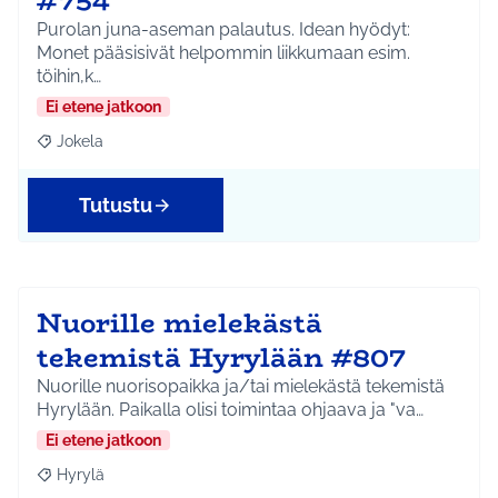
#754
Purolan juna-aseman palautus. Idean hyödyt:
Monet pääsisivät helpommin liikkumaan esim.
töihin,k…
Ei etene jatkoon
Jokela
Rajaa tulokset aihepiirin mukaan: Jokela
Tutustu
Nuorille mielekästä
tekemistä Hyrylään #807
Nuorille nuorisopaikka ja/tai mielekästä tekemistä
Hyrylään. Paikalla olisi toimintaa ohjaava ja "va…
Ei etene jatkoon
Hyrylä
Rajaa tulokset aihepiirin mukaan: Hyrylä