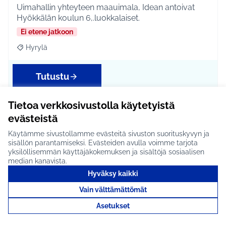
Uimahallin yhteyteen maauimala, Idean antoivat
Hyökkälän koulun 6,.luokkalaiset.
Ei etene jatkoon
Hyrylä
Rajaa tulokset aihepiirin mukaan: Hyrylä
Tutustu
Tietoa verkkosivustolla käytetyistä
evästeistä
Kaikkien liikuntapäivä
Käytämme sivustollamme evästeitä sivuston suorituskyvyn ja
lähikoululla #1015
sisällön parantamiseksi. Evästeiden avulla voimme tarjota
yksilöllisemmän käyttäjäkokemuksen ja sisältöjä sosiaalisen
Sellainen päivä, että voi mennä jonkun koulun
median kanavista.
liikkasaliin liikkumaan koko perheen kanssa. Idea s…
Hyväksy kaikki
Etenee jatkoon
Vain välttämättömät
Koko Tuusula
Rajaa tulokset aihepiirin mukaan: Koko Tuusula
Asetukset