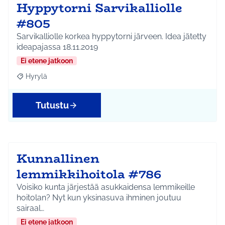
Hyppytorni Sarvikalliolle
#805
Sarvikalliolle korkea hyppytorni järveen. Idea jätetty
ideapajassa 18.11.2019
Ei etene jatkoon
Hyrylä
Rajaa tulokset aihepiirin mukaan: Hyrylä
Tutustu
Kunnallinen
lemmikkihoitola #786
Voisiko kunta järjestää asukkaidensa lemmikeille
hoitolan? Nyt kun yksinasuva ihminen joutuu
sairaal…
Ei etene jatkoon