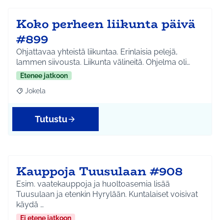
Koko perheen liikunta päivä
#899
Ohjattavaa yhteistä liikuntaa. Erinlaisia pelejä,
lammen siivousta. Liikunta välineitä. Ohjelma oli…
Etenee jatkoon
Jokela
Rajaa tulokset aihepiirin mukaan: Jokela
Tutustu
Kauppoja Tuusulaan #908
Esim. vaatekauppoja ja huoltoasemia lisää
Tuusulaan ja etenkin Hyrylään. Kuntalaiset voisivat
käydä …
Ei etene jatkoon