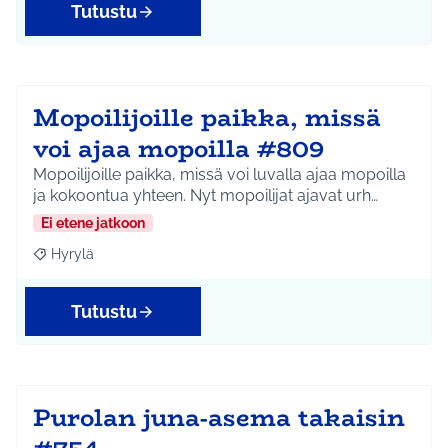
Tutustu
Mopoilijoille paikka, missä
voi ajaa mopoilla #809
Mopoilijoille paikka, missä voi luvalla ajaa mopoilla
ja kokoontua yhteen. Nyt mopoilijat ajavat urh…
Ei etene jatkoon
Hyrylä
Rajaa tulokset aihepiirin mukaan: Hyrylä
Tutustu
Purolan juna-asema takaisin