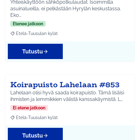
Yhteiskäyttöön sähköpotkulaudat. Isoimmilla
asuinalueilla, ei pelkästään Hyrylän keskustassa.
Eko…
Etenee jatkoon
Etelä-Tuusulan kylät
Rajaa tulokset aihepiirin mukaan: Etelä-Tuusulan kylät
Tutustu
Koirapuisto Lahelaan #853
Lahelaan olisi hyvä saada koirapuisto. Tämä lisäisi
ihmisten ja lemmikkien välistä kanssakäymistä. L…
Ei etene jatkoon
Etelä-Tuusulan kylät
Rajaa tulokset aihepiirin mukaan: Etelä-Tuusulan kylät
Tutustu