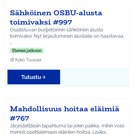
Sähköinen OSBU-alusta
toimivaksi #997
Osallistuvan budjetoinnin sähköinen alusta
toimivaksi. Nyt kirjautuminen alustalle on haastavaa.
…
Etenee jatkoon
Koko Tuusula
Rajaa tulokset aihepiirin mukaan: Koko Tuusula
Tutustu
Mahdollisuus hoitaa eläimiä
#767
Järjestettäisiin tapahtuma tai jokin paikka, mihin voisi
mennä opettelemaan eläinten hoitoa. Lisäks…