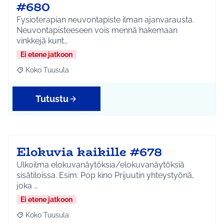
#680
Fysioterapian neuvontapiste ilman ajanvarausta.
Neuvontapisteeseen vois mennä hakemaan
vinkkejä kunt…
Ei etene jatkoon
Koko Tuusula
Rajaa tulokset aihepiirin mukaan: Koko Tuusula
Tutustu
Elokuvia kaikille #678
Ulkoilma elokuvanäytöksia/elokuvanäytöksiä
sisätiloissa. Esim. Pop kino Prijuutin yhteystyönä,
joka …
Ei etene jatkoon
Koko Tuusula
Rajaa tulokset aihepiirin mukaan: Koko Tuusula