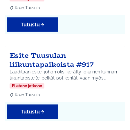
Koko Tuusula
Rajaa tulokset aihepiirin mukaan: Koko Tuusula
Tutustu
Esite Tuusulan
liikuntapaikoista #917
Laaditaan esite, johon olisi kerätty jokainen kunnan
liikuntapiste (ei pelkät isot kentät, vaan myös…
Ei etene jatkoon
Koko Tuusula
Rajaa tulokset aihepiirin mukaan: Koko Tuusula
Tutustu