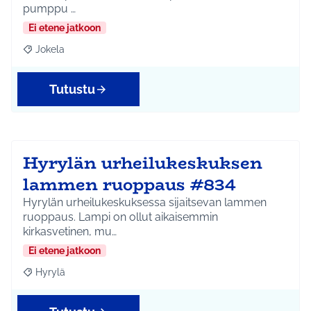
pumppu …
Ei etene jatkoon
Jokela
Rajaa tulokset aihepiirin mukaan: Jokela
Tutustu
Hyrylän urheilukeskuksen
lammen ruoppaus #834
Hyrylän urheilukeskuksessa sijaitsevan lammen
ruoppaus. Lampi on ollut aikaisemmin
kirkasvetinen, mu…
Ei etene jatkoon
Hyrylä
Rajaa tulokset aihepiirin mukaan: Hyrylä