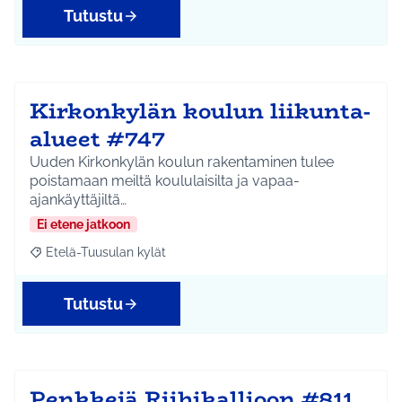
Tutustu
Kirkonkylän koulun liikunta-
alueet #747
Uuden Kirkonkylän koulun rakentaminen tulee
poistamaan meiltä koululaisilta ja vapaa-
ajankäyttäjiltä…
Ei etene jatkoon
Etelä-Tuusulan kylät
Rajaa tulokset aihepiirin mukaan: Etelä-Tuusulan kylät
Tutustu
Penkkejä Riihikallioon #811