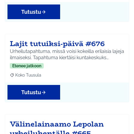
Tutustu
Lajit tutuiksi-päivä #676
Urheilutapahtuma, missä voisi kokeilla erilaisia lajeja
ilmaiseksi. Tapahtuma kiertäisi kuntakeskuks…
Etenee jatkoon
Koko Tuusula
Rajaa tulokset aihepiirin mukaan: Koko Tuusula
Tutustu
Välinelainaamo Lepolan
urheilukentälle #665