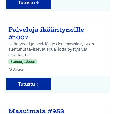
Tutustu
Palveluja ikääntyneille
#1007
Ikääntyneet ja henkilöt, joiden toimintakyky on
alentunut tavitsevat apua, jotta pystyisivät
asumaan…
Etenee jatkoon
Jokela
Rajaa tulokset aihepiirin mukaan: Jokela
Tutustu
Maauimala #958