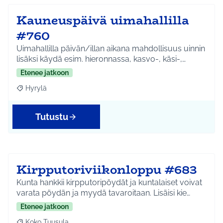
Kauneuspäivä uimahallilla
#760
Uimahallilla päivän/illan aikana mahdollisuus uinnin
lisäksi käydä esim. hieronnassa, kasvo-, käsi-,…
Etenee jatkoon
Hyrylä
Rajaa tulokset aihepiirin mukaan: Hyrylä
Tutustu
Kirpputoriviikonloppu #683
Kunta hankkii kirpputoripöydät ja kuntalaiset voivat
varata pöydän ja myydä tavaroitaan. Lisäisi kie…
Etenee jatkoon
Koko Tuusula