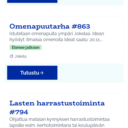
Omenapuutarha #863
Istutetaan omenapuita ympäri Jokelaa. Idean
hyödyt: Ilmaisia omenoita Ideat saatu: 20.11.…
Etenee jatkoon
Jokela
Rajaa tulokset aihepiirin mukaan: Jokela
Tutustu
Lasten harrastustoiminta
#794
Ohjattua matalan kynnyksen harrastustoimintaa
lapsille esim. kerhotoimintana tai koulupäivän