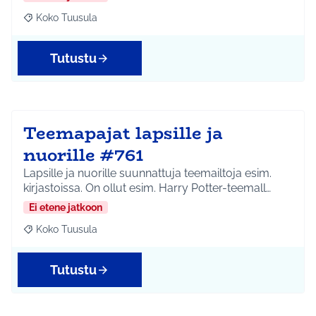
Koko Tuusula
Rajaa tulokset aihepiirin mukaan: Koko Tuusula
Tutustu
Teemapajat lapsille ja
nuorille #761
Lapsille ja nuorille suunnattuja teemailtoja esim.
kirjastoissa. On ollut esim. Harry Potter-teemall…
Ei etene jatkoon
Koko Tuusula
Rajaa tulokset aihepiirin mukaan: Koko Tuusula
Tutustu