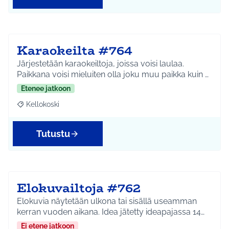
Karaokeilta #764
Järjestetään karaokeiltoja, joissa voisi laulaa.
Paikkana voisi mieluiten olla joku muu paikka kuin …
Etenee jatkoon
Kellokoski
Rajaa tulokset aihepiirin mukaan: Kellokoski
Tutustu
Elokuvailtoja #762
Elokuvia näytetään ulkona tai sisällä useamman
kerran vuoden aikana. Idea jätetty ideapajassa 14…
Ei etene jatkoon