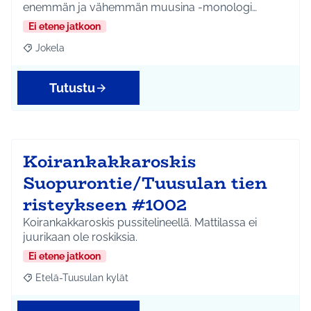
enemmän ja vähemmän muusina -monologi…
Ei etene jatkoon
Jokela
Rajaa tulokset aihepiirin mukaan: Jokela
Tutustu
Koirankakkaroskis
Suopurontie/Tuusulan tien
risteykseen #1002
Koirankakkaroskis pussitelineellä. Mattilassa ei
juurikaan ole roskiksia.
Ei etene jatkoon
Etelä-Tuusulan kylät
Rajaa tulokset aihepiirin mukaan: Etelä-Tuusulan kylät