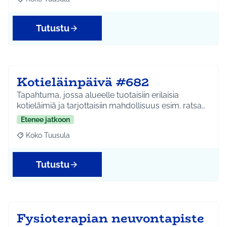
Rajaa tulokset aihepiirin mukaan: Koko Tuusula
Tutustu
Kotieläinpäivä #682
Tapahtuma, jossa alueelle tuotaisiin erilaisia
kotieläimiä ja tarjottaisiin mahdollisuus esim. ratsa…
Etenee jatkoon
Koko Tuusula
Rajaa tulokset aihepiirin mukaan: Koko Tuusula
Tutustu
Fysioterapian neuvontapiste