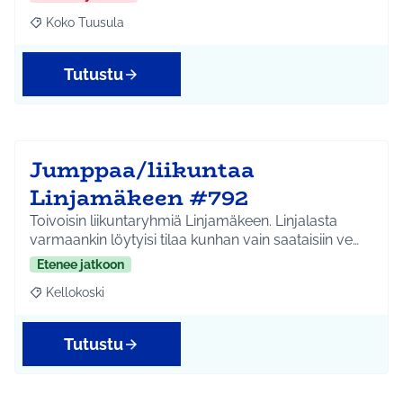
Koko Tuusula
Rajaa tulokset aihepiirin mukaan: Koko Tuusula
Tutustu
Jumppaa/liikuntaa
Linjamäkeen #792
Toivoisin liikuntaryhmiä Linjamäkeen. Linjalasta
varmaankin löytyisi tilaa kunhan vain saataisiin ve…
Etenee jatkoon
Kellokoski
Rajaa tulokset aihepiirin mukaan: Kellokoski
Tutustu