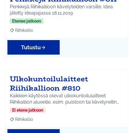
Penkkejä Riihikallioon kävelyteiden varsille. Idea
jätetty ideapajassa 18.11.2019
Etenee jatkoon
Riihikallio
Rajaa tulokset aihepiirin mukaan: Riihikallio
Tutustu
Ulkokuntoilulaitteet
Riihikallioon #810
Kaikkien käytössä olevat ulkokuntoilulaitteet
Riihikallion alueelle, esim. puistoon tai kävelyreitin…
Ei etene jatkoon
Riihikallio
Rajaa tulokset aihepiirin mukaan: Riihikallio