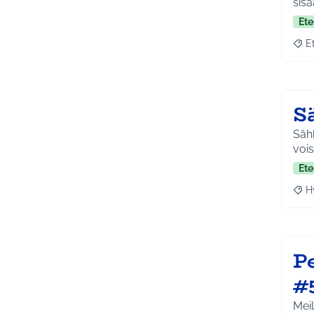
sis
Ete
E
Raja
S
Sähk
vois
Ete
H
Raja
Pe
#
Meil