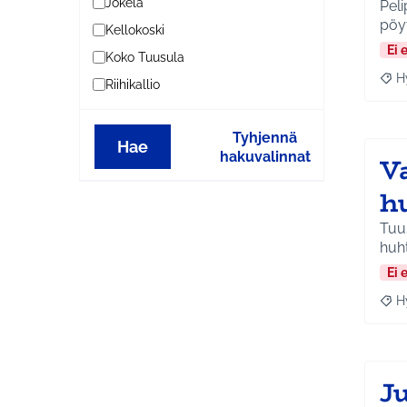
Jokela
Peli
pöy
Kellokoski
Ei 
Koko Tuusula
H
Riihikallio
Raja
Tyhjennä
Hae
hakuvalinnat
V
h
Tuu
huh
Ei 
H
Raja
J