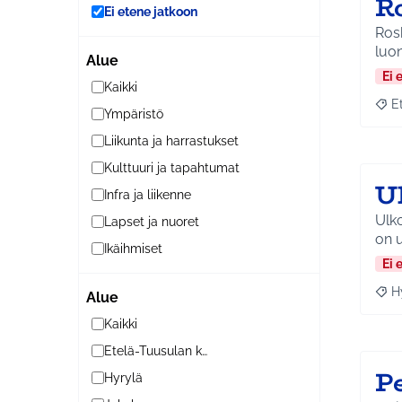
R
Ei etene jatkoon
Ros
luon
Alue
Ei 
Kaikki
E
Raja
Ympäristö
Liikunta ja harrastukset
Kulttuuri ja tapahtumat
U
Infra ja liikenne
Ulko
Lapset ja nuoret
on u
Ikäihmiset
Ei 
H
Alue
Raja
Kaikki
Etelä-Tuusulan kylät
P
Hyrylä