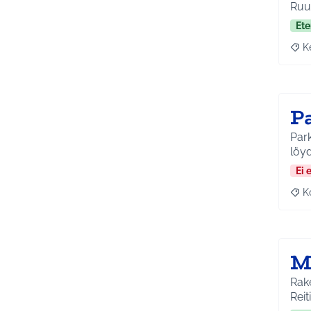
Ruu
Ete
K
Raja
P
Park
löy
Ei 
K
Raj
M
Rak
Reit