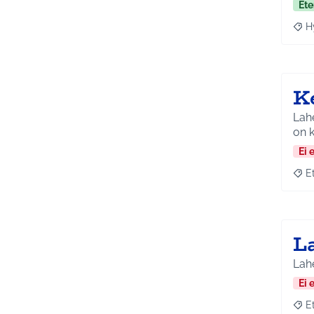
Ete
H
Raja
K
Lahe
on k
Ei 
E
Raja
L
Lahe
Ei 
E
Raja