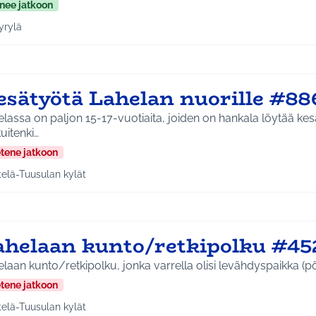
nee jatkoon
yrylä
a tulokset aihepiirin mukaan: Hyrylä
esätyötä Lahelan nuorille #88
lassa on paljon 15-17-vuotiaita, joiden on hankala löytää kesät
uitenki…
etene jatkoon
telä-Tuusulan kylät
a tulokset aihepiirin mukaan: Etelä-Tuusulan kylät
ahelaan kunto/retkipolku #45
laan kunto/retkipolku, jonka varrella olisi levähdyspaikka (pöy
etene jatkoon
telä-Tuusulan kylät
a tulokset aihepiirin mukaan: Etelä-Tuusulan kylät