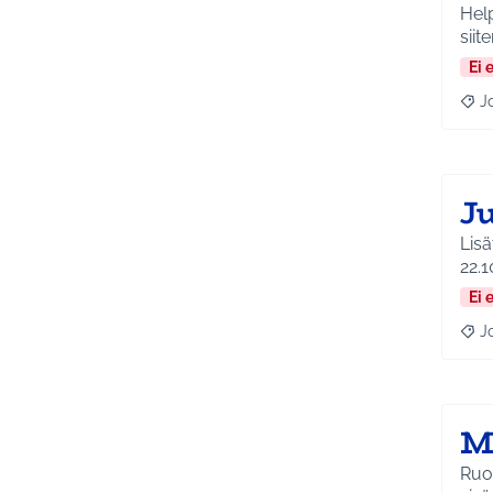
Helposti
siit
Ei 
J
Raja
J
Lisät
22.1
Ei 
J
Raja
M
Ruot