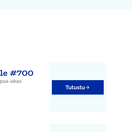
Leaflet
|
©
HERE maps
karttapisteinä. Elementtiä voi käyttää ruudunlukijalla, mutta 
le #700
apaa-aikaa
Tutustu