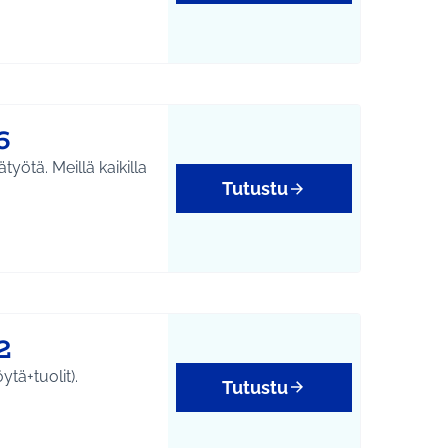
6
yötä. Meillä kaikilla
Tutustu
2
tä+tuolit).
Tutustu