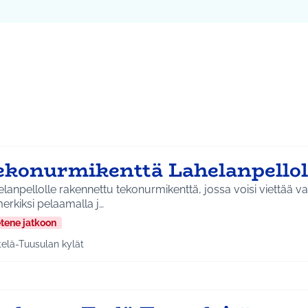
ta kartta
vassa elementissä on kartta, joka esittää tämän sivun tietueet 
107
ekonurmikenttä Lahelanpellol
lanpellolle rakennettu tekonurmikenttä, jossa voisi viettää v
erkiksi pelaamalla j…
etene jatkoon
telä-Tuusulan kylät
a tulokset aihepiirin mukaan: Etelä-Tuusulan kylät