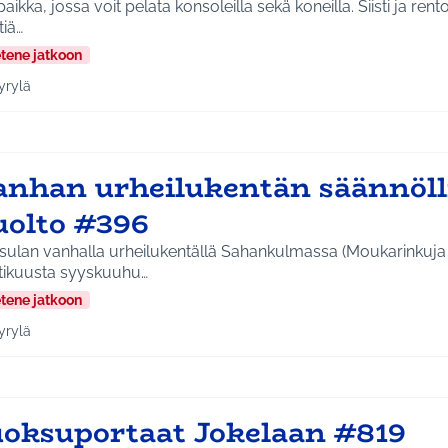
paikka, jossa voit pelata konsoleilla sekä koneilla. Siisti ja ren
tiä…
etene jatkoon
yrylä
a tulokset aihepiirin mukaan: Hyrylä
anhan urheilukentän säännöl
uolto #396
sulan vanhalla urheilukentällä Sahankulmassa (Moukarinkuja 
tikuusta syyskuuhu…
etene jatkoon
yrylä
a tulokset aihepiirin mukaan: Hyrylä
uoksuportaat Jokelaan #819