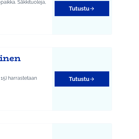
topaikka. Säkkituoleja,
Tutustu
linen
15) harrastetaan
Tutustu