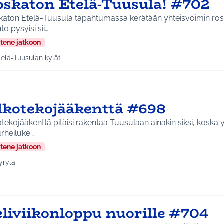
oskaton Etelä-Tuusula! #702
katon Etelä-Tuusula tapahtumassa kerätään yhteisvoimin rosk
to pysyisi sii…
etene jatkoon
telä-Tuusulan kylät
a tulokset aihepiirin mukaan: Etelä-Tuusulan kylät
lkotekojääkenttä #698
tekojääkenttä pitäisi rakentaa Tuusulaan ainakin siksi, koska 
rheiluke…
etene jatkoon
yrylä
a tulokset aihepiirin mukaan: Hyrylä
eliviikonloppu nuorille #704