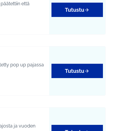
Tutustu
Tutustu
iajosta ja vuoden