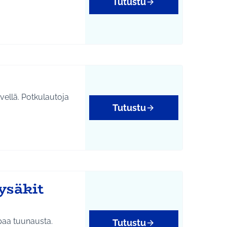
Tutustu
vellä. Potkulautoja
Tutustu
ysäkit
ipaa tuunausta.
Tutustu