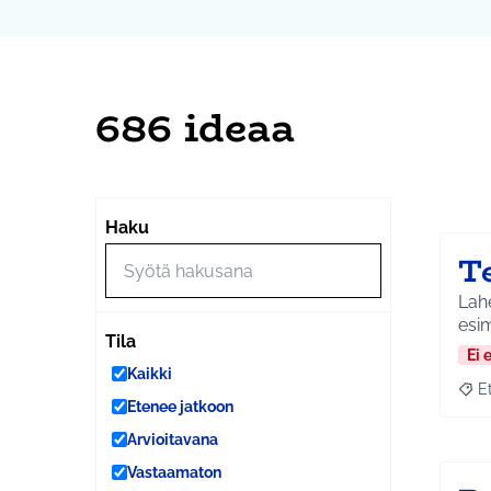
686 ideaa
Ohi
Seuraa
+
Haku
−
T
Lahe
esim
Tila
Ei 
Kaikki
E
Raja
Etenee jatkoon
Arvioitavana
Vastaamaton