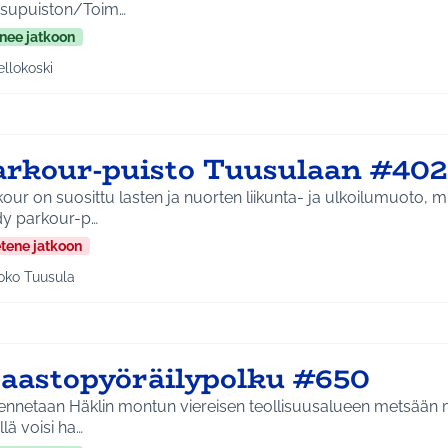
supuiston/Toim…
nee jatkoon
ellokoski
a tulokset aihepiirin mukaan: Kellokoski
arkour-puisto Tuusulaan #402
our on suosittu lasten ja nuorten liikunta- ja ulkoilumuoto, m
dy parkour-p…
etene jatkoon
oko Tuusula
aa tulokset aihepiirin mukaan: Koko Tuusula
aastopyöräilypolku #650
ennetaan Häklin montun viereisen teollisuusalueen metsään ma
illä voisi ha…