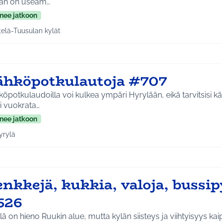
ään on useam…
nee jatkoon
telä-Tuusulan kylät
a tulokset aihepiirin mukaan: Etelä-Tuusulan kylät
ähköpotkulautoja #707
öpotkulaudoilla voi kulkea ympäri Hyrylään, eikä tarvitsisi kä
i vuokrata…
nee jatkoon
yrylä
a tulokset aihepiirin mukaan: Hyrylä
nkkejä, kukkia, valoja, bussip
526
lä on hieno Ruukin alue, mutta kylän siisteys ja viihtyisyys ka