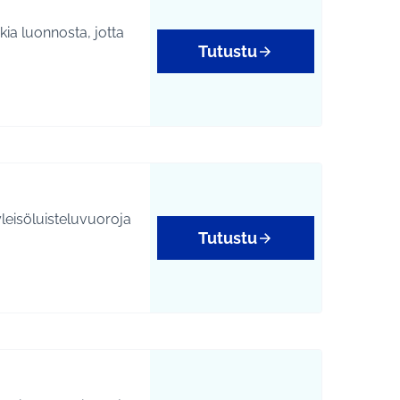
ia luonnosta, jotta
Tutustu
yleisöluisteluvuoroja
Tutustu