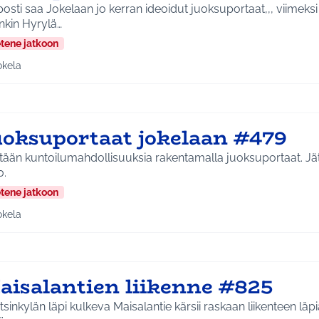
 saa Jokelaan jo kerran ideoidut juoksuportaat,,, viimeksi päätettiin että
enkin Hyrylä…
etene jatkoon
okela
a tulokset aihepiirin mukaan: Jokela
uoksuportaat jokelaan #479
ään kuntoilumahdollisuuksia rakentamalla juoksuportaat. Jätetty pop up pajassa
0.
etene jatkoon
okela
a tulokset aihepiirin mukaan: Jokela
aisalantien liikenne #825
sinkylän läpi kulkeva Maisalantie kärsii raskaan liikenteen läp