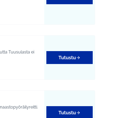
utta Tuusulasta ei
Tutustu
astopyöräilyreitti.
Tutustu