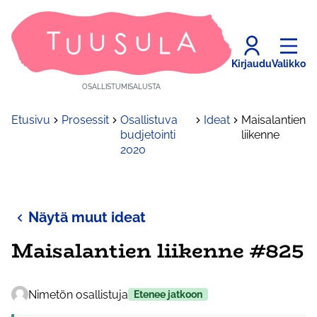
Kirjaudu
Valikko
OSALLISTUMISALUSTA
Etusivu
Prosessit
Osallistuva
Ideat
Maisalantien
budjetointi
liikenne
2020
Näytä muut ideat
Maisalantien liikenne #825
Nimetön osallistuja
Etenee jatkoon