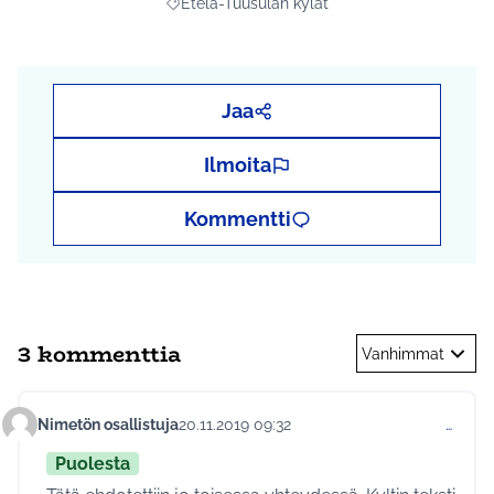
Etelä-Tuusulan kylät
Rajaa tulokset aihepiirin mukaan: Etelä-Tuusul
mediassa tunnisteilla
#nopeusnäyttö
ja
#osbu2020
Jaa
Ilmoita
Kommentti
3 kommenttia
Vanhimmat
Nimetön osallistuja
20.11.2019 09:32
…
Kommentti 221
Puolesta