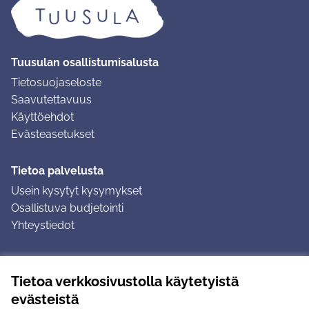
Tuusulan osallistumisalusta
Tietosuojaseloste
Saavutettavuus
Käyttöehdot
Evästeasetukset
Tietoa palvelusta
Usein kysytyt kysymykset
Osallistuva budjetointi
Yhteystiedot
Ohjeet
Tietoa verkkosivustolla käytetyistä
Ohjeet kirjautumiseen
evästeistä
Ohjeet kommentin jättämiseen