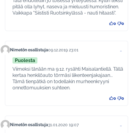
Tätä ehdotettiin jo toisessa yhteydessä. Kyltin teksti
pitää olla lyhyt, naseva ja mieluusti humoristinen.
Vaikkapa "Siististi Ruotsinkylässä - nauti hitaasti".
0
0
Nimetön osallistuja
09.12.2019 23:01
…
Kommentti 265
Puolesta
Viimeksi tänään ma 9.12. rysähti Maisalantiellä. Tällä
kertaa henkilöauto törmäsi liikenteenjakajaan...
Tämä tienpätkä on todellakin murheenkryyni
onnettomuuksien suhteen.
0
0
Nimetön osallistuja
31.01.2020 19:07
…
Kommentti 269