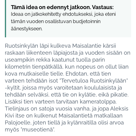
Tämä idea on edennyt jatkoon. Vastaus:
Ideaa on jatkokehitetty ehdotukseksi, joka eteni
tämän vuoden osallistuvan budjetoinnin
äänestykseen.
Ruotsinkylän läpi kulkeva Maisalantie kärsii
raskaan liikenteen läpiajosta ja vuoden sisään on
useampikin rekka kaatunut tuolla parin
kilometrin tienpätkällä, kun nopeus on ollut liian
kova mutkaiselle tielle. Ehdotan, että tien
varteen tehdään isot "Tervetuloa Ruotsinkylään"
-kyltit, joissa myös varoitetaan koululaisista ja
tehdään selväksi, että tie on kylätie, eikä pikatie.
Lisäksi tien varteen tarvitaan kameratolppa.
Tielinjaus on satoja vuosia vanha, ja jopa Aleksis
Kivi itse on kulkenut Maisalantietä matkallaan
Palojoelle, joten tiellä ja kylänraitilla olisi arvoa
myös "museotienä".