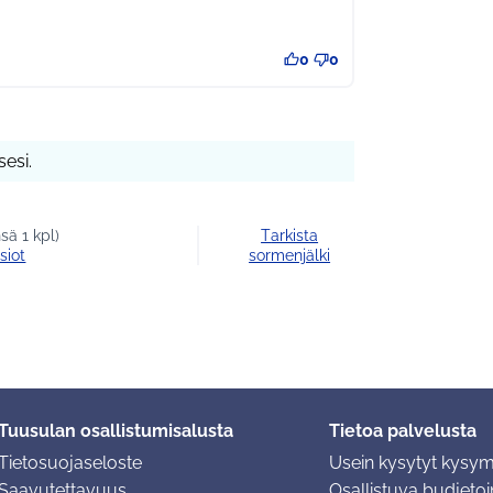
0
0
esi.
sä 1 kpl)
Tarkista
siot
sormenjälki
Tuusulan osallistumisalusta
Tietoa palvelusta
Tietosuojaseloste
Usein kysytyt kysy
Saavutettavuus
Osallistuva budjetoin