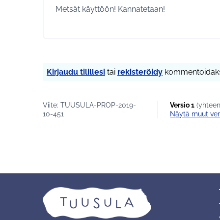
Metsät käyttöön! Kannatetaan!
Kirjaudu tilillesi
tai
rekisteröidy
kommentoidaks
Viite: TUUSULA-PROP-2019-
Versio 1
(yhteen
10-451
näytä muut ver