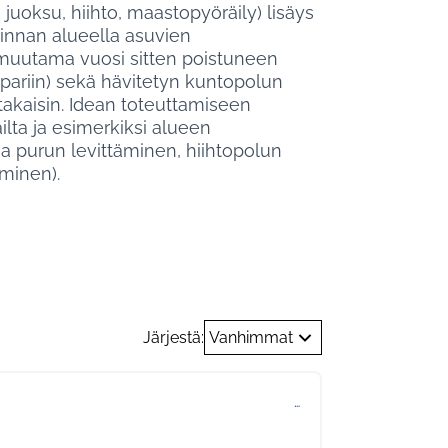
juoksu, hiihto, maastopyöräily) lisäys
linnan alueella asuvien
muutama vuosi sitten poistuneen
pariin) sekä hävitetyn kuntopolun
 takaisin. Idean toteuttamiseen
ailta ja esimerkiksi alueen
 ja purun levittäminen, hiihtopolun
minen).
Järjestä:
Vanhimmat
…