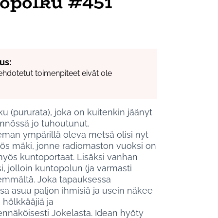
opolku #451
us:
ehdotetut toimenpiteet eivät ole
 (pururata), joka on kuitenkin jäänyt
nnössä jo tuhoutunut.
eman ympärillä oleva metsä olisi nyt
ös mäki, jonne radiomaston vuoksi on
 myös kuntoportaat. Lisäksi vanhan
, jolloin kuntopolun (ja varmasti
idemmältä. Joka tapauksessa
a asuu paljon ihmisiä ja usein näkee
 hölkkääjiä ja
dennäköisesti Jokelasta. Idean hyöty