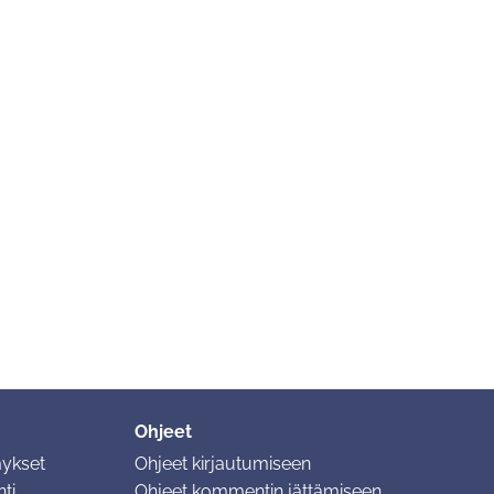
Ohjeet
mykset
Ohjeet kirjautumiseen
ti
Ohjeet kommentin jättämiseen