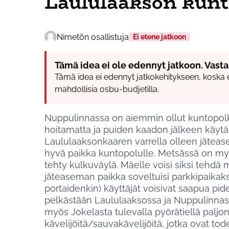
Laululaakson kunt
Nimetön osallistuja
Ei etene jatkoon
Tämä idea ei ole edennyt jatkoon. Vasta
Tämä idea ei edennyt jatkokehitykseen, koska 
mahdollisia osbu-budjetilla.
Nuppulinnassa on aiemmin ollut kuntopolku
hoitamatta ja puiden kaadon jälkeen käytä
Laululaaksonkaaren varrella olleen jäteas
hyvä paikka kuntopolulle. Metsässä on my
tehty kulkuväylä. Mäelle voisi siksi tehdä
jäteaseman paikka soveltuisi parkkipaikaksi
portaidenkin) käyttäjät voisivat saapua p
pelkästään Laululaaksossa ja Nuppulinnass
myös Jokelasta tulevalla pyörätiellä paljon
kävelijöitä/sauvakävelijöitä, jotka ovat to