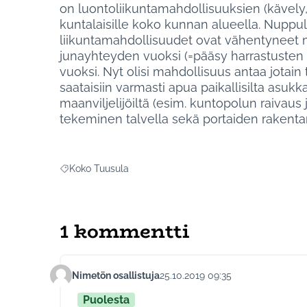
on luontoliikuntamahdollisuuksien (kävely, 
kuntalaisille koko kunnan alueella. Nuppu
liikuntamahdollisuudet ovat vähentyneet 
junayhteyden vuoksi (=pääsy harrastusten 
vuoksi. Nyt olisi mahdollisuus antaa jotain
saataisiin varmasti apua paikallisilta asukk
maanviljelijöiltä (esim. kuntopolun raivaus
tekeminen talvella sekä portaiden rakenta
Koko Tuusula
Rajaa tulokset aihepiirin mukaan: Koko Tuusula
1 kommentti
Nimetön osallistuja
25.10.2019 09:35
Kommentti 134
Puolesta