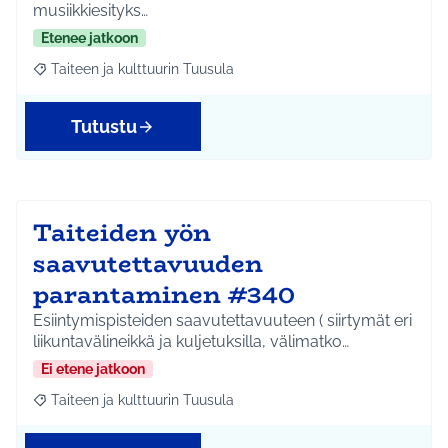
musiikkiesityks…
Etenee jatkoon
Taiteen ja kulttuurin Tuusula
Rajaa tulokset aihepiirin mukaan: Taiteen ja kulttuurin Tuusula
Tutustu
Taiteiden yön
saavutettavuuden
parantaminen #340
Esiintymispisteiden saavutettavuuteen ( siirtymät eri
liikuntavälineikkä ja kuljetuksilla, välimatko…
Ei etene jatkoon
Taiteen ja kulttuurin Tuusula
Rajaa tulokset aihepiirin mukaan: Taiteen ja kulttuurin Tuusula