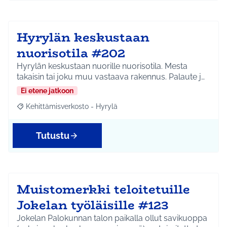
Hyrylän keskustaan
nuorisotila #202
Hyrylän keskustaan nuorille nuorisotila. Mesta
takaisin tai joku muu vastaava rakennus. Palaute j…
Ei etene jatkoon
Kehittämisverkosto - Hyrylä
Rajaa tulokset aihepiirin mukaan: Kehittämisverkosto - Hyrylä
Tutustu
Muistomerkki teloitetuille
Jokelan työläisille #123
Jokelan Palokunnan talon paikalla ollut savikuoppa