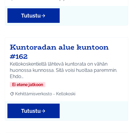
Rajaa tulokset aihepiirin mukaan: Kehittämisverkosto - Hyrylä
Tutustu
Kuntoradan alue kuntoon
#162
Kellokoskentieltä lähtevä kuntorata on vähän
huonossa kunnossa. Sitä voisi huoltaa paremmin.
Ehdo…
Ei etene jatkoon
Kehittämisverkosto - Kellokoski
Rajaa tulokset aihepiirin mukaan: Kehittämisverkosto - Kellokos
Tutustu