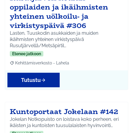
oppilaiden ja ikäihmisten
yhteinen uölkoilu- ja
virkistyspäivä #306
Lasten, Tuuskodin asukkaiden ja muiden
ikäihmisten yhteinen virkistyspäivä
Rusutjärvellä/Metsäpirtil…
Etenee jatkoon
Kehittämisverkosto - Lahela
Rajaa tulokset aihepiirin mukaan: Kehittämisverkosto - Lahela
Tutustu
Kuntoportaat Jokelaan #142
Jokelan Notkopuisto on loistava koko perheen, eri
ikäisten ja kuntoisten tuusulalaisten hyvinvointi…