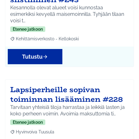
Kesannolla olevat alueet voisi kunnostaa
esimerkiksi kevyellä maisemoinnilla. Tyhjään tilaan
voisi t…
Etenee jatkoon
Kehittämisverkosto - Kellokoski
Rajaa tulokset aihepiirin mukaan: Kehittämisverkosto - Kellokos
Tutustu
Lapsiperheille sopivan
toiminnan lisääminen #228
Tarvitaan yhteisiä tiloja harrastaa ja leikkiä lasten ja
koko perheen voimin. Avoimia maksuttomia ti…
Etenee jatkoon
Hyvinvoiva Tuusula
Rajaa tulokset aihepiirin mukaan: Hyvinvoiva Tuusula