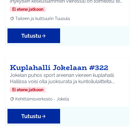
(nykyisen keskuslammen vieressä) on toimitettu te…
Ei etene jatkoon
Taiteen ja kulttuurin Tuusula
Rajaa tulokset aihepiirin mukaan: Taiteen ja kulttuurin Tuusula
Tutustu
Kuplahalli Jokelaan #322
Jokelan puhos sport areenan viereen kuplahalli.
Hallissa voisi olla juoksurata ja kuntoilulaitteita.…
Ei etene jatkoon
Kehittämisverkosto - Jokela
Rajaa tulokset aihepiirin mukaan: Kehittämisverkosto - Jokela
Tutustu