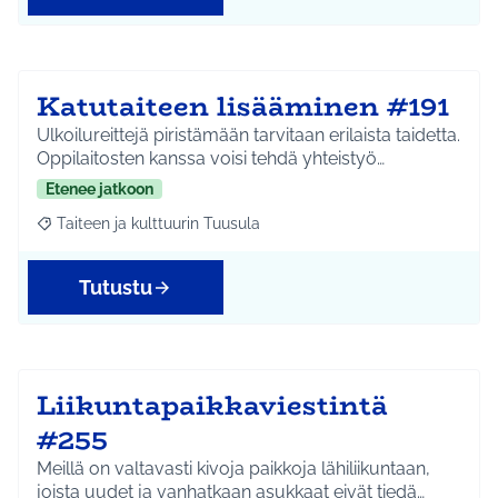
Katutaiteen lisääminen #191
Ulkoilureittejä piristämään tarvitaan erilaista taidetta.
Oppilaitosten kanssa voisi tehdä yhteistyö…
Etenee jatkoon
Taiteen ja kulttuurin Tuusula
Rajaa tulokset aihepiirin mukaan: Taiteen ja kulttuurin Tuusula
Tutustu
Liikuntapaikkaviestintä
#255
Meillä on valtavasti kivoja paikkoja lähiliikuntaan,
joista uudet ja vanhatkaan asukkaat eivät tiedä…