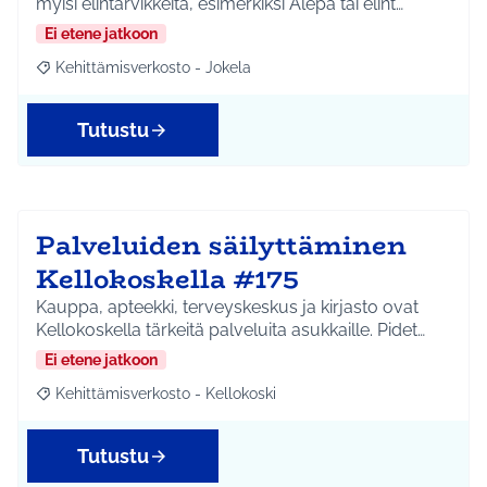
myisi elintarvikkeita, esimerkiksi Alepa tai elint…
Ei etene jatkoon
Kehittämisverkosto - Jokela
Rajaa tulokset aihepiirin mukaan: Kehittämisverkosto - Jokela
Tutustu
Palveluiden säilyttäminen
Kellokoskella #175
Kauppa, apteekki, terveyskeskus ja kirjasto ovat
Kellokoskella tärkeitä palveluita asukkaille. Pidet…
Ei etene jatkoon
Kehittämisverkosto - Kellokoski
Rajaa tulokset aihepiirin mukaan: Kehittämisverkosto - Kellokos
Tutustu