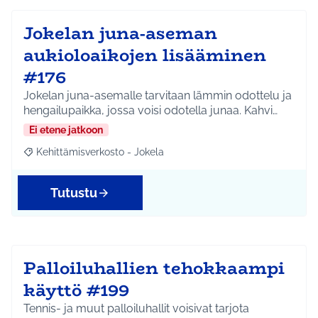
Jokelan juna-aseman
aukioloaikojen lisääminen
#176
Jokelan juna-asemalle tarvitaan lämmin odottelu ja
hengailupaikka, jossa voisi odotella junaa. Kahvi…
Ei etene jatkoon
Kehittämisverkosto - Jokela
Rajaa tulokset aihepiirin mukaan: Kehittämisverkosto - Jokela
Tutustu
Palloiluhallien tehokkaampi
käyttö #199
Tennis- ja muut palloiluhallit voisivat tarjota