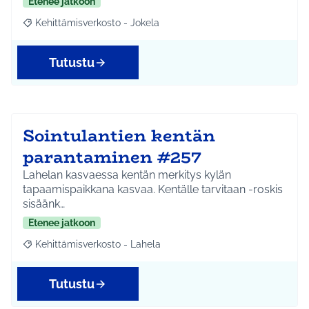
Etenee jatkoon
Kehittämisverkosto - Jokela
Rajaa tulokset aihepiirin mukaan: Kehittämisverkosto - Jokela
Tutustu
Sointulantien kentän
parantaminen #257
Lahelan kasvaessa kentän merkitys kylän
tapaamispaikkana kasvaa. Kentälle tarvitaan -roskis
sisäänk…
Etenee jatkoon
Kehittämisverkosto - Lahela
Rajaa tulokset aihepiirin mukaan: Kehittämisverkosto - Lahela
Tutustu