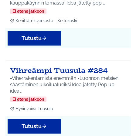
kauppakäynnin lomassa. Idea jätetty pop …
Ei etene jatkoon
Kehittämisverkosto - Kellokoski
Rajaa tulokset aihepiirin mukaan: Kehittämisverkosto - Kellokos
Tutustu
Vihreämpi Tuusula #284
-Viherrakentamista enemmän -Luonnon metsien
säästäminen ulkoilualueiksi Idea jätetty Pop up
idea…
Ei etene jatkoon
Hyvinvoiva Tuusula
Rajaa tulokset aihepiirin mukaan: Hyvinvoiva Tuusula
Tutustu