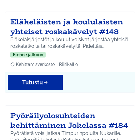
Eläkeläisten ja koululaisten
yhteiset roskakävelyt #148
Eläkeläisjärjestöt ja koulut voisivat järjestää yhteisiä
roskatalkoita tai roskakävelyitä. Pidettäis…
Etenee jatkoon
Kehittämisverkosto - Riihikallio
Rajaa tulokset aihepiirin mukaan: Kehittämisverkosto - Riihikalli
Tutustu
Pyöräilyolosuhteiden
kehittäminen Jokelassa #184
Pyörätietä voisi jatkaa Timpurinpolulta Nukarille.
Pyöräilyreitti Jokelasta Kellokoskelle on heikost…