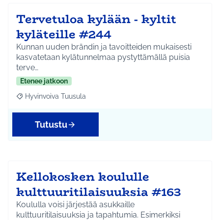
Tervetuloa kylään - kyltit
kyläteille #244
Kunnan uuden brändin ja tavoitteiden mukaisesti
kasvatetaan kylätunnelmaa pystyttämällä puisia
terve…
Etenee jatkoon
Hyvinvoiva Tuusula
Rajaa tulokset aihepiirin mukaan: Hyvinvoiva Tuusula
Tutustu
Kellokosken koululle
kulttuuritilaisuuksia #163
Koululla voisi järjestää asukkaille
kulttuuritilaisuuksia ja tapahtumia. Esimerkiksi