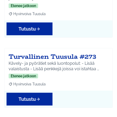
Etenee jatkoon
Hyvinvoiva Tuusula
Rajaa tulokset aihepiirin mukaan: Hyvinvoiva Tuusula
Tutustu
Turvallinen Tuusula #273
Kävely- ja pyörätiet sekä luontopolut: - Lisää
valaistusta - Lisää penkkejä joissa voi istahtaa …
Etenee jatkoon
Hyvinvoiva Tuusula
Rajaa tulokset aihepiirin mukaan: Hyvinvoiva Tuusula
Tutustu