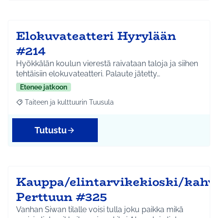
Elokuvateatteri Hyrylään
#214
Hyökkälän koulun vierestä raivataan taloja ja siihen
tehtäisiin elokuvateatteri. Palaute jätetty…
Etenee jatkoon
Taiteen ja kulttuurin Tuusula
Rajaa tulokset aihepiirin mukaan: Taiteen ja kulttuurin Tuusula
Tutustu
Kauppa/elintarvikekioski/kahv
Perttuun #325
Vanhan Siwan tilalle voisi tulla joku paikka mikä