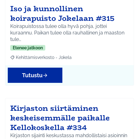
Iso ja kunnollinen
koirapuisto Jokelaan #315
Koirapuistossa tulee olla hyvä pohja, jottei
kuraannu. Paikan tulee olla rauhallinen ja maaston
tule…
Etenee jatkoon
Kehittämisverkosto - Jokela
Rajaa tulokset aihepiirin mukaan: Kehittämisverkosto - Jokela
Tutustu
Kirjaston siirtäminen
keskeisemmälle paikalle
Kellokoskella #334
Kirjaston sijainti keskustassa mahdollistaisi asioinnin