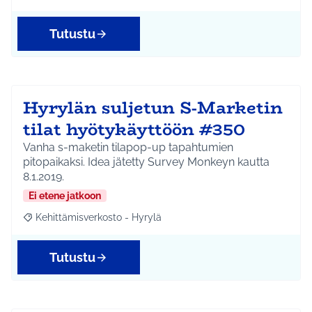
Tutustu
Hyrylän suljetun S-Marketin
tilat hyötykäyttöön #350
Vanha s-maketin tilapop-up tapahtumien
pitopaikaksi. Idea jätetty Survey Monkeyn kautta
8.1.2019.
Ei etene jatkoon
Kehittämisverkosto - Hyrylä
Rajaa tulokset aihepiirin mukaan: Kehittämisverkosto - Hyrylä
Tutustu