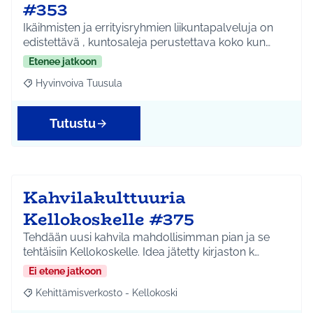
#353
Ikäihmisten ja errityisryhmien liikuntapalveluja on
edistettävä , kuntosaleja perustettava koko kun…
Etenee jatkoon
Hyvinvoiva Tuusula
Rajaa tulokset aihepiirin mukaan: Hyvinvoiva Tuusula
Tutustu
Kahvilakulttuuria
Kellokoskelle #375
Tehdään uusi kahvila mahdollisimman pian ja se
tehtäisiin Kellokoskelle. Idea jätetty kirjaston k…
Ei etene jatkoon
Kehittämisverkosto - Kellokoski
Rajaa tulokset aihepiirin mukaan: Kehittämisverkosto - Kellokos