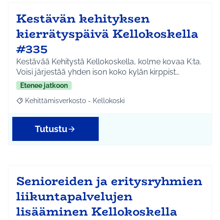
Kestävän kehityksen
kierrätyspäivä Kellokoskella
#335
Kestävää Kehitystä Kellokoskella, kolme kovaa K:ta.
Voisi järjestää yhden ison koko kylän kirppist…
Etenee jatkoon
Kehittämisverkosto - Kellokoski
Rajaa tulokset aihepiirin mukaan: Kehittämisverkosto - Kellokos
Tutustu
Senioreiden ja eritysryhmien
liikuntapalvelujen
lisääminen Kellokoskella