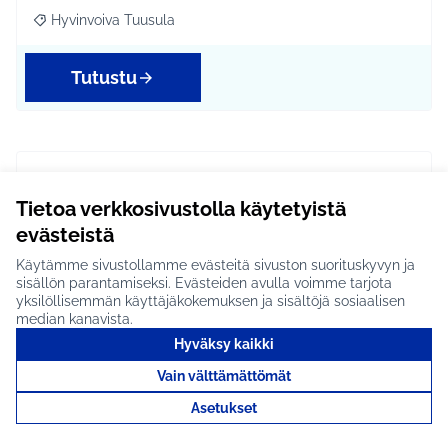
Hyvinvoiva Tuusula
Rajaa tulokset aihepiirin mukaan: Hyvinvoiva Tuusula
Tutustu
Tuusulanjärvi -
tapahtumaviikko #272
Tietoa verkkosivustolla käytetyistä
evästeistä
Tuusulan järvellä järjestettäisiin tapahtumaviikko: -
Fjällbok uintikilpailu -Soutusuunnistusta kuv…
Käytämme sivustollamme evästeitä sivuston suorituskyvyn ja
sisällön parantamiseksi. Evästeiden avulla voimme tarjota
Etenee jatkoon
yksilöllisemmän käyttäjäkokemuksen ja sisältöjä sosiaalisen
median kanavista.
Hyvinvoiva Tuusula
Rajaa tulokset aihepiirin mukaan: Hyvinvoiva Tuusula
Hyväksy kaikki
Tutustu
Vain välttämättömät
Asetukset