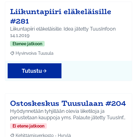
Liikuntapiiri eläkeläisille
#281
Liikuntapiiri eläkeläisille. Idea jätetty TuusInfoon
14.1.2019
Etenee jatkoon
Hyvinvoiva Tuusula
Rajaa tulokset aihepiirin mukaan: Hyvinvoiva Tuusula
Tutustu
Ostoskeskus Tuusulaan #204
Hyödynnetään tyhjillään olevia liiketiloja ja
perustetaan kauppoja yms. Palaute jätetty TuusInf…
Ei etene jatkoon
Kehittämisverkosto - Hyrylä