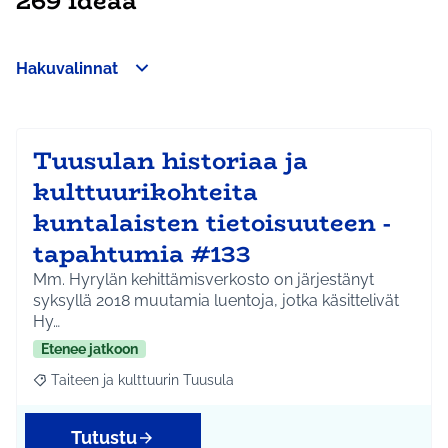
269 ideaa
Hakuvalinnat
Ohita kartta
Leaflet
|
©
HERE maps
64
Seuraavassa elementissä on kartta, joka esittää tämän sivun 
+
−
Tuusulan historiaa ja
kulttuurikohteita
kuntalaisten tietoisuuteen -
tapahtumia #133
Mm. Hyrylän kehittämisverkosto on järjestänyt
syksyllä 2018 muutamia luentoja, jotka käsittelivät
Hy…
Etenee jatkoon
Taiteen ja kulttuurin Tuusula
Rajaa tulokset aihepiirin mukaan: Taiteen ja kulttuurin Tuusula
Tutustu