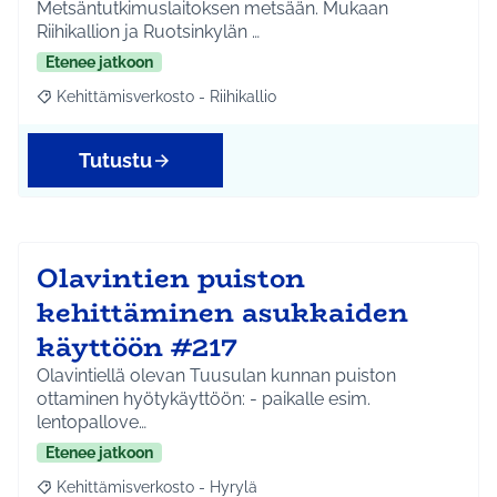
Metsäntutkimuslaitoksen metsään. Mukaan
Riihikallion ja Ruotsinkylän …
Etenee jatkoon
Kehittämisverkosto - Riihikallio
Rajaa tulokset aihepiirin mukaan: Kehittämisverkosto - Riihikalli
Tutustu
Olavintien puiston
kehittäminen asukkaiden
käyttöön #217
Olavintiellä olevan Tuusulan kunnan puiston
ottaminen hyötykäyttöön: - paikalle esim.
lentopallove…
Etenee jatkoon
Kehittämisverkosto - Hyrylä
Rajaa tulokset aihepiirin mukaan: Kehittämisverkosto - Hyrylä