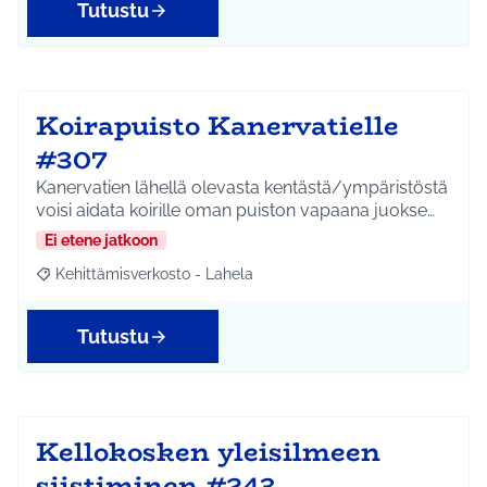
Tutustu
Koirapuisto Kanervatielle
#307
Kanervatien lähellä olevasta kentästä/ympäristöstä
voisi aidata koirille oman puiston vapaana juokse…
Ei etene jatkoon
Kehittämisverkosto - Lahela
Rajaa tulokset aihepiirin mukaan: Kehittämisverkosto - Lahela
Tutustu
Kellokosken yleisilmeen
siistiminen #243