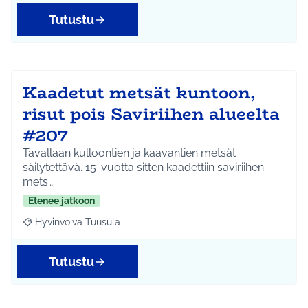
Tutustu
Kaadetut metsät kuntoon,
risut pois Saviriihen alueelta
#207
Tavallaan kulloontien ja kaavantien metsät
säilytettävä. 15-vuotta sitten kaadettiin saviriihen
mets…
Etenee jatkoon
Hyvinvoiva Tuusula
Rajaa tulokset aihepiirin mukaan: Hyvinvoiva Tuusula
Tutustu