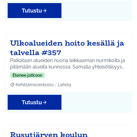
Tutustu
Ulkoalueiden hoito kesällä ja
talvella #357
Palkataan alueiden nuoria leikkaaman nurmikoita ja
pitämään alueita kunnossa. Samalla yhteisöllisyys…
Etenee jatkoon
Kehittämisverkosto - Lahela
Rajaa tulokset aihepiirin mukaan: Kehittämisverkosto - Lahela
Tutustu
Rusutjärven koulun