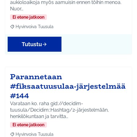
aukioloaikoja myös aamuisin ennen töihin menoa.
Nuor…
Ei etene jatkoon
Hyvinvoiva Tuusula
Rajaa tulokset aihepiirin mukaan: Hyvinvoiva Tuusula
Tutustu
Parannetaan
#fiksaatuusulaa-järjestelmää
#144
Varataan ko. raha gid://decidim-
tuusula/Decidim::Hashtag/2-järjestelmään,
henkilökuntaan ja tarvitta…
Ei etene jatkoon
Hyvinvoiva Tuusula
Rajaa tulokset aihepiirin mukaan: Hyvinvoiva Tuusula