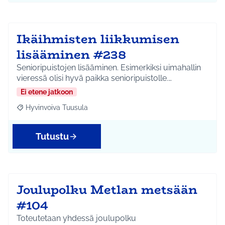
Ikäihmisten liikkumisen
lisääminen #238
Senioripuistojen lisääminen. Esimerkiksi uimahallin
vieressä olisi hyvä paikka senioripuistolle.…
Ei etene jatkoon
Hyvinvoiva Tuusula
Rajaa tulokset aihepiirin mukaan: Hyvinvoiva Tuusula
Tutustu
Joulupolku Metlan metsään
#104
Toteutetaan yhdessä joulupolku