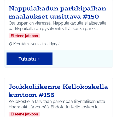
Nappulakadun parkkipaikan
maalaukset uusittava #150
Osuuspankin vieressä, Nappulakadulla sijaitsevalla
parkkipaikalla on pysäköinti villiä, koska parkki…
Ei etene jatkoon
Kehittämisverkosto - Hyrylä
Rajaa tulokset aihepiirin mukaan: Kehittämisverkosto - Hyrylä
Tutustu
Joukkoliikenne Kellokoskella
kuntoon #156
Kellokoskella tarvitaan parempaa liityntäliikennettä
Haarajoki-Järvenpää. Ehdotettu Kellokosken k…
Ei etene jatkoon