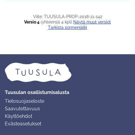
Viite: TUUSULA-PROP-2018-11-142
Versio 4
(yhteensä 4 kpl)
näytä muut versiot
Tarkista sormenjälki
Tuusulan osallistumisalusta
Tietosuojaseloste
Saavutettavuus
Käyttöehdot
Evästeasetukset