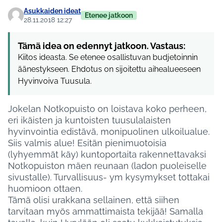
Asukkaiden ideat
Etenee jatkoon
28.11.2018 12:27
Tämä idea on edennyt jatkoon. Vastaus:
Kiitos ideasta. Se etenee osallistuvan budjetoinnin
äänestykseen. Ehdotus on sijoitettu aihealueeseen
Hyvinvoiva Tuusula.
Jokelan Notkopuisto on loistava koko perheen,
eri ikäisten ja kuntoisten tuusulalaisten
hyvinvointia edistävä, monipuolinen ulkoilualue.
Siis valmis alue! Esitän pienimuotoisia
(lyhyemmät käy) kuntoportaita rakennettavaksi
Notkopuiston mäen reunaan (ladon puoleiselle
sivustalle). Turvallisuus- ym kysymykset tottakai
huomioon ottaen.
Tämä olisi urakkana sellainen, että siihen
tarvitaan myös ammattimaista tekijää! Samalla