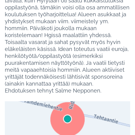
tavalla, kuin Hyrylään oli saatu kukkaistutuksia
oppilastyönä, tämäkin voisi olla osa ammatillisen
koulutuksen työharjoittelua! Alueen asukkaat ja
yhdistykset mukaan viim. viimeistely ym.
hommiin. Päiväkoti joukolla mukaan
koristelemaan! Hgissä maalattiin yhdessä.
Toisaalta vasarat ja sahat pysyvät myös hyvin
eläkeläisten käsissä. Idean toteutus vaatii euroja,
henkilötyötä/oppilastyötä (esimerkiksi
puurakentamisen näyttötyönä). Ja vaatii tietysti
meitä vapaaehtoisia hommiin. Alueen aktiiviset
yrittäjät todennäköisesti lähtisivät sponsoreina
(ainakin kannattaa yrittää) mukaan.
Ehdotuksen tehnyt Salme Nepponen.