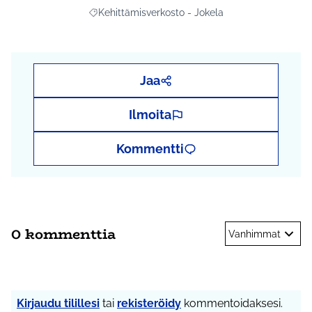
Kehittämisverkosto - Jokela
Rajaa tulokset aihepiirin mukaan: Kehittämisverko
Jaa
Ilmoita
Kommentti
0 kommenttia
Vanhimmat
Kirjaudu tilillesi
tai
rekisteröidy
kommentoidaksesi.