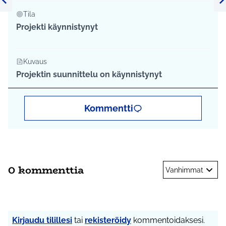
Edellinen kohde
Se
Tila
Projekti käynnistynyt
Kuvaus
Projektin suunnittelu on käynnistynyt
Kommentti
0 kommenttia
Vanhimmat
Kirjaudu tilillesi
tai
rekisteröidy
kommentoidaksesi.