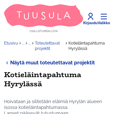
Kirjaudu
Valikko
OSALLISTUMISALUSTA
Etusivu
...
...
Toteutettavat
Kotieläintapahtuma
projektit
Hyrylässä
Näytä muut toteutettavat projektit
Kotieläintapahtuma
Hyrylässä
Hoivataan ja silitetään eläimiä Hyrylän alueen
isossa kotieläintapahtumassa.
Lapset pääsevät tutustumaan