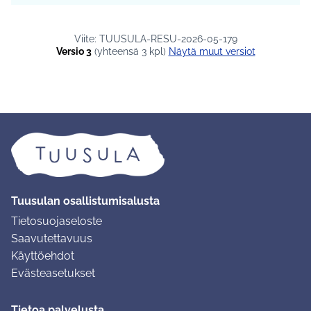
Viite: TUUSULA-RESU-2026-05-179
Versio 3
(yhteensä 3 kpl)
näytä muut versiot
Tuusulan osallistumisalusta
Tietosuojaseloste
Saavutettavuus
Käyttöehdot
Evästeasetukset
Tietoa palvelusta