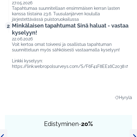
27.05.2026
Tapahtumaa suunnitellaan ensimmäisen kerran lasten
kanssa tiistaina 23.6. Tuusulanjärven koululla
järjestettävässä puistoruokailussa
Minkälaisen tapahtumat Sinä haluat - vastaa
2
kyselyyn!
22.06.2026
Voit kertoa omat toiveesi ja osallistua tapahtuman
suunnitteluun myös sähköisesti vastaamalla kyselyyn!
Linkki kyselyyn:
https://link.webropolsurveys.com/S/F6F41F8EE16C2038
(Ulkoi
Hyrylä
Rajaa tulo
Edistyminen
20%
-