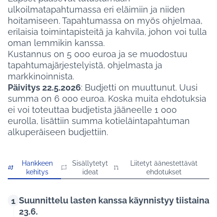
ulkoilmatapahtumassa eri eläimiin ja niiden
hoitamiseen. Tapahtumassa on myös ohjelmaa,
erilaisia toimintapisteitä ja kahvila, johon voi tulla
oman lemmikin kanssa.
Kustannus on 5 000 euroa ja se muodostuu
tapahtumajärjestelyistä, ohjelmasta ja
markkinoinnista.
Päivitys 22.5.2026
: Budjetti on muuttunut. Uusi
summa on 6 000 euroa. Koska muita ehdotuksia
ei voi toteuttaa budjetista jääneelle 1 000
eurolla, lisättiin summa kotieläintapahtuman
alkuperäiseen budjettiin.
Hankkeen
Sisällytetyt
Liitetyt äänestettävät
kehitys
ideat
ehdotukset
Suunnittelu lasten kanssa käynnistyy tiistaina
1
23.6.