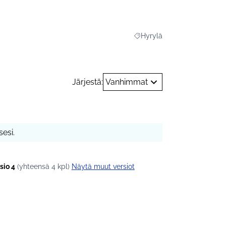
Hyrylä
Rajaa tulokset teeman muka
Järjestä:
Vanhimmat
esi.
sio 4
(yhteensä 4 kpl)
näytä muut versiot