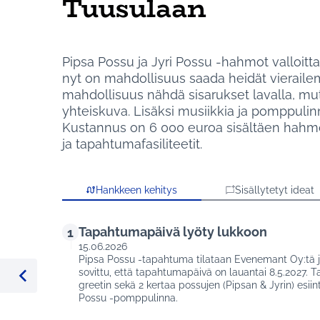
Tuusulaan
Pipsa Possu ja Jyri Possu -hahmot valloitta
nyt on mahdollisuus saada heidät vierail
mahdollisuus nähdä sisarukset lavalla, mut
yhteiskuva. Lisäksi musiikkia ja pomppulin
Kustannus on 6 000 euroa sisältäen hahm
ja tapahtumafasiliteetit.
Hankkeen kehitys
Sisällytetyt ideat
Tapahtumapäivä lyöty lukkoon
1
15.06.2026
Pipsa Possu -tapahtuma tilataan Evenemant Oy:tä ja
sovittu, että tapahtumapäivä on lauantai 8.5.2027.
greetin sekä 2 kertaa possujen (Pipsan & Jyrin) esi
%Edellinen kohde
Possu -pomppulinna.