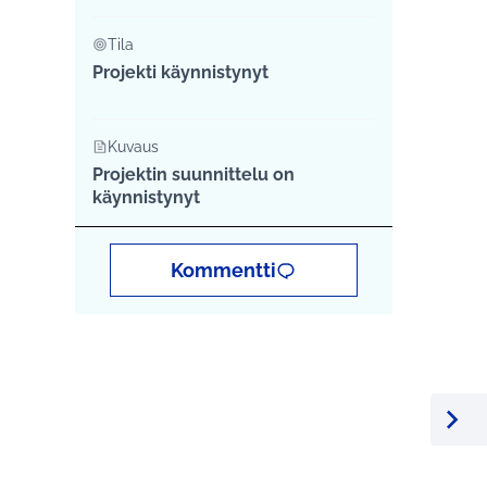
Tila
Projekti käynnistynyt
Kuvaus
Projektin suunnittelu on
käynnistynyt
Kommentti
Seura