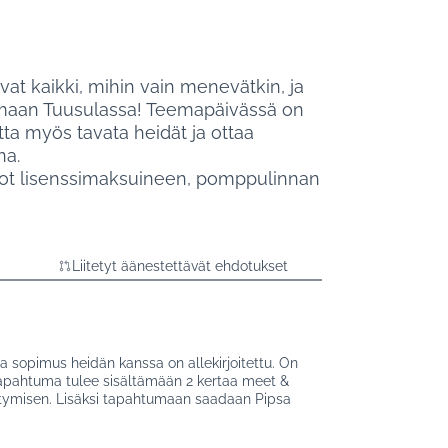
vat kaikki, mihin vain menevätkin, ja
emaan Tuusulassa! Teemapäivässä on
ta myös tavata heidät ja ottaa
na.
ot lisenssimaksuineen, pomppulinnan
Liitetyt äänestettävät ehdotukset
 sopimus heidän kanssa on allekirjoitettu. On
 Tapahtuma tulee sisältämään 2 kertaa meet &
intymisen. Lisäksi tapahtumaan saadaan Pipsa