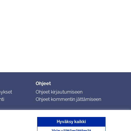
Ohjeet
mykset
Ohjeet kirjautumiseen
ti
Ohjeet kommentin jättämiseen
Hyväksy kaikki