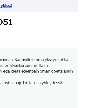
rylässä
051
toinnissa. Suunnittelemme yksityiskohtia
a on yksinkertaisimmillaan
aa viedä ideaa eteenpäin oman opettajankin
tua osbu-pajoihin tai olla yhteydessä