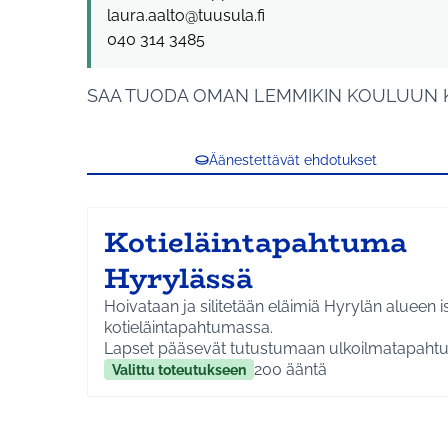
laura.aalto@tuusula.fi
040 314 3485
SAA TUODA OMAN LEMMIKIN KOULUUN K
Äänestettävät ehdotukset
Kotieläintapahtuma
Hyrylässä
Hoivataan ja silitetään eläimiä Hyrylän alueen 
kotieläintapahtumassa.
Lapset pääsevät tutustumaan ulkoilmatapahtu
eläimiin ja niiden hoitamiseen. Tapahtumassa 
200
ääntä
Valittu toteutukseen
ohjelmaa, erilaisia toimintapisteitä ja kahvila, jo
oman lemmikin kanssa.
Kustannus on 5 000 euroa ja se muodostuu