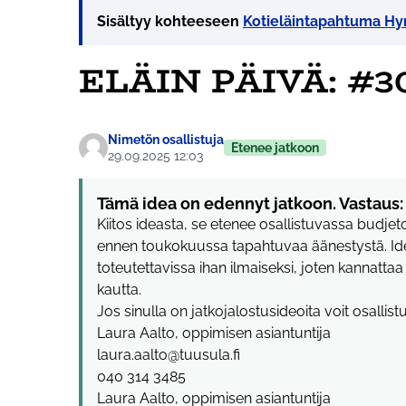
Sisältyy kohteeseen
Kotieläintapahtuma Hy
ELÄIN PÄIVÄ: #3
Nimetön osallistuja
Etenee jatkoon
29.09.2025 12:03
Tämä idea on edennyt jatkoon. Vastaus:
Kiitos ideasta, se etenee osallistuvassa budje
ennen toukokuussa tapahtuvaa äänestystä. Ide
toteutettavissa ihan ilmaiseksi, joten kannatt
kautta.
Jos sinulla on jatkojalostusideoita voit osallis
Laura Aalto, oppimisen asiantuntija
laura.aalto@tuusula.fi
040 314 3485
Laura Aalto, oppimisen asiantuntija