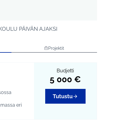
OULU PÄIVÄN AJAKSI
Projektit
Budjetti
5 000 €
isossa
Tutustu
massa eri
on myös
hon voi tulla