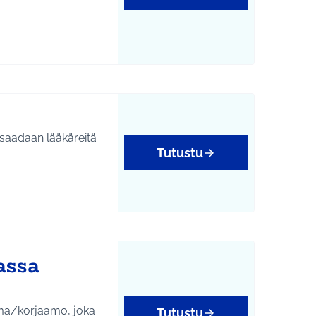
a saadaan lääkäreitä
Tutustu
assa
sema/korjaamo, joka
Tutustu