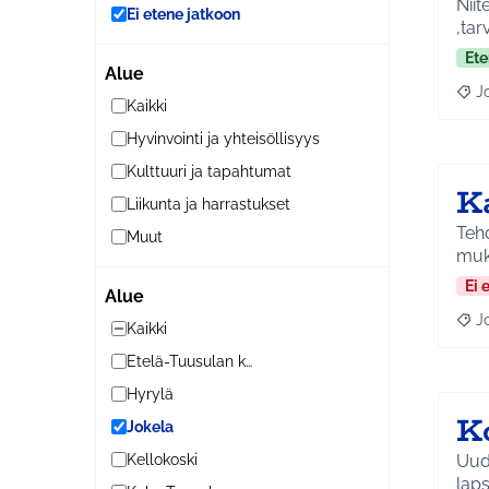
Niit
Ei etene jatkoon
,tarv
Ete
Alue
J
Raja
Kaikki
Hyvinvointi ja yhteisöllisyys
Kulttuuri ja tapahtumat
K
Liikunta ja harrastukset
Tehd
Muut
muk
Ei 
Alue
J
Raja
Kaikki
Etelä-Tuusulan kylät
Hyrylä
K
Jokela
Uudi
Kellokoski
lap