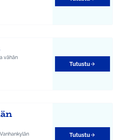
8
la vähän
Tutustu
län
Tutustu