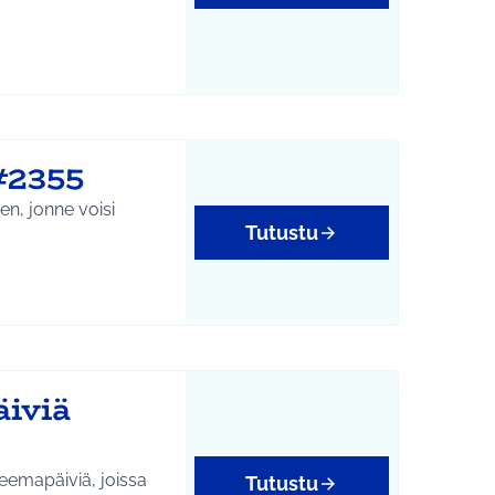
#2355
een, jonne voisi
Tutustu
äiviä
teemapäiviä, joissa
Tutustu