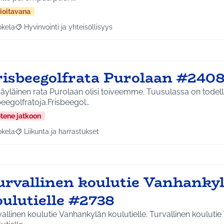
ioitavana
okela
Hyvinvointi ja yhteisöllisyys
a tulokset aihepiirin mukaan: Jokela
Rajaa tulokset teeman mukaan: Hyvinvointi ja yhteisöllisyys
risbeegolfrata Purolaan #240
äyläinen rata Purolaan olisi toiveemme. Tuusulassa on todel
beegolfratoja.Frisbeegol…
etene jatkoon
okela
Liikunta ja harrastukset
a tulokset aihepiirin mukaan: Jokela
Rajaa tulokset teeman mukaan: Liikunta ja harrastukset
urvallinen koulutie Vanhanky
oulutielle #2738
inen koulutie Vanhankylän koulutielle. Turvallinen koulutie Vanhankylän