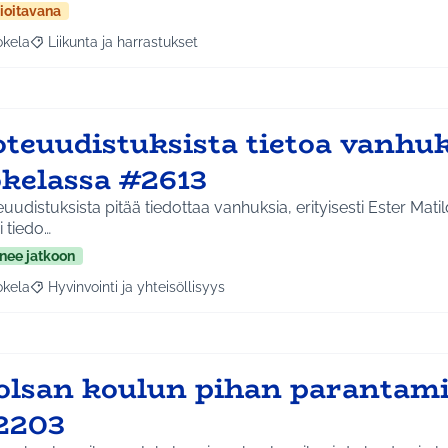
ioitavana
okela
Liikunta ja harrastukset
a tulokset aihepiirin mukaan: Jokela
Rajaa tulokset teeman mukaan: Liikunta ja harrastukset
teuudistuksista tietoa vanhuk
okelassa #2613
uudistuksista pitää tiedottaa vanhuksia, erityisesti Ester Mati
si tiedo…
nee jatkoon
okela
Hyvinvointi ja yhteisöllisyys
a tulokset aihepiirin mukaan: Jokela
Rajaa tulokset teeman mukaan: Hyvinvointi ja yhteisöllisyys
olsan koulun pihan parantam
2203