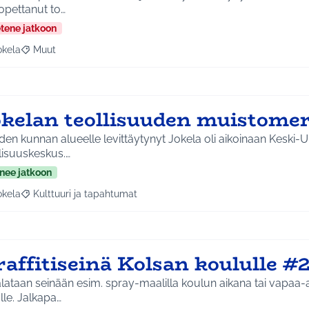
opettanut to…
etene jatkoon
okela
Muut
a tulokset aihepiirin mukaan: Jokela
Rajaa tulokset teeman mukaan: Muut
okelan teollisuuden muistome
en kunnan alueelle levittäytynyt Jokela oli aikoinaan Keski
lisuuskeskus.…
nee jatkoon
okela
Kulttuuri ja tapahtumat
a tulokset aihepiirin mukaan: Jokela
Rajaa tulokset teeman mukaan: Kulttuuri ja tapahtumat
raffitiseinä Kolsan koululle #
ataan seinään esim. spray-maalilla koulun aikana tai vapaa-
lle. Jalkapa…