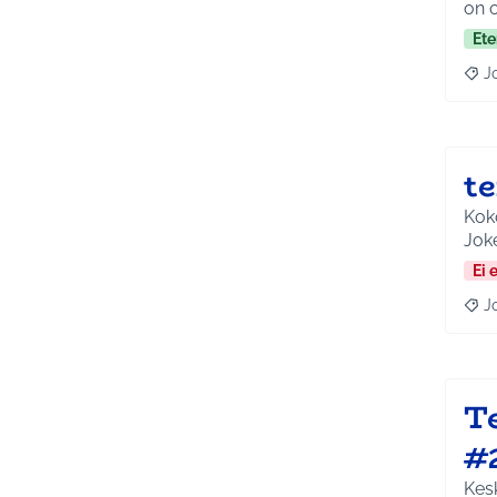
on o
Ete
J
Raja
t
Koko
Jok
Ei 
J
Raja
Te
#
Kesk