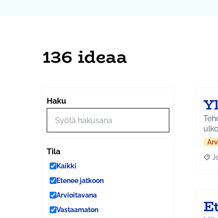
136 ideaa
Y
Haku
Tehd
ulko
Arv
Tila
J
Raja
Kaikki
Etenee jatkoon
Arvioitavana
E
Vastaamaton