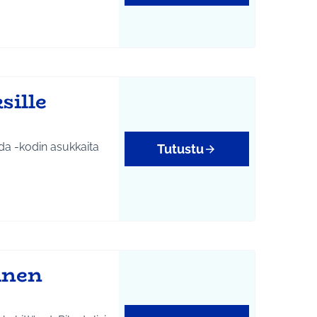
sille
lda -kodin asukkaita
Tutustu
inen