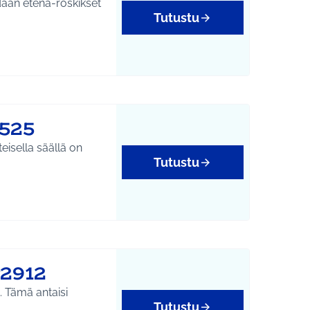
odaan etena-roskikset
Tutustu
2525
eisella säällä on
Tutustu
#2912
. Tämä antaisi
Tutustu