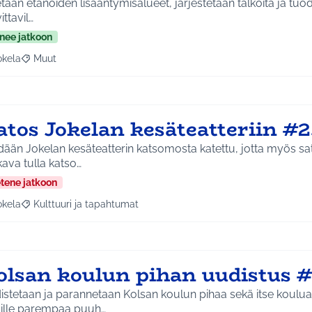
etään etanoiden lisääntymisalueet, järjestetään talkoita ja tu
ittavil…
nee jatkoon
okela
Muut
a tulokset aihepiirin mukaan: Jokela
Rajaa tulokset teeman mukaan: Muut
atos Jokelan kesäteatteriin #
ään Jokelan kesäteatterin katsomosta katettu, jotta myös sat
ava tulla katso…
etene jatkoon
okela
Kulttuuri ja tapahtumat
a tulokset aihepiirin mukaan: Jokela
Rajaa tulokset teeman mukaan: Kulttuuri ja tapahtumat
olsan koulun pihan uudistus 
stetaan ja parannetaan Kolsan koulun pihaa sekä itse koulua
sille parempaa puuh…