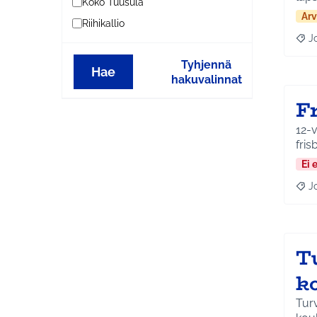
Koko Tuusula
Arv
Riihikallio
J
Raja
Tyhjennä
Hae
hakuvalinnat
F
12-v
fris
Ei 
J
Raja
T
k
Turvall