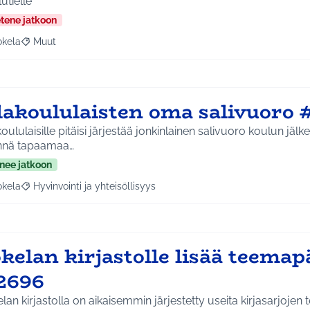
utielle
etene jatkoon
okela
Muut
a tulokset aihepiirin mukaan: Jokela
Rajaa tulokset teeman mukaan: Muut
lakoululaisten oma salivuoro 
oululaisille pitäisi järjestää jonkinlainen salivuoro koulun jälk
nä tapaamaa…
nee jatkoon
okela
Hyvinvointi ja yhteisöllisyys
a tulokset aihepiirin mukaan: Jokela
Rajaa tulokset teeman mukaan: Hyvinvointi ja yhteisöllisyys
kelan kirjastolle lisää teemap
2696
lan kirjastolla on aikaisemmin järjestetty useita kirjasarjojen 