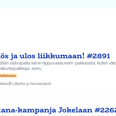
lös ja ulos liikkumaan! #2891
ään säävapaita (eli ei riippuvaisia esim. pakkasista, kuten ulko
liikuntapaikkoja, esim…
ioitavana
okela
Liikunta ja harrastukset
a tulokset aihepiirin mukaan: Jokela
Rajaa tulokset teeman mukaan: Liikunta ja harrastukset
tana-kampanja Jokelaan #226