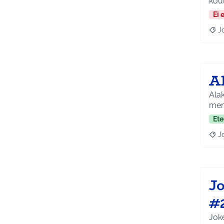
koul
Ei 
J
Raja
A
Alak
men
Ete
J
Raja
Jo
#
Joke