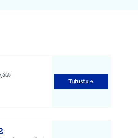
jäät)
Tutustu
2