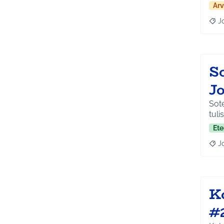
Arv
J
Raja
So
J
Sote
tuli
Ete
J
Raja
K
#