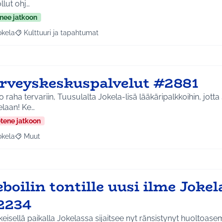
llut ohj…
nee jatkoon
okela
Kulttuuri ja tapahtumat
a tulokset aihepiirin mukaan: Jokela
Rajaa tulokset teeman mukaan: Kulttuuri ja tapahtumat
erveyskeskuspalvelut #2881
 raha tervariin, Tuusulalta Jokela-lisä lääkäripalkkoihin, jott
elaan! Ke…
etene jatkoon
okela
Muut
a tulokset aihepiirin mukaan: Jokela
Rajaa tulokset teeman mukaan: Muut
boilin tontille uusi ilme Jokel
2234
eisellä paikalla Jokelassa sijaitsee nyt ränsistynyt huoltoa