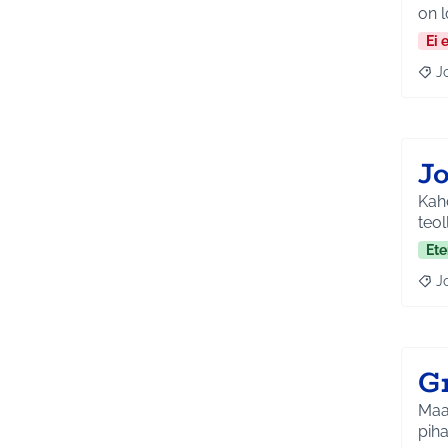
on l
Ei 
J
Raja
J
Kahd
teol
Ete
J
Raja
G
Maal
piha