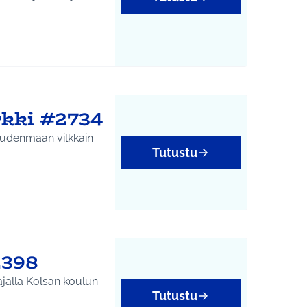
rkki #2734
-Uudenmaan vilkkain
Tutustu
2398
ajalla Kolsan koulun
Tutustu