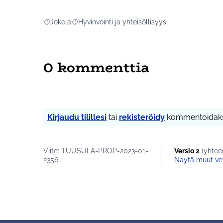
Jokela
Hyvinvointi ja yhteisöllisyys
Rajaa tulokset aihepiirin mukaan: Jokela
Rajaa tulokset teeman mukaan: Hyvinvointi ja y
0 kommenttia
Kirjaudu tilillesi
tai
rekisteröidy
kommentoidaks
Viite: TUUSULA-PROP-2023-01-
Versio 2
(yhtee
2356
näytä muut ve