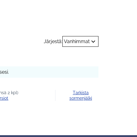
hteisöllisyys
Järjestä:
Vanhimmat
esi.
nsä 2 kpl)
Tarkista
rsiot
sormenjälki