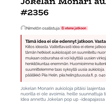
Jokelan Monari au
#2356
Nimetön osallistuja
Ei etene jatkoon
Tämä idea ei ole edennyt jatkoon. Vasta
Kiitos ideasta. Valitettavasti idea ei etene jat
tämän hetkiset aukioloajat on suunniteltu nuor
mukaan osburahaa ei voi käyttää uusien virkoj
henkilökuntaa enemmän. Huomioimme kuitenki
suunnittelemme taas syksyllä uusia aukioloja. 
päällikkö Piia Helin, piia.helin@tuusula.fi, p. 040
Jokelan Monarin aukioloja pitäisi laajentaa 
nuorilla ei ole avoimia, heille suunnattuja ti
Idea annettu Jokelan pop up -ideapajassa 1