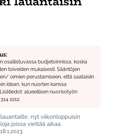
ki lauantaisin
us:
koon osallistuvassa budjetoinnissa, koska
ten toiveiden mukaisesti. Sääntöjen
en/ oimien perustamiseen, että saataisiin
n idean, kun nuorten kanssa
Lisätiedot: alueellisen nuorisotyön
 314 2212.
lauantaille, nyt viikonloppuisin
loja joissa viettää aikaa.
8.1.2023.