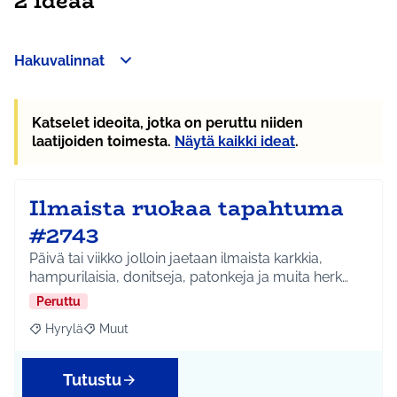
2 ideaa
Hakuvalinnat
Katselet ideoita, jotka on peruttu niiden
laatijoiden toimesta.
Näytä kaikki ideat
.
Ilmaista ruokaa tapahtuma
#2743
Päivä tai viikko jolloin jaetaan ilmaista karkkia,
hampurilaisia, donitseja, patonkeja ja muita herk…
Peruttu
Hyrylä
Muut
Rajaa tulokset aihepiirin mukaan: Hyrylä
Rajaa tulokset teeman mukaan: Muut
Tutustu