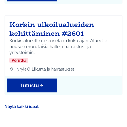
Korkin ulkoilualueiden
kehittäminen #2601
Korkin alueelle rakennetaan koko ajan. Alueelle
nousee monelaisia halleja harrastus- ja
yritystoimin…
Peruttu
Hyrylä
Liikunta ja harrastukset
Rajaa tulokset aihepiirin mukaan: Hyrylä
Rajaa tulokset teeman mukaan: Liikunta ja harrastuks
Tutustu
Näytä kaikki ideat