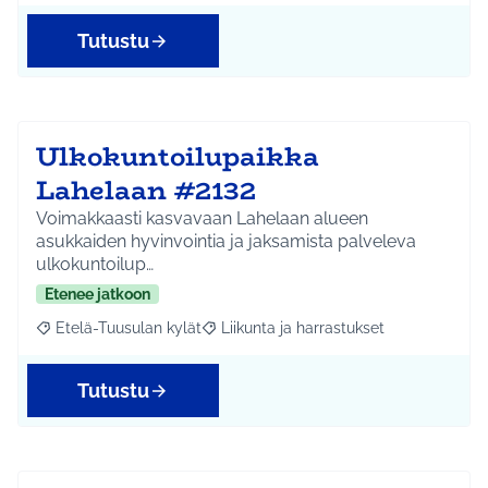
Tutustu
Ulkokuntoilupaikka
Lahelaan #2132
Voimakkaasti kasvavaan Lahelaan alueen
asukkaiden hyvinvointia ja jaksamista palveleva
ulkokuntoilup…
Etenee jatkoon
Etelä-Tuusulan kylät
Liikunta ja harrastukset
Rajaa tulokset aihepiirin mukaan: Etelä-Tuusulan kylät
Rajaa tulokset teeman mukaan: Liikunta
Tutustu