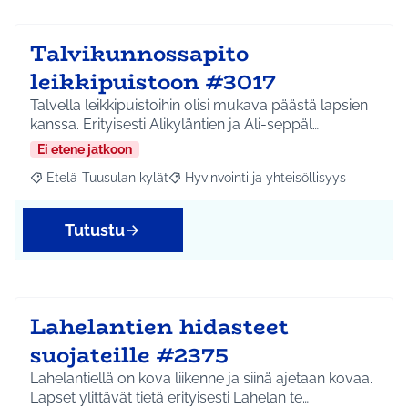
Talvikunnossapito
leikkipuistoon #3017
Talvella leikkipuistoihin olisi mukava päästä lapsien
kanssa. Erityisesti Alikyläntien ja Ali-seppäl…
Ei etene jatkoon
Etelä-Tuusulan kylät
Hyvinvointi ja yhteisöllisyys
Rajaa tulokset aihepiirin mukaan: Etelä-Tuusulan kylät
Rajaa tulokset teeman mukaan: Hyvinvoin
Tutustu
Lahelantien hidasteet
suojateille #2375
Lahelantiellä on kova liikenne ja siinä ajetaan kovaa.
Lapset ylittävät tietä erityisesti Lahelan te…