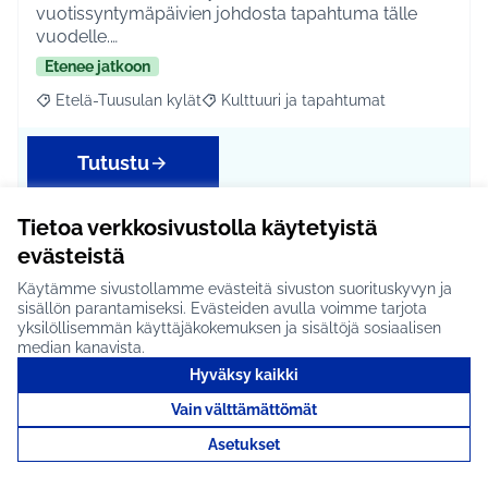
vuotissyntymäpäivien johdosta tapahtuma tälle
vuodelle.…
Etenee jatkoon
Etelä-Tuusulan kylät
Kulttuuri ja tapahtumat
Rajaa tulokset aihepiirin mukaan: Etelä-Tuusulan kylät
Rajaa tulokset teeman mukaan: Kulttuur
Tutustu
Tietoa verkkosivustolla käytetyistä
evästeistä
Talvivirkistystä Häklin
Käytämme sivustollamme evästeitä sivuston suorituskyvyn ja
montulle #2362
sisällön parantamiseksi. Evästeiden avulla voimme tarjota
yksilöllisemmän käyttäjäkokemuksen ja sisältöjä sosiaalisen
Tehdään Häklin montun ympärille latu ja
median kanavista.
pulkkamäki. Idea annettu pääkirjaston senioriklubin
Hyväksy kaikki
pop …
Vain välttämättömät
Arvioitavana
Asetukset
Etelä-Tuusulan kylät
Liikunta ja harrastukset
Rajaa tulokset aihepiirin mukaan: Etelä-Tuusulan kylät
Rajaa tulokset teeman mukaan: Liikunta