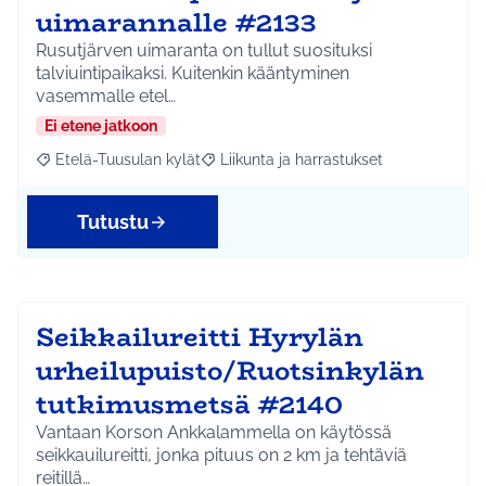
uimarannalle #2133
Rusutjärven uimaranta on tullut suosituksi
talviuintipaikaksi. Kuitenkin kääntyminen
vasemmalle etel…
Ei etene jatkoon
Etelä-Tuusulan kylät
Liikunta ja harrastukset
Rajaa tulokset aihepiirin mukaan: Etelä-Tuusulan kylät
Rajaa tulokset teeman mukaan: Liikunta
Tutustu
Seikkailureitti Hyrylän
urheilupuisto/Ruotsinkylän
tutkimusmetsä #2140
Vantaan Korson Ankkalammella on käytössä
seikkauilureitti, jonka pituus on 2 km ja tehtäviä
reitillä…