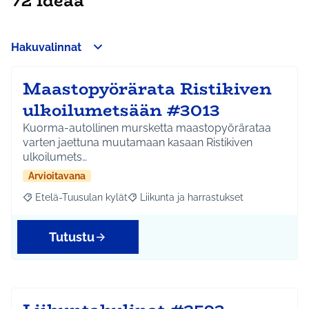
72 ideaa
Hakuvalinnat
Maastopyörärata Ristikiven
ulkoilumetsään #3013
Kuorma-autollinen mursketta maastopyörärataa
varten jaettuna muutamaan kasaan Ristikiven
ulkoilumets…
Arvioitavana
Etelä-Tuusulan kylät
Liikunta ja harrastukset
Rajaa tulokset aihepiirin mukaan: Etelä-Tuusulan kylät
Rajaa tulokset teeman mukaan: Liikunta
Tutustu