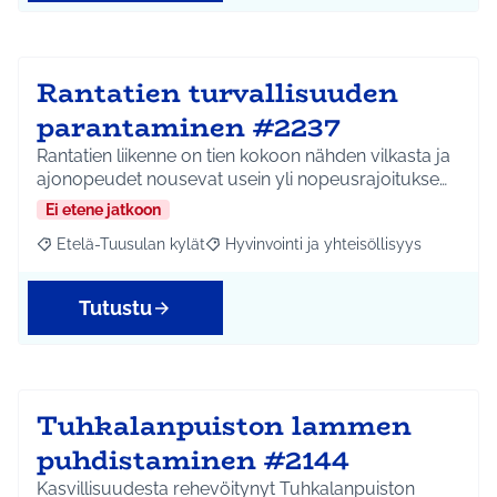
Rantatien turvallisuuden
parantaminen #2237
Rantatien liikenne on tien kokoon nähden vilkasta ja
ajonopeudet nousevat usein yli nopeusrajoitukse…
Ei etene jatkoon
Etelä-Tuusulan kylät
Hyvinvointi ja yhteisöllisyys
Rajaa tulokset aihepiirin mukaan: Etelä-Tuusulan kylät
Rajaa tulokset teeman mukaan: Hyvinvoin
Tutustu
Tuhkalanpuiston lammen
puhdistaminen #2144
Kasvillisuudesta rehevöitynyt Tuhkalanpuiston