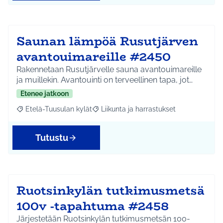
Saunan lämpöä Rusutjärven
avantouimareille #2450
Rakennetaan Rusutjärvelle sauna avantouimareille
ja muillekin. Avantouinti on terveellinen tapa, jot…
Etenee jatkoon
Etelä-Tuusulan kylät
Liikunta ja harrastukset
Rajaa tulokset aihepiirin mukaan: Etelä-Tuusulan kylät
Rajaa tulokset teeman mukaan: Liikunta
Tutustu
Ruotsinkylän tutkimusmetsä
100v -tapahtuma #2458
Järjestetään Ruotsinkylän tutkimusmetsän 100-