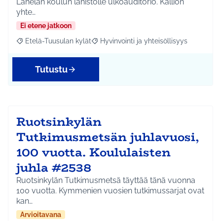
Lahelan koulun lähistölle ulkoauditorio. Kallion
yhte…
Ei etene jatkoon
Etelä-Tuusulan kylät
Hyvinvointi ja yhteisöllisyys
Rajaa tulokset aihepiirin mukaan: Etelä-Tuusulan kylät
Rajaa tulokset teeman mukaan: Hyvinvoin
Tutustu
Ruotsinkylän
Tutkimusmetsän juhlavuosi,
100 vuotta. Koululaisten
juhla #2538
Ruotsinkylän Tutkimusmetsä täyttää tänä vuonna
100 vuotta. Kymmenien vuosien tutkimussarjat ovat
kan…
Arvioitavana