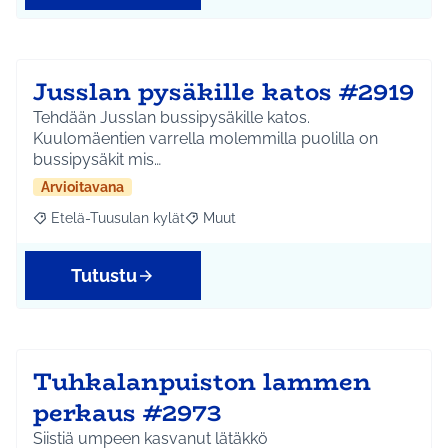
Jusslan pysäkille katos #2919
Tehdään Jusslan bussipysäkille katos.
Kuulomäentien varrella molemmilla puolilla on
bussipysäkit mis…
Arvioitavana
Etelä-Tuusulan kylät
Muut
Rajaa tulokset aihepiirin mukaan: Etelä-Tuusulan kylät
Rajaa tulokset teeman mukaan: Muut
Tutustu
Tuhkalanpuiston lammen
perkaus #2973
Siistiä umpeen kasvanut lätäkkö