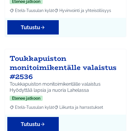
Etenee jatkoon
Etelä-Tuusulan kylät
Hyvinvointi ja yhteisöllisyys
Rajaa tulokset aihepiirin mukaan: Etelä-Tuusulan kylät
Rajaa tulokset teeman mukaan: Hyvinvoin
Tutustu
Toukkapuiston
monitoimikentälle valaistus
#2536
Toukkapuiston monitoimikentälle valaistus
Hyödyttää lapsia ja nuoria Lahelassa
Etenee jatkoon
Etelä-Tuusulan kylät
Liikunta ja harrastukset
Rajaa tulokset aihepiirin mukaan: Etelä-Tuusulan kylät
Rajaa tulokset teeman mukaan: Liikunta
Tutustu