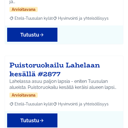
ja…
Arvioitavana
Etelä-Tuusulan kylät
Hyvinvointi ja yhteisöllisyys
Rajaa tulokset aihepiirin mukaan: Etelä-Tuusulan kylät
Rajaa tulokset teeman mukaan: Hyvinvoin
Tutustu
Puistoruokailu Lahelaan
kesällä #2877
Lahelassa asuu paljon lapsia - eniten Tuusulan
alueista. Puistoruokailu kesällä keräisi alueen lapsi…
Arvioitavana
Etelä-Tuusulan kylät
Hyvinvointi ja yhteisöllisyys
Rajaa tulokset aihepiirin mukaan: Etelä-Tuusulan kylät
Rajaa tulokset teeman mukaan: Hyvinvoin
Tutustu