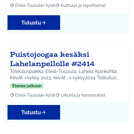
Etelä-Tuusulan kylät
Kulttuuri ja tapahtumat
Rajaa tulokset aihepiirin mukaan: Etelä-Tuusulan kylät
Rajaa tulokset teeman mukaan: Kulttuur
Tutustu
Puistojoogaa kesäksi
Lahelanpellolle #2414
Toteutuspaikka: Etelä-Tuusula, Lahela Ajankohta:
Kevät->syksy 2023, kevät -> syksy2024 Toteutus:…
Etenee jatkoon
Etelä-Tuusulan kylät
Liikunta ja harrastukset
Rajaa tulokset aihepiirin mukaan: Etelä-Tuusulan kylät
Rajaa tulokset teeman mukaan: Liikunta
Tutustu