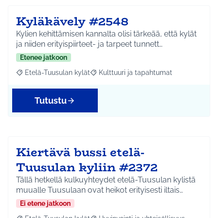
Kyläkävely #2548
Kylien kehittämisen kannalta olisi tärkeää, että kylät
ja niiden erityispiirteet- ja tarpeet tunnett…
Etenee jatkoon
Etelä-Tuusulan kylät
Kulttuuri ja tapahtumat
Rajaa tulokset aihepiirin mukaan: Etelä-Tuusulan kylät
Rajaa tulokset teeman mukaan: Kulttuur
Tutustu
Kiertävä bussi etelä-
Tuusulan kyliin #2372
Tällä hetkellä kulkuyhteydet etelä-Tuusulan kylistä
muualle Tuusulaan ovat heikot erityisesti iltais…
Ei etene jatkoon