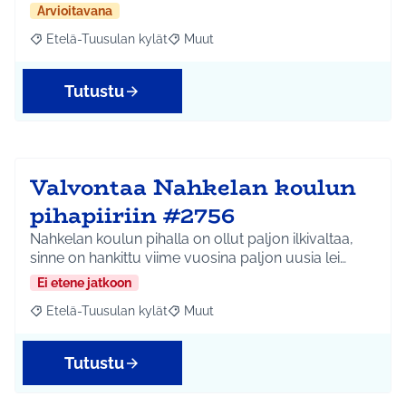
Arvioitavana
Etelä-Tuusulan kylät
Muut
Rajaa tulokset aihepiirin mukaan: Etelä-Tuusulan kylät
Rajaa tulokset teeman mukaan: Muut
Tutustu
Valvontaa Nahkelan koulun
pihapiiriin #2756
Nahkelan koulun pihalla on ollut paljon ilkivaltaa,
sinne on hankittu viime vuosina paljon uusia lei…
Ei etene jatkoon
Etelä-Tuusulan kylät
Muut
Rajaa tulokset aihepiirin mukaan: Etelä-Tuusulan kylät
Rajaa tulokset teeman mukaan: Muut
Tutustu