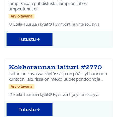
lampi kaipaa puhdistusta, lampi on lähes
umpeutunut er…
Arvioitavana
Etelä-Tuusulan kylät
Hyvinvointi ja yhteisöllisyys
Rajaa tulokset aihepiirin mukaan: Etelä-Tuusulan kylät
Rajaa tulokset teeman mukaan: Hyvinvoin
Tutustu
Kokkorannan laituri #2770
Laituri on kovassa käytössä ja on päässyt huonoon
kuntoon. laiturissa on melko uudet ponttoonit ja …
Arvioitavana
Etelä-Tuusulan kylät
Hyvinvointi ja yhteisöllisyys
Rajaa tulokset aihepiirin mukaan: Etelä-Tuusulan kylät
Rajaa tulokset teeman mukaan: Hyvinvoin
Tutustu