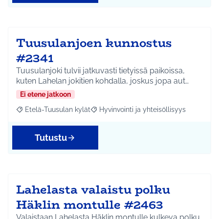
Tuusulanjoen kunnostus
#2341
Tuusulanjoki tulvii jatkuvasti tietyissä paikoissa,
kuten Lahelan jokitien kohdalla, joskus jopa aut…
Ei etene jatkoon
Etelä-Tuusulan kylät
Hyvinvointi ja yhteisöllisyys
Rajaa tulokset aihepiirin mukaan: Etelä-Tuusulan kylät
Rajaa tulokset teeman mukaan: Hyvinvoin
Tutustu
Lahelasta valaistu polku
Häklin montulle #2463
Valaistaan Lahelasta Häklin montulle kulkeva polku,