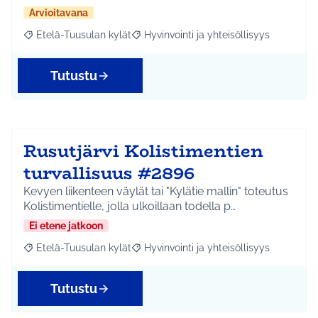
Arvioitavana
Etelä-Tuusulan kylät
Hyvinvointi ja yhteisöllisyys
Rajaa tulokset aihepiirin mukaan: Etelä-Tuusulan kylät
Rajaa tulokset teeman mukaan: Hyvinvoin
Tutustu
Rusutjärvi Kolistimentien
turvallisuus #2896
Kevyen liikenteen väylät tai "Kylätie mallin" toteutus
Kolistimentielle, jolla ulkoillaan todella p…
Ei etene jatkoon
Etelä-Tuusulan kylät
Hyvinvointi ja yhteisöllisyys
Rajaa tulokset aihepiirin mukaan: Etelä-Tuusulan kylät
Rajaa tulokset teeman mukaan: Hyvinvoin
Tutustu