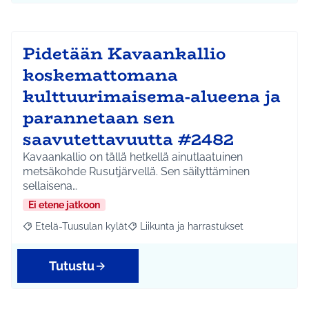
Pidetään Kavaankallio
koskemattomana
kulttuurimaisema-alueena ja
parannetaan sen
saavutettavuutta #2482
Kavaankallio on tällä hetkellä ainutlaatuinen
metsäkohde Rusutjärvellä. Sen säilyttäminen
sellaisena…
Ei etene jatkoon
Etelä-Tuusulan kylät
Liikunta ja harrastukset
Rajaa tulokset aihepiirin mukaan: Etelä-Tuusulan kylät
Rajaa tulokset teeman mukaan: Liikunta
Tutustu