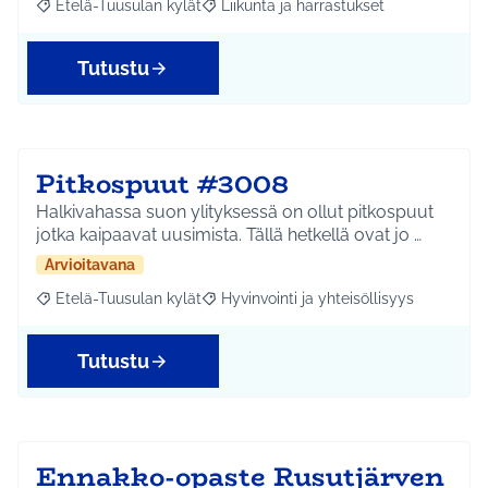
Etelä-Tuusulan kylät
Liikunta ja harrastukset
Rajaa tulokset aihepiirin mukaan: Etelä-Tuusulan kylät
Rajaa tulokset teeman mukaan: Liikunta
Tutustu
Pitkospuut #3008
Halkivahassa suon ylityksessä on ollut pitkospuut
jotka kaipaavat uusimista. Tällä hetkellä ovat jo …
Arvioitavana
Etelä-Tuusulan kylät
Hyvinvointi ja yhteisöllisyys
Rajaa tulokset aihepiirin mukaan: Etelä-Tuusulan kylät
Rajaa tulokset teeman mukaan: Hyvinvoin
Tutustu
Ennakko-opaste Rusutjärven