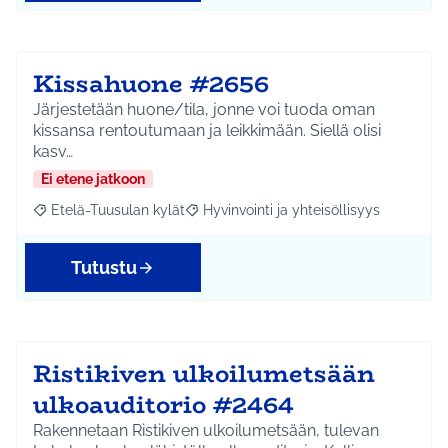
Kissahuone #2656
Järjestetään huone/tila, jonne voi tuoda oman
kissansa rentoutumaan ja leikkimään. Siellä olisi
kasv…
Ei etene jatkoon
Etelä-Tuusulan kylät
Hyvinvointi ja yhteisöllisyys
Rajaa tulokset aihepiirin mukaan: Etelä-Tuusulan kylät
Rajaa tulokset teeman mukaan: Hyvinvoin
Tutustu
Ristikiven ulkoilumetsään
ulkoauditorio #2464
Rakennetaan Ristikiven ulkoilumetsään, tulevan