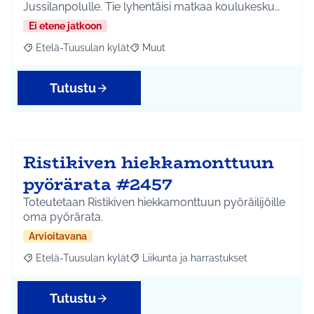
Jussilanpolulle. Tie lyhentäisi matkaa koulukesku…
Ei etene jatkoon
Etelä-Tuusulan kylät
Muut
Rajaa tulokset aihepiirin mukaan: Etelä-Tuusulan kylät
Rajaa tulokset teeman mukaan: Muut
Tutustu
Ristikiven hiekkamonttuun
pyörärata #2457
Toteutetaan Ristikiven hiekkamonttuun pyöräilijöille
oma pyörärata.
Arvioitavana
Etelä-Tuusulan kylät
Liikunta ja harrastukset
Rajaa tulokset aihepiirin mukaan: Etelä-Tuusulan kylät
Rajaa tulokset teeman mukaan: Liikunta
Tutustu