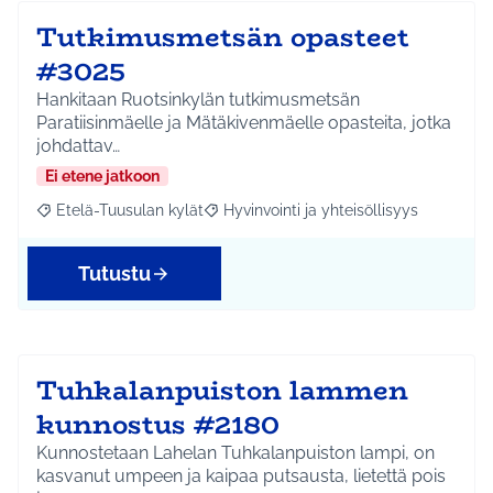
Tutkimusmetsän opasteet
#3025
Hankitaan Ruotsinkylän tutkimusmetsän
Paratiisinmäelle ja Mätäkivenmäelle opasteita, jotka
johdattav…
Ei etene jatkoon
Etelä-Tuusulan kylät
Hyvinvointi ja yhteisöllisyys
Rajaa tulokset aihepiirin mukaan: Etelä-Tuusulan kylät
Rajaa tulokset teeman mukaan: Hyvinvoin
Tutustu
Tuhkalanpuiston lammen
kunnostus #2180
Kunnostetaan Lahelan Tuhkalanpuiston lampi, on
kasvanut umpeen ja kaipaa putsausta, lietettä pois