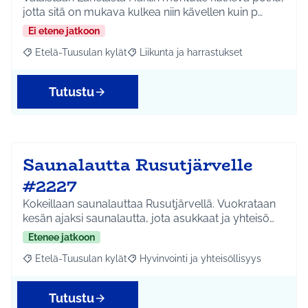
jotta sitä on mukava kulkea niin kävellen kuin p…
Ei etene jatkoon
Etelä-Tuusulan kylät
Liikunta ja harrastukset
Rajaa tulokset aihepiirin mukaan: Etelä-Tuusulan kylät
Rajaa tulokset teeman mukaan: Liikunta
Tutustu
Saunalautta Rusutjärvelle
#2227
Kokeillaan saunalauttaa Rusutjärvellä. Vuokrataan
kesän ajaksi saunalautta, jota asukkaat ja yhteisö…
Etenee jatkoon
Etelä-Tuusulan kylät
Hyvinvointi ja yhteisöllisyys
Rajaa tulokset aihepiirin mukaan: Etelä-Tuusulan kylät
Rajaa tulokset teeman mukaan: Hyvinvoin
Tutustu