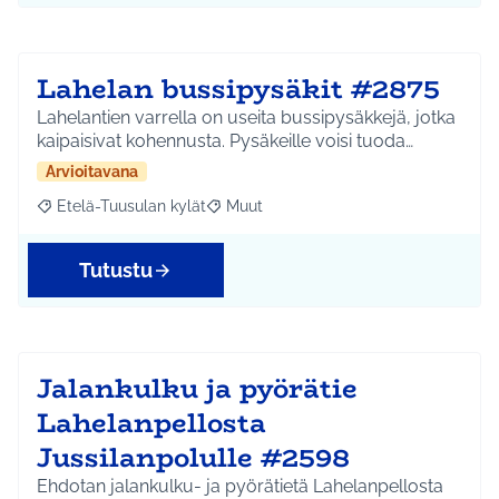
Lahelan bussipysäkit #2875
Lahelantien varrella on useita bussipysäkkejä, jotka
kaipaisivat kohennusta. Pysäkeille voisi tuoda…
Arvioitavana
Etelä-Tuusulan kylät
Muut
Rajaa tulokset aihepiirin mukaan: Etelä-Tuusulan kylät
Rajaa tulokset teeman mukaan: Muut
Tutustu
Jalankulku ja pyörätie
Lahelanpellosta
Jussilanpolulle #2598
Ehdotan jalankulku- ja pyörätietä Lahelanpellosta