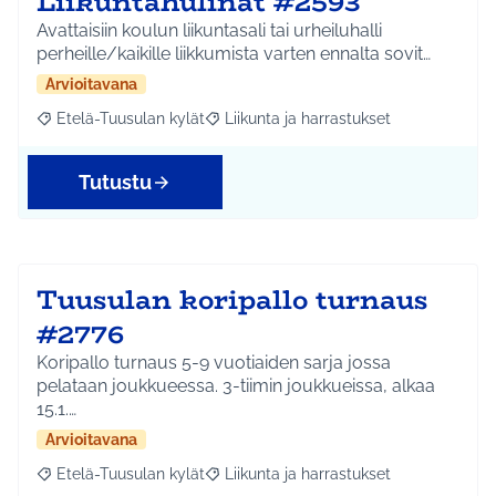
Liikuntahulinat #2593
Avattaisiin koulun liikuntasali tai urheiluhalli
perheille/kaikille liikkumista varten ennalta sovit…
Arvioitavana
Etelä-Tuusulan kylät
Liikunta ja harrastukset
Rajaa tulokset aihepiirin mukaan: Etelä-Tuusulan kylät
Rajaa tulokset teeman mukaan: Liikunta
Tutustu
Tuusulan koripallo turnaus
#2776
Koripallo turnaus 5-9 vuotiaiden sarja jossa
pelataan joukkueessa. 3-tiimin joukkueissa, alkaa
15.1.…
Arvioitavana
Etelä-Tuusulan kylät
Liikunta ja harrastukset
Rajaa tulokset aihepiirin mukaan: Etelä-Tuusulan kylät
Rajaa tulokset teeman mukaan: Liikunta