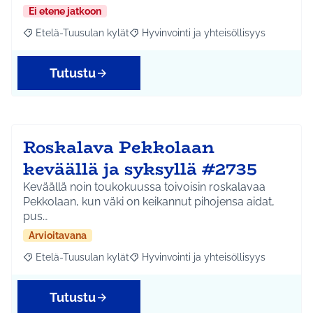
Ei etene jatkoon
Etelä-Tuusulan kylät
Hyvinvointi ja yhteisöllisyys
Rajaa tulokset aihepiirin mukaan: Etelä-Tuusulan kylät
Rajaa tulokset teeman mukaan: Hyvinvoin
Tutustu
Roskalava Pekkolaan
keväällä ja syksyllä #2735
Keväällä noin toukokuussa toivoisin roskalavaa
Pekkolaan, kun väki on keikannut pihojensa aidat,
pus…
Arvioitavana
Etelä-Tuusulan kylät
Hyvinvointi ja yhteisöllisyys
Rajaa tulokset aihepiirin mukaan: Etelä-Tuusulan kylät
Rajaa tulokset teeman mukaan: Hyvinvoin
Tutustu