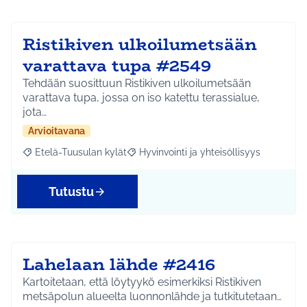
Ristikiven ulkoilumetsään
varattava tupa #2549
Tehdään suosittuun Ristikiven ulkoilumetsään
varattava tupa, jossa on iso katettu terassialue,
jota…
Arvioitavana
Etelä-Tuusulan kylät
Hyvinvointi ja yhteisöllisyys
Rajaa tulokset aihepiirin mukaan: Etelä-Tuusulan kylät
Rajaa tulokset teeman mukaan: Hyvinvoin
Tutustu
Lahelaan lähde #2416
Kartoitetaan, että löytyykö esimerkiksi Ristikiven
metsäpolun alueelta luonnonlähde ja tutkitutetaan…