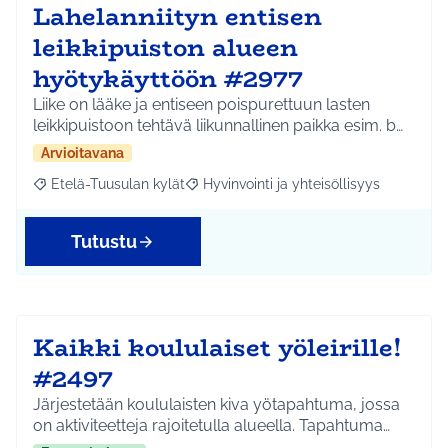
Lahelanniityn entisen
leikkipuiston alueen
hyötykäyttöön #2977
Liike on lääke ja entiseen poispurettuun lasten
leikkipuistoon tehtävä liikunnallinen paikka esim. b…
Arvioitavana
Etelä-Tuusulan kylät
Hyvinvointi ja yhteisöllisyys
Rajaa tulokset aihepiirin mukaan: Etelä-Tuusulan kylät
Rajaa tulokset teeman mukaan: Hyvinvoin
Tutustu
Kaikki koululaiset yöleirille!
#2497
Järjestetään koululaisten kiva yötapahtuma, jossa
on aktiviteetteja rajoitetulla alueella. Tapahtuma…