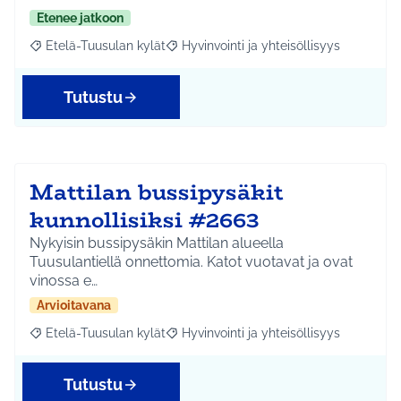
Etenee jatkoon
Etelä-Tuusulan kylät
Hyvinvointi ja yhteisöllisyys
Rajaa tulokset aihepiirin mukaan: Etelä-Tuusulan kylät
Rajaa tulokset teeman mukaan: Hyvinvoin
Tutustu
Mattilan bussipysäkit
kunnollisiksi #2663
Nykyisin bussipysäkin Mattilan alueella
Tuusulantiellä onnettomia. Katot vuotavat ja ovat
vinossa e…
Arvioitavana
Etelä-Tuusulan kylät
Hyvinvointi ja yhteisöllisyys
Rajaa tulokset aihepiirin mukaan: Etelä-Tuusulan kylät
Rajaa tulokset teeman mukaan: Hyvinvoin
Tutustu