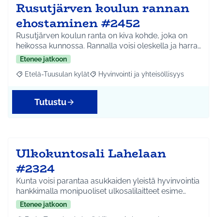
Rusutjärven koulun rannan
ehostaminen #2452
Rusutjärven koulun ranta on kiva kohde, joka on
heikossa kunnossa. Rannalla voisi oleskella ja harra…
Etenee jatkoon
Etelä-Tuusulan kylät
Hyvinvointi ja yhteisöllisyys
Rajaa tulokset aihepiirin mukaan: Etelä-Tuusulan kylät
Rajaa tulokset teeman mukaan: Hyvinvoin
Tutustu
Ulkokuntosali Lahelaan
#2324
Kunta voisi parantaa asukkaiden yleistä hyvinvointia
hankkimalla monipuoliset ulkosalilaitteet esime…
Etenee jatkoon