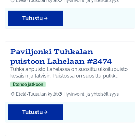
Etelä-Tuusulan kylät
Hyvinvointi ja yhteisöllisyys
Rajaa tulokset aihepiirin mukaan: Etelä-Tuusulan kylät
Rajaa tulokset teeman mukaan: Hyvinvoin
Tutustu
Paviljonki Tuhkalan
puistoon Lahelaan #2474
Tuhkalanpuisto Lahelassa on suosittu ulkoilupuisto
kesäisin ja talvisin. Puistossa on suosittu pulkk…
Etenee jatkoon
Etelä-Tuusulan kylät
Hyvinvointi ja yhteisöllisyys
Rajaa tulokset aihepiirin mukaan: Etelä-Tuusulan kylät
Rajaa tulokset teeman mukaan: Hyvinvoin
Tutustu