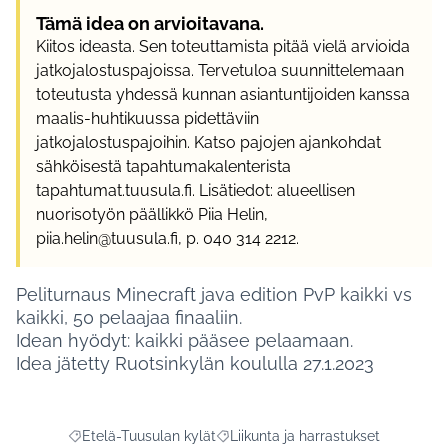
Tämä idea on arvioitavana.
Kiitos ideasta. Sen toteuttamista pitää vielä arvioida
jatkojalostuspajoissa. Tervetuloa suunnittelemaan
toteutusta yhdessä kunnan asiantuntijoiden kanssa
maalis-huhtikuussa pidettäviin
jatkojalostuspajoihin. Katso pajojen ajankohdat
sähköisestä tapahtumakalenterista
tapahtumat.tuusula.fi. Lisätiedot: alueellisen
nuorisotyön päällikkö Piia Helin,
piia.helin@tuusula.fi, p. 040 314 2212.
Peliturnaus Minecraft java edition PvP kaikki vs
kaikki, 50 pelaajaa finaaliin.
Idean hyödyt: kaikki pääsee pelaamaan.
Idea jätetty Ruotsinkylän koululla 27.1.2023
Etelä-Tuusulan kylät
Liikunta ja harrastukset
Rajaa tulokset aihepiirin mukaan: Etelä-Tuusulan kylät
Rajaa tulokset teeman mukaan: Liiku