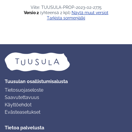
Viite: TUUSULA-PROP-2023-02-2775
Versio 2
(yhteensä 2 kpl)
näytä muut versiot
Tarkista sormenjälki
Tuusulan osallistumisalusta
Tietosuojaseloste
Saavutettavuus
Käyttöehdot
Evästeasetukset
Tietoa palvelusta