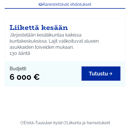
Äänestettävät ehdotukset
Liikettä kesään
Järjestetään kesäliikuntaa kaikissa
kuntakeskuksissa. Lajit valikoituvat alueen
asukkaiden toiveiden mukaan.
130
ääntä
Budjetti
Tutustu
6 000 €
Etelä-Tuusulan kylät
Liikunta ja harrastukset
Rajaa tulokset aihepiirin mukaan: Etelä-Tuusulan kylät
Rajaa tulokset teeman mukaan: Liiku