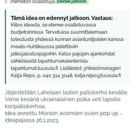
Nimetön osallistuja
Etenee jatkoon
Tämä idea on edennyt jatkoon. Vastaus:
Kiitos ideasta, se etenee osallistuvassa
budjetoinnissa. Tervetuloa suunnittelemaan
toteutusta yhdessä kunnan asiantuntijoiden kanssa
maalis-huhtikuussa pidettäviin
jatkojalostuspajoihin. Katso pajojen ajankohdat
sähköisestä tapahtumakalenterista
tapahtumat.tuusula.fi. Lisätiedot: yhteisömanageri
Katja Repo, p. 040 314 3048, katja.repo@tuusula.fi
Järjestetään Lahelaan lasten pallokerho kesälle.
Viime kesänä ukrainalainen poika veti lapsille
koripallokerhoa.
Idea annettu Monion avoimien ovien pop up -
ideapajassa 26.1.2023.