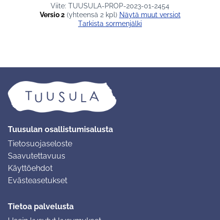
Viite: TUUSULA-PROP-2023-01-2454
Versio 2
(yhteensä 2 kpl)
näytä muut versiot
Tarkista sormenjälki
Tuusulan osallistumisalusta
Tietosuojaseloste
Saavutettavuus
Käyttöehdot
Evästeasetukset
Tietoa palvelusta