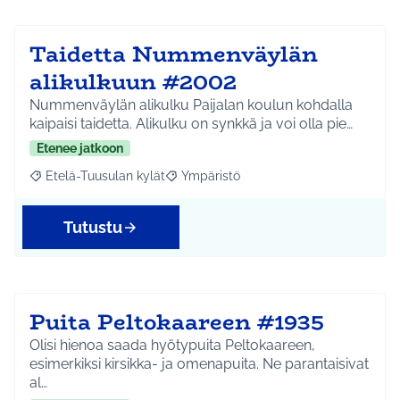
Taidetta Nummenväylän
alikulkuun #2002
Nummenväylän alikulku Paijalan koulun kohdalla
kaipaisi taidetta. Alikulku on synkkä ja voi olla pie…
Etenee jatkoon
Etelä-Tuusulan kylät
Ympäristö
Rajaa tulokset aihepiirin mukaan: Etelä-Tuusulan kylät
Rajaa tulokset teeman mukaan: Ympäri
Tutustu
Puita Peltokaareen #1935
Olisi hienoa saada hyötypuita Peltokaareen,
esimerkiksi kirsikka- ja omenapuita. Ne parantaisivat
al…