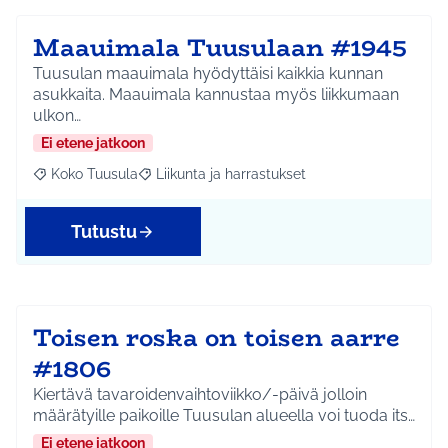
Maauimala Tuusulaan #1945
Tuusulan maauimala hyödyttäisi kaikkia kunnan
asukkaita. Maauimala kannustaa myös liikkumaan
ulkon…
Ei etene jatkoon
Koko Tuusula
Liikunta ja harrastukset
Rajaa tulokset aihepiirin mukaan: Koko Tuusula
Rajaa tulokset teeman mukaan: Liikunta ja harr
Tutustu
Toisen roska on toisen aarre
#1806
Kiertävä tavaroidenvaihtoviikko/-päivä jolloin
määrätyille paikoille Tuusulan alueella voi tuoda its…
Ei etene jatkoon