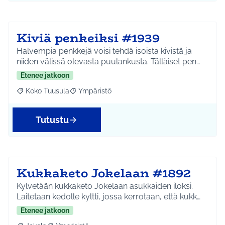
Kiviä penkeiksi #1939
Halvempia penkkejä voisi tehdä isoista kivistä ja
niiden välissä olevasta puulankusta. Tälläiset pen…
Etenee jatkoon
Koko Tuusula
Ympäristö
Rajaa tulokset aihepiirin mukaan: Koko Tuusula
Rajaa tulokset teeman mukaan: Ympäristö
Tutustu
Kukkaketo Jokelaan #1892
Kylvetään kukkaketo Jokelaan asukkaiden iloksi.
Laitetaan kedolle kyltti, jossa kerrotaan, että kukk…
Etenee jatkoon