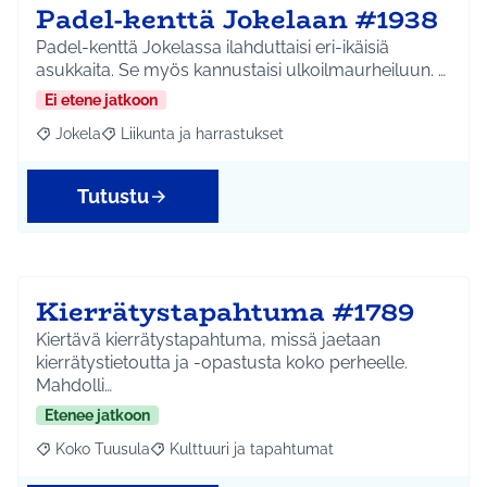
Padel-kenttä Jokelaan #1938
Padel-kenttä Jokelassa ilahduttaisi eri-ikäisiä
asukkaita. Se myös kannustaisi ulkoilmaurheiluun. …
Ei etene jatkoon
Jokela
Liikunta ja harrastukset
Rajaa tulokset aihepiirin mukaan: Jokela
Rajaa tulokset teeman mukaan: Liikunta ja harrastuks
Tutustu
Kierrätystapahtuma #1789
Kiertävä kierrätystapahtuma, missä jaetaan
kierrätystietoutta ja -opastusta koko perheelle.
Mahdolli…
Etenee jatkoon
Koko Tuusula
Kulttuuri ja tapahtumat
Rajaa tulokset aihepiirin mukaan: Koko Tuusula
Rajaa tulokset teeman mukaan: Kulttuuri ja ta