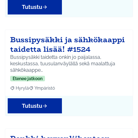
Tutustu
Bussipysäkki ja sähkökaappi
taidetta lisää! #1524
Bussipysäkki taidetta onkin jo paijalassa,
keskustassa, tuusulanväylällä sekä maalattuja
sähkökaappe…
Etenee jatkoon
Hyrylä
Ympäristö
Rajaa tulokset aihepiirin mukaan: Hyrylä
Rajaa tulokset teeman mukaan: Ympäristö
Tutustu