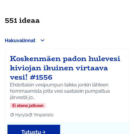
551 ideaa
Hakuvalinnat
Koskenmäen padon hulevesi
kiviojan ikuinen virtaava
vesi! #1556
Ehdottaisin vesipumpun taikka jonkin lähteen
hommaamista jotta vesi saataisiin pumpattua
järvestä jo…
Ei etene jatkoon
Hyrylä
Ympäristö
Rajaa tulokset aihepiirin mukaan: Hyrylä
Rajaa tulokset teeman mukaan: Ympäristö
Tutustu