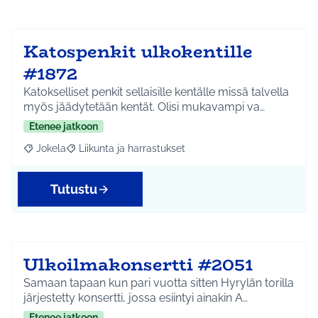
Katospenkit ulkokentille
#1872
Katokselliset penkit sellaisille kentälle missä talvella
myös jäädytetään kentät. Olisi mukavampi va…
Etenee jatkoon
Jokela
Liikunta ja harrastukset
Rajaa tulokset aihepiirin mukaan: Jokela
Rajaa tulokset teeman mukaan: Liikunta ja harrastuks
Tutustu
Ulkoilmakonsertti #2051
Samaan tapaan kun pari vuotta sitten Hyrylän torilla
järjestetty konsertti, jossa esiintyi ainakin A…
Etenee jatkoon