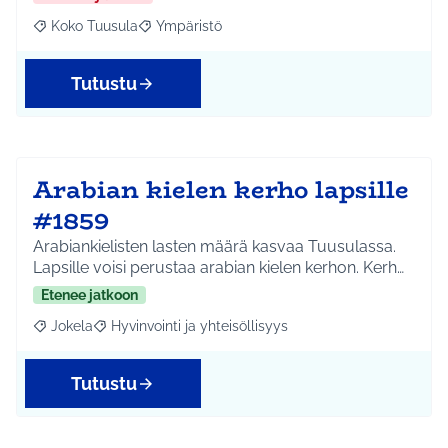
Koko Tuusula
Ympäristö
Rajaa tulokset aihepiirin mukaan: Koko Tuusula
Rajaa tulokset teeman mukaan: Ympäristö
Tutustu
Arabian kielen kerho lapsille
#1859
Arabiankielisten lasten määrä kasvaa Tuusulassa.
Lapsille voisi perustaa arabian kielen kerhon. Kerh…
Etenee jatkoon
Jokela
Hyvinvointi ja yhteisöllisyys
Rajaa tulokset aihepiirin mukaan: Jokela
Rajaa tulokset teeman mukaan: Hyvinvointi ja yhteisöl
Tutustu