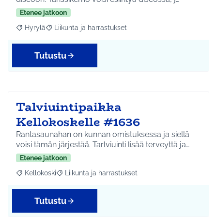
Etenee jatkoon
Hyrylä
Liikunta ja harrastukset
Rajaa tulokset aihepiirin mukaan: Hyrylä
Rajaa tulokset teeman mukaan: Liikunta ja harrastuks
Tutustu
Talviuintipaikka
Kellokoskelle #1636
Rantasaunahan on kunnan omistuksessa ja siellä
voisi tämän järjestää. Tarlviuinti lisää terveyttä ja…
Etenee jatkoon
Kellokoski
Liikunta ja harrastukset
Rajaa tulokset aihepiirin mukaan: Kellokoski
Rajaa tulokset teeman mukaan: Liikunta ja harrast
Tutustu