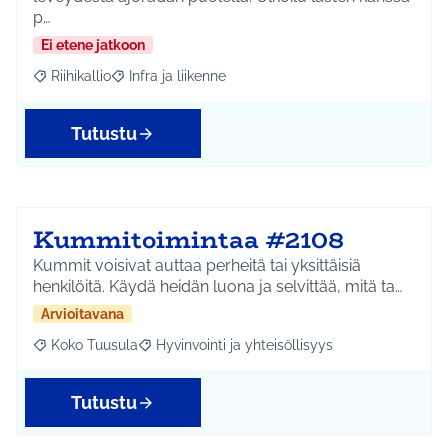
p…
Ei etene jatkoon
Riihikallio
Infra ja liikenne
Rajaa tulokset aihepiirin mukaan: Riihikallio
Rajaa tulokset teeman mukaan: Infra ja liikenne
Tutustu
Kummitoimintaa #2108
Kummit voisivat auttaa perheitä tai yksittäisiä
henkilöitä. Käydä heidän luona ja selvittää, mitä ta…
Arvioitavana
Koko Tuusula
Hyvinvointi ja yhteisöllisyys
Rajaa tulokset aihepiirin mukaan: Koko Tuusula
Rajaa tulokset teeman mukaan: Hyvinvointi ja y
Tutustu