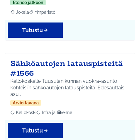
Etenee jatkoon
Jokela
Ympäristö
Rajaa tulokset aihepiirin mukaan: Jokela
Rajaa tulokset teeman mukaan: Ympäristö
Tutustu
Sähköautojen latauspisteitä
#1566
Kellokoskelle Tuusulan kunnan vuokra-asunto
kohteisiin sähköautojen latauspisteitä. Edesauttaisi
asu…
Arvioitavana
Kellokoski
Infra ja liikenne
Rajaa tulokset aihepiirin mukaan: Kellokoski
Rajaa tulokset teeman mukaan: Infra ja liikenne
Tutustu