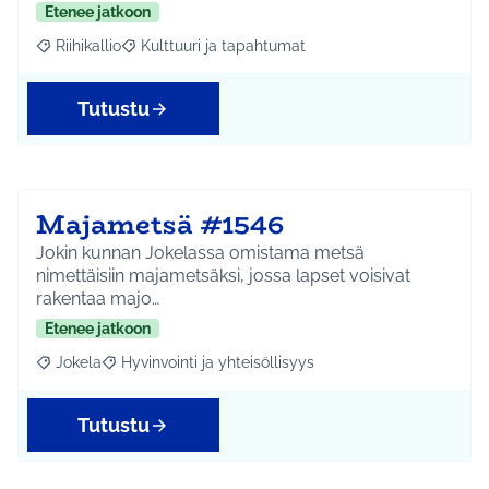
Etenee jatkoon
Riihikallio
Kulttuuri ja tapahtumat
Rajaa tulokset aihepiirin mukaan: Riihikallio
Rajaa tulokset teeman mukaan: Kulttuuri ja tapaht
Tutustu
Majametsä #1546
Jokin kunnan Jokelassa omistama metsä
nimettäisiin majametsäksi, jossa lapset voisivat
rakentaa majo…
Etenee jatkoon
Jokela
Hyvinvointi ja yhteisöllisyys
Rajaa tulokset aihepiirin mukaan: Jokela
Rajaa tulokset teeman mukaan: Hyvinvointi ja yhteisöl
Tutustu