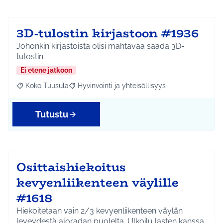
3D-tulostin kirjastoon #1936
Johonkin kirjastoista olisi mahtavaa saada 3D-
tulostin.
Ei etene jatkoon
Koko Tuusula
Hyvinvointi ja yhteisöllisyys
Rajaa tulokset aihepiirin mukaan: Koko Tuusula
Rajaa tulokset teeman mukaan: Hyvinvointi ja y
Tutustu
Osittaishiekoitus
kevyenliikenteen väylille
#1618
Hiekoitetaan vain 2/3 kevyenliikenteen väylän
leveydestä ajoradan puolelta. Ulkoilu lasten kanssa