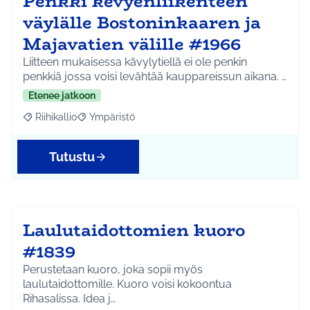
Penkki kevyenliikenteen
väylälle Bostoninkaaren ja
Majavatien välille #1966
Liitteen mukaisessa kävylytiellä ei ole penkin
penkkiä jossa voisi levähtää kauppareissun aikana. …
Etenee jatkoon
Riihikallio
Ympäristö
Rajaa tulokset aihepiirin mukaan: Riihikallio
Rajaa tulokset teeman mukaan: Ympäristö
Tutustu
Laulutaidottomien kuoro
#1839
Perustetaan kuoro, joka sopii myös
laulutaidottomille. Kuoro voisi kokoontua
Rihasalissa. Idea j…