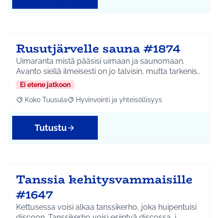
Rusutjärvelle sauna #1874
Uimaranta mistä pääsisi uimaan ja saunomaan.
Avanto siellä ilmeisesti on jo talvisin, mutta tarkenis…
Ei etene jatkoon
Koko Tuusula
Hyvinvointi ja yhteisöllisyys
Rajaa tulokset aihepiirin mukaan: Koko Tuusula
Rajaa tulokset teeman mukaan: Hyvinvointi ja y
Tutustu
Tanssia kehitysvammaisille
#1647
Kettusessa voisi alkaa tanssikerho, joka huipentuisi
discoon. Tanssikerho voisi esiintyä discossa, j…