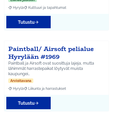
Hyrylä
Kulttuuri ja tapahtumat
Rajaa tulokset aihepiirin mukaan: Hyrylä
Rajaa tulokset teeman mukaan: Kulttuuri ja tapahtum
Tutustu
Paintball/ Airsoft pelialue
Hyrylään #1969
Paintball ja Airsoft ovat suosittuja lajeja, mutta
lähimmät harrastepaikat löytyvät muista
kaupungei…
Arvioitavana
Hyrylä
Liikunta ja harrastukset
Rajaa tulokset aihepiirin mukaan: Hyrylä
Rajaa tulokset teeman mukaan: Liikunta ja harrastuks
Tutustu