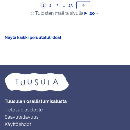
1
2
3
…
23
Tulosten määrä sivulla:
20
Näytä kaikki peruutetut ideat
Tuusulan osallistumisalusta
Tietosuojaseloste
Saavutettavuus
Käyttöehdot