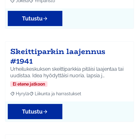
Jokela
Ympäristö
Rajaa tulokset aihepiirin mukaan: Jokela
Rajaa tulokset teeman mukaan: Ympäristö
Tutustu
Skeittiparkin laajennus
#1941
Urheilukeskuksen skeittiparkkia pitäisi laajentaa tai
uudistaa. Idea hyödyttäisi nuoria, lapsia j…
Ei etene jatkoon
Hyrylä
Liikunta ja harrastukset
Rajaa tulokset aihepiirin mukaan: Hyrylä
Rajaa tulokset teeman mukaan: Liikunta ja harrastuks
Tutustu