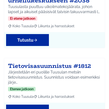
urheilukeskukseen #2038
Tuusulasta puuttuu ulkoilmatekojäärata, johon
lapset ja aikuiset pääsisivät talvisin takuuvarmasti l…
Ei etene jatkoon
Koko Tuusula
Liikunta ja harrastukset
Rajaa tulokset aihepiirin mukaan: Koko Tuusula
Rajaa tulokset teeman mukaan: Liikunta ja harr
Tutustu
Tietovisasuunnistus #1812
Järjestetään eri puolille Tuusulan metsiin
tietovisasuunnistus. Suunnistus voidaan esimerkiksi
järje…
Etenee jatkoon
Koko Tuusula
Liikunta ja harrastukset
Rajaa tulokset aihepiirin mukaan: Koko Tuusula
Rajaa tulokset teeman mukaan: Liikunta ja harr