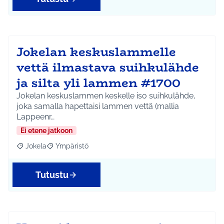
Jokelan keskuslammelle
vettä ilmastava suihkulähde
ja silta yli lammen #1700
Jokelan keskuslammen keskelle iso suihkulähde,
joka samalla hapettaisi lammen vettä (mallia
Lappeenr…
Ei etene jatkoon
Jokela
Ympäristö
Rajaa tulokset aihepiirin mukaan: Jokela
Rajaa tulokset teeman mukaan: Ympäristö
Tutustu