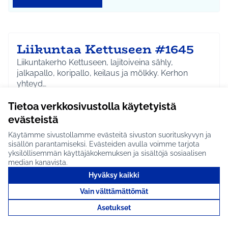
Liikuntaa Kettuseen #1645
Liikuntakerho Kettuseen, lajitoiveina sähly,
jalkapallo, koripallo, keilaus ja mölkky. Kerhon
yhteyd…
Etenee jatkoon
Tietoa verkkosivustolla käytetyistä
Hyrylä
Liikunta ja harrastukset
Rajaa tulokset aihepiirin mukaan: Hyrylä
Rajaa tulokset teeman mukaan: Liikunta ja harrastuks
evästeistä
Käytämme sivustollamme evästeitä sivuston suorituskyvyn ja
Tutustu
sisällön parantamiseksi. Evästeiden avulla voimme tarjota
yksilöllisemmän käyttäjäkokemuksen ja sisältöjä sosiaalisen
median kanavista.
Hyväksy kaikki
Vain välttämättömät
Virkistystapahtuma puistoon
#1680
Asetukset
Koko Tuusulan yhteinen virkistystapahtuma