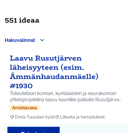
551 ideaa
Hakuvalinnat
Laavu Rusutjärven
läheisyyteen (esim.
Ämmänhaudanmäelle)
#1930
Toteutetaan kunnan, kuntalaisten ja seurakunnan
yhteisprojektina laavu kauniille paikalle Rusutjärve…
Arvioitavana
Etelä-Tuusulan kylät
Liikunta ja harrastukset
Rajaa tulokset aihepiirin mukaan: Etelä-Tuusulan kylät
Rajaa tulokset teeman mukaan: Liikunta