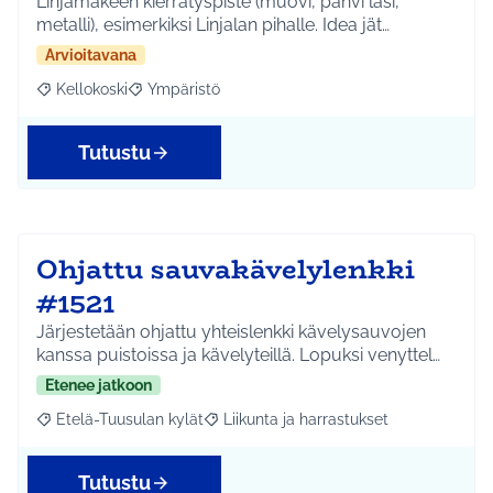
Linjamäkeen kierrätyspiste (muovi, pahvi lasi,
metalli), esimerkiksi Linjalan pihalle. Idea jät…
Arvioitavana
Kellokoski
Ympäristö
Rajaa tulokset aihepiirin mukaan: Kellokoski
Rajaa tulokset teeman mukaan: Ympäristö
Tutustu
Ohjattu sauvakävelylenkki
#1521
Järjestetään ohjattu yhteislenkki kävelysauvojen
kanssa puistoissa ja kävelyteillä. Lopuksi venyttel…
Etenee jatkoon
Etelä-Tuusulan kylät
Liikunta ja harrastukset
Rajaa tulokset aihepiirin mukaan: Etelä-Tuusulan kylät
Rajaa tulokset teeman mukaan: Liikunta
Tutustu