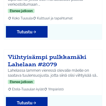
verkostoitumaan …
Etenee jatkoon
Koko Tuusula
Kulttuuri ja tapahtumat
Rajaa tulokset aihepiirin mukaan: Koko Tuusula
Rajaa tulokset teeman mukaan: Kulttuuri ja ta
Tutustu
Viihtyisämpi pulkkamäki
Lahelaan #2079
Lahelassa lammen vieressä olevalle mäelle on
saatava tuulensuojusta, jotta siinä olisi viihtyisää sä…
Etenee jatkoon
Etelä-Tuusulan kylät
Ympäristö
Rajaa tulokset aihepiirin mukaan: Etelä-Tuusulan kylät
Rajaa tulokset teeman mukaan: Ympäri
Tutustu