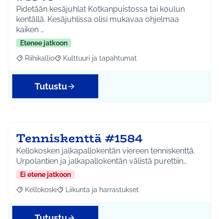
Pidetään kesäjuhlat Kotkanpuistossa tai koulun
kentällä. Kesäjuhlissa olisi mukavaa ohjelmaa
kaiken …
Etenee jatkoon
Riihikallio
Kulttuuri ja tapahtumat
Rajaa tulokset aihepiirin mukaan: Riihikallio
Rajaa tulokset teeman mukaan: Kulttuuri ja tapaht
Tutustu
Tenniskenttä #1584
Kellokosken jalkapallokentän viereen tenniskenttä.
Urpolantien ja jalkapallokentän välistä purettiin…
Ei etene jatkoon
Kellokoski
Liikunta ja harrastukset
Rajaa tulokset aihepiirin mukaan: Kellokoski
Rajaa tulokset teeman mukaan: Liikunta ja harrast
Tutustu