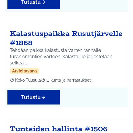
Tutustu
Kalastuspaikka Rusutjärvelle
#1868
Tehdään paikka kalastusta varten rannalle
turaniementien varteen. Kalastajille järjestetään
selkeä …
Arvioitavana
Koko Tuusula
Liikunta ja harrastukset
Rajaa tulokset aihepiirin mukaan: Koko Tuusula
Rajaa tulokset teeman mukaan: Liikunta ja harr
Tutustu
Tunteiden hallinta #1506