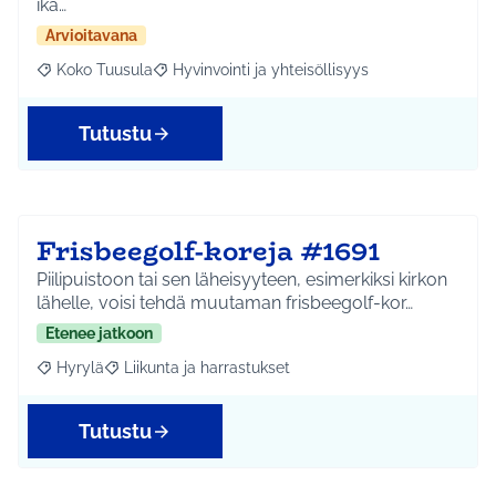
ikä…
Arvioitavana
Koko Tuusula
Hyvinvointi ja yhteisöllisyys
Rajaa tulokset aihepiirin mukaan: Koko Tuusula
Rajaa tulokset teeman mukaan: Hyvinvointi ja y
Tutustu
Frisbeegolf-koreja #1691
Piilipuistoon tai sen läheisyyteen, esimerkiksi kirkon
lähelle, voisi tehdä muutaman frisbeegolf-kor…
Etenee jatkoon
Hyrylä
Liikunta ja harrastukset
Rajaa tulokset aihepiirin mukaan: Hyrylä
Rajaa tulokset teeman mukaan: Liikunta ja harrastuks
Tutustu