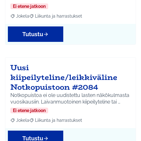
Ei etene jatkoon
Jokela
Liikunta ja harrastukset
Rajaa tulokset aihepiirin mukaan: Jokela
Rajaa tulokset teeman mukaan: Liikunta ja harrastuks
Tutustu
Uusi
kiipeilyteline/leikkiväline
Notkopuistoon #2084
Notkopuistoa ei ole uudistettu lasten näkökulmasta
vuosikausiin. Laivanmuotoinen kiipeilyteline tai …
Ei etene jatkoon
Jokela
Liikunta ja harrastukset
Rajaa tulokset aihepiirin mukaan: Jokela
Rajaa tulokset teeman mukaan: Liikunta ja harrastuks
Tutustu