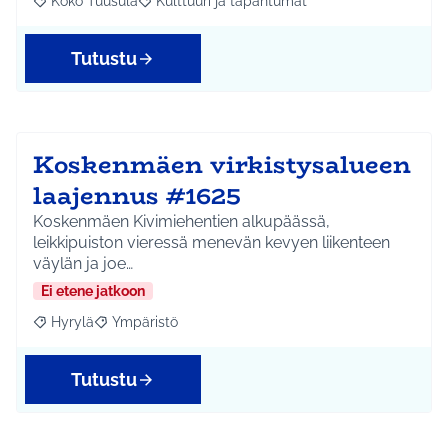
Koko Tuusula
Kulttuuri ja tapahtumat
Rajaa tulokset aihepiirin mukaan: Koko Tuusula
Rajaa tulokset teeman mukaan: Kulttuuri ja ta
Tutustu
Koskenmäen virkistysalueen
laajennus #1625
Koskenmäen Kivimiehentien alkupäässä,
leikkipuiston vieressä menevän kevyen liikenteen
väylän ja joe…
Ei etene jatkoon
Hyrylä
Ympäristö
Rajaa tulokset aihepiirin mukaan: Hyrylä
Rajaa tulokset teeman mukaan: Ympäristö
Tutustu