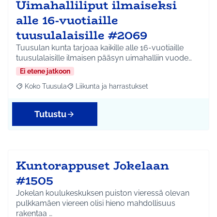
Uimahalliliput ilmaiseksi
alle 16-vuotiaille
tuusulalaisille #2069
Tuusulan kunta tarjoaa kaikille alle 16-vuotiaille
tuusulalaisille ilmaisen pääsyn uimahalliin vuode…
Ei etene jatkoon
Koko Tuusula
Liikunta ja harrastukset
Rajaa tulokset aihepiirin mukaan: Koko Tuusula
Rajaa tulokset teeman mukaan: Liikunta ja harr
Tutustu
Kuntorappuset Jokelaan
#1505
Jokelan koulukeskuksen puiston vieressä olevan
pulkkamäen viereen olisi hieno mahdollisuus
rakentaa …