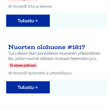
Hyrylä
Infra ja liikenne
Rajaa tulokset aihepiirin mukaan: Hyrylä
Rajaa tulokset teeman mukaan: Infra ja liikenne
Tutustu
Nuorten olohuone #1817
Turvallisen tilan periaatteen mukainen yhteisöllinen
tila, johon nuoret otetaan mukaan tekemään ja s…
Ei etene jatkoon
Hyrylä
Hyvinvointi ja yhteisöllisyys
Rajaa tulokset aihepiirin mukaan: Hyrylä
Rajaa tulokset teeman mukaan: Hyvinvointi ja yhteisöl
Tutustu