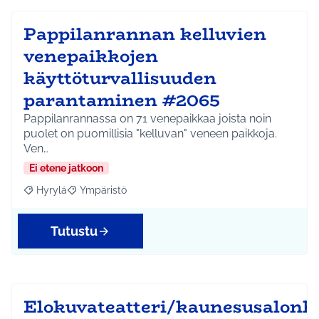
Pappilanrannan kelluvien
venepaikkojen
käyttöturvallisuuden
parantaminen #2065
Pappilanrannassa on 71 venepaikkaa joista noin
puolet on puomillisia "kelluvan" veneen paikkoja.
Ven…
Ei etene jatkoon
Hyrylä
Ympäristö
Rajaa tulokset aihepiirin mukaan: Hyrylä
Rajaa tulokset teeman mukaan: Ympäristö
Tutustu
Elokuvateatteri/kaunesusalonk