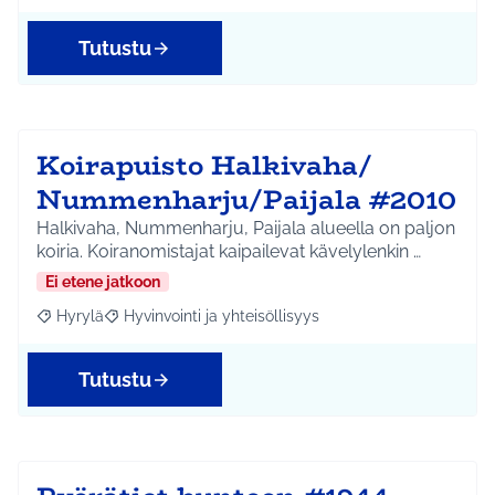
Tutustu
Koirapuisto Halkivaha/
Nummenharju/Paijala #2010
Halkivaha, Nummenharju, Paijala alueella on paljon
koiria. Koiranomistajat kaipailevat kävelylenkin …
Ei etene jatkoon
Hyrylä
Hyvinvointi ja yhteisöllisyys
Rajaa tulokset aihepiirin mukaan: Hyrylä
Rajaa tulokset teeman mukaan: Hyvinvointi ja yhteisöl
Tutustu