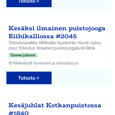
Tutustu
Kesäksi ilmainen puistojooga
Riihikalliossa #2045
Toteutuspaikka: Riihikallio Ajankohta: Kevät-syksy
2022 Toteutus: Ilmainen puistojoogatunti Riihik…
Etenee jatkoon
Riihikallio
Hyvinvointi ja yhteisöllisyys
Rajaa tulokset aihepiirin mukaan: Riihikallio
Rajaa tulokset teeman mukaan: Hyvinvointi ja yhtei
Tutustu
Kesäjuhlat Kotkanpuistossa
#1840