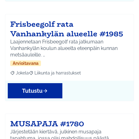
Frisbeegolf rata
Vanhankylän alueelle #1985
Laajennetaan Frisbeegolf rata jatkumaan
Vanhankylän koulun alueelta eteenpäin kunnan
metsäauleille. …
Arvioitavana
Jokela
Liikunta ja harrastukset
Rajaa tulokset aihepiirin mukaan: Jokela
Rajaa tulokset teeman mukaan: Liikunta ja harrastuks
Tutustu
MUSAPAJA #1780
Järjestetään kiertävä, julkinen musapaja
tapahtuma, jossa olisi mahdollisuus päästä