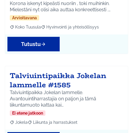
Korona iskenyt kipeästi nuoriin , toki muihinkin.
Mielestäni nyt olisi aika auttaa konkreettisesti .…
Arvioitavana
Koko Tuusula
Hyvinvointi ja yhteisöllisyys
Rajaa tulokset aihepiirin mukaan: Koko Tuusula
Rajaa tulokset teeman mukaan: Hyvinvointi ja y
Tutustu
Talviuintipaikka Jokelan
lammelle #1585
Talviuintipaikka Jokelan lammelle.
Avantouintiharrastajia on paljon ja tämä
liikuntamuoto kattaa kai…
Ei etene jatkoon
Jokela
Liikunta ja harrastukset
Rajaa tulokset aihepiirin mukaan: Jokela
Rajaa tulokset teeman mukaan: Liikunta ja harrastuks