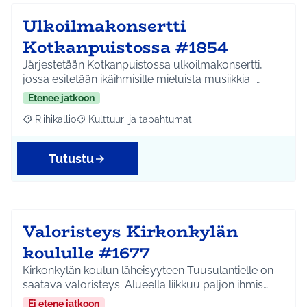
Ulkoilmakonsertti
Kotkanpuistossa #1854
Järjestetään Kotkanpuistossa ulkoilmakonsertti,
jossa esitetään ikäihmisille mieluista musiikkia. …
Etenee jatkoon
Riihikallio
Kulttuuri ja tapahtumat
Rajaa tulokset aihepiirin mukaan: Riihikallio
Rajaa tulokset teeman mukaan: Kulttuuri ja tapaht
Tutustu
Valoristeys Kirkonkylän
koululle #1677
Kirkonkylän koulun läheisyyteen Tuusulantielle on
saatava valoristeys. Alueella liikkuu paljon ihmis…
Ei etene jatkoon