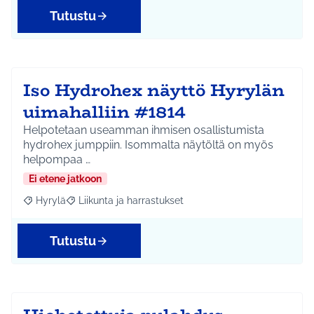
Tutustu
Iso Hydrohex näyttö Hyrylän
uimahalliin #1814
Helpotetaan useamman ihmisen osallistumista
hydrohex jumppiin. Isommalta näytöltä on myös
helpompaa …
Ei etene jatkoon
Hyrylä
Liikunta ja harrastukset
Rajaa tulokset aihepiirin mukaan: Hyrylä
Rajaa tulokset teeman mukaan: Liikunta ja harrastuks
Tutustu