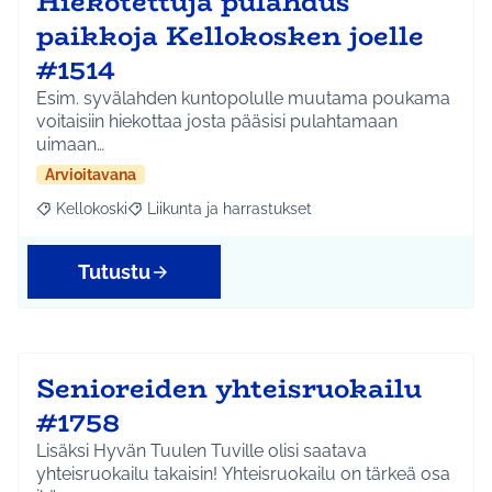
Hiekotettuja pulahdus
paikkoja Kellokosken joelle
#1514
Esim. syvälahden kuntopolulle muutama poukama
voitaisiin hiekottaa josta pääsisi pulahtamaan
uimaan…
Arvioitavana
Kellokoski
Liikunta ja harrastukset
Rajaa tulokset aihepiirin mukaan: Kellokoski
Rajaa tulokset teeman mukaan: Liikunta ja harrast
Tutustu
Senioreiden yhteisruokailu
#1758
Lisäksi Hyvän Tuulen Tuville olisi saatava
yhteisruokailu takaisin! Yhteisruokailu on tärkeä osa