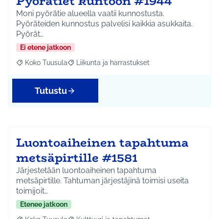
Pyörätiet kuntoon #1944
Moni pyörätie alueella vaatii kunnostusta.
Pyöräteiden kunnostus palvelisi kaikkia asukkaita.
Pyörät…
Ei etene jatkoon
Koko Tuusula
Liikunta ja harrastukset
Rajaa tulokset aihepiirin mukaan: Koko Tuusula
Rajaa tulokset teeman mukaan: Liikunta ja harr
Tutustu
Luontoaiheinen tapahtuma
metsäpirtille #1581
Järjestetään luontoaiheinen tapahtuma
metsäpirtille. Tahtuman järjestäjinä toimisi useita
toimijoit…
Etenee jatkoon