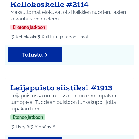
Kellokoskelle #2114
Maksuttomat elokuvat olisi kaikkien nuorten, lasten
ja vanhusten mieleen
Ei etene jatkoon
Kellokoski
Kulttuuri ja tapahtumat
Rajaa tulokset aihepiirin mukaan: Kellokoski
Rajaa tulokset teeman mukaan: Kulttuuri ja tapah
Tutustu
Leijapuisto siistiksi #1913
Leijapuistossa on maassa paljon mm. tupakan
tumppeja. Tuodaan puistoon tuhkakuppi, jotta
tupakan tum…
Etenee jatkoon
Hyrylä
Ympäristö
Rajaa tulokset aihepiirin mukaan: Hyrylä
Rajaa tulokset teeman mukaan: Ympäristö