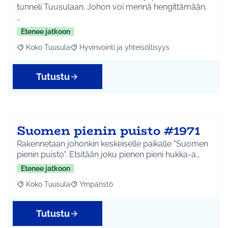
tunneli Tuusulaan. Johon voi mennä hengittämään,
…
Etenee jatkoon
Koko Tuusula
Hyvinvointi ja yhteisöllisyys
Rajaa tulokset aihepiirin mukaan: Koko Tuusula
Rajaa tulokset teeman mukaan: Hyvinvointi ja y
Tutustu
Suomen pienin puisto #1971
Rakennetaan johonkin keskeiselle paikalle "Suomen
pienin puisto". Etsitään joku pienen pieni hukka-a…
Etenee jatkoon
Koko Tuusula
Ympäristö
Rajaa tulokset aihepiirin mukaan: Koko Tuusula
Rajaa tulokset teeman mukaan: Ympäristö
Tutustu