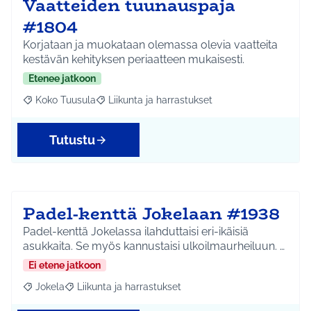
Vaatteiden tuunauspaja
#1804
Korjataan ja muokataan olemassa olevia vaatteita
kestävän kehityksen periaatteen mukaisesti.
Etenee jatkoon
Koko Tuusula
Liikunta ja harrastukset
Rajaa tulokset aihepiirin mukaan: Koko Tuusula
Rajaa tulokset teeman mukaan: Liikunta ja harr
Tutustu
Padel-kenttä Jokelaan #1938
Padel-kenttä Jokelassa ilahduttaisi eri-ikäisiä
asukkaita. Se myös kannustaisi ulkoilmaurheiluun. …
Ei etene jatkoon
Jokela
Liikunta ja harrastukset
Rajaa tulokset aihepiirin mukaan: Jokela
Rajaa tulokset teeman mukaan: Liikunta ja harrastuks