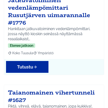
Jatkuvatoiminen
vedenlämpömittari
Rusutjärven uimarannalle
#1776
Hankitaan jatkuvatoiminen vedenlämpömittari,
jossa näyttö kioskin seinässä näyttämässä
reaaliaikaist…
Etenee jatkoon
Koko Tuusula
Ympäristö
Rajaa tulokset aihepiirin mukaan: Koko Tuusula
Rajaa tulokset teeman mukaan: Ympäristö
Tutustu
Taianomainen vihertunneli
#1627
Piktä, vihreä, elävä, taianomainen, jopa kukkiva!,