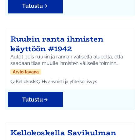
Tutustu
Ruukin ranta ihmisten
käyttöön #1942
Autot pois ruukin ja rannan väliseltä alueelta, että
saadaan tilaa muulle ihmisten väliselle toiminn…
Arvioitavana
Kellokoski
Hyvinvointi ja yhteisöllisyys
Rajaa tulokset aihepiirin mukaan: Kellokoski
Rajaa tulokset teeman mukaan: Hyvinvointi ja yhtei
Tutustu
Kellokoskella Savikulman