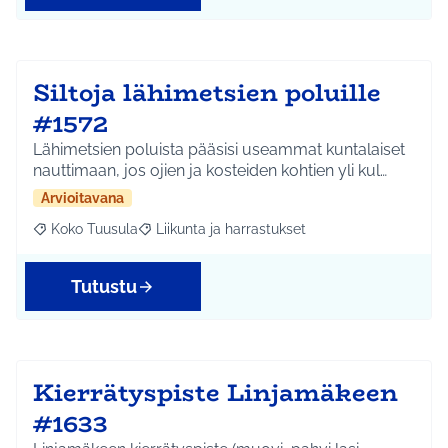
Siltoja lähimetsien poluille
#1572
Lähimetsien poluista pääsisi useammat kuntalaiset
nauttimaan, jos ojien ja kosteiden kohtien yli kul…
Arvioitavana
Koko Tuusula
Liikunta ja harrastukset
Rajaa tulokset aihepiirin mukaan: Koko Tuusula
Rajaa tulokset teeman mukaan: Liikunta ja harr
Tutustu
Kierrätyspiste Linjamäkeen
#1633