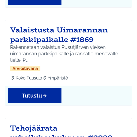
Valaistusta Uimarannan
parkkipaikalle #1869
Rakennetaan valaistus Rusutjärven yleisen
uimarannan parkkipaikalle ja rannalle menevälle
tielle. P…
Arvioitavana
Koko Tuusula
Ympäristö
Rajaa tulokset aihepiirin mukaan: Koko Tuusula
Rajaa tulokset teeman mukaan: Ympäristö
Tutustu
Tekojäärata