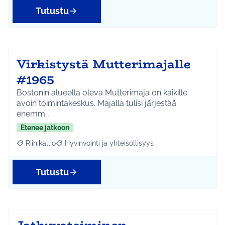
Tutustu
Virkistystä Mutterimajalle
#1965
Bostonin alueella oleva Mutterimaja on kaikille
avoin toimintakeskus. Majalla tulisi järjestää
enemm…
Etenee jatkoon
Riihikallio
Hyvinvointi ja yhteisöllisyys
Rajaa tulokset aihepiirin mukaan: Riihikallio
Rajaa tulokset teeman mukaan: Hyvinvointi ja yhtei
Tutustu