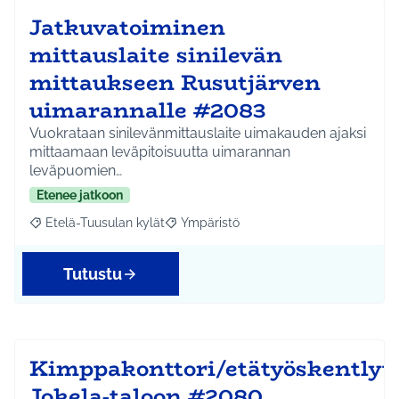
Jatkuvatoiminen
mittauslaite sinilevän
mittaukseen Rusutjärven
uimarannalle #2083
Vuokrataan sinilevänmittauslaite uimakauden ajaksi
mittaamaan leväpitoisuutta uimarannan
leväpuomien…
Etenee jatkoon
Etelä-Tuusulan kylät
Ympäristö
Rajaa tulokset aihepiirin mukaan: Etelä-Tuusulan kylät
Rajaa tulokset teeman mukaan: Ympäri
Tutustu
Kimppakonttori/etätyöskentlyti
Jokela-taloon #2080