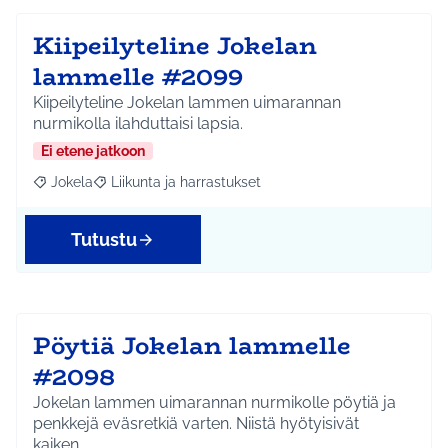
Kiipeilyteline Jokelan
lammelle #2099
Kiipeilyteline Jokelan lammen uimarannan
nurmikolla ilahduttaisi lapsia.
Ei etene jatkoon
Jokela
Liikunta ja harrastukset
Rajaa tulokset aihepiirin mukaan: Jokela
Rajaa tulokset teeman mukaan: Liikunta ja harrastuks
Tutustu
Pöytiä Jokelan lammelle
#2098
Jokelan lammen uimarannan nurmikolle pöytiä ja
penkkejä eväsretkiä varten. Niistä hyötyisivät
kaiken…