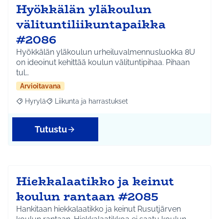
Hyökkälän yläkoulun
välituntiliikuntapaikka
#2086
Hyökkälän yläkoulun urheiluvalmennusluokka 8U
on ideoinut kehittää koulun välituntipihaa. Pihaan
tul…
Arvioitavana
Hyrylä
Liikunta ja harrastukset
Rajaa tulokset aihepiirin mukaan: Hyrylä
Rajaa tulokset teeman mukaan: Liikunta ja harrastuks
Tutustu
Hiekkalaatikko ja keinut
koulun rantaan #2085
Hankitaan hiekkalaatikko ja keinut Rusutjärven