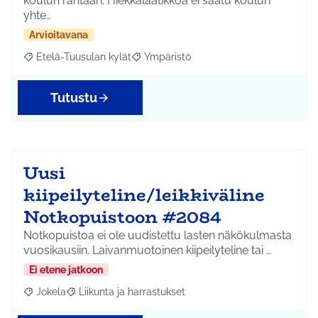
koulun rantaan. Hiekkalaatikkoa ei saatu koulun
yhte…
Arvioitavana
Etelä-Tuusulan kylät
Ympäristö
Rajaa tulokset aihepiirin mukaan: Etelä-Tuusulan kylät
Rajaa tulokset teeman mukaan: Ympäri
Tutustu
Uusi
kiipeilyteline/leikkiväline
Notkopuistoon #2084
Notkopuistoa ei ole uudistettu lasten näkökulmasta
vuosikausiin. Laivanmuotoinen kiipeilyteline tai …
Ei etene jatkoon
Jokela
Liikunta ja harrastukset
Rajaa tulokset aihepiirin mukaan: Jokela
Rajaa tulokset teeman mukaan: Liikunta ja harrastuks