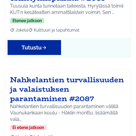
Tuusula kunta tunnetaan taiteesta. Hyrylässä toimii
KUT:n kesäteatteri ammattilaisten voimin. Sen …
Etenee jatkoon
Jokela
Kulttuuri ja tapahtumat
Rajaa tulokset aihepiirin mukaan: Jokela
Rajaa tulokset teeman mukaan: Kulttuuri ja tapahtum
Tutustu
Nahkelantien turvallisuuden
ja valaistuksen
parantaminen #2087
Nahkelantien turvallisuuden parantaminen välillä
Vaunukankaan koulu - Häklin monttu, lisäämällä
vala…
Ei etene jatkoon