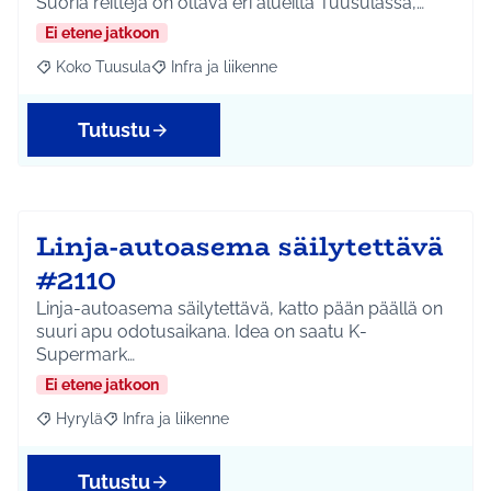
Suoria reittejä on oltava eri alueilta Tuusulassa,…
Ei etene jatkoon
Koko Tuusula
Infra ja liikenne
Rajaa tulokset aihepiirin mukaan: Koko Tuusula
Rajaa tulokset teeman mukaan: Infra ja liikenne
Tutustu
Linja-autoasema säilytettävä
#2110
Linja-autoasema säilytettävä, katto pään päällä on
suuri apu odotusaikana. Idea on saatu K-
Supermark…
Ei etene jatkoon
Hyrylä
Infra ja liikenne
Rajaa tulokset aihepiirin mukaan: Hyrylä
Rajaa tulokset teeman mukaan: Infra ja liikenne
Tutustu