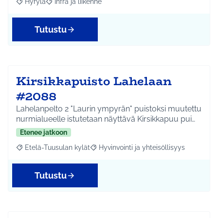
Hyrylä
Infra ja liikenne
Rajaa tulokset aihepiirin mukaan: Hyrylä
Rajaa tulokset teeman mukaan: Infra ja liikenne
Tutustu
Kirsikkapuisto Lahelaan
#2088
Lahelanpelto 2 "Laurin ympyrän" puistoksi muutettu
nurmialueelle istutetaan näyttävä Kirsikkapuu pui…
Etenee jatkoon
Etelä-Tuusulan kylät
Hyvinvointi ja yhteisöllisyys
Rajaa tulokset aihepiirin mukaan: Etelä-Tuusulan kylät
Rajaa tulokset teeman mukaan: Hyvinvoin
Tutustu