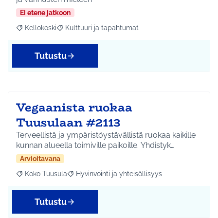
Ei etene jatkoon
Kellokoski
Kulttuuri ja tapahtumat
Rajaa tulokset aihepiirin mukaan: Kellokoski
Rajaa tulokset teeman mukaan: Kulttuuri ja tapah
Tutustu
Vegaanista ruokaa
Tuusulaan #2113
Terveellistä ja ympäristöystävällistä ruokaa kaikille
kunnan alueella toimiville paikoille. Yhdistyk…
Arvioitavana
Koko Tuusula
Hyvinvointi ja yhteisöllisyys
Rajaa tulokset aihepiirin mukaan: Koko Tuusula
Rajaa tulokset teeman mukaan: Hyvinvointi ja y
Tutustu