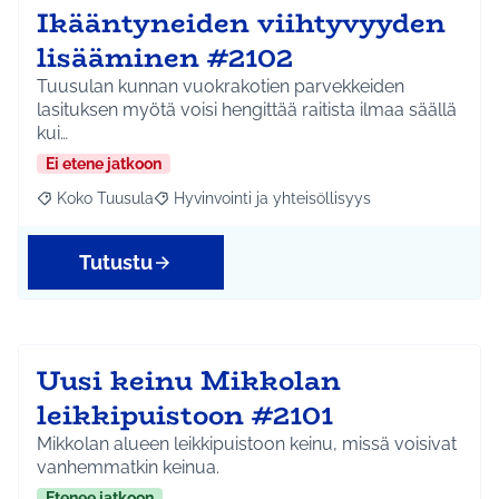
Ikääntyneiden viihtyvyyden
lisääminen #2102
Tuusulan kunnan vuokrakotien parvekkeiden
lasituksen myötä voisi hengittää raitista ilmaa säällä
kui…
Ei etene jatkoon
Koko Tuusula
Hyvinvointi ja yhteisöllisyys
Rajaa tulokset aihepiirin mukaan: Koko Tuusula
Rajaa tulokset teeman mukaan: Hyvinvointi ja y
Tutustu
Uusi keinu Mikkolan
leikkipuistoon #2101
Mikkolan alueen leikkipuistoon keinu, missä voisivat
vanhemmatkin keinua.
Etenee jatkoon