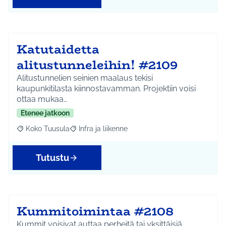
Katutaidetta
alitustunneleihin! #2109
Alitustunnelien seinien maalaus tekisi
kaupunkitilasta kiinnostavamman. Projektiin voisi
ottaa mukaa…
Etenee jatkoon
Koko Tuusula
Infra ja liikenne
Rajaa tulokset aihepiirin mukaan: Koko Tuusula
Rajaa tulokset teeman mukaan: Infra ja liikenne
Tutustu
Kummitoimintaa #2108
Kummit voisivat auttaa perheitä tai yksittäisiä