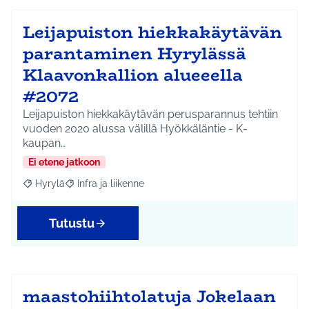
Leijapuiston hiekkakäytävän
parantaminen Hyrylässä
Klaavonkallion alueeella
#2072
Leijapuiston hiekkakäytävän perusparannus tehtiin
vuoden 2020 alussa välillä Hyökkäläntie - K-
kaupan…
Ei etene jatkoon
Hyrylä
Infra ja liikenne
Rajaa tulokset aihepiirin mukaan: Hyrylä
Rajaa tulokset teeman mukaan: Infra ja liikenne
Tutustu
maastohiihtolatuja Jokelaan