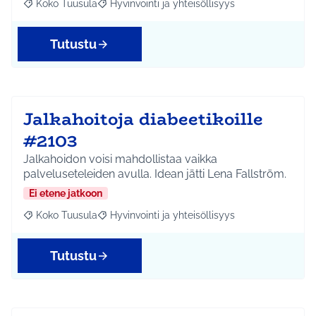
Koko Tuusula
Hyvinvointi ja yhteisöllisyys
Rajaa tulokset aihepiirin mukaan: Koko Tuusula
Rajaa tulokset teeman mukaan: Hyvinvointi ja y
Tutustu
Jalkahoitoja diabeetikoille
#2103
Jalkahoidon voisi mahdollistaa vaikka
palveluseteleiden avulla. Idean jätti Lena Fallström.
Ei etene jatkoon
Koko Tuusula
Hyvinvointi ja yhteisöllisyys
Rajaa tulokset aihepiirin mukaan: Koko Tuusula
Rajaa tulokset teeman mukaan: Hyvinvointi ja y
Tutustu