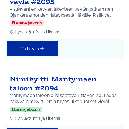
väylä #2095
Ristikiventien kevyen liikenteen väylän jatkaminen
Ojankärsämöntien risteyksestä Häklille. Ristikive…
Ei etene jatkoon
Hyrylä
Infra ja liikenne
Rajaa tulokset aihepiirin mukaan: Hyrylä
Rajaa tulokset teeman mukaan: Infra ja liikenne
Tutustu
Nimikyltti Mäntymäen
taloon #2094
Mäntymäen taloon olisi saatava riittävän iso, kauas
näkyvä nimikyltti. Näin myös ulkopuoliset vierai…
Etenee jatkoon
Hyrylä
Infra ja liikenne
Rajaa tulokset aihepiirin mukaan: Hyrylä
Rajaa tulokset teeman mukaan: Infra ja liikenne