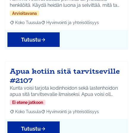
henkilöitä. Käydä heidän luona ja selvittää, mitä ta…
Arvioitavana
Koko Tuusula
Hyvinvointi ja yhteisöllisyys
Rajaa tulokset aihepiirin mukaan: Koko Tuusula
Rajaa tulokset teeman mukaan: Hyvinvointi ja y
Tutustu
Apua kotiin sitä tarvitseville
#2107
Kunta voisi tarjota kodinhoidon sekä lastenhoidon
apua sitä tarvitsevalle ilmaiseksi. Apua voisi oll…
Ei etene jatkoon
Koko Tuusula
Hyvinvointi ja yhteisöllisyys
Rajaa tulokset aihepiirin mukaan: Koko Tuusula
Rajaa tulokset teeman mukaan: Hyvinvointi ja y
Tutustu