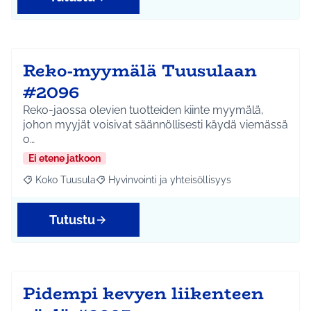
Reko-myymälä Tuusulaan
#2096
Reko-jaossa olevien tuotteiden kiinte myymälä,
johon myyjät voisivat säännöllisesti käydä viemässä
o…
Ei etene jatkoon
Koko Tuusula
Hyvinvointi ja yhteisöllisyys
Rajaa tulokset aihepiirin mukaan: Koko Tuusula
Rajaa tulokset teeman mukaan: Hyvinvointi ja y
Tutustu
Pidempi kevyen liikenteen