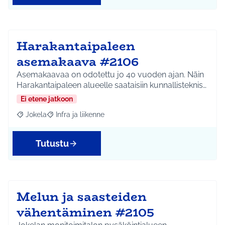
Harakantaipaleen
asemakaava #2106
Asemakaavaa on odotettu jo 40 vuoden ajan. Näin
Harakantaipaleen alueelle saataisiin kunnallisteknis…
Ei etene jatkoon
Jokela
Infra ja liikenne
Rajaa tulokset aihepiirin mukaan: Jokela
Rajaa tulokset teeman mukaan: Infra ja liikenne
Tutustu
Melun ja saasteiden
vähentäminen #2105