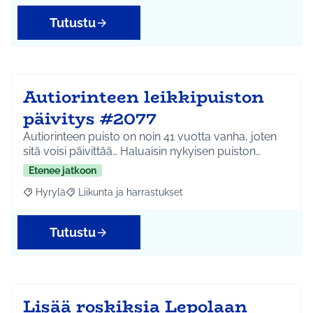
Tutustu
Autiorinteen leikkipuiston
päivitys #2077
Autiorinteen puisto on noin 41 vuotta vanha, joten
sitä voisi päivittää… Haluaisin nykyisen puiston…
Etenee jatkoon
Hyrylä
Liikunta ja harrastukset
Rajaa tulokset aihepiirin mukaan: Hyrylä
Rajaa tulokset teeman mukaan: Liikunta ja harrastuks
Tutustu
Lisää roskiksia Lepolaan