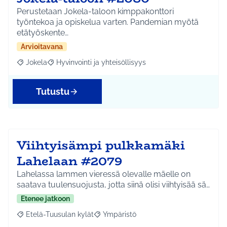
Perustetaan Jokela-taloon kimppakonttori
työntekoa ja opiskelua varten. Pandemian myötä
etätyöskente…
Arvioitavana
Jokela
Hyvinvointi ja yhteisöllisyys
Rajaa tulokset aihepiirin mukaan: Jokela
Rajaa tulokset teeman mukaan: Hyvinvointi ja yhteisöl
Tutustu
Viihtyisämpi pulkkamäki
Lahelaan #2079
Lahelassa lammen vieressä olevalle mäelle on
saatava tuulensuojusta, jotta siinä olisi viihtyisää sä…
Etenee jatkoon
Etelä-Tuusulan kylät
Ympäristö
Rajaa tulokset aihepiirin mukaan: Etelä-Tuusulan kylät
Rajaa tulokset teeman mukaan: Ympäri