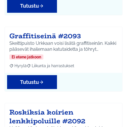
Tutustu
Graffitiseinä #2093
Skeittipuisto Urkkaan voisi lisätä graffitiseinän. Kaikki
pääsevät ihailemaan katutaidetta ja töhryt…
Ei etene jatkoon
Hyrylä
Liikunta ja harrastukset
Rajaa tulokset aihepiirin mukaan: Hyrylä
Rajaa tulokset teeman mukaan: Liikunta ja harrastuks
Tutustu
Roskiksia koirien
lenkkipoluille #2092