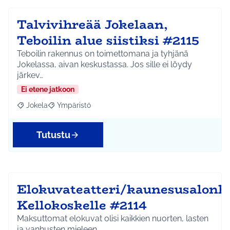
Talvivihreää Jokelaan,
Teboilin alue siistiksi #2115
Teboilin rakennus on toimettomana ja tyhjänä
Jokelassa, aivan keskustassa. Jos sille ei löydy
järkev…
Ei etene jatkoon
Jokela
Ympäristö
Rajaa tulokset aihepiirin mukaan: Jokela
Rajaa tulokset teeman mukaan: Ympäristö
Tutustu
Elokuvateatteri/kaunesusalonk
Kellokoskelle #2114
Maksuttomat elokuvat olisi kaikkien nuorten, lasten
ja vanhusten mieleen