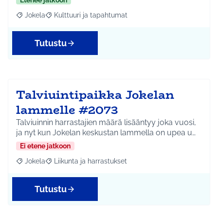
Etenee jatkoon
Jokela
Kulttuuri ja tapahtumat
Rajaa tulokset aihepiirin mukaan: Jokela
Rajaa tulokset teeman mukaan: Kulttuuri ja tapahtum
Tutustu
Talviuintipaikka Jokelan
lammelle #2073
Talviuinnin harrastajien määrä lisääntyy joka vuosi,
ja nyt kun Jokelan keskustan lammella on upea u…
Ei etene jatkoon
Jokela
Liikunta ja harrastukset
Rajaa tulokset aihepiirin mukaan: Jokela
Rajaa tulokset teeman mukaan: Liikunta ja harrastuks
Tutustu