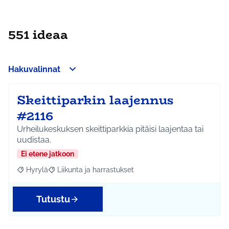
551 ideaa
Hakuvalinnat
Skeittiparkin laajennus
#2116
Urheilukeskuksen skeittiparkkia pitäisi laajentaa tai
uudistaa.
Ei etene jatkoon
Hyrylä
Liikunta ja harrastukset
Rajaa tulokset aihepiirin mukaan: Hyrylä
Rajaa tulokset teeman mukaan: Liikunta ja harrastuks
Tutustu