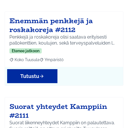
Enemmän penkkejä ja
roskakoreja #2112
Penkkejä ja roskakoreja olisi saatava erityisesti
pallokenttien, koulujen, sekä terveyspalveluiden l…
Etenee jatkoon
Koko Tuusula
Ympäristö
Rajaa tulokset aihepiirin mukaan: Koko Tuusula
Rajaa tulokset teeman mukaan: Ympäristö
Tutustu
Suorat yhteydet Kamppiin
#2111
Suorat liikenneyhteydet Kamppiin on palautettava.