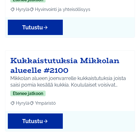
Hyrylä
Hyvinvointi ja yhteisöllisyys
Rajaa tulokset aihepiirin mukaan: Hyrylä
Rajaa tulokset teeman mukaan: Hyvinvointi ja yhteisöl
Tutustu
Kukkaistutuksia Mikkolan
alueelle #2100
Mikkolan alueen joenvarrelle kukkaistutuksia joista
saisi pomia kesällä kukkia. Koululaiset voisivat…
Etenee jatkoon
Hyrylä
Ympäristö
Rajaa tulokset aihepiirin mukaan: Hyrylä
Rajaa tulokset teeman mukaan: Ympäristö
Tutustu