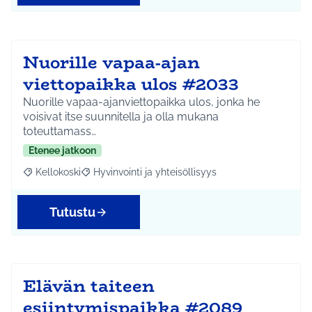
Nuorille vapaa-ajan
viettopaikka ulos #2033
Nuorille vapaa-ajanviettopaikka ulos, jonka he
voisivat itse suunnitella ja olla mukana
toteuttamass…
Etenee jatkoon
Kellokoski
Hyvinvointi ja yhteisöllisyys
Rajaa tulokset aihepiirin mukaan: Kellokoski
Rajaa tulokset teeman mukaan: Hyvinvointi ja yhtei
Tutustu
Elävän taiteen
esiintymispaikka #2089