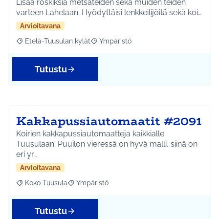
Lisää roskiksia metsäteiden sekä muiden teiden
varteen Lahelaan. Hyödyttäisi lenkkeilijöitä sekä koi…
Arvioitavana
Etelä-Tuusulan kylät
Ympäristö
Rajaa tulokset aihepiirin mukaan: Etelä-Tuusulan kylät
Rajaa tulokset teeman mukaan: Ympäri
Tutustu
Kakkapussiautomaatit #2091
Koirien kakkapussiautomaatteja kaikkialle
Tuusulaan. Puuilon vieressä on hyvä malli, siinä on
eri yr…
Arvioitavana
Koko Tuusula
Ympäristö
Rajaa tulokset aihepiirin mukaan: Koko Tuusula
Rajaa tulokset teeman mukaan: Ympäristö
Tutustu