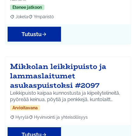
Etenee jatkoon
Jokela
Ympäristö
Rajaa tulokset aihepiirin mukaan: Jokela
Rajaa tulokset teeman mukaan: Ympäristö
Tutustu
Mikkolan leikkipuisto ja
lammaslaitumet
asukaspuistoksi #2097
Leikkipuisto kaipaa kunnostusta ja kiipeilytelineitä,
pyöreää keinua, pöytiä ja penkkejä, kuntolaitt…
Arvioitavana
Hyrylä
Hyvinvointi ja yhteisöllisyys
Rajaa tulokset aihepiirin mukaan: Hyrylä
Rajaa tulokset teeman mukaan: Hyvinvointi ja yhteisöl
Tutustu