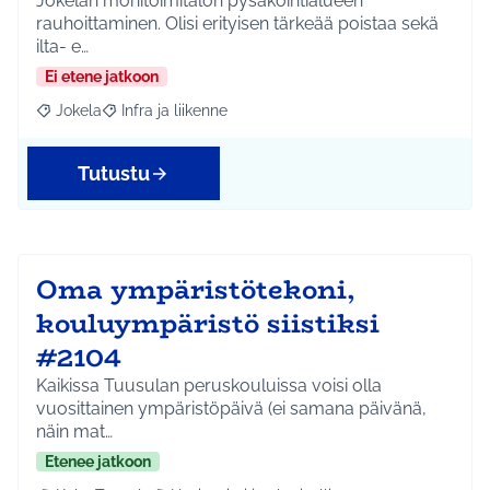
Jokelan monitoimitalon pysäköintialueen
rauhoittaminen. Olisi erityisen tärkeää poistaa sekä
ilta- e…
Ei etene jatkoon
Jokela
Infra ja liikenne
Rajaa tulokset aihepiirin mukaan: Jokela
Rajaa tulokset teeman mukaan: Infra ja liikenne
Tutustu
Oma ympäristötekoni,
kouluympäristö siistiksi
#2104
Kaikissa Tuusulan peruskouluissa voisi olla
vuosittainen ympäristöpäivä (ei samana päivänä,
näin mat…
Etenee jatkoon