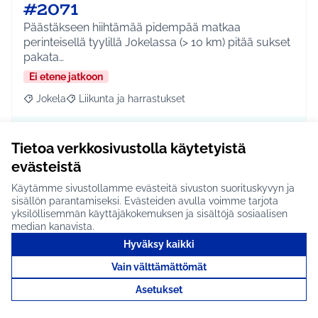
#2071
Päästäkseen hiihtämää pidempää matkaa
perinteisellä tyylillä Jokelassa (> 10 km) pitää sukset
pakata…
Ei etene jatkoon
Jokela
Liikunta ja harrastukset
Rajaa tulokset aihepiirin mukaan: Jokela
Rajaa tulokset teeman mukaan: Liikunta ja harrastuks
Tutustu
Tietoa verkkosivustolla käytetyistä
evästeistä
Käytämme sivustollamme evästeitä sivuston suorituskyvyn ja
sisällön parantamiseksi. Evästeiden avulla voimme tarjota
Uimahalliliput ilmaiseksi
yksilöllisemmän käyttäjäkokemuksen ja sisältöjä sosiaalisen
median kanavista.
alle 16-vuotiaille
Hyväksy kaikki
tuusulalaisille #2069
Vain välttämättömät
Tuusulan kunta tarjoaa kaikille alle 16-vuotiaille
Asetukset
tuusulalaisille ilmaisen pääsyn uimahalliin vuode…
Ei etene jatkoon