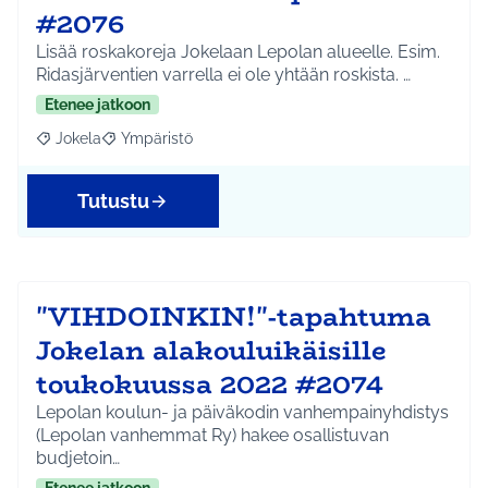
#2076
Lisää roskakoreja Jokelaan Lepolan alueelle. Esim.
Ridasjärventien varrella ei ole yhtään roskista. …
Etenee jatkoon
Jokela
Ympäristö
Rajaa tulokset aihepiirin mukaan: Jokela
Rajaa tulokset teeman mukaan: Ympäristö
Tutustu
"VIHDOINKIN!"-tapahtuma
Jokelan alakouluikäisille
toukokuussa 2022 #2074
Lepolan koulun- ja päiväkodin vanhempainyhdistys
(Lepolan vanhemmat Ry) hakee osallistuvan
budjetoin…