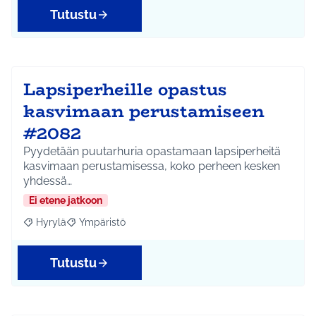
Tutustu
Lapsiperheille opastus
kasvimaan perustamiseen
#2082
Pyydetään puutarhuria opastamaan lapsiperheitä
kasvimaan perustamisessa, koko perheen kesken
yhdessä…
Ei etene jatkoon
Hyrylä
Ympäristö
Rajaa tulokset aihepiirin mukaan: Hyrylä
Rajaa tulokset teeman mukaan: Ympäristö
Tutustu