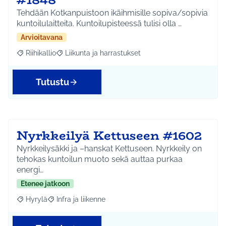
Tehdään Kotkanpuistoon ikäihmisille sopiva/sopivia
kuntoilulaitteita. Kuntoilupisteessä tulisi olla …
Arvioitavana
Riihikallio
Liikunta ja harrastukset
Rajaa tulokset aihepiirin mukaan: Riihikallio
Rajaa tulokset teeman mukaan: Liikunta ja harrastu
Tutustu
Nyrkkeilyä Kettuseen #1602
Nyrkkeilysäkki ja –hanskat Kettuseen. Nyrkkeily on
tehokas kuntoilun muoto sekä auttaa purkaa
energi…
Etenee jatkoon
Hyrylä
Infra ja liikenne
Rajaa tulokset aihepiirin mukaan: Hyrylä
Rajaa tulokset teeman mukaan: Infra ja liikenne