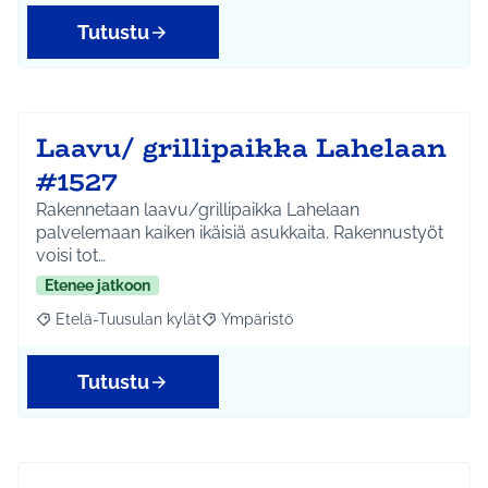
Tutustu
Laavu/ grillipaikka Lahelaan
#1527
Rakennetaan laavu/grillipaikka Lahelaan
palvelemaan kaiken ikäisiä asukkaita. Rakennustyöt
voisi tot…
Etenee jatkoon
Etelä-Tuusulan kylät
Ympäristö
Rajaa tulokset aihepiirin mukaan: Etelä-Tuusulan kylät
Rajaa tulokset teeman mukaan: Ympäri
Tutustu