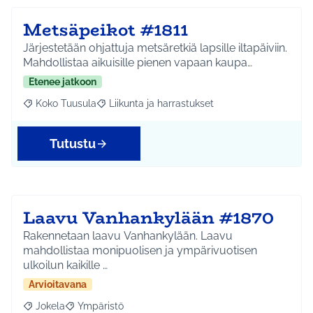
Metsäpeikot #1811
Järjestetään ohjattuja metsäretkiä lapsille iltapäiviin.
Mahdollistaa aikuisille pienen vapaan kaupa…
Etenee jatkoon
Koko Tuusula
Liikunta ja harrastukset
Rajaa tulokset aihepiirin mukaan: Koko Tuusula
Rajaa tulokset teeman mukaan: Liikunta ja harr
Tutustu
Laavu Vanhankylään #1870
Rakennetaan laavu Vanhankylään. Laavu
mahdollistaa monipuolisen ja ympärivuotisen
ulkoilun kaikille …
Arvioitavana
Jokela
Ympäristö
Rajaa tulokset aihepiirin mukaan: Jokela
Rajaa tulokset teeman mukaan: Ympäristö