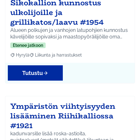
Sikokallion kunnostus
ulkolijoille ja
grillikatos/laavu #1954
Alueen polkujen ja vanhojen latupohjien kunnostus
kävelijöille sopivaksi ja maastopyöräilijöille oma…
Etenee jatkoon
Hyrylä
Liikunta ja harrastukset
Rajaa tulokset aihepiirin mukaan: Hyrylä
Rajaa tulokset teeman mukaan: Liikunta ja harrastuks
Tutustu
Ympäristön viihtyisyyden
lisääminen Riihikalliossa
#1921
kadunvarsille lisää roska-astioita,