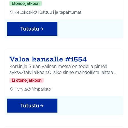
Etenee jatkoon
Kellokoski
Kulttuuri ja tapahtumat
Rajaa tulokset aihepiirin mukaan: Kellokoski
Rajaa tulokset teeman mukaan: Kulttuuri ja tapah
Tutustu
Valoa kansalle #1554
Korkin ja Sulan välinen metsä on todella pimeä
syksy/talvi aikaan.Olisiko sinne mahdollista laittaa …
Ei etene jatkoon
Hyrylä
Ympäristö
Rajaa tulokset aihepiirin mukaan: Hyrylä
Rajaa tulokset teeman mukaan: Ympäristö
Tutustu