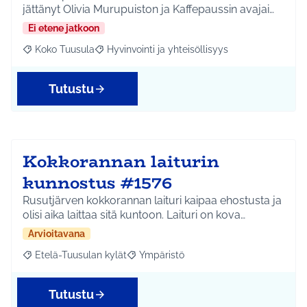
jättänyt Olivia Murupuiston ja Kaffepaussin avajai…
Ei etene jatkoon
Koko Tuusula
Hyvinvointi ja yhteisöllisyys
Rajaa tulokset aihepiirin mukaan: Koko Tuusula
Rajaa tulokset teeman mukaan: Hyvinvointi ja y
Tutustu
Kokkorannan laiturin
kunnostus #1576
Rusutjärven kokkorannan laituri kaipaa ehostusta ja
olisi aika laittaa sitä kuntoon. Laituri on kova…
Arvioitavana
Etelä-Tuusulan kylät
Ympäristö
Rajaa tulokset aihepiirin mukaan: Etelä-Tuusulan kylät
Rajaa tulokset teeman mukaan: Ympäri
Tutustu