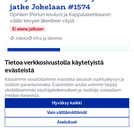
jatke Jokelaan #1574
Opintien (Pertun koulun) ja Kappalaisenkaaren
välille kevyen liikenteen väylä.
Ei etene jatkoon
Jokela
Infra ja liikenne
Rajaa tulokset aihepiirin mukaan: Jokela
Rajaa tulokset teeman mukaan: Infra ja liikenne
Tutustu
Tietoa verkkosivustolla käytetyistä
evästeistä
Käytämme sivustollamme evästeitä sivuston suorituskyvyn ja
Yhteisöllinen
sisällön parantamiseksi. Evästeiden avulla voimme tarjota
yksilöllisemmän käyttäjäkokemuksen ja sisältöjä sosiaalisen
valokuvanäyttely #1799
median kanavista.
Hyväksy kaikki
Järjestetään kuntalaisten keskuudessa olevien
valokuvausharrastelijoiden kesken yhteinen
Vain välttämättömät
valokuvanäy…
Asetukset
Etenee jatkoon