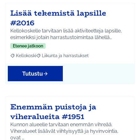
Lisää tekemistä lapsille
#2016
Kellokoskelle tarvitaan lisää aktiviteetteja lapsille,
esimerkiksi jotain harrastustoimintaa lähellä…
Etenee jatkoon
Kellokoski
Liikunta ja harrastukset
Rajaa tulokset aihepiirin mukaan: Kellokoski
Rajaa tulokset teeman mukaan: Liikunta ja harrast
Tutustu
Enemmän puistoja ja
viheralueita #1951
Kunnon alueelle tarvitaan enemmän vihreää.
Viheralueet lisäävät viihtyisyyttä ja hyvinvointia,
ovat …