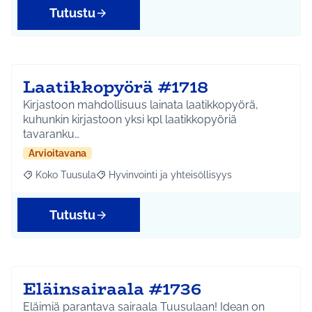
Tutustu
Laatikkopyörä #1718
Kirjastoon mahdollisuus lainata laatikkopyörä,
kuhunkin kirjastoon yksi kpl laatikkopyöriä
tavaranku…
Arvioitavana
Koko Tuusula
Hyvinvointi ja yhteisöllisyys
Rajaa tulokset aihepiirin mukaan: Koko Tuusula
Rajaa tulokset teeman mukaan: Hyvinvointi ja y
Tutustu
Eläinsairaala #1736
Eläimiä parantava sairaala Tuusulaan! Idean on