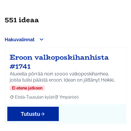
551 ideaa
Hakuvalinnat
Eroon valkoposkihanhista
#1741
Alueella pörrää noin 10000 valkoposkihanhea,
joista tulisi päästä eroon. Idean on jättänyt Heikki…
Ei etene jatkoon
Etelä-Tuusulan kylät
Ympäristö
Rajaa tulokset aihepiirin mukaan: Etelä-Tuusulan kylät
Rajaa tulokset teeman mukaan: Ympäri
Tutustu