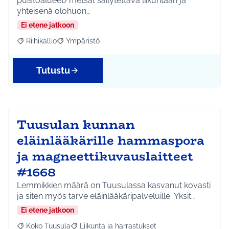
puistoalueet/metsät säilytettävä liikuntaan ja
yhteisenä olohuon…
Ei etene jatkoon
Riihikallio
Ympäristö
Rajaa tulokset aihepiirin mukaan: Riihikallio
Rajaa tulokset teeman mukaan: Ympäristö
Tutustu
Tuusulan kunnan
eläinlääkärille hammaspora
ja magneettikuvauslaitteet
#1668
Lemmikkien määrä on Tuusulassa kasvanut kovasti
ja siten myös tarve eläinlääkäripalveluille. Yksit…
Ei etene jatkoon
Koko Tuusula
Liikunta ja harrastukset