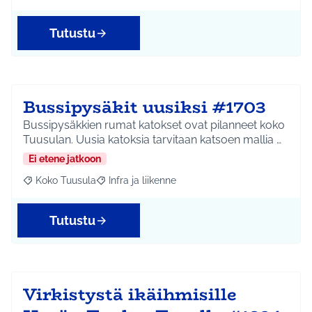
Tutustu
Bussipysäkit uusiksi #1703
Bussipysäkkien rumat katokset ovat pilanneet koko
Tuusulan. Uusia katoksia tarvitaan katsoen mallia …
Ei etene jatkoon
Koko Tuusula
Infra ja liikenne
Rajaa tulokset aihepiirin mukaan: Koko Tuusula
Rajaa tulokset teeman mukaan: Infra ja liikenne
Tutustu
Virkistystä ikäihmisille