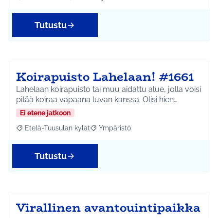
Rajaa tulokset aihepiirin mukaan: Koko Tuusula
Rajaa tulokset teeman mukaan: Liikunta ja harr
Tutustu
Koirapuisto Lahelaan! #1661
Lahelaan koirapuisto tai muu aidattu alue, jolla voisi
pitää koiraa vapaana luvan kanssa. Olisi hien…
Ei etene jatkoon
Etelä-Tuusulan kylät
Ympäristö
Rajaa tulokset aihepiirin mukaan: Etelä-Tuusulan kylät
Rajaa tulokset teeman mukaan: Ympäri
Tutustu
Virallinen avantouintipaikka