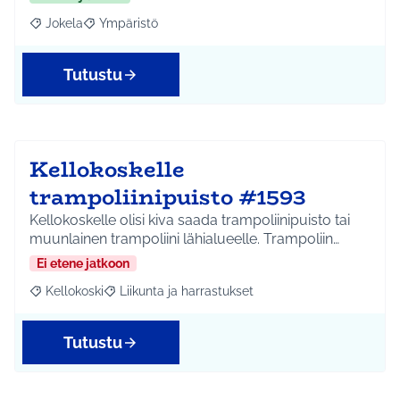
Jokela
Ympäristö
Rajaa tulokset aihepiirin mukaan: Jokela
Rajaa tulokset teeman mukaan: Ympäristö
Tutustu
Kellokoskelle
trampoliinipuisto #1593
Kellokoskelle olisi kiva saada trampoliinipuisto tai
muunlainen trampoliini lähialueelle. Trampoliin…
Ei etene jatkoon
Kellokoski
Liikunta ja harrastukset
Rajaa tulokset aihepiirin mukaan: Kellokoski
Rajaa tulokset teeman mukaan: Liikunta ja harrast
Tutustu