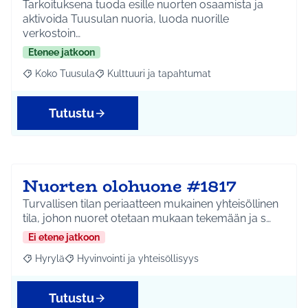
Tarkoituksena tuoda esille nuorten osaamista ja
aktivoida Tuusulan nuoria, luoda nuorille
verkostoin…
Etenee jatkoon
Koko Tuusula
Kulttuuri ja tapahtumat
Rajaa tulokset aihepiirin mukaan: Koko Tuusula
Rajaa tulokset teeman mukaan: Kulttuuri ja ta
Tutustu
Nuorten olohuone #1817
Turvallisen tilan periaatteen mukainen yhteisöllinen
tila, johon nuoret otetaan mukaan tekemään ja s…
Ei etene jatkoon
Hyrylä
Hyvinvointi ja yhteisöllisyys
Rajaa tulokset aihepiirin mukaan: Hyrylä
Rajaa tulokset teeman mukaan: Hyvinvointi ja yhteisöl
Tutustu