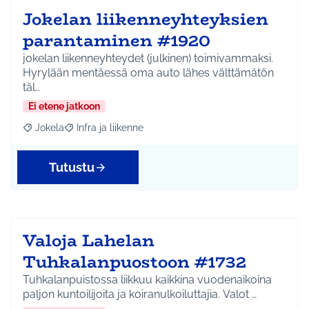
Jokelan liikenneyhteyksien
parantaminen #1920
jokelan liikenneyhteydet (julkinen) toimivammaksi.
Hyrylään mentäessä oma auto lähes välttämätön
täl…
Ei etene jatkoon
Jokela
Infra ja liikenne
Rajaa tulokset aihepiirin mukaan: Jokela
Rajaa tulokset teeman mukaan: Infra ja liikenne
Tutustu
Valoja Lahelan
Tuhkalanpuostoon #1732
Tuhkalanpuistossa liikkuu kaikkina vuodenaikoina
paljon kuntoilijoita ja koiranulkoiluttajia. Valot …