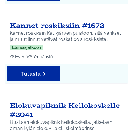
Kannet roskiksiin #1672
Kannet roskiksiin Kaukjärven puistoon, sillä varikset
ja muut linnut vetävät roskat pois roskiksista…
Etenee jatkoon
Hyrylä
Ympäristö
Rajaa tulokset aihepiirin mukaan: Hyrylä
Rajaa tulokset teeman mukaan: Ympäristö
Tutustu
Elokuvapiknik Kellokoskelle
#2041
Uusitaan elokuvapiknik Kellokoskella, jatketaan
oman kylän elokuvilla eli Iskelmäprinssi.