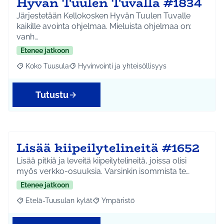
Hyvän Tuulen Tuvalla #1834
Järjestetään Kellokosken Hyvän Tuulen Tuvalle
kaikille avointa ohjelmaa. Mieluista ohjelmaa on:
vanh…
Etenee jatkoon
Koko Tuusula
Hyvinvointi ja yhteisöllisyys
Rajaa tulokset aihepiirin mukaan: Koko Tuusula
Rajaa tulokset teeman mukaan: Hyvinvointi ja y
Tutustu
Lisää kiipeilytelineitä #1652
Lisää pitkiä ja leveitä kiipeilytelineitä, joissa olisi
myös verkko-osuuksia. Varsinkin isommista te…
Etenee jatkoon
Etelä-Tuusulan kylät
Ympäristö
Rajaa tulokset aihepiirin mukaan: Etelä-Tuusulan kylät
Rajaa tulokset teeman mukaan: Ympäri