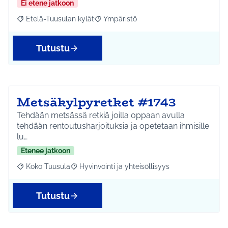
Ei etene jatkoon
Etelä-Tuusulan kylät
Ympäristö
Rajaa tulokset aihepiirin mukaan: Etelä-Tuusulan kylät
Rajaa tulokset teeman mukaan: Ympäri
Tutustu
Metsäkylpyretket #1743
Tehdään metsässä retkiä joilla oppaan avulla
tehdään rentoutusharjoituksia ja opetetaan ihmisille
lu…
Etenee jatkoon
Koko Tuusula
Hyvinvointi ja yhteisöllisyys
Rajaa tulokset aihepiirin mukaan: Koko Tuusula
Rajaa tulokset teeman mukaan: Hyvinvointi ja y
Tutustu