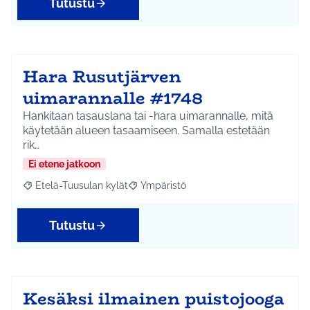
Tutustu
Hara Rusutjärven
uimarannalle #1748
Hankitaan tasauslana tai -hara uimarannalle, mitä
käytetään alueen tasaamiseen. Samalla estetään
rik…
Ei etene jatkoon
Etelä-Tuusulan kylät
Ympäristö
Rajaa tulokset aihepiirin mukaan: Etelä-Tuusulan kylät
Rajaa tulokset teeman mukaan: Ympäri
Tutustu
Kesäksi ilmainen puistojooga