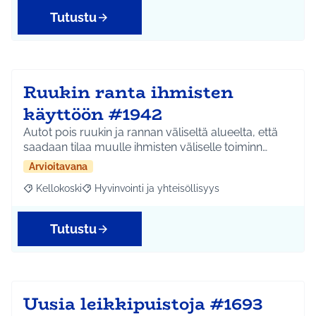
Tutustu
Ruukin ranta ihmisten
käyttöön #1942
Autot pois ruukin ja rannan väliseltä alueelta, että
saadaan tilaa muulle ihmisten väliselle toiminn…
Arvioitavana
Kellokoski
Hyvinvointi ja yhteisöllisyys
Rajaa tulokset aihepiirin mukaan: Kellokoski
Rajaa tulokset teeman mukaan: Hyvinvointi ja yhtei
Tutustu
Uusia leikkipuistoja #1693