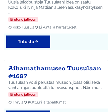
Uusia leikkipuistoja Tuusulaan! Idea on saatu
KoKoTuKi ry:n ja Mattilan alueen asukasyhdistyksen
…
Ei etene jatkoon
Koko Tuusula
Liikunta ja harrastukset
Rajaa tulokset aihepiirin mukaan: Koko Tuusula
Rajaa tulokset teeman mukaan: Liikunta ja harr
Tutustu
Aikamatkamuseo Tuusulaan
#1687
Tuusulaan voisi perustaa museon, jossa olisi sekä
vanhan ajan puoli, että tulevaisuuspuoli. Näin mus…
Ei etene jatkoon
Hyrylä
Kulttuuri ja tapahtumat
Rajaa tulokset aihepiirin mukaan: Hyrylä
Rajaa tulokset teeman mukaan: Kulttuuri ja tapahtum