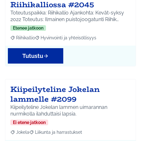
Riihikalliossa #2045
Toteutuspaikka: Riihikallio Ajankohta: Kevät-syksy
2022 Toteutus: Ilmainen puistojoogatunti Riihik…
Etenee jatkoon
Riihikallio
Hyvinvointi ja yhteisöllisyys
Rajaa tulokset aihepiirin mukaan: Riihikallio
Rajaa tulokset teeman mukaan: Hyvinvointi ja yhtei
Tutustu
Kiipeilyteline Jokelan
lammelle #2099
Kiipeilyteline Jokelan lammen uimarannan
nurmikolla ilahduttaisi lapsia.
Ei etene jatkoon
Jokela
Liikunta ja harrastukset
Rajaa tulokset aihepiirin mukaan: Jokela
Rajaa tulokset teeman mukaan: Liikunta ja harrastuks