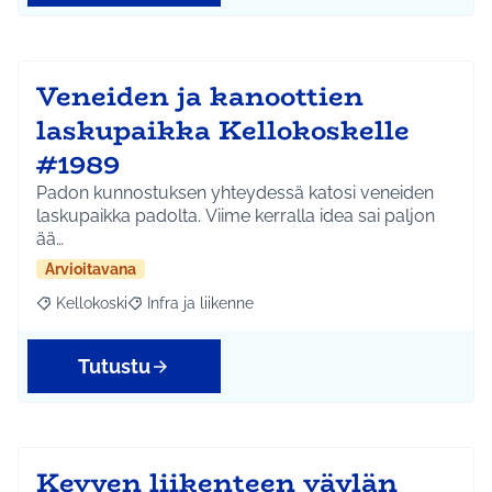
Veneiden ja kanoottien
laskupaikka Kellokoskelle
#1989
Padon kunnostuksen yhteydessä katosi veneiden
laskupaikka padolta. Viime kerralla idea sai paljon
ää…
Arvioitavana
Kellokoski
Infra ja liikenne
Rajaa tulokset aihepiirin mukaan: Kellokoski
Rajaa tulokset teeman mukaan: Infra ja liikenne
Tutustu
Kevyen liikenteen väylän