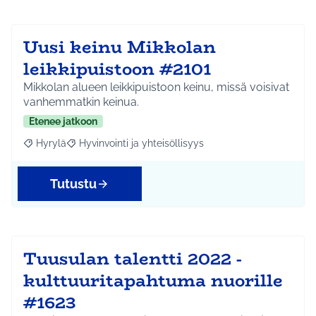
Uusi keinu Mikkolan
leikkipuistoon #2101
Mikkolan alueen leikkipuistoon keinu, missä voisivat
vanhemmatkin keinua.
Etenee jatkoon
Hyrylä
Hyvinvointi ja yhteisöllisyys
Rajaa tulokset aihepiirin mukaan: Hyrylä
Rajaa tulokset teeman mukaan: Hyvinvointi ja yhteisöl
Tutustu
Tuusulan talentti 2022 -
kulttuuritapahtuma nuorille
#1623