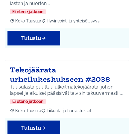
lasten ja nuorten …
Ei etene jatkoon
Koko Tuusula
Hyvinvointi ja yhteisöllisyys
Rajaa tulokset aihepiirin mukaan: Koko Tuusula
Rajaa tulokset teeman mukaan: Hyvinvointi ja y
Tutustu
Tekojäärata
urheilukeskukseen #2038
Tuusulasta puuttuu ulkoilmatekojäärata, johon
lapset ja aikuiset pääsisivät talvisin takuuvarmasti l…
Ei etene jatkoon
Koko Tuusula
Liikunta ja harrastukset
Rajaa tulokset aihepiirin mukaan: Koko Tuusula
Rajaa tulokset teeman mukaan: Liikunta ja harr
Tutustu