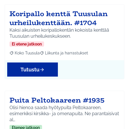
Koripallo kenttä Tuusulan
urheilukenttään. #1704
Kaksi aikuisten koripallokentän kokoista kenttää
Tuusulan urheilukeskukseen.
Ei etene jatkoon
Koko Tuusula
Liikunta ja harrastukset
Rajaa tulokset aihepiirin mukaan: Koko Tuusula
Rajaa tulokset teeman mukaan: Liikunta ja harr
Tutustu
Puita Peltokaareen #1935
Olisi hienoa saada hyötypuita Peltokaareen,
esimerkiksi kirsikka- ja omenapuita. Ne parantaisivat
al…
Etenee jatkoon