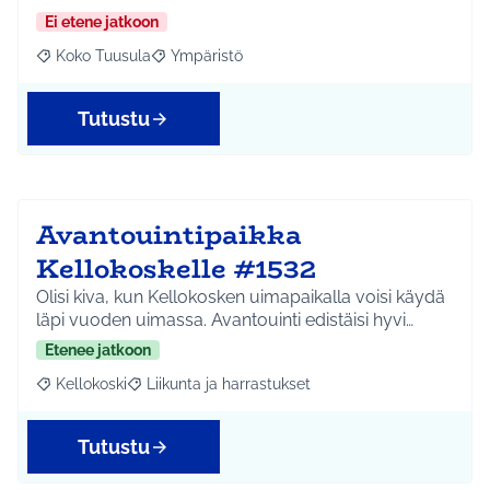
Ei etene jatkoon
Koko Tuusula
Ympäristö
Rajaa tulokset aihepiirin mukaan: Koko Tuusula
Rajaa tulokset teeman mukaan: Ympäristö
Tutustu
Avantouintipaikka
Kellokoskelle #1532
Olisi kiva, kun Kellokosken uimapaikalla voisi käydä
läpi vuoden uimassa. Avantouinti edistäisi hyvi…
Etenee jatkoon
Kellokoski
Liikunta ja harrastukset
Rajaa tulokset aihepiirin mukaan: Kellokoski
Rajaa tulokset teeman mukaan: Liikunta ja harrast
Tutustu