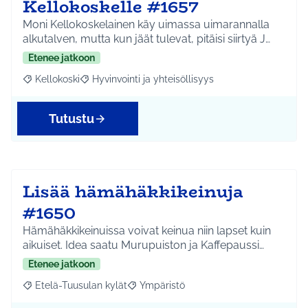
Kellokoskelle #1657
Moni Kellokoskelainen käy uimassa uimarannalla
alkutalven, mutta kun jäät tulevat, pitäisi siirtyä J…
Etenee jatkoon
Kellokoski
Hyvinvointi ja yhteisöllisyys
Rajaa tulokset aihepiirin mukaan: Kellokoski
Rajaa tulokset teeman mukaan: Hyvinvointi ja yhtei
Tutustu
Lisää hämähäkkikeinuja
#1650
Hämähäkkikeinuissa voivat keinua niin lapset kuin
aikuiset. Idea saatu Murupuiston ja Kaffepaussi…
Etenee jatkoon
Etelä-Tuusulan kylät
Ympäristö
Rajaa tulokset aihepiirin mukaan: Etelä-Tuusulan kylät
Rajaa tulokset teeman mukaan: Ympäri