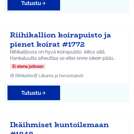
Tutustu
Riihikallion koirapuisto ja
pienet koirat #1772
Riihikalliossa on hyvä koirapuisto, kiitos siitä.
Hankaluutta aiheuttaa se ettei sinne oikein pääs…
Ei etene jatkoon
Riihikallio
Liikunta ja harrastukset
Rajaa tulokset aihepiirin mukaan: Riihikallio
Rajaa tulokset teeman mukaan: Liikunta ja harrastu
Tutustu
Ikäihmiset kuntoilemaan
#1848