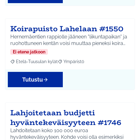
Koirapuisto Lahelaan #1550
Hernemäentien rappiolle jääneen "liikuntapaikan" ja
ruohottuneen kentän voisi muuttaa pieneksi koira…
Ei etene jatkoon
Etelä-Tuusulan kylät
Ympäristö
Rajaa tulokset aihepiirin mukaan: Etelä-Tuusulan kylät
Rajaa tulokset teeman mukaan: Ympäri
Tutustu
Lahjoitetaan budjetti
hyväntekeväisyyteen #1746
Lahdoitetaan koko 100 000 euroa
hyväntekeväisyyteen. Kohde voisi olla esimerkiksi