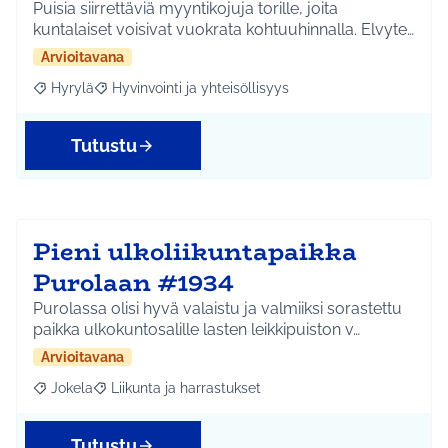
Puisia siirrettäviä myyntikojuja torille, joita
kuntalaiset voisivat vuokrata kohtuuhinnalla. Elvyte…
Arvioitavana
Hyrylä
Hyvinvointi ja yhteisöllisyys
Rajaa tulokset aihepiirin mukaan: Hyrylä
Rajaa tulokset teeman mukaan: Hyvinvointi ja yhteisöl
Tutustu
Pieni ulkoliikuntapaikka
Purolaan #1934
Purolassa olisi hyvä valaistu ja valmiiksi sorastettu
paikka ulkokuntosalille lasten leikkipuiston v…
Arvioitavana
Jokela
Liikunta ja harrastukset
Rajaa tulokset aihepiirin mukaan: Jokela
Rajaa tulokset teeman mukaan: Liikunta ja harrastuks
Tutustu