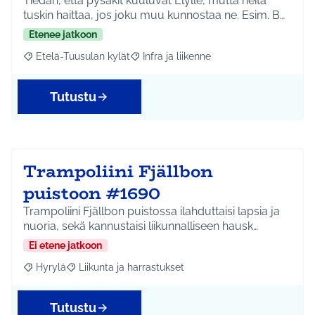
Tiedän, että pysäkit kuuluvat Elylle, mutta heitä
tuskin haittaa, jos joku muu kunnostaa ne. Esim. B…
Etenee jatkoon
Etelä-Tuusulan kylät
Infra ja liikenne
Rajaa tulokset aihepiirin mukaan: Etelä-Tuusulan kylät
Rajaa tulokset teeman mukaan: Infra ja 
Tutustu
Trampoliini Fjällbon
puistoon #1690
Trampoliini Fjällbon puistossa ilahduttaisi lapsia ja
nuoria, sekä kannustaisi liikunnalliseen hausk…
Ei etene jatkoon
Hyrylä
Liikunta ja harrastukset
Rajaa tulokset aihepiirin mukaan: Hyrylä
Rajaa tulokset teeman mukaan: Liikunta ja harrastuks
Tutustu