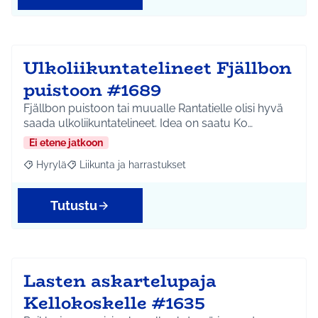
Ulkoliikuntatelineet Fjällbon
puistoon #1689
Fjällbon puistoon tai muualle Rantatielle olisi hyvä
saada ulkoliikuntatelineet. Idea on saatu Ko…
Ei etene jatkoon
Hyrylä
Liikunta ja harrastukset
Rajaa tulokset aihepiirin mukaan: Hyrylä
Rajaa tulokset teeman mukaan: Liikunta ja harrastuks
Tutustu
Lasten askartelupaja
Kellokoskelle #1635