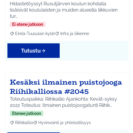
Hidastetöyssyt Rusutjärven koulun kohdalla
lisäisivät koululaisten ja muiden alueella liikkuvien
tur…
Ei etene jatkoon
Etelä-Tuusulan kylät
Infra ja liikenne
Rajaa tulokset aihepiirin mukaan: Etelä-Tuusulan kylät
Rajaa tulokset teeman mukaan: Infra ja 
Tutustu
Kesäksi ilmainen puistojooga
Riihikalliossa #2045
Toteutuspaikka: Riihikallio Ajankohta: Kevät-syksy
2022 Toteutus: Ilmainen puistojoogatunti Riihik…
Etenee jatkoon
Riihikallio
Hyvinvointi ja yhteisöllisyys
Rajaa tulokset aihepiirin mukaan: Riihikallio
Rajaa tulokset teeman mukaan: Hyvinvointi ja yhtei