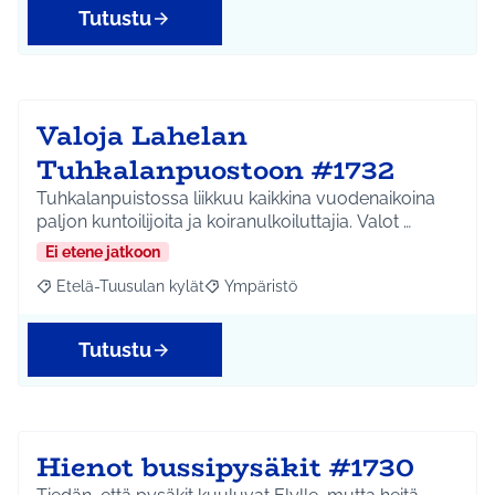
Tutustu
Valoja Lahelan
Tuhkalanpuostoon #1732
Tuhkalanpuistossa liikkuu kaikkina vuodenaikoina
paljon kuntoilijoita ja koiranulkoiluttajia. Valot …
Ei etene jatkoon
Etelä-Tuusulan kylät
Ympäristö
Rajaa tulokset aihepiirin mukaan: Etelä-Tuusulan kylät
Rajaa tulokset teeman mukaan: Ympäri
Tutustu
Hienot bussipysäkit #1730