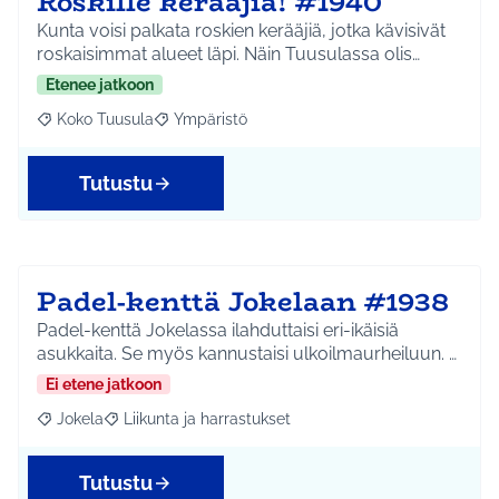
Roskille kerääjiä! #1940
Kunta voisi palkata roskien kerääjiä, jotka kävisivät
roskaisimmat alueet läpi. Näin Tuusulassa olis…
Etenee jatkoon
Koko Tuusula
Ympäristö
Rajaa tulokset aihepiirin mukaan: Koko Tuusula
Rajaa tulokset teeman mukaan: Ympäristö
Tutustu
Padel-kenttä Jokelaan #1938
Padel-kenttä Jokelassa ilahduttaisi eri-ikäisiä
asukkaita. Se myös kannustaisi ulkoilmaurheiluun. …
Ei etene jatkoon
Jokela
Liikunta ja harrastukset
Rajaa tulokset aihepiirin mukaan: Jokela
Rajaa tulokset teeman mukaan: Liikunta ja harrastuks
Tutustu