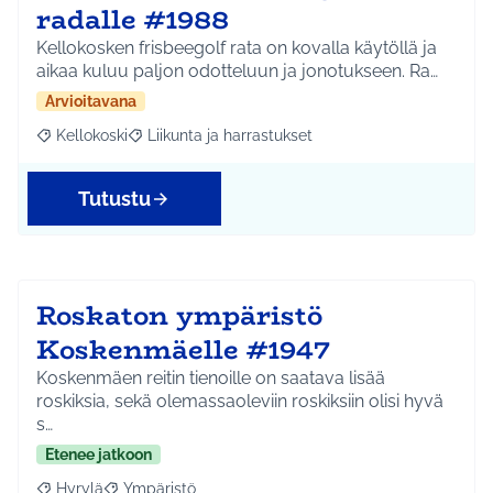
radalle #1988
Kellokosken frisbeegolf rata on kovalla käytöllä ja
aikaa kuluu paljon odotteluun ja jonotukseen. Ra…
Arvioitavana
Kellokoski
Liikunta ja harrastukset
Rajaa tulokset aihepiirin mukaan: Kellokoski
Rajaa tulokset teeman mukaan: Liikunta ja harrast
Tutustu
Roskaton ympäristö
Koskenmäelle #1947
Koskenmäen reitin tienoille on saatava lisää
roskiksia, sekä olemassaoleviin roskiksiin olisi hyvä
s…
Etenee jatkoon
Hyrylä
Ympäristö