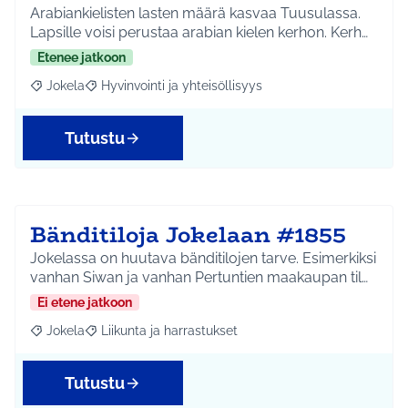
Arabiankielisten lasten määrä kasvaa Tuusulassa.
Lapsille voisi perustaa arabian kielen kerhon. Kerh…
Etenee jatkoon
Jokela
Hyvinvointi ja yhteisöllisyys
Rajaa tulokset aihepiirin mukaan: Jokela
Rajaa tulokset teeman mukaan: Hyvinvointi ja yhteisöl
Tutustu
Bänditiloja Jokelaan #1855
Jokelassa on huutava bänditilojen tarve. Esimerkiksi
vanhan Siwan ja vanhan Pertuntien maakaupan til…
Ei etene jatkoon
Jokela
Liikunta ja harrastukset
Rajaa tulokset aihepiirin mukaan: Jokela
Rajaa tulokset teeman mukaan: Liikunta ja harrastuks
Tutustu