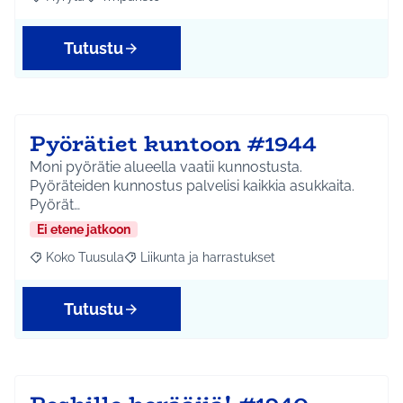
Rajaa tulokset aihepiirin mukaan: Hyrylä
Rajaa tulokset teeman mukaan: Ympäristö
Tutustu
Pyörätiet kuntoon #1944
Moni pyörätie alueella vaatii kunnostusta.
Pyöräteiden kunnostus palvelisi kaikkia asukkaita.
Pyörät…
Ei etene jatkoon
Koko Tuusula
Liikunta ja harrastukset
Rajaa tulokset aihepiirin mukaan: Koko Tuusula
Rajaa tulokset teeman mukaan: Liikunta ja harr
Tutustu