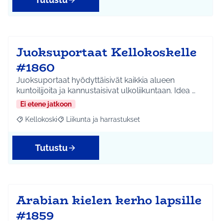
Juoksuportaat Kellokoskelle
#1860
Juoksuportaat hyödyttäisivät kaikkia alueen
kuntoilijoita ja kannustaisivat ulkoliikuntaan. Idea …
Ei etene jatkoon
Kellokoski
Liikunta ja harrastukset
Rajaa tulokset aihepiirin mukaan: Kellokoski
Rajaa tulokset teeman mukaan: Liikunta ja harrast
Tutustu
Arabian kielen kerho lapsille
#1859