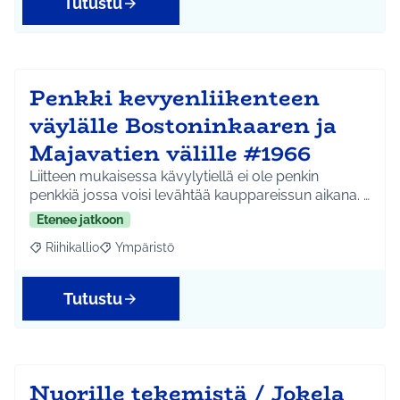
Tutustu
Penkki kevyenliikenteen
väylälle Bostoninkaaren ja
Majavatien välille #1966
Liitteen mukaisessa kävylytiellä ei ole penkin
penkkiä jossa voisi levähtää kauppareissun aikana. …
Etenee jatkoon
Riihikallio
Ympäristö
Rajaa tulokset aihepiirin mukaan: Riihikallio
Rajaa tulokset teeman mukaan: Ympäristö
Tutustu
Nuorille tekemistä / Jokela