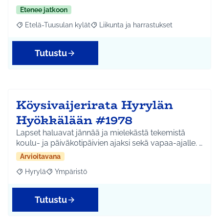
Etenee jatkoon
Etelä-Tuusulan kylät
Liikunta ja harrastukset
Rajaa tulokset aihepiirin mukaan: Etelä-Tuusulan kylät
Rajaa tulokset teeman mukaan: Liikunta
Tutustu
Köysivaijerirata Hyrylän
Hyökkälään #1978
Lapset haluavat jännää ja mielekästä tekemistä
koulu- ja päiväkotipäivien ajaksi sekä vapaa-ajalle. …
Arvioitavana
Hyrylä
Ympäristö
Rajaa tulokset aihepiirin mukaan: Hyrylä
Rajaa tulokset teeman mukaan: Ympäristö
Tutustu