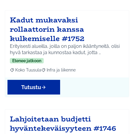
Kadut mukavaksi
rollaattorin kanssa
kulkemiselle #1752
Erityisesti alueilla, joilla on paljon ikääntyneitä, olisi
hyvä tarkastaa ja kunnostaa kadut, jotta …
Etenee jatkoon
Koko Tuusula
Infra ja liikenne
Rajaa tulokset aihepiirin mukaan: Koko Tuusula
Rajaa tulokset teeman mukaan: Infra ja liikenne
Tutustu
Lahjoitetaan budjetti
hyväntekeväisyyteen #1746