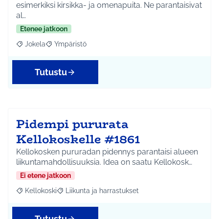
esimerkiksi kirsikka- ja omenapuita. Ne parantaisivat
al…
Etenee jatkoon
Jokela
Ympäristö
Rajaa tulokset aihepiirin mukaan: Jokela
Rajaa tulokset teeman mukaan: Ympäristö
Tutustu
Pidempi pururata
Kellokoskelle #1861
Kellokosken pururadan pidennys parantaisi alueen
liikuntamahdollisuuksia. Idea on saatu Kellokosk…
Ei etene jatkoon
Kellokoski
Liikunta ja harrastukset
Rajaa tulokset aihepiirin mukaan: Kellokoski
Rajaa tulokset teeman mukaan: Liikunta ja harrast
Tutustu