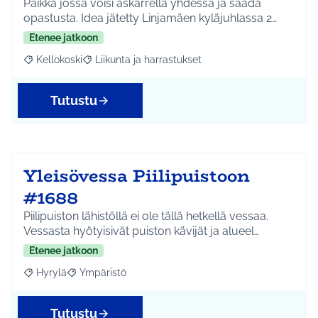
Paikka jossa voisi askarrella yhdessä ja saada
opastusta. Idea jätetty Linjamäen kyläjuhlassa 2…
Etenee jatkoon
Kellokoski
Liikunta ja harrastukset
Rajaa tulokset aihepiirin mukaan: Kellokoski
Rajaa tulokset teeman mukaan: Liikunta ja harrast
Tutustu
Yleisövessa Piilipuistoon
#1688
Piilipuiston lähistöllä ei ole tällä hetkellä vessaa.
Vessasta hyötyisivät puiston kävijät ja alueel…
Etenee jatkoon
Hyrylä
Ympäristö
Rajaa tulokset aihepiirin mukaan: Hyrylä
Rajaa tulokset teeman mukaan: Ympäristö
Tutustu