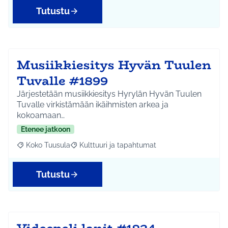
Tutustu
Musiikkiesitys Hyvän Tuulen
Tuvalle #1899
Järjestetään musiikkiesitys Hyrylän Hyvän Tuulen
Tuvalle virkistämään ikäihmisten arkea ja
kokoamaan…
Etenee jatkoon
Koko Tuusula
Kulttuuri ja tapahtumat
Rajaa tulokset aihepiirin mukaan: Koko Tuusula
Rajaa tulokset teeman mukaan: Kulttuuri ja ta
Tutustu