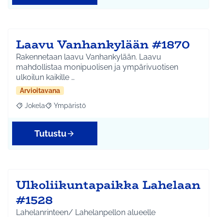
Laavu Vanhankylään #1870
Rakennetaan laavu Vanhankylään. Laavu
mahdollistaa monipuolisen ja ympärivuotisen
ulkoilun kaikille …
Arvioitavana
Jokela
Ympäristö
Rajaa tulokset aihepiirin mukaan: Jokela
Rajaa tulokset teeman mukaan: Ympäristö
Tutustu
Ulkoliikuntapaikka Lahelaan
#1528
Lahelanrinteen/ Lahelanpellon alueelle