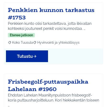
Penkkien kunnon tarkastus
#1753
Penkkien kunto olisi tarkastettava, jotta ilkivallan
kohteeksi joutuneet penkit voisi kunnostaa. …
Etenee jatkoon
Koko Tuusula
Hyvinvointi ja yhteisöllisyys
Rajaa tulokset aihepiirin mukaan: Koko Tuusula
Rajaa tulokset teeman mukaan: Hyvinvointi ja y
Tutustu
Frisbeegolf-puttauspaikka
Lahelaan #1960
Ehdotan Lahelan Maaniitynpuistoon frisbeegolf-
koria puttausharjoitteluun. Kori hiekkakentän toiseen
…