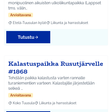
monipuolinen aikuisten ulkoliikuntapaikka (Lappset
tms. välin…
Arvioitavana
Etelä-Tuusulan kylät
Liikunta ja harrastukset
Rajaa tulokset aihepiirin mukaan: Etelä-Tuusulan kylät
Rajaa tulokset teeman mukaan: Liikunta
Tutustu
Kalastuspaikka Rusutjärvelle
#1868
Tehdään paikka kalastusta varten rannalle
turaniementien varteen. Kalastajille järjestetään
selkeä …
Arvioitavana
Koko Tuusula
Liikunta ja harrastukset
Rajaa tulokset aihepiirin mukaan: Koko Tuusula
Rajaa tulokset teeman mukaan: Liikunta ja harr