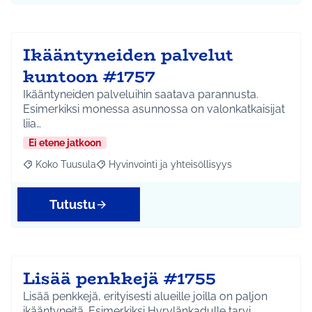
Ikääntyneiden palvelut
kuntoon #1757
Ikääntyneiden palveluihin saatava parannusta.
Esimerkiksi monessa asunnossa on valonkatkaisijat
liia…
Ei etene jatkoon
Koko Tuusula
Hyvinvointi ja yhteisöllisyys
Rajaa tulokset aihepiirin mukaan: Koko Tuusula
Rajaa tulokset teeman mukaan: Hyvinvointi ja y
Tutustu
Lisää penkkejä #1755
Lisää penkkejä, erityisesti alueille joilla on paljon
ikääntyneitä. Esimerkiksi Hyrylänkadulle tarvi…