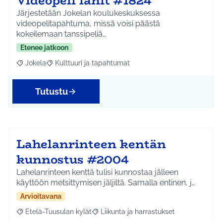
Videopeli lanit #1824
Järjestetään Jokelan koulukeskuksessa
videopelitapahtuma, missä voisi päästä
kokeilemaan tanssipeliä…
Etenee jatkoon
Jokela
Kulttuuri ja tapahtumat
Rajaa tulokset aihepiirin mukaan: Jokela
Rajaa tulokset teeman mukaan: Kulttuuri ja tapahtum
Tutustu
Lahelanrinteen kentän
kunnostus #2004
Lahelanrinteen kenttä tulisi kunnostaa jälleen
käyttöön metsittymisen jäljiltä. Samalla entinen, j…
Arvioitavana
Etelä-Tuusulan kylät
Liikunta ja harrastukset
Rajaa tulokset aihepiirin mukaan: Etelä-Tuusulan kylät
Rajaa tulokset teeman mukaan: Liikunta