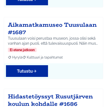
Aikamatkamuseo Tuusulaan
#1687
Tuusulaan voisi perustaa museon, jossa olisi sekä
vanhan ajan puoli, että tulevaisuuspuoli. Näin mus…
Ei etene jatkoon
Hyrylä
Kulttuuri ja tapahtumat
Rajaa tulokset aihepiirin mukaan: Hyrylä
Rajaa tulokset teeman mukaan: Kulttuuri ja tapahtum
Tutustu
Hidastetöyssyt Rusutjärven
koulun kohdalle #1686