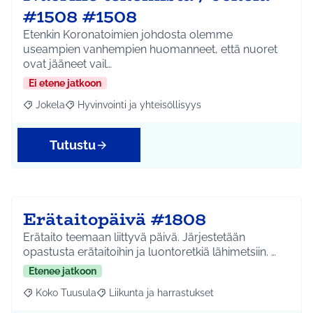
#1508 #1508
Etenkin Koronatoimien johdosta olemme
useampien vanhempien huomanneet, että nuoret
ovat jääneet vail…
Ei etene jatkoon
Jokela
Hyvinvointi ja yhteisöllisyys
Rajaa tulokset aihepiirin mukaan: Jokela
Rajaa tulokset teeman mukaan: Hyvinvointi ja yhteisöl
Tutustu
Erätaitopäivä #1808
Erätaito teemaan liittyvä päivä. Järjestetään
opastusta erätaitoihin ja luontoretkiä lähimetsiin. …
Etenee jatkoon
Koko Tuusula
Liikunta ja harrastukset
Rajaa tulokset aihepiirin mukaan: Koko Tuusula
Rajaa tulokset teeman mukaan: Liikunta ja harr