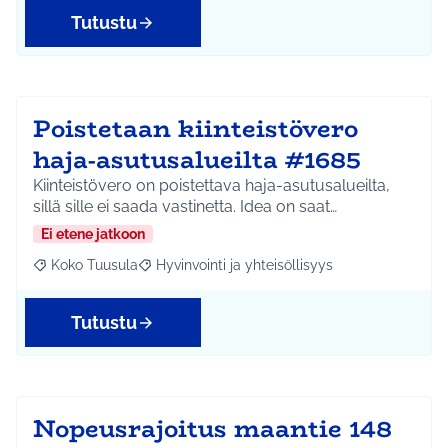
Tutustu
Poistetaan kiinteistövero
haja-asutusalueilta #1685
Kiinteistövero on poistettava haja-asutusalueilta,
sillä sille ei saada vastinetta. Idea on saat…
Ei etene jatkoon
Koko Tuusula
Hyvinvointi ja yhteisöllisyys
Rajaa tulokset aihepiirin mukaan: Koko Tuusula
Rajaa tulokset teeman mukaan: Hyvinvointi ja y
Tutustu
Nopeusrajoitus maantie 148