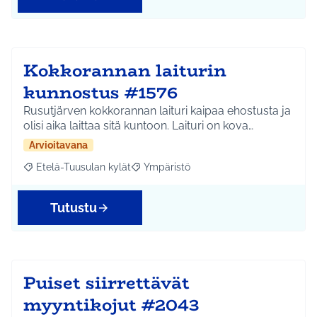
Kokkorannan laiturin
kunnostus #1576
Rusutjärven kokkorannan laituri kaipaa ehostusta ja
olisi aika laittaa sitä kuntoon. Laituri on kova…
Arvioitavana
Etelä-Tuusulan kylät
Ympäristö
Rajaa tulokset aihepiirin mukaan: Etelä-Tuusulan kylät
Rajaa tulokset teeman mukaan: Ympäri
Tutustu
Puiset siirrettävät
myyntikojut #2043