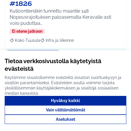
#1826
Kulloontienäkin tunnettu maantie 148
Nopeusrajoituksen paloasemalta Keravalle asti
voisi pudottaa…
Ei etene jatkoon
Koko Tuusula
Infra ja liikenne
Rajaa tulokset aihepiirin mukaan: Koko Tuusula
Rajaa tulokset teeman mukaan: Infra ja liikenne
Tutustu
Tietoa verkkosivustolla käytetyistä
evästeistä
Käytämme sivustollamme evästeitä sivuston suorituskyvyn ja
sisällön parantamiseksi. Evästeiden avulla voimme tarjota
HSL:n reittiverkoston
yksilöllisemmän käyttäjäkokemuksen ja sisältöjä sosiaalisen
median kanavista.
uudistus #1684
Hyväksy kaikki
Uudistetaan HSL:n reittiverkosto palvelemaan
Vain välttämättömät
asukkaita paremmin. Lisää suoria yhteyksiä.
Asukkaat ot…
Asetukset
Ei etene jatkoon