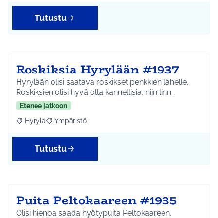
Tutustu
Roskiksia Hyrylään #1937
Hyrylään olisi saatava roskikset penkkien lähelle.
Roskiksien olisi hyvä olla kannellisia, niin linn…
Etenee jatkoon
Hyrylä
Ympäristö
Rajaa tulokset aihepiirin mukaan: Hyrylä
Rajaa tulokset teeman mukaan: Ympäristö
Tutustu
Puita Peltokaareen #1935
Olisi hienoa saada hyötypuita Peltokaareen,