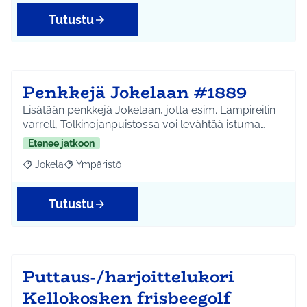
Tutustu
Penkkejä Jokelaan #1889
Lisätään penkkejä Jokelaan, jotta esim. Lampireitin
varrell, Tolkinojanpuistossa voi levähtää istuma…
Etenee jatkoon
Jokela
Ympäristö
Rajaa tulokset aihepiirin mukaan: Jokela
Rajaa tulokset teeman mukaan: Ympäristö
Tutustu
Puttaus-/harjoittelukori
Kellokosken frisbeegolf