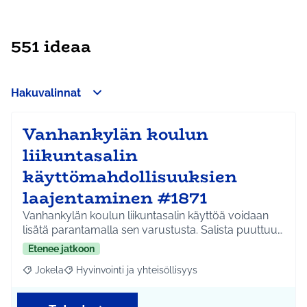
551 ideaa
Hakuvalinnat
Vanhankylän koulun
liikuntasalin
käyttömahdollisuuksien
laajentaminen #1871
Vanhankylän koulun liikuntasalin käyttöä voidaan
lisätä parantamalla sen varustusta. Salista puuttuu…
Etenee jatkoon
Jokela
Hyvinvointi ja yhteisöllisyys
Rajaa tulokset aihepiirin mukaan: Jokela
Rajaa tulokset teeman mukaan: Hyvinvointi ja yhteisöl