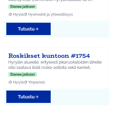
Etenee jatkoon
Hyrylä
Hyvinvointi ja yhteisöllisyys
Rajaa tulokset aihepiirin mukaan: Hyrylä
Rajaa tulokset teeman mukaan: Hyvinvointi ja yhteisöl
Tutustu
Roskikset kuntoon #1754
Hyrylän alueelle, erityisesti pikaruokaloiden lähelle
olisi saatava lisää roska-astioita sekä kannet…
Etenee jatkoon
Hyrylä
Ympäristö
Rajaa tulokset aihepiirin mukaan: Hyrylä
Rajaa tulokset teeman mukaan: Ympäristö
Tutustu