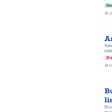
Ete
J
Raja
A
Rake
Ei 
K
Raj
B
li
Buss