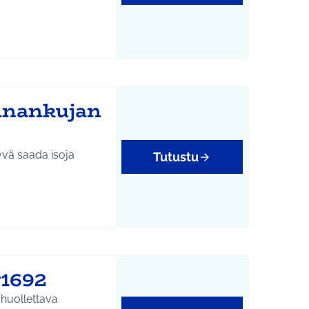
annankujan
hyvä saada isoja
Tutustu
#1692
 huollettava