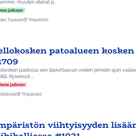
ammin, muuten etanat p…
nee jatkoon
oko Tuusula
Ympäristö
aa tulokset aihepiirin mukaan: Koko Tuusula
Rajaa tulokset teeman mukaan: Ympäristö
ellokosken patoalueen kosken 
1709
lokosken padossa sen läpivirtaavan veden pimeän ajan valaise
illä. Kyseessä …
etene jatkoon
ellokoski
Ympäristö
a tulokset aihepiirin mukaan: Kellokoski
Rajaa tulokset teeman mukaan: Ympäristö
mpäristön viihtyisyyden lisä
ihikalliossa #1921