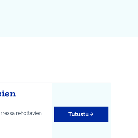
sien
ottavien
Tutustu