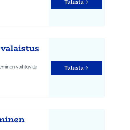
Tutustu
valaistus
minen vaihtuvilla
Tutustu
äminen