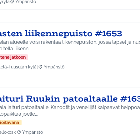
yrylä
Ympäristö
a tulokset aihepiirin mukaan: Hyrylä
Rajaa tulokset teeman mukaan: Ympäristö
asten liikennepuisto #1653
lan alueelle voisi rakentaa liikennepuiston, jossa lapset ja nu
oitella liikenn…
etene jatkoon
telä-Tuusulan kylät
Ympäristö
a tulokset aihepiirin mukaan: Etelä-Tuusulan kylät
Rajaa tulokset teeman mukaan: Ympäristö
aituri Ruukin patoaltaalle #16
la laituri patoaltaalle: Kanootit ja veneilijät kaipaavat helppoa
opaikkaa joelle.…
ioitavana
ellokoski
Ympäristö
a tulokset aihepiirin mukaan: Kellokoski
Rajaa tulokset teeman mukaan: Ympäristö