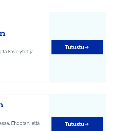
än
Tutustu
ta kävelytiet ja
n
assa. Ehdotan, että
Tutustu