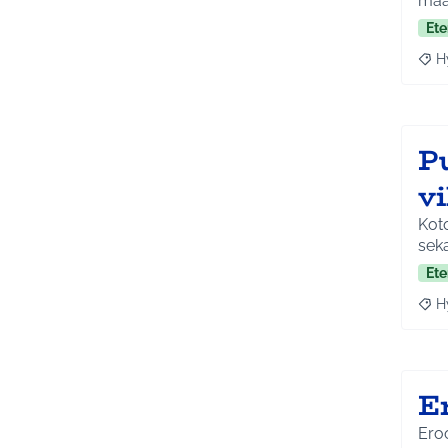
maa
Ete
H
Raja
P
vi
Koto
seka
Ete
H
Raja
E
Ero