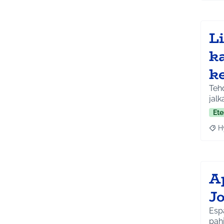
Li
k
ke
Tehd
jalk
Ete
H
Raja
A
J
Espa
pah