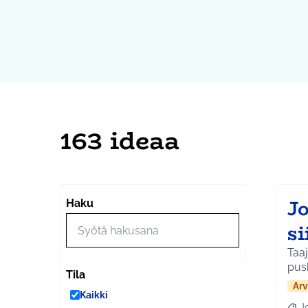
163 ideaa
J
Haku
s
Taaj
pus
Tila
Arv
Kaikki
J