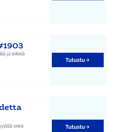
#1903
ä ja leikkiä
Tutustu
detta
äylällä sekä
Tutustu