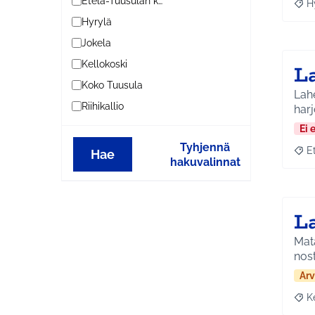
Etelä-Tuusulan kylät
H
Raja
Hyrylä
Jokela
Kellokoski
L
Koko Tuusula
Lahe
Riihikallio
harj
Ei 
Tyhjennä
E
Hae
Raja
hakuvalinnat
L
Mata
nost
Arv
K
Raja