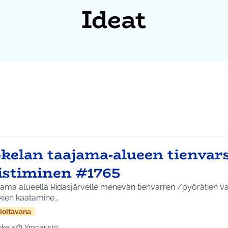
Ideat
okelan taajama-alueen tienvar
iistiminen #1765
ama alueella Ridasjärvelle menevän tienvarren /pyörätien varressa reh
kien kaatamine…
ioitavana
okela
Ympäristö