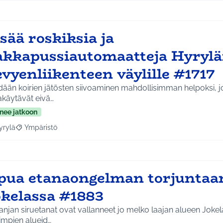
sää roskiksia ja
akkapussiautomaatteja Hyryl
vyenliikenteen väylille #1717
ään koirien jätösten siivoaminen mahdollisimman helpoksi, jot
akäytävät eivä…
nee jatkoon
yrylä
Ympäristö
a tulokset aihepiirin mukaan: Hyrylä
Rajaa tulokset teeman mukaan: Ympäristö
pua etanaongelman torjuntaa
okelassa #1883
njan siruetanat ovat vallanneet jo melko laajan alueen Jokel
impien alueid…