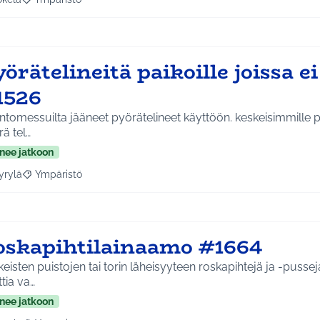
a tulokset aihepiirin mukaan: Jokela
Rajaa tulokset teeman mukaan: Ympäristö
örätelineitä paikoille joissa ei 
1526
essuilta jääneet pyörätelineet käyttöön. keskeisimmille paikoille joissa ei ole
ä tel…
nee jatkoon
yrylä
Ympäristö
a tulokset aihepiirin mukaan: Hyrylä
Rajaa tulokset teeman mukaan: Ympäristö
oskapihtilainaamo #1664
eisten puistojen tai torin läheisyyteen roskapihtejä ja -pusseja,
tia va…
nee jatkoon