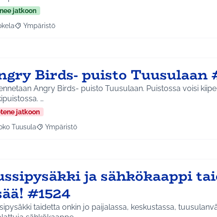
nee jatkoon
okela
Ympäristö
a tulokset aihepiirin mukaan: Jokela
Rajaa tulokset teeman mukaan: Ympäristö
ngry Birds- puisto Tuusulaan 
nnetaan Angry Birds- puisto Tuusulaan. Puistossa voisi kiipeill
leikkipuistossa. …
etene jatkoon
oko Tuusula
Ympäristö
aa tulokset aihepiirin mukaan: Koko Tuusula
Rajaa tulokset teeman mukaan: Ympäristö
ussipysäkki ja sähkökaappi tai
sää! #1524
ipysäkki taidetta onkin jo paijalassa, keskustassa, tuusulanv