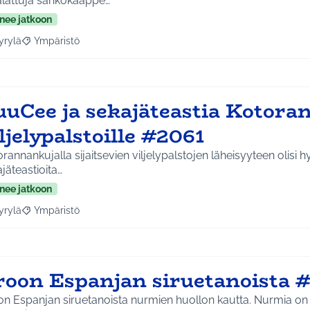
lattuja sähkökaappe…
nee jatkoon
yrylä
Ympäristö
a tulokset aihepiirin mukaan: Hyrylä
Rajaa tulokset teeman mukaan: Ympäristö
uuCee ja sekajäteastia Kotor
ljelypalstoille #2061
rannankujalla sijaitsevien viljelypalstojen läheisyyteen olisi 
jäteastioita…
nee jatkoon
yrylä
Ympäristö
a tulokset aihepiirin mukaan: Hyrylä
Rajaa tulokset teeman mukaan: Ympäristö
roon Espanjan siruetanoista 
on Espanjan siruetanoista nurmien huollon kautta. Nurmia on