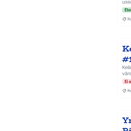
use
Ete
K
Raj
K
#
Kel
väre
Ei 
K
Raja
Y
Ri