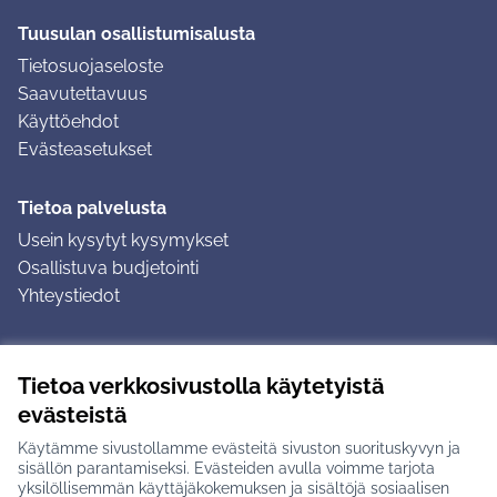
Tuusulan osallistumisalusta
Tietosuojaseloste
Saavutettavuus
Käyttöehdot
Evästeasetukset
Tietoa palvelusta
Usein kysytyt kysymykset
Osallistuva budjetointi
Yhteystiedot
Ohjeet
Tietoa verkkosivustolla käytetyistä
Ohjeet kirjautumiseen
evästeistä
Ohjeet kommentin jättämiseen
Käytämme sivustollamme evästeitä sivuston suorituskyvyn ja
sisällön parantamiseksi. Evästeiden avulla voimme tarjota
yksilöllisemmän käyttäjäkokemuksen ja sisältöjä sosiaalisen